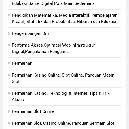
Edukasi Game Digital Pola Main Sederhana
Pendidikan Matematika, Media Interaktif, Pembelajaran
Kreatif, Statistik dan Probabilitas, Hiburan dan Edukasi
Pengembangan Diri
Performa Akses,Optimasi Web,Infrastruktur
Digital,Pengalaman Pengguna
Permainan
Permainan Kasino Online, Slot Online, Panduan Mesin
Slot
Permainan Kasino, Teknologi & Internet, Tips & Trik
Akses
Permainan Slot Online
Permainan Slot, Casino Online, Panduan Bermain Slot