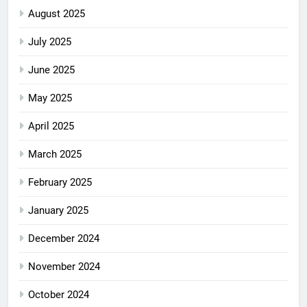
August 2025
July 2025
June 2025
May 2025
April 2025
March 2025
February 2025
January 2025
December 2024
November 2024
October 2024