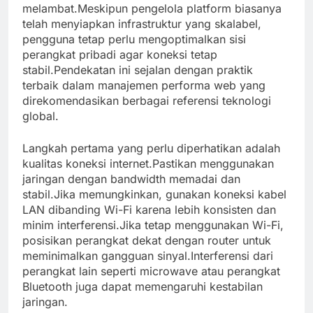
melambat.Meskipun pengelola platform biasanya
telah menyiapkan infrastruktur yang skalabel,
pengguna tetap perlu mengoptimalkan sisi
perangkat pribadi agar koneksi tetap
stabil.Pendekatan ini sejalan dengan praktik
terbaik dalam manajemen performa web yang
direkomendasikan berbagai referensi teknologi
global.
Langkah pertama yang perlu diperhatikan adalah
kualitas koneksi internet.Pastikan menggunakan
jaringan dengan bandwidth memadai dan
stabil.Jika memungkinkan, gunakan koneksi kabel
LAN dibanding Wi-Fi karena lebih konsisten dan
minim interferensi.Jika tetap menggunakan Wi-Fi,
posisikan perangkat dekat dengan router untuk
meminimalkan gangguan sinyal.Interferensi dari
perangkat lain seperti microwave atau perangkat
Bluetooth juga dapat memengaruhi kestabilan
jaringan.