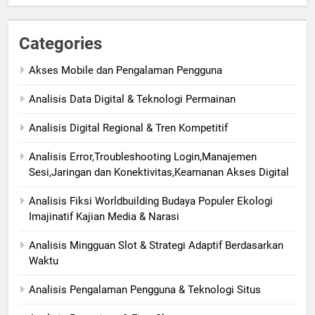
Categories
Akses Mobile dan Pengalaman Pengguna
Analisis Data Digital & Teknologi Permainan
Analisis Digital Regional & Tren Kompetitif
Analisis Error,Troubleshooting Login,Manajemen
Sesi,Jaringan dan Konektivitas,Keamanan Akses Digital
Analisis Fiksi Worldbuilding Budaya Populer Ekologi
Imajinatif Kajian Media & Narasi
Analisis Mingguan Slot & Strategi Adaptif Berdasarkan
Waktu
Analisis Pengalaman Pengguna & Teknologi Situs