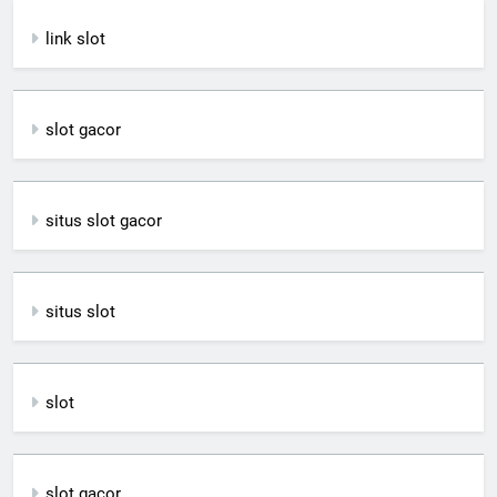
link slot
slot gacor
situs slot gacor
situs slot
slot
slot gacor