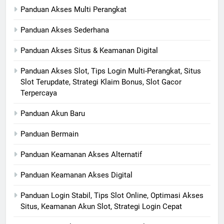
Panduan Akses Multi Perangkat
Panduan Akses Sederhana
Panduan Akses Situs & Keamanan Digital
Panduan Akses Slot, Tips Login Multi-Perangkat, Situs
Slot Terupdate, Strategi Klaim Bonus, Slot Gacor
Terpercaya
Panduan Akun Baru
Panduan Bermain
Panduan Keamanan Akses Alternatif
Panduan Keamanan Akses Digital
Panduan Login Stabil, Tips Slot Online, Optimasi Akses
Situs, Keamanan Akun Slot, Strategi Login Cepat