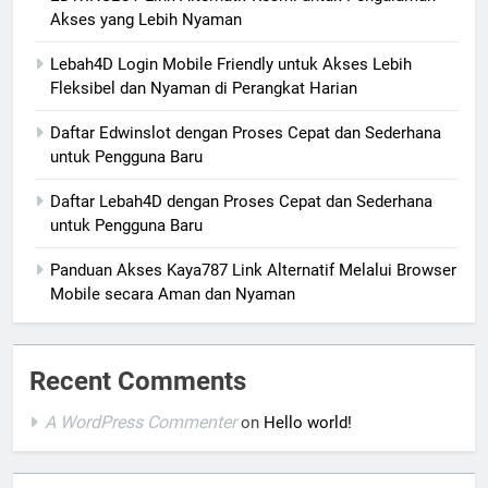
Akses yang Lebih Nyaman
Lebah4D Login Mobile Friendly untuk Akses Lebih
Fleksibel dan Nyaman di Perangkat Harian
Daftar Edwinslot dengan Proses Cepat dan Sederhana
untuk Pengguna Baru
Daftar Lebah4D dengan Proses Cepat dan Sederhana
untuk Pengguna Baru
Panduan Akses Kaya787 Link Alternatif Melalui Browser
Mobile secara Aman dan Nyaman
Recent Comments
A WordPress Commenter
on
Hello world!