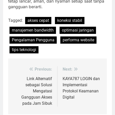
tetap lancar, aman, dan nyaman setiap saat tanpa
gangguan berarti.
Tagged:
akses cepat
koneksi stabil
manajemen bandwidth
optimasi jaringan
Pengalaman Pengguna
performa website
tips teknologi
Previous:
Next:
Post
navigation
Link Alternatif
KAYA787 LOGIN dan
sebagai Solusi
Implementasi
Mengatasi
Protokol Keamanan
Gangguan Akses
Digital
pada Jam Sibuk