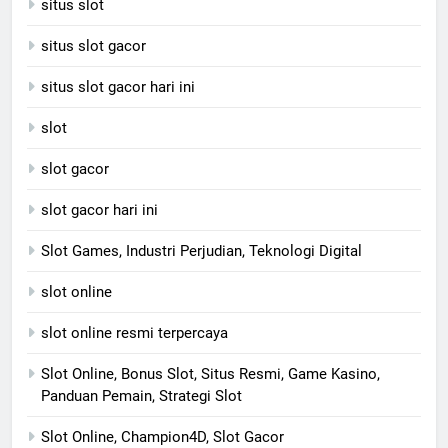
situs slot
situs slot gacor
situs slot gacor hari ini
slot
slot gacor
slot gacor hari ini
Slot Games, Industri Perjudian, Teknologi Digital
slot online
slot online resmi terpercaya
Slot Online, Bonus Slot, Situs Resmi, Game Kasino,
Panduan Pemain, Strategi Slot
Slot Online, Champion4D, Slot Gacor