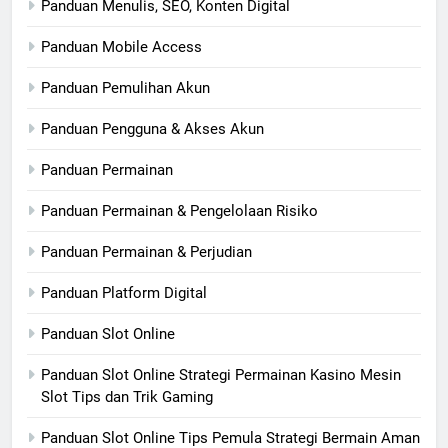
Panduan Menulis, SEO, Konten Digital
Panduan Mobile Access
Panduan Pemulihan Akun
Panduan Pengguna & Akses Akun
Panduan Permainan
Panduan Permainan & Pengelolaan Risiko
Panduan Permainan & Perjudian
Panduan Platform Digital
Panduan Slot Online
Panduan Slot Online Strategi Permainan Kasino Mesin
Slot Tips dan Trik Gaming
Panduan Slot Online Tips Pemula Strategi Bermain Aman