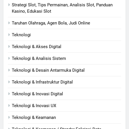
Strategi Slot, Tips Permainan, Analisis Slot, Panduan
Kasino, Edukasi Slot
Taruhan Olahraga, Agen Bola, Judi Online
Teknologi
Teknologi & Akses Digital
Teknologi & Analisis Sistem
Teknologi & Desain Antarmuka Digital
Teknologi & Infrastruktur Digital
Teknologi & Inovasi Digital
Teknologi & Inovasi UX
Teknologi & Keamanan