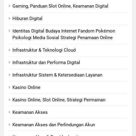
Gaming, Panduan Slot Online, Keamanan Digital
Hiburan Digital
Identitas Digital Budaya Internet Fandom Pokémon
Psikologi Media Sosial Strategi Penamaan Online
Infrastruktur & Teknologi Cloud
Infrastruktur dan Performa Digital
Infrastruktur Sistem & Ketersediaan Layanan
Kasino Online
Kasino Online, Slot Online, Strategi Permainan
Keamanan Akses
Keamanan Akses dan Perlindungan Akun