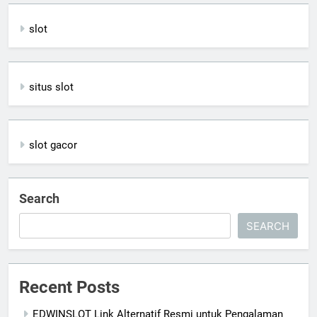
slot
situs slot
slot gacor
Search
SEARCH
Recent Posts
EDWINSLOT Link Alternatif Resmi untuk Pengalaman