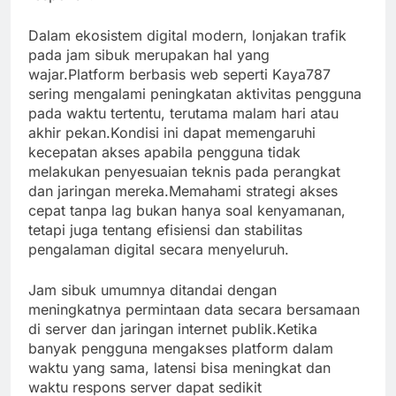
Dalam ekosistem digital modern, lonjakan trafik
pada jam sibuk merupakan hal yang
wajar.Platform berbasis web seperti Kaya787
sering mengalami peningkatan aktivitas pengguna
pada waktu tertentu, terutama malam hari atau
akhir pekan.Kondisi ini dapat memengaruhi
kecepatan akses apabila pengguna tidak
melakukan penyesuaian teknis pada perangkat
dan jaringan mereka.Memahami strategi akses
cepat tanpa lag bukan hanya soal kenyamanan,
tetapi juga tentang efisiensi dan stabilitas
pengalaman digital secara menyeluruh.
Jam sibuk umumnya ditandai dengan
meningkatnya permintaan data secara bersamaan
di server dan jaringan internet publik.Ketika
banyak pengguna mengakses platform dalam
waktu yang sama, latensi bisa meningkat dan
waktu respons server dapat sedikit