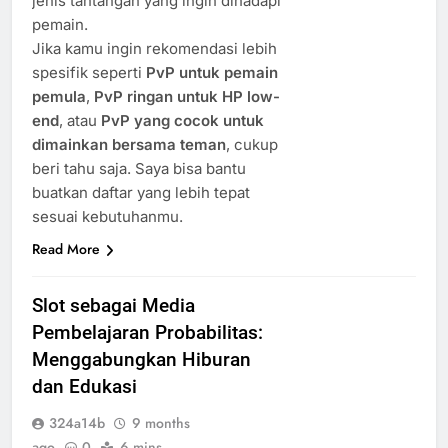
jenis tantangan yang ingin dihadapi
pemain.
Jika kamu ingin rekomendasi lebih
spesifik seperti
PvP untuk pemain
pemula
,
PvP ringan untuk HP low-
end
, atau
PvP yang cocok untuk
dimainkan bersama teman
, cukup
beri tahu saja. Saya bisa bantu
buatkan daftar yang lebih tepat
sesuai kebutuhanmu.
Read More
Slot sebagai Media
Pembelajaran Probabilitas:
Menggabungkan Hiburan
dan Edukasi
324a14b
9 months
ago
0
6 mins