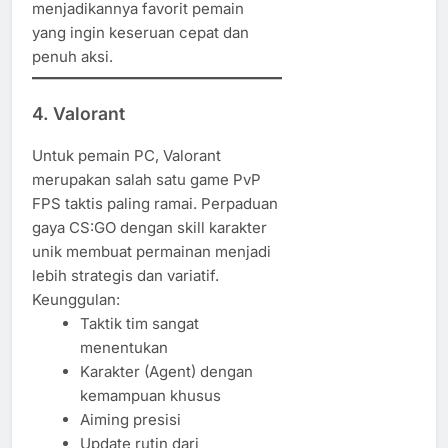
menjadikannya favorit pemain
yang ingin keseruan cepat dan
penuh aksi.
4. Valorant
Untuk pemain PC, Valorant
merupakan salah satu game PvP
FPS taktis paling ramai. Perpaduan
gaya CS:GO dengan skill karakter
unik membuat permainan menjadi
lebih strategis dan variatif.
Keunggulan:
Taktik tim sangat
menentukan
Karakter (Agent) dengan
kemampuan khusus
Aiming presisi
Update rutin dari