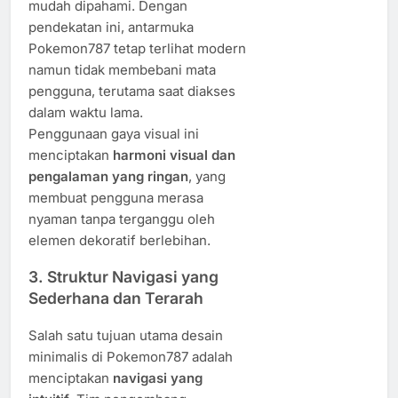
mudah dipahami. Dengan
pendekatan ini, antarmuka
Pokemon787 tetap terlihat modern
namun tidak membebani mata
pengguna, terutama saat diakses
dalam waktu lama.
Penggunaan gaya visual ini
menciptakan
harmoni visual dan
pengalaman yang ringan
, yang
membuat pengguna merasa
nyaman tanpa terganggu oleh
elemen dekoratif berlebihan.
3. Struktur Navigasi yang
Sederhana dan Terarah
Salah satu tujuan utama desain
minimalis di Pokemon787 adalah
menciptakan
navigasi yang