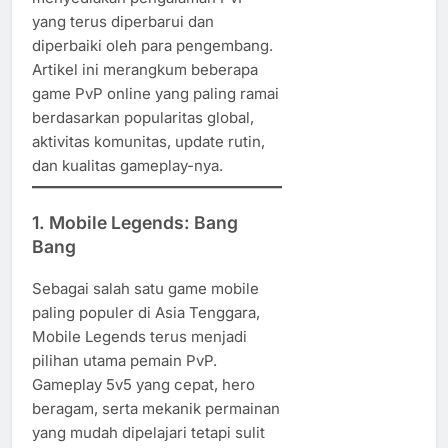
yang terus diperbarui dan
diperbaiki oleh para pengembang.
Artikel ini merangkum beberapa
game PvP online yang paling ramai
berdasarkan popularitas global,
aktivitas komunitas, update rutin,
dan kualitas gameplay-nya.
1. Mobile Legends: Bang
Bang
Sebagai salah satu game mobile
paling populer di Asia Tenggara,
Mobile Legends terus menjadi
pilihan utama pemain PvP.
Gameplay 5v5 yang cepat, hero
beragam, serta mekanik permainan
yang mudah dipelajari tetapi sulit