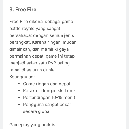
3. Free Fire
Free Fire dikenal sebagai game
battle royale yang sangat
bersahabat dengan semua jenis
perangkat. Karena ringan, mudah
dimainkan, dan memiliki gaya
permainan cepat, game ini tetap
menjadi salah satu PvP paling
ramai di seluruh dunia.
Keunggulan:
Game ringan dan cepat
Karakter dengan skill unik
Pertandingan 10–15 menit
Pengguna sangat besar
secara global
Gameplay yang praktis