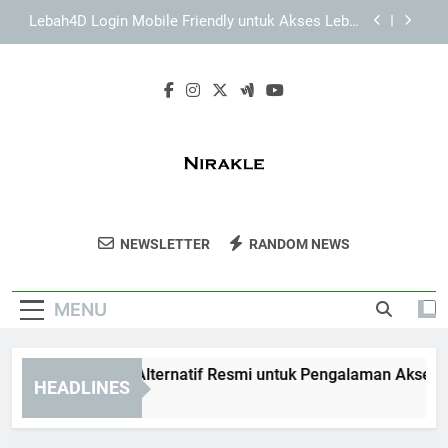
Skip
Daftar Edwinslot dengan Proses Cepat dan
to
Sederhana untuk Pengguna Baru
content
Daftar Lebah4D dengan Proses Cepat dan
Sederhana untuk Pengguna Baru
EDWINSLOT Link Alternatif Resmi untuk
Pengalaman Akses yang Lebih Nyaman
Lebah4D Login Mobile Friendly untuk Akses Lebih
Fleksibel dan Nyaman di Perangkat Harian
Daftar Edwinslot dengan Proses Cepat dan
Sederhana untuk Pengguna Baru
Nirakle
Dapatkan Produk Kecantikan Dan
Daftar Lebah4D dengan Proses Cepat dan
NEWSLETTER
RANDOM NEWS
Sederhana untuk Pengguna Baru
Perawatan Kulit Berkualitas Dari Nirakle.
MENU
WINSLOT Link Alternatif Resmi untuk Pengalaman Akses yan
HEADLINES
onth Ago