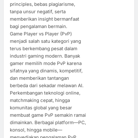
principles, bebas plagiarisme,
tanpa unsur negatif, serta
memberikan insight bermanfaat
bagi pengalaman bermain.
Game Player vs Player (PvP)
menjadi salah satu kategori yang
terus berkembang pesat dalam
industri gaming modern. Banyak
gamer memilih mode PvP karena
sifatnya yang dinamis, kompetitif,
dan memberikan tantangan
berbeda dari sekadar melawan AI.
Perkembangan teknologi online,
matchmaking cepat, hingga
komunitas global yang besar
membuat game PvP semakin ramai
dimainkan. Berbagai platform—PC,
konsol, hingga mobile—
menyediakan pengalaman PvP