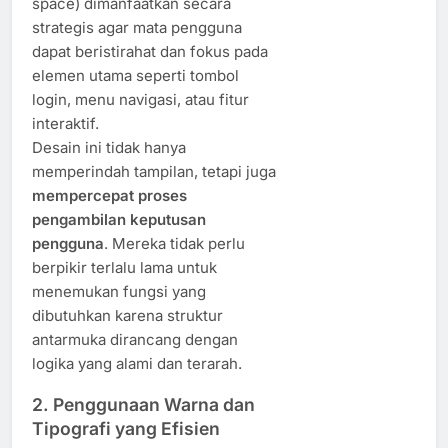
space) dimanfaatkan secara
strategis agar mata pengguna
dapat beristirahat dan fokus pada
elemen utama seperti tombol
login, menu navigasi, atau fitur
interaktif.
Desain ini tidak hanya
memperindah tampilan, tetapi juga
mempercepat proses
pengambilan keputusan
pengguna
. Mereka tidak perlu
berpikir terlalu lama untuk
menemukan fungsi yang
dibutuhkan karena struktur
antarmuka dirancang dengan
logika yang alami dan terarah.
2. Penggunaan Warna dan
Tipografi yang Efisien