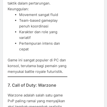
taktik dalam pertarungan.
Keunggulan:
Movement sangat fluid
Team-based gameplay
penuh koordinasi
Karakter dan role yang
variatif
Pertempuran intens dan
cepat
Game ini sangat populer di PC dan
konsol, terutama bagi pemain yang
menyukai battle royale futuristik.
7. Call of Duty: Warzone
Warzone adalah salah satu game
PvP paling ramai yang menyajikan
aksi tembak-menembak realistis