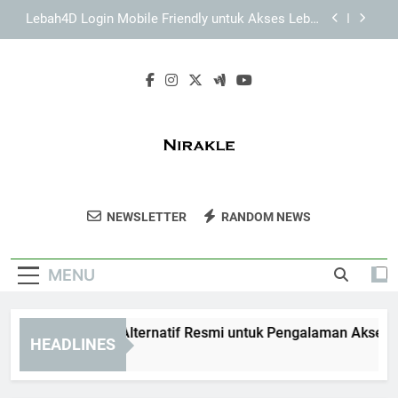
Skip
Daftar Edwinslot dengan Proses Cepat dan
to
Sederhana untuk Pengguna Baru
content
Daftar Lebah4D dengan Proses Cepat dan
Sederhana untuk Pengguna Baru
EDWINSLOT Link Alternatif Resmi untuk
Pengalaman Akses yang Lebih Nyaman
Lebah4D Login Mobile Friendly untuk Akses Lebih
Fleksibel dan Nyaman di Perangkat Harian
Daftar Edwinslot dengan Proses Cepat dan
Sederhana untuk Pengguna Baru
Nirakle
Dapatkan Produk Kecantikan Dan
Daftar Lebah4D dengan Proses Cepat dan
NEWSLETTER
RANDOM NEWS
Sederhana untuk Pengguna Baru
Perawatan Kulit Berkualitas Dari Nirakle.
MENU
WINSLOT Link Alternatif Resmi untuk Pengalaman Akses yan
HEADLINES
onth Ago