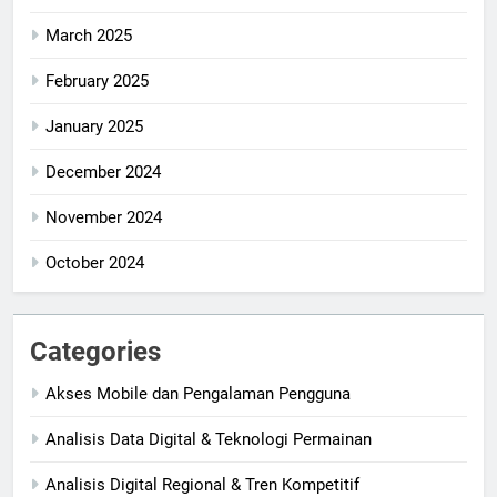
March 2025
February 2025
January 2025
December 2024
November 2024
October 2024
Categories
Akses Mobile dan Pengalaman Pengguna
Analisis Data Digital & Teknologi Permainan
Analisis Digital Regional & Tren Kompetitif