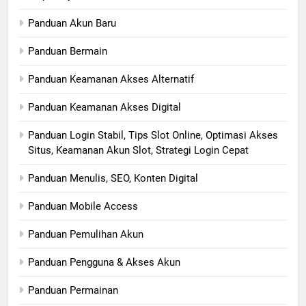
Panduan Akun Baru
Panduan Bermain
Panduan Keamanan Akses Alternatif
Panduan Keamanan Akses Digital
Panduan Login Stabil, Tips Slot Online, Optimasi Akses
Situs, Keamanan Akun Slot, Strategi Login Cepat
Panduan Menulis, SEO, Konten Digital
Panduan Mobile Access
Panduan Pemulihan Akun
Panduan Pengguna & Akses Akun
Panduan Permainan