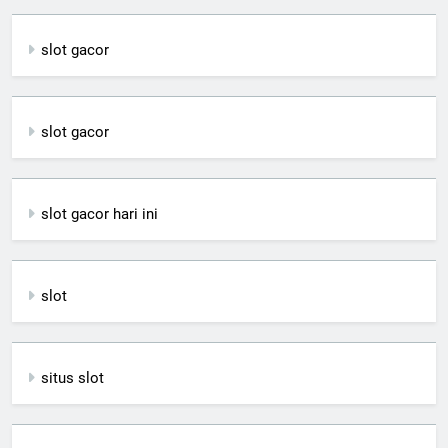
slot gacor
slot gacor
slot gacor hari ini
slot
situs slot