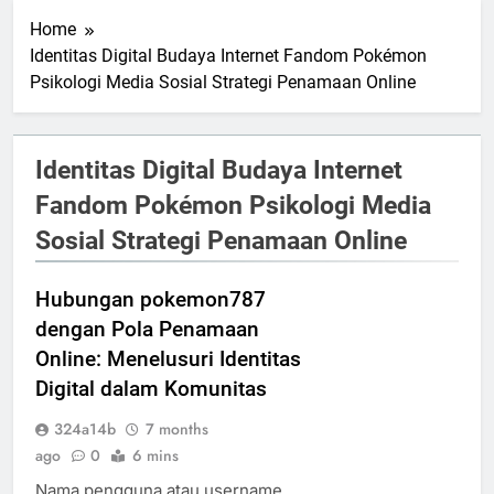
Home
Identitas Digital Budaya Internet Fandom Pokémon
Psikologi Media Sosial Strategi Penamaan Online
Identitas Digital Budaya Internet
Fandom Pokémon Psikologi Media
Sosial Strategi Penamaan Online
Hubungan pokemon787
dengan Pola Penamaan
Online: Menelusuri Identitas
Digital dalam Komunitas
324a14b
7 months
ago
0
6 mins
Nama pengguna atau username