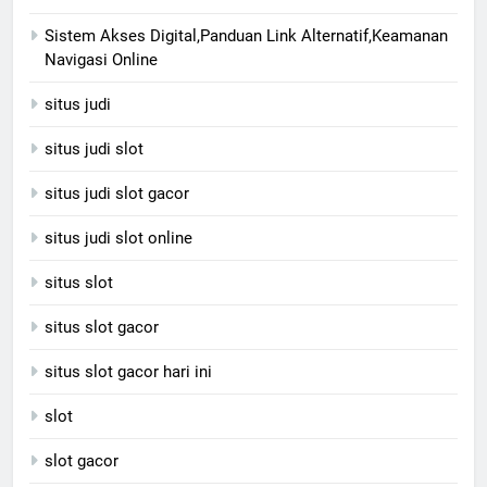
Sistem Akses Digital,Panduan Link Alternatif,Keamanan
Navigasi Online
situs judi
situs judi slot
situs judi slot gacor
situs judi slot online
situs slot
situs slot gacor
situs slot gacor hari ini
slot
slot gacor