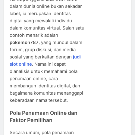
dalam dunia online bukan sekadar
label; ia merupakan identitas
digital yang mewakili individu
dalam komunitas virtual. Salah satu
contoh menarik adalah
pokemon787
, yang muncul dalam
forum, grup diskusi, dan media
sosial yang berkaitan dengan
judi
slot online
. Nama ini dapat
dianalisis untuk memahami pola
penamaan online, cara
membangun identitas digital, dan
bagaimana komunitas menanggapi
keberadaan nama tersebut.
Pola Penamaan Online dan
Faktor Pemilihan
Secara umum, pola penamaan