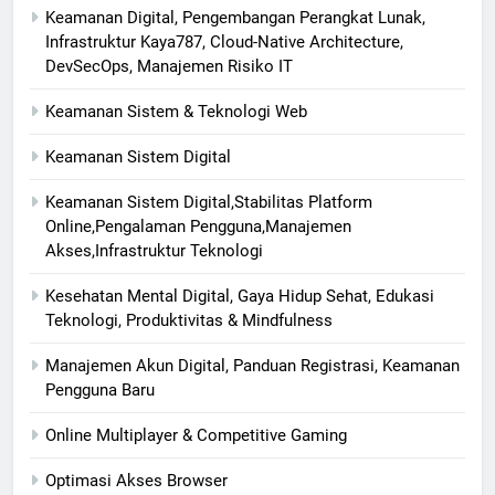
Keamanan Digital, Pengembangan Perangkat Lunak,
Infrastruktur Kaya787, Cloud-Native Architecture,
DevSecOps, Manajemen Risiko IT
Keamanan Sistem & Teknologi Web
Keamanan Sistem Digital
Keamanan Sistem Digital,Stabilitas Platform
Online,Pengalaman Pengguna,Manajemen
Akses,Infrastruktur Teknologi
Kesehatan Mental Digital, Gaya Hidup Sehat, Edukasi
Teknologi, Produktivitas & Mindfulness
Manajemen Akun Digital, Panduan Registrasi, Keamanan
Pengguna Baru
Online Multiplayer & Competitive Gaming
Optimasi Akses Browser