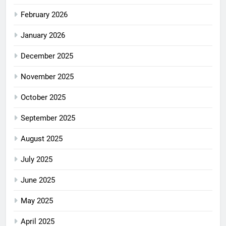
February 2026
January 2026
December 2025
November 2025
October 2025
September 2025
August 2025
July 2025
June 2025
May 2025
April 2025