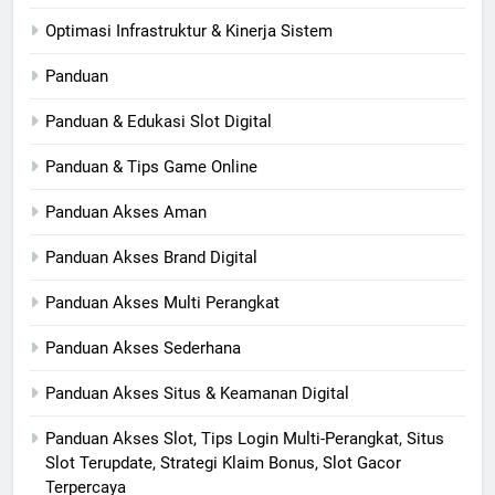
Optimasi Infrastruktur & Kinerja Sistem
Panduan
Panduan & Edukasi Slot Digital
Panduan & Tips Game Online
Panduan Akses Aman
Panduan Akses Brand Digital
Panduan Akses Multi Perangkat
Panduan Akses Sederhana
Panduan Akses Situs & Keamanan Digital
Panduan Akses Slot, Tips Login Multi-Perangkat, Situs
Slot Terupdate, Strategi Klaim Bonus, Slot Gacor
Terpercaya