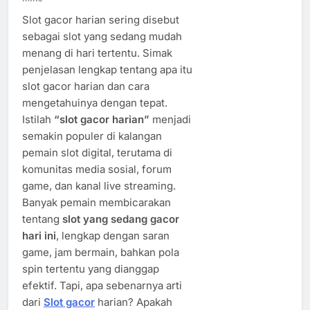
Slot gacor harian sering disebut
sebagai slot yang sedang mudah
menang di hari tertentu. Simak
penjelasan lengkap tentang apa itu
slot gacor harian dan cara
mengetahuinya dengan tepat.
Istilah
“slot gacor harian”
menjadi
semakin populer di kalangan
pemain slot digital, terutama di
komunitas media sosial, forum
game, dan kanal live streaming.
Banyak pemain membicarakan
tentang
slot yang sedang gacor
hari ini
, lengkap dengan saran
game, jam bermain, bahkan pola
spin tertentu yang dianggap
efektif. Tapi, apa sebenarnya arti
dari
Slot gacor
harian? Apakah