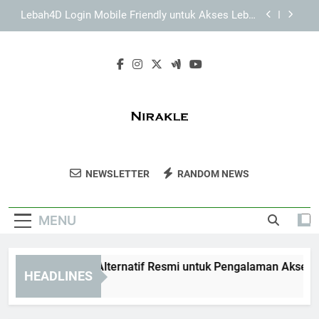
Skip
Daftar Edwinslot dengan Proses Cepat dan
to
Sederhana untuk Pengguna Baru
content
Daftar Lebah4D dengan Proses Cepat dan
Sederhana untuk Pengguna Baru
EDWINSLOT Link Alternatif Resmi untuk
Pengalaman Akses yang Lebih Nyaman
Lebah4D Login Mobile Friendly untuk Akses Lebih
Fleksibel dan Nyaman di Perangkat Harian
Daftar Edwinslot dengan Proses Cepat dan
Sederhana untuk Pengguna Baru
Nirakle
Dapatkan Produk Kecantikan Dan
Daftar Lebah4D dengan Proses Cepat dan
NEWSLETTER
RANDOM NEWS
Sederhana untuk Pengguna Baru
Perawatan Kulit Berkualitas Dari Nirakle.
MENU
WINSLOT Link Alternatif Resmi untuk Pengalaman Akses yan
HEADLINES
onth Ago