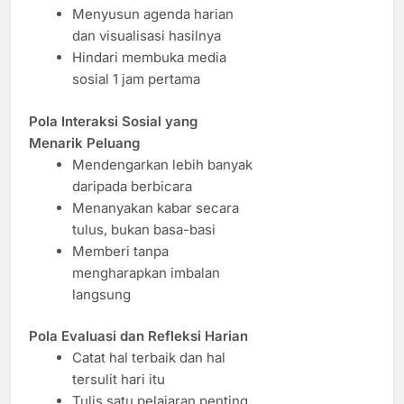
Menyusun agenda harian
dan visualisasi hasilnya
Hindari membuka media
sosial 1 jam pertama
Pola Interaksi Sosial yang
Menarik Peluang
Mendengarkan lebih banyak
daripada berbicara
Menanyakan kabar secara
tulus, bukan basa-basi
Memberi tanpa
mengharapkan imbalan
langsung
Pola Evaluasi dan Refleksi Harian
Catat hal terbaik dan hal
tersulit hari itu
Tulis satu pelajaran penting