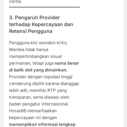
cerita.
3. Pengaruh Provider
terhadap Kepercayaan dan
Retensi Pengguna
Pengguna kini semakin kritis.
Mereka tidak hanya
mempertimbangkan visual
permainan, tetapi juga
nama besar
di balik slot yang dimainkan
.
Provider dengan reputasi tinggi
cenderung dipilih karena dianggap
lebih adil, memiliki RTP yang
transparan, serta diawasi oleh
badan pengatur internasional.
Horas88 memanfaatkan
kepercayaan ini dengan
menampilkan informasi lengkap