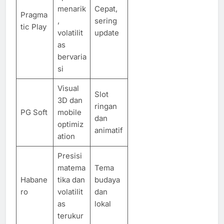
menarik
Cepat,
Pragma
,
sering
tic Play
volatilit
update
as
bervaria
si
Visual
Slot
3D dan
ringan
PG Soft
mobile
dan
optimiz
animatif
ation
Presisi
matema
Tema
Habane
tika dan
budaya
ro
volatilit
dan
as
lokal
terukur