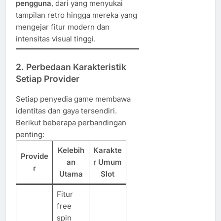
pengguna
, dari yang menyukai
tampilan retro hingga mereka yang
mengejar fitur modern dan
intensitas visual tinggi.
2. Perbedaan Karakteristik
Setiap Provider
Setiap penyedia game membawa
identitas dan gaya tersendiri.
Berikut beberapa perbandingan
penting:
Kelebih
Karakte
Provide
an
r Umum
r
Utama
Slot
Fitur
free
spin