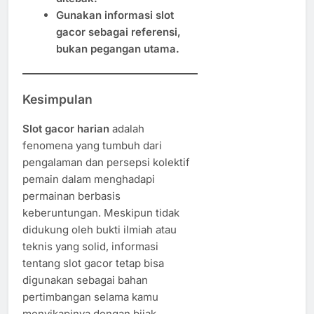
Gunakan informasi slot
gacor sebagai referensi,
bukan pegangan utama.
Kesimpulan
Slot gacor harian
adalah
fenomena yang tumbuh dari
pengalaman dan persepsi kolektif
pemain dalam menghadapi
permainan berbasis
keberuntungan. Meskipun tidak
didukung oleh bukti ilmiah atau
teknis yang solid, informasi
tentang slot gacor tetap bisa
digunakan sebagai bahan
pertimbangan selama kamu
menyikapinya dengan bijak.