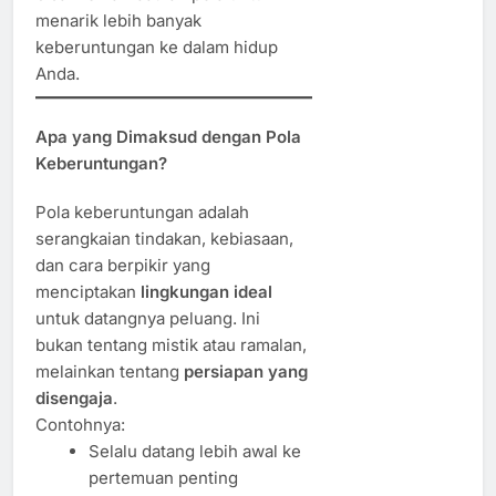
menarik lebih banyak
keberuntungan ke dalam hidup
Anda.
Apa yang Dimaksud dengan Pola
Keberuntungan?
Pola keberuntungan adalah
serangkaian tindakan, kebiasaan,
dan cara berpikir yang
menciptakan
lingkungan ideal
untuk datangnya peluang. Ini
bukan tentang mistik atau ramalan,
melainkan tentang
persiapan yang
disengaja
.
Contohnya:
Selalu datang lebih awal ke
pertemuan penting