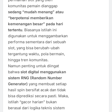
komunitas pemain dianggap
sedang “mudah menang” atau
“berpotensi memberikan
kemenangan besar” pada hari
tertentu
. Biasanya istilah ini
digunakan untuk menggambarkan
performa sementara dari sebuah
slot, yang bisa berubah-ubah
tergantung waktu, pola bermain,
hingga tren komunitas.
Namun penting untuk diingat
bahwa
slot digital menggunakan
sistem RNG (Random Number
Generator)
yang membuat setiap
hasil spin bersifat acak dan tidak
bisa diprediksi secara pasti. Maka,
istilah “gacor harian” bukan
berasal dari logika teknis sistem