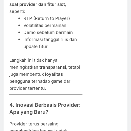
soal provider dan fitur slot
,
seperti:
RTP (Return to Player)
Volatilitas permainan
Demo sebelum bermain
Informasi tanggal rilis dan
update fitur
Langkah ini tidak hanya
meningkatkan
transparansi
, tetapi
juga membentuk
loyalitas
pengguna
terhadap game dari
provider tertentu.
4. Inovasi Berbasis Provider:
Apa yang Baru?
Provider terus bersaing
menghadirkan inovasi untuk