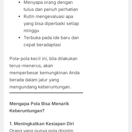
Menyapa orang dengan
tulus dan penuh perhatian
Rutin mengevaluasi apa
yang bisa diperbaiki setiap
minggu
Terbuka pada ide baru dan
cepat beradaptasi
Pola-pola kecil ini, bila dilakukan
terus-menerus, akan
memperbesar kemungkinan Anda
berada dalam jalur yang
mengundang keberuntungan.
Mengapa Pola Bisa Menarik
Keberuntungan?
1. Meningkatkan Kesiapan Diri
Orang yang punya pola disiplin