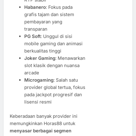
Habanero
: Fokus pada
grafis tajam dan sistem
pembayaran yang
transparan
PG Soft
: Unggul di sisi
mobile gaming dan animasi
berkualitas tinggi
Joker Gaming
: Menawarkan
slot klasik dengan nuansa
arcade
Microgaming
: Salah satu
provider global tertua, fokus
pada jackpot progresif dan
lisensi resmi
Keberadaan banyak provider ini
memungkinkan Horas88 untuk
menyasar berbagai segmen