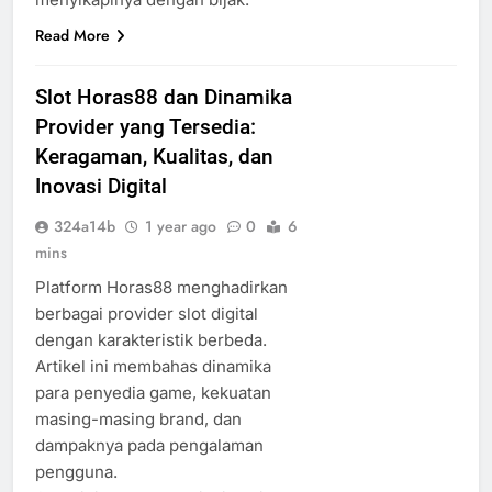
Read More
Slot Horas88 dan Dinamika
Provider yang Tersedia:
Keragaman, Kualitas, dan
Inovasi Digital
324a14b
1 year ago
0
6
mins
Platform Horas88 menghadirkan
berbagai provider slot digital
dengan karakteristik berbeda.
Artikel ini membahas dinamika
para penyedia game, kekuatan
masing-masing brand, dan
dampaknya pada pengalaman
pengguna.