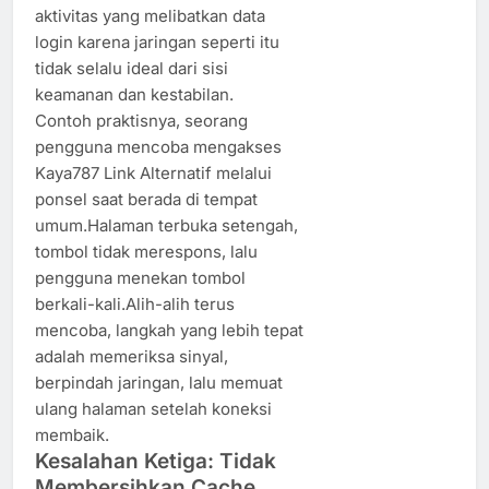
aktivitas yang melibatkan data
login karena jaringan seperti itu
tidak selalu ideal dari sisi
keamanan dan kestabilan.
Contoh praktisnya, seorang
pengguna mencoba mengakses
Kaya787 Link Alternatif melalui
ponsel saat berada di tempat
umum.Halaman terbuka setengah,
tombol tidak merespons, lalu
pengguna menekan tombol
berkali-kali.Alih-alih terus
mencoba, langkah yang lebih tepat
adalah memeriksa sinyal,
berpindah jaringan, lalu memuat
ulang halaman setelah koneksi
membaik.
Kesalahan Ketiga: Tidak
Membersihkan Cache