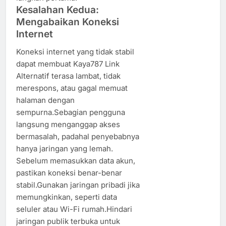
Kesalahan Kedua:
Mengabaikan Koneksi
Internet
Koneksi internet yang tidak stabil
dapat membuat Kaya787 Link
Alternatif terasa lambat, tidak
merespons, atau gagal memuat
halaman dengan
sempurna.Sebagian pengguna
langsung menganggap akses
bermasalah, padahal penyebabnya
hanya jaringan yang lemah.
Sebelum memasukkan data akun,
pastikan koneksi benar-benar
stabil.Gunakan jaringan pribadi jika
memungkinkan, seperti data
seluler atau Wi-Fi rumah.Hindari
jaringan publik terbuka untuk