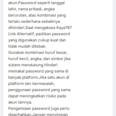
akun.Password seperti tanggal
lahir, nama pribadi, angka
berurutan, atau kombinasi yang
terlalu sederhana sebaiknya
dihindari.Saat mengakses Kaya787
Link Alternatif, pastikan password
yang digunakan cukup kuat dan
tidak mudah ditebak.
Gunakan kombinasi huruf besar,
huruf kecil, angka, dan simbol jika
sistem mendukung.Hindari
memakai password yang sama di
banyak platform.Jika satu akun di
platform lain bermasalah,
penggunaan password yang sama
dapat meningkatkan risiko pada
akun lainnya.
Pengelolaan password juga perlu
diperhatikan.Jangan menyimpan