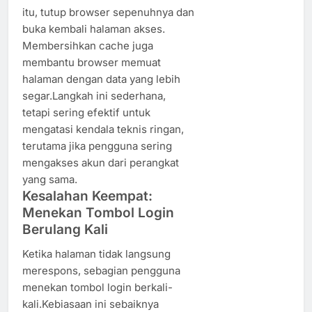
itu, tutup browser sepenuhnya dan
buka kembali halaman akses.
Membersihkan cache juga
membantu browser memuat
halaman dengan data yang lebih
segar.Langkah ini sederhana,
tetapi sering efektif untuk
mengatasi kendala teknis ringan,
terutama jika pengguna sering
mengakses akun dari perangkat
yang sama.
Kesalahan Keempat:
Menekan Tombol Login
Berulang Kali
Ketika halaman tidak langsung
merespons, sebagian pengguna
menekan tombol login berkali-
kali.Kebiasaan ini sebaiknya