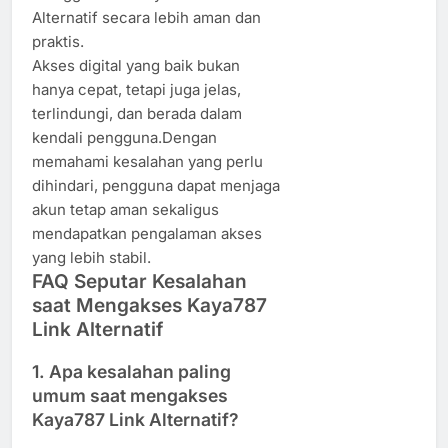
Alternatif secara lebih aman dan
praktis.
Akses digital yang baik bukan
hanya cepat, tetapi juga jelas,
terlindungi, dan berada dalam
kendali pengguna.Dengan
memahami kesalahan yang perlu
dihindari, pengguna dapat menjaga
akun tetap aman sekaligus
mendapatkan pengalaman akses
yang lebih stabil.
FAQ Seputar Kesalahan
saat Mengakses Kaya787
Link Alternatif
1. Apa kesalahan paling
umum saat mengakses
Kaya787 Link Alternatif?