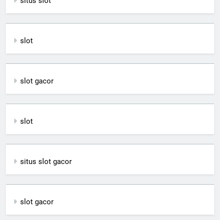
situs slot
slot
slot gacor
slot
situs slot gacor
slot gacor