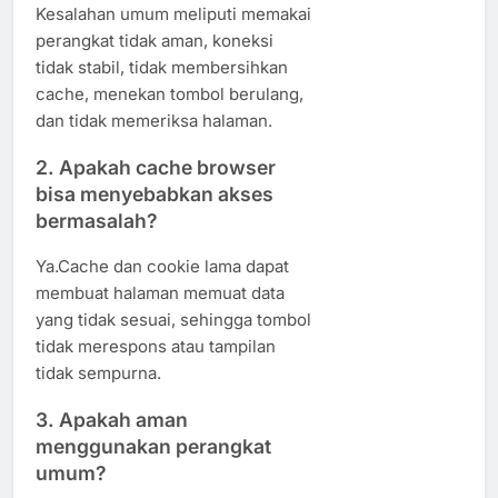
Kesalahan umum meliputi memakai
perangkat tidak aman, koneksi
tidak stabil, tidak membersihkan
cache, menekan tombol berulang,
dan tidak memeriksa halaman.
2. Apakah cache browser
bisa menyebabkan akses
bermasalah?
Ya.Cache dan cookie lama dapat
membuat halaman memuat data
yang tidak sesuai, sehingga tombol
tidak merespons atau tampilan
tidak sempurna.
3. Apakah aman
menggunakan perangkat
umum?