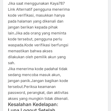
Jika saat menggunakan Kaya787
Link Alternatif pengguna menerima
kode verifikasi, masukkan hanya
pada halaman yang dikenali dan
jangan berikan kepada pihak
lain.Jika ada orang yang meminta
kode tersebut, pengguna perlu
waspada.Kode verifikasi berfungsi
memastikan bahwa akses
dilakukan oleh pemilik akun yang
sah.
Jika menerima kode padahal tidak
sedang mencoba masuk akun,
jangan panik.Jangan bagikan kode
tersebut.Periksa keamanan
password, perangkat, dan aktivitas
akses yang mungkin tidak dikenali.
Kesalahan Kedelapan:
Lupa Logout Setelah