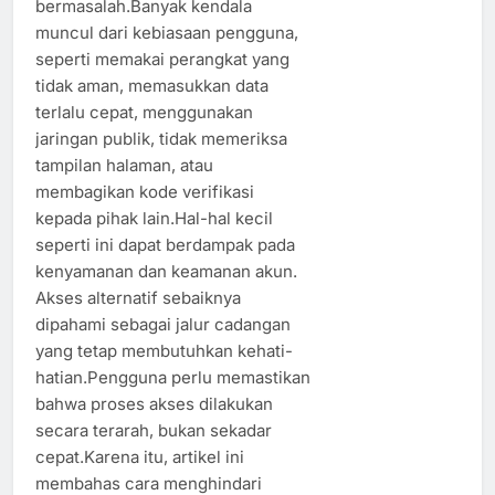
bermasalah.Banyak kendala
muncul dari kebiasaan pengguna,
seperti memakai perangkat yang
tidak aman, memasukkan data
terlalu cepat, menggunakan
jaringan publik, tidak memeriksa
tampilan halaman, atau
membagikan kode verifikasi
kepada pihak lain.Hal-hal kecil
seperti ini dapat berdampak pada
kenyamanan dan keamanan akun.
Akses alternatif sebaiknya
dipahami sebagai jalur cadangan
yang tetap membutuhkan kehati-
hatian.Pengguna perlu memastikan
bahwa proses akses dilakukan
secara terarah, bukan sekadar
cepat.Karena itu, artikel ini
membahas cara menghindari