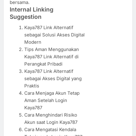
bersama.
Internal Linking
Suggestion
Kaya787 Link Alternatif
sebagai Solusi Akses Digital
Modern
Tips Aman Menggunakan
Kaya787 Link Alternatif di
Perangkat Pribadi
Kaya787 Link Alternatif
sebagai Akses Digital yang
Praktis
Cara Menjaga Akun Tetap
Aman Setelah Login
Kaya787
Cara Menghindari Risiko
Akun saat Login Kaya787
Cara Mengatasi Kendala