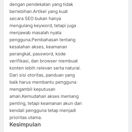
dengan pendekatan yang tidak
berlebihan.Artikel yang kuat
secara SEO bukan hanya
mengulang keyword, tetapi juga
menjawab masalah nyata
pengguna.Pembahasan tentang
kesalahan akses, keamanan
perangkat, password, kode
verifikasi, dan browser membuat
konten lebih relevan serta natural.
Dari sisi otoritas, panduan yang
baik harus membantu pengguna
mengambil keputusan
aman.Kemudahan akses memang
penting, tetapi keamanan akun dan
kendali pengguna tetap menjadi
prioritas utama.
Kesimpulan