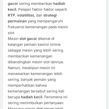
gacor
sering memberikan
hadiah
kecil
. Pelajari faktor-faktor seperti
RTP
,
volatilitas
, dan
strategi
permainan
yang mempengaruhi
frekuensi kemenangan pada mesin
slot.
Mesin
slot gacor
dikenal di
kalangan pemain kasino online
sebagai mesin yang lebih sering
memberikan kemenangan
dibandingkan mesin slot lainnya.
Namun, meskipun mesin ini
menawarkan kemenangan lebih
sering, banyak pemain yang
memperhatikan bahwa
kemenangan tersebut sering kali
berupa
hadiah kecil
. Fenomena ini
sering menimbulkan pertanyaan:
Mengapa mesin
slot gacor
lebih