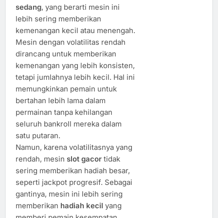
sedang
, yang berarti mesin ini
lebih sering memberikan
kemenangan kecil atau menengah.
Mesin dengan volatilitas rendah
dirancang untuk memberikan
kemenangan yang lebih konsisten,
tetapi jumlahnya lebih kecil. Hal ini
memungkinkan pemain untuk
bertahan lebih lama dalam
permainan tanpa kehilangan
seluruh bankroll mereka dalam
satu putaran.
Namun, karena volatilitasnya yang
rendah, mesin
slot gacor
tidak
sering memberikan hadiah besar,
seperti jackpot progresif. Sebagai
gantinya, mesin ini lebih sering
memberikan
hadiah kecil
yang
memberi pemain kesempatan