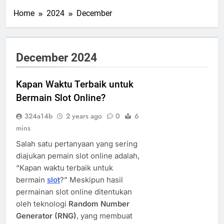
Home
2024
December
December 2024
Kapan Waktu Terbaik untuk
Bermain Slot Online?
324a14b
2 years ago
0
6
mins
Salah satu pertanyaan yang sering
diajukan pemain slot online adalah,
“Kapan waktu terbaik untuk
bermain
slot
?” Meskipun hasil
permainan slot online ditentukan
oleh teknologi
Random Number
Generator (RNG)
, yang membuat