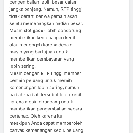
pengembalian lebih besar dalam
jangka panjang. Namun,
RTP
tinggi
tidak berarti bahwa pemain akan
selalu memenangkan hadiah besar.
Mesin
slot gacor
lebih cenderung
memberikan kemenangan kecil
atau menengah karena desain
mesin yang bertujuan untuk
memberikan pembayaran yang
lebih sering.
Mesin dengan
RTP tinggi
memberi
pemain peluang untuk meraih
kemenangan lebih sering, namun
hadiah-hadiah tersebut lebih kecil
karena mesin dirancang untuk
memberikan pengembalian secara
bertahap. Oleh karena itu,
meskipun Anda dapat memperoleh
banyak kemenangan kecil, peluang