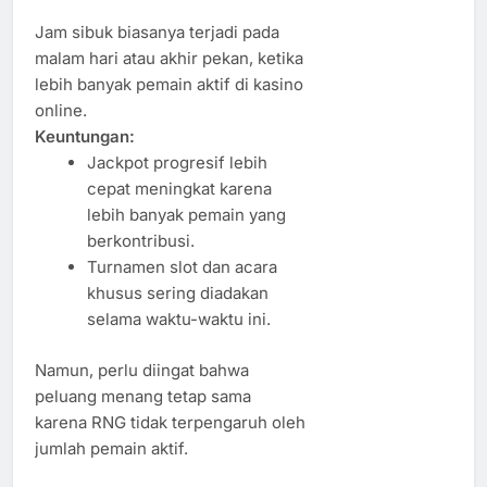
Jam sibuk biasanya terjadi pada
malam hari atau akhir pekan, ketika
lebih banyak pemain aktif di kasino
online.
Keuntungan:
Jackpot progresif lebih
cepat meningkat karena
lebih banyak pemain yang
berkontribusi.
Turnamen slot dan acara
khusus sering diadakan
selama waktu-waktu ini.
Namun, perlu diingat bahwa
peluang menang tetap sama
karena RNG tidak terpengaruh oleh
jumlah pemain aktif.