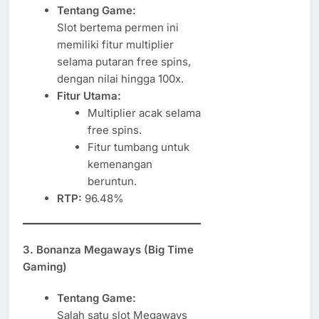
Tentang Game:
Slot bertema permen ini
memiliki fitur multiplier
selama putaran free spins,
dengan nilai hingga 100x.
Fitur Utama:
Multiplier acak selama
free spins.
Fitur tumbang untuk
kemenangan
beruntun.
RTP:
96.48%
3.
Bonanza Megaways (Big Time
Gaming)
Tentang Game:
Salah satu slot Megaways