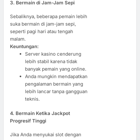
3. Bermain di Jam-Jam Sepi
Sebaliknya, beberapa pemain lebih
suka bermain di jam-jam sepi,
seperti pagi hari atau tengah
malam.
Keuntungan:
Server kasino cenderung
lebih stabil karena tidak
banyak pemain yang online.
Anda mungkin mendapatkan
pengalaman bermain yang
lebih lancar tanpa gangguan
teknis.
4. Bermain Ketika Jackpot
Progresif Tinggi
Jika Anda menyukai slot dengan