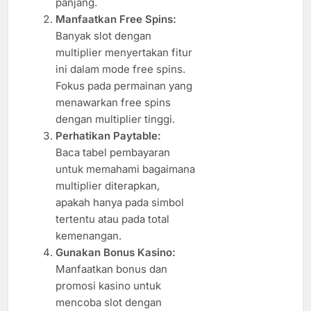
panjang.
Manfaatkan Free Spins:
Banyak slot dengan
multiplier menyertakan fitur
ini dalam mode free spins.
Fokus pada permainan yang
menawarkan free spins
dengan multiplier tinggi.
Perhatikan Paytable:
Baca tabel pembayaran
untuk memahami bagaimana
multiplier diterapkan,
apakah hanya pada simbol
tertentu atau pada total
kemenangan.
Gunakan Bonus Kasino:
Manfaatkan bonus dan
promosi kasino untuk
mencoba slot dengan