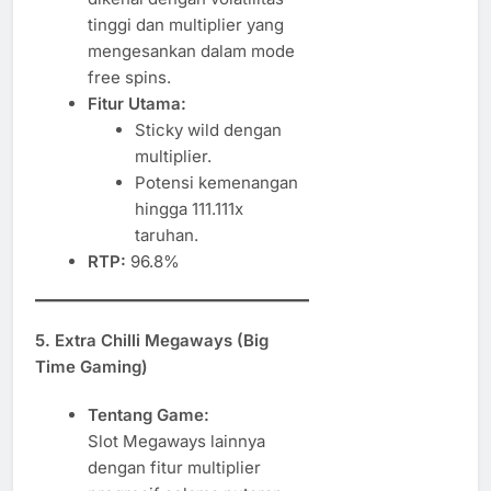
tinggi dan multiplier yang
mengesankan dalam mode
free spins.
Fitur Utama:
Sticky wild dengan
multiplier.
Potensi kemenangan
hingga 111.111x
taruhan.
RTP:
96.8%
5.
Extra Chilli Megaways (Big
Time Gaming)
Tentang Game:
Slot Megaways lainnya
dengan fitur multiplier