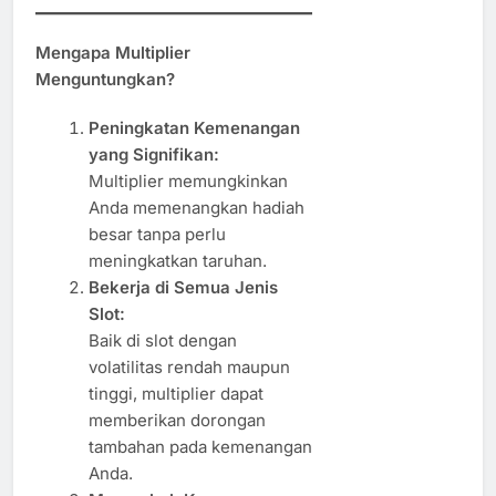
Mengapa Multiplier
Menguntungkan?
Peningkatan Kemenangan
yang Signifikan:
Multiplier memungkinkan
Anda memenangkan hadiah
besar tanpa perlu
meningkatkan taruhan.
Bekerja di Semua Jenis
Slot:
Baik di slot dengan
volatilitas rendah maupun
tinggi, multiplier dapat
memberikan dorongan
tambahan pada kemenangan
Anda.