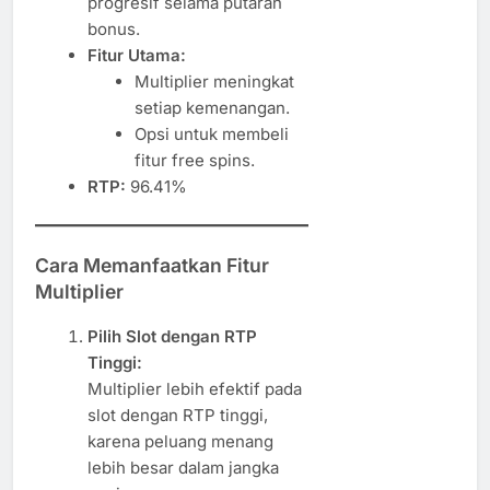
progresif selama putaran
bonus.
Fitur Utama:
Multiplier meningkat
setiap kemenangan.
Opsi untuk membeli
fitur free spins.
RTP:
96.41%
Cara Memanfaatkan Fitur
Multiplier
Pilih Slot dengan RTP
Tinggi:
Multiplier lebih efektif pada
slot dengan RTP tinggi,
karena peluang menang
lebih besar dalam jangka