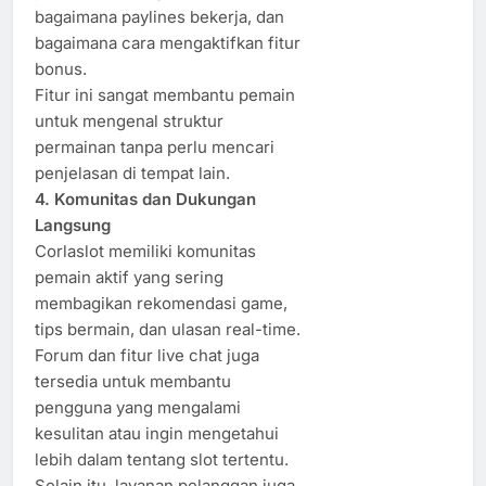
bagaimana paylines bekerja, dan
bagaimana cara mengaktifkan fitur
bonus.
Fitur ini sangat membantu pemain
untuk mengenal struktur
permainan tanpa perlu mencari
penjelasan di tempat lain.
4. Komunitas dan Dukungan
Langsung
Corlaslot memiliki komunitas
pemain aktif yang sering
membagikan rekomendasi game,
tips bermain, dan ulasan real-time.
Forum dan fitur live chat juga
tersedia untuk membantu
pengguna yang mengalami
kesulitan atau ingin mengetahui
lebih dalam tentang slot tertentu.
Selain itu, layanan pelanggan juga