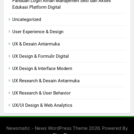
Panduan Login Aman Manajemen Sesi dan Akses
Edukasi Platform Digital
Uncategorized
User Experience & Design
UX & Desain Antarmuka
UX Design & Formulir Digital
UX Design & Interface Modern
UX Research & Desain Antarmuka
UX Research & User Behavior
UX/UI Design & Web Analytics
Newsmatic - News WordPress Theme 2026. Powered By