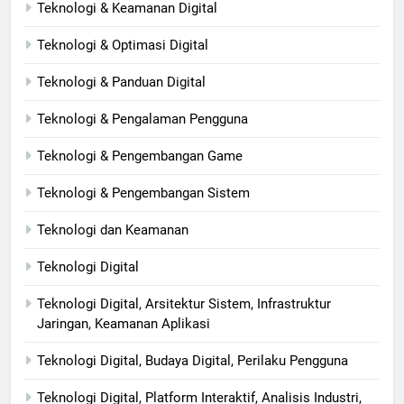
Teknologi & Keamanan Digital
Teknologi & Optimasi Digital
Teknologi & Panduan Digital
Teknologi & Pengalaman Pengguna
Teknologi & Pengembangan Game
Teknologi & Pengembangan Sistem
Teknologi dan Keamanan
Teknologi Digital
Teknologi Digital, Arsitektur Sistem, Infrastruktur
Jaringan, Keamanan Aplikasi
Teknologi Digital, Budaya Digital, Perilaku Pengguna
Teknologi Digital, Platform Interaktif, Analisis Industri,