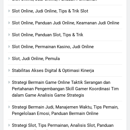
Slot Online, Judi Online, Tips & Trik Slot
Slot Online, Panduan Judi Online, Keamanan Judi Online
Slot Online, Panduan Slot, Tips & Trik
Slot Online, Permainan Kasino, Judi Online
Slot, Judi Online, Pemula
Stabilitas Akses Digital & Optimasi Kinerja
Strategi Bermain Game Online Taktik Serangan dan
Pertahanan Pengembangan Skill Gamer Koordinasi Tim
dalam Game Analisis Game Strategis
Strategi Bermain Judi, Manajemen Waktu, Tips Pemain,
Pengelolaan Emosi, Panduan Bermain Online
Strategi Slot, Tips Permainan, Analisis Slot, Panduan