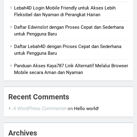
Lebah4D Login Mobile Friendly untuk Akses Lebih
Fleksibel dan Nyaman di Perangkat Harian
Daftar Edwinslot dengan Proses Cepat dan Sederhana
untuk Pengguna Baru
Daftar Lebah4D dengan Proses Cepat dan Sederhana
untuk Pengguna Baru
Panduan Akses Kaya787 Link Alternatif Melalui Browser
Mobile secara Aman dan Nyaman
Recent Comments
A WordPress Commenter
on
Hello world!
Archives