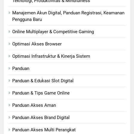
Teknologi, Produktivitas & Mindfulness
Manajemen Akun Digital, Panduan Registrasi, Keamanan
Pengguna Baru
Online Multiplayer & Competitive Gaming
Optimasi Akses Browser
Optimasi Infrastruktur & Kinerja Sistem
Panduan
Panduan & Edukasi Slot Digital
Panduan & Tips Game Online
Panduan Akses Aman
Panduan Akses Brand Digital
Panduan Akses Multi Perangkat