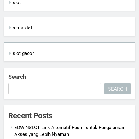
slot
situs slot
slot gacor
Search
SEARCH
Recent Posts
EDWINSLOT Link Alternatif Resmi untuk Pengalaman
Akses yang Lebih Nyaman