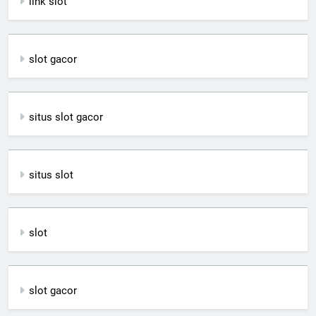
link slot
slot gacor
situs slot gacor
situs slot
slot
slot gacor