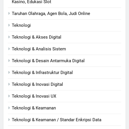
Kasino, Edukasi Slot
Taruhan Olahraga, Agen Bola, Judi Online
Teknologi
Teknologi & Akses Digital
Teknologi & Analisis Sistem
Teknologi & Desain Antarmuka Digital
Teknologi & Infrastruktur Digital
Teknologi & Inovasi Digital
Teknologi & Inovasi UX
Teknologi & Keamanan
Teknologi & Keamanan / Standar Enkripsi Data