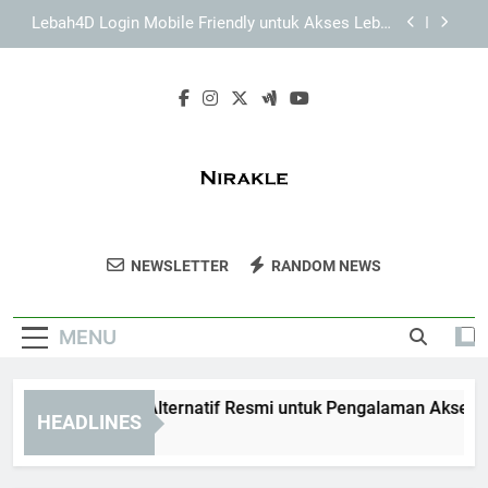
Skip
Daftar Edwinslot dengan Proses Cepat dan
to
Sederhana untuk Pengguna Baru
content
Daftar Lebah4D dengan Proses Cepat dan
Sederhana untuk Pengguna Baru
EDWINSLOT Link Alternatif Resmi untuk
Pengalaman Akses yang Lebih Nyaman
Lebah4D Login Mobile Friendly untuk Akses Lebih
Fleksibel dan Nyaman di Perangkat Harian
Daftar Edwinslot dengan Proses Cepat dan
Sederhana untuk Pengguna Baru
Nirakle
Dapatkan Produk Kecantikan Dan
Daftar Lebah4D dengan Proses Cepat dan
NEWSLETTER
RANDOM NEWS
Sederhana untuk Pengguna Baru
Perawatan Kulit Berkualitas Dari Nirakle.
MENU
WINSLOT Link Alternatif Resmi untuk Pengalaman Akses yan
HEADLINES
onth Ago