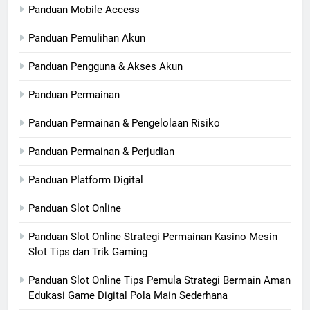
Panduan Mobile Access
Panduan Pemulihan Akun
Panduan Pengguna & Akses Akun
Panduan Permainan
Panduan Permainan & Pengelolaan Risiko
Panduan Permainan & Perjudian
Panduan Platform Digital
Panduan Slot Online
Panduan Slot Online Strategi Permainan Kasino Mesin
Slot Tips dan Trik Gaming
Panduan Slot Online Tips Pemula Strategi Bermain Aman
Edukasi Game Digital Pola Main Sederhana