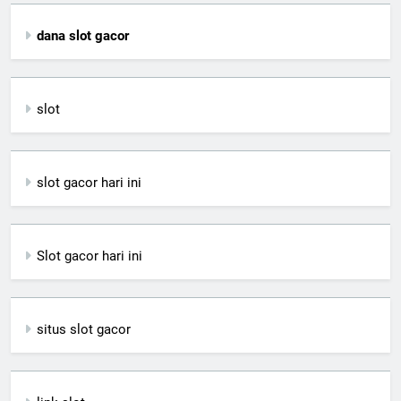
dana slot gacor
slot
slot gacor hari ini
Slot gacor hari ini
situs slot gacor