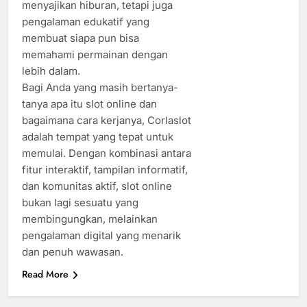
menyajikan hiburan, tetapi juga
pengalaman edukatif yang
membuat siapa pun bisa
memahami permainan dengan
lebih dalam.
Bagi Anda yang masih bertanya-
tanya apa itu slot online dan
bagaimana cara kerjanya, Corlaslot
adalah tempat yang tepat untuk
memulai. Dengan kombinasi antara
fitur interaktif, tampilan informatif,
dan komunitas aktif, slot online
bukan lagi sesuatu yang
membingungkan, melainkan
pengalaman digital yang menarik
dan penuh wawasan.
Read More