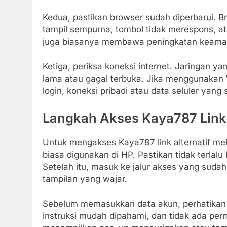
Kedua, pastikan browser sudah diperbarui. 
tampil sempurna, tombol tidak merespons, at
juga biasanya membawa peningkatan keamanan
Ketiga, periksa koneksi internet. Jaringan ya
lama atau gagal terbuka. Jika menggunakan W
login, koneksi pribadi atau data seluler yang s
Langkah Akses Kaya787 Link 
Untuk mengakses Kaya787 link alternatif mel
biasa digunakan di HP. Pastikan tidak terlalu
Setelah itu, masuk ke jalur akses yang suda
tampilan yang wajar.
Sebelum memasukkan data akun, perhatikan el
instruksi mudah dipahami, dan tidak ada per