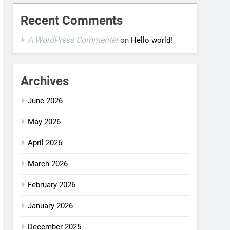
Recent Comments
A WordPress Commenter
on
Hello world!
Archives
June 2026
May 2026
April 2026
March 2026
February 2026
January 2026
December 2025