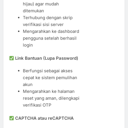
hijau) agar mudah
ditemukan
Terhubung dengan skrip
verifikasi sisi server
Mengarahkan ke dashboard
pengguna setelah berhasil
login
Link Bantuan (Lupa Password)
Berfungsi sebagai akses
cepat ke sistem pemulihan
akun
Mengarahkan ke halaman
reset yang aman, dilengkapi
verifikasi OTP
CAPTCHA atau reCAPTCHA