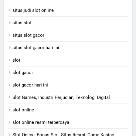
situs judi slot online
situs slot
situs slot gacor
situs slot gacor hari ini
slot
slot gacor
slot gacor hari ini
Slot Games, Industri Perjudian, Teknologi Digital
slot online
slot online resmi terpercaya
Slot Online, Bonus Slot, Situs Resmi, Game Kasino,