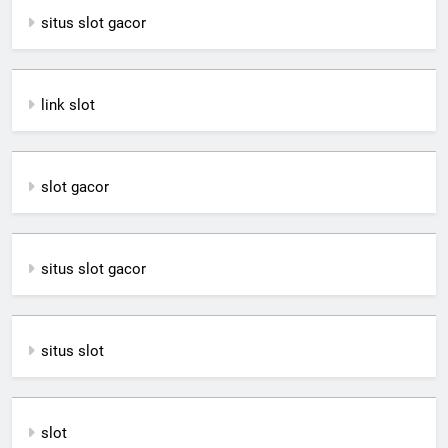
situs slot gacor
link slot
slot gacor
situs slot gacor
situs slot
slot