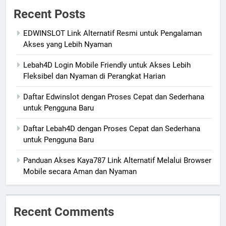
Recent Posts
EDWINSLOT Link Alternatif Resmi untuk Pengalaman
Akses yang Lebih Nyaman
Lebah4D Login Mobile Friendly untuk Akses Lebih
Fleksibel dan Nyaman di Perangkat Harian
Daftar Edwinslot dengan Proses Cepat dan Sederhana
untuk Pengguna Baru
Daftar Lebah4D dengan Proses Cepat dan Sederhana
untuk Pengguna Baru
Panduan Akses Kaya787 Link Alternatif Melalui Browser
Mobile secara Aman dan Nyaman
Recent Comments