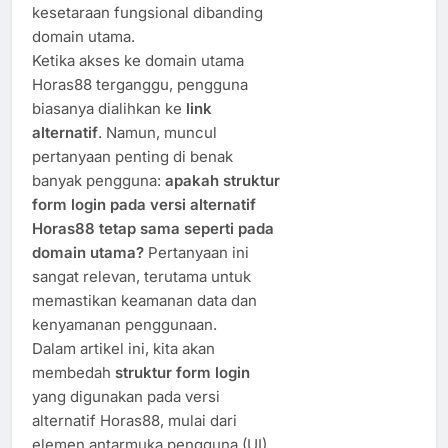
kesetaraan fungsional dibanding
domain utama.
Ketika akses ke domain utama
Horas88 terganggu, pengguna
biasanya dialihkan ke
link
alternatif
. Namun, muncul
pertanyaan penting di benak
banyak pengguna:
apakah struktur
form login pada versi alternatif
Horas88 tetap sama seperti pada
domain utama?
Pertanyaan ini
sangat relevan, terutama untuk
memastikan keamanan data dan
kenyamanan penggunaan.
Dalam artikel ini, kita akan
membedah
struktur form login
yang digunakan pada versi
alternatif Horas88, mulai dari
elemen antarmuka pengguna (UI),