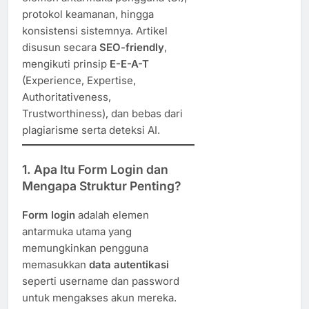
protokol keamanan, hingga
konsistensi sistemnya. Artikel
disusun secara
SEO-friendly
,
mengikuti prinsip
E-E-A-T
(Experience, Expertise,
Authoritativeness,
Trustworthiness), dan bebas dari
plagiarisme serta deteksi AI.
1. Apa Itu Form Login dan
Mengapa Struktur Penting?
Form login
adalah elemen
antarmuka utama yang
memungkinkan pengguna
memasukkan
data autentikasi
seperti username dan password
untuk mengakses akun mereka.