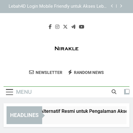
Skip
Daftar Edwinslot dengan Proses Cepat dan
to
Sederhana untuk Pengguna Baru
content
Daftar Lebah4D dengan Proses Cepat dan
Sederhana untuk Pengguna Baru
EDWINSLOT Link Alternatif Resmi untuk
Pengalaman Akses yang Lebih Nyaman
Lebah4D Login Mobile Friendly untuk Akses Lebih
Fleksibel dan Nyaman di Perangkat Harian
Daftar Edwinslot dengan Proses Cepat dan
Sederhana untuk Pengguna Baru
Nirakle
Dapatkan Produk Kecantikan Dan
Daftar Lebah4D dengan Proses Cepat dan
NEWSLETTER
RANDOM NEWS
Sederhana untuk Pengguna Baru
Perawatan Kulit Berkualitas Dari Nirakle.
MENU
WINSLOT Link Alternatif Resmi untuk Pengalaman Akses yan
HEADLINES
onth Ago