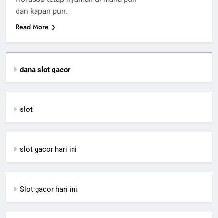
dan kapan pun.
Read More
dana slot gacor
slot
slot gacor hari ini
Slot gacor hari ini