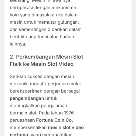
sekarang. Mesin ini awalnya
beroperasi dengan mekanisme
koin yang dimasukkan ke dalam
mesin untuk memutar gulungan,
dan kemenangan diberikan dalam
bentuk uang tunai atau hadiah
lainnya.
2.
Perkembangan Mesin Slot
Fisik ke Mesin Slot Video
Setelah sukses dengan mesin
mekanik, industri perjudian mulai
bereksperimen dengan berbagai
pengembangan
untuk
meningkatkan pengalaman
bermain slot. Pada tahun 1976,
perusahaan
Fortune Coin Co.
memperkenalkan
mesin slot video
pertama
, yang menggantikan