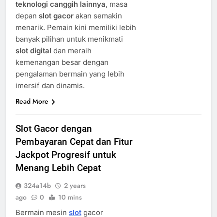
teknologi canggih lainnya
, masa
depan
slot gacor
akan semakin
menarik. Pemain kini memiliki lebih
banyak pilihan untuk menikmati
slot digital
dan meraih
kemenangan besar dengan
pengalaman bermain yang lebih
imersif dan dinamis.
Read More
Slot Gacor dengan
Pembayaran Cepat dan Fitur
Jackpot Progresif untuk
Menang Lebih Cepat
324a14b
2 years
ago
0
10 mins
Bermain mesin
slot
gacor