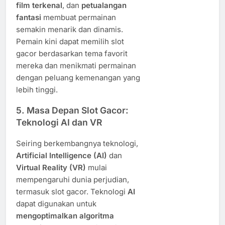
film terkenal
, dan
petualangan
fantasi
membuat permainan
semakin menarik dan dinamis.
Pemain kini dapat memilih slot
gacor berdasarkan tema favorit
mereka dan menikmati permainan
dengan peluang kemenangan yang
lebih tinggi.
5.
Masa Depan Slot Gacor:
Teknologi AI dan VR
Seiring berkembangnya teknologi,
Artificial Intelligence (AI)
dan
Virtual Reality (VR)
mulai
mempengaruhi dunia perjudian,
termasuk slot gacor. Teknologi
AI
dapat digunakan untuk
mengoptimalkan algoritma