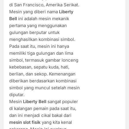
di San Francisco, Amerika Serikat.
Mesin yang diberi nama
Liberty
Bell
ini adalah mesin mekanik
pertama yang menggunakan
gulungan berputar untuk
menghasilkan kombinasi simbol.
Pada saat itu, mesin ini hanya
memiliki tiga gulungan dan lima
simbol, termasuk gambar lonceng
kebebasan, sepatu kuda, hati,
berlian, dan sekop. Kemenangan
diberikan berdasarkan kombinasi
simbol yang muncul setelah mesin
diputar.
Mesin
Liberty Bell
sangat populer
di kalangan pemain pada saat itu,
dan ini menjadi cikal bakal dari
mesin slot fisik
yang kita kenal