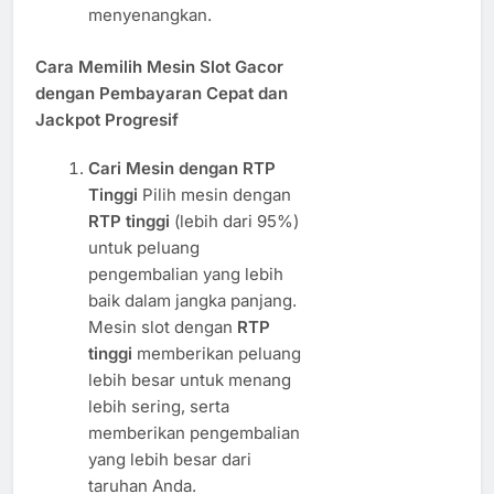
menyenangkan.
Cara Memilih Mesin Slot Gacor
dengan Pembayaran Cepat dan
Jackpot Progresif
Cari Mesin dengan RTP
Tinggi
Pilih mesin dengan
RTP tinggi
(lebih dari 95%)
untuk peluang
pengembalian yang lebih
baik dalam jangka panjang.
Mesin slot dengan
RTP
tinggi
memberikan peluang
lebih besar untuk menang
lebih sering, serta
memberikan pengembalian
yang lebih besar dari
taruhan Anda.