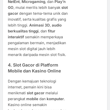
NetEnt
,
Microgaming
, dan
Play’n
GO
, mulai merilis lebih banyak
slot
gacor
dengan tema-tema unik dan
inovatif, serta kualitas grafis yang
lebih tinggi.
Animasi 3D
,
audio
berkualitas tinggi
, dan
fitur
interaktif
semakin memperkaya
pengalaman bermain, menjadikan
mesin slot digital jauh lebih
menarik daripada mesin slot fisik.
4.
Slot Gacor di Platform
Mobile dan Kasino Online
Dengan kemajuan teknologi
internet, pemain kini bisa
menikmati
slot gacor
melalui
perangkat
mobile
dan
komputer
.
Kasino online semakin