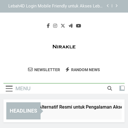
Skip
Daftar Edwinslot dengan Proses Cepat dan
to
Sederhana untuk Pengguna Baru
content
Daftar Lebah4D dengan Proses Cepat dan
Sederhana untuk Pengguna Baru
EDWINSLOT Link Alternatif Resmi untuk
Pengalaman Akses yang Lebih Nyaman
Lebah4D Login Mobile Friendly untuk Akses Lebih
Fleksibel dan Nyaman di Perangkat Harian
Daftar Edwinslot dengan Proses Cepat dan
Sederhana untuk Pengguna Baru
Nirakle
Dapatkan Produk Kecantikan Dan
Daftar Lebah4D dengan Proses Cepat dan
NEWSLETTER
RANDOM NEWS
Sederhana untuk Pengguna Baru
Perawatan Kulit Berkualitas Dari Nirakle.
MENU
WINSLOT Link Alternatif Resmi untuk Pengalaman Akses yan
HEADLINES
onth Ago