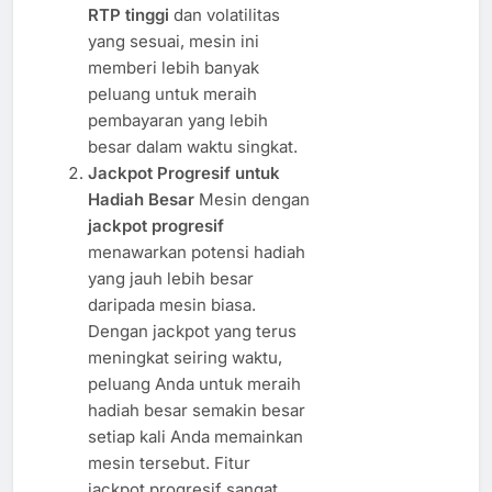
RTP tinggi
dan volatilitas
yang sesuai, mesin ini
memberi lebih banyak
peluang untuk meraih
pembayaran yang lebih
besar dalam waktu singkat.
Jackpot Progresif untuk
Hadiah Besar
Mesin dengan
jackpot progresif
menawarkan potensi hadiah
yang jauh lebih besar
daripada mesin biasa.
Dengan jackpot yang terus
meningkat seiring waktu,
peluang Anda untuk meraih
hadiah besar semakin besar
setiap kali Anda memainkan
mesin tersebut. Fitur
jackpot progresif sangat