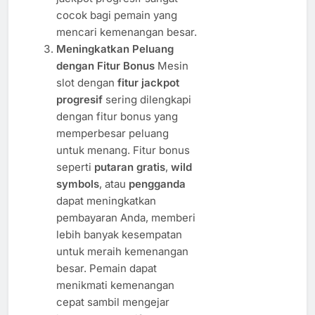
cocok bagi pemain yang
mencari kemenangan besar.
Meningkatkan Peluang
dengan Fitur Bonus
Mesin
slot dengan
fitur jackpot
progresif
sering dilengkapi
dengan fitur bonus yang
memperbesar peluang
untuk menang. Fitur bonus
seperti
putaran gratis
,
wild
symbols
, atau
pengganda
dapat meningkatkan
pembayaran Anda, memberi
lebih banyak kesempatan
untuk meraih kemenangan
besar. Pemain dapat
menikmati kemenangan
cepat sambil mengejar