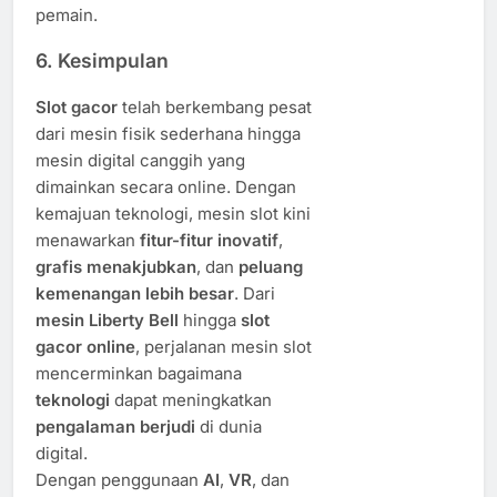
pemain.
6.
Kesimpulan
Slot gacor
telah berkembang pesat
dari mesin fisik sederhana hingga
mesin digital canggih yang
dimainkan secara online. Dengan
kemajuan teknologi, mesin slot kini
menawarkan
fitur-fitur inovatif
,
grafis menakjubkan
, dan
peluang
kemenangan lebih besar
. Dari
mesin Liberty Bell
hingga
slot
gacor online
, perjalanan mesin slot
mencerminkan bagaimana
teknologi
dapat meningkatkan
pengalaman berjudi
di dunia
digital.
Dengan penggunaan
AI
,
VR
, dan