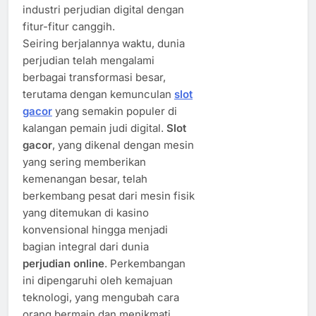
industri perjudian digital dengan
fitur-fitur canggih.
Seiring berjalannya waktu, dunia
perjudian telah mengalami
berbagai transformasi besar,
terutama dengan kemunculan
slot
gacor
yang semakin populer di
kalangan pemain judi digital.
Slot
gacor
, yang dikenal dengan mesin
yang sering memberikan
kemenangan besar, telah
berkembang pesat dari mesin fisik
yang ditemukan di kasino
konvensional hingga menjadi
bagian integral dari dunia
perjudian online
. Perkembangan
ini dipengaruhi oleh kemajuan
teknologi, yang mengubah cara
orang bermain dan menikmati