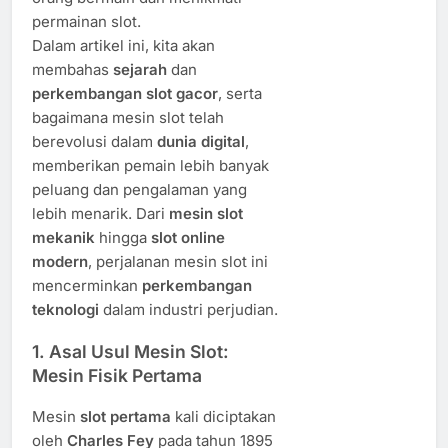
permainan slot.
Dalam artikel ini, kita akan
membahas
sejarah
dan
perkembangan
slot gacor
, serta
bagaimana mesin slot telah
berevolusi dalam
dunia digital
,
memberikan pemain lebih banyak
peluang dan pengalaman yang
lebih menarik. Dari
mesin slot
mekanik
hingga
slot online
modern
, perjalanan mesin slot ini
mencerminkan
perkembangan
teknologi
dalam industri perjudian.
1.
Asal Usul Mesin Slot:
Mesin Fisik Pertama
Mesin
slot pertama
kali diciptakan
oleh
Charles Fey
pada tahun 1895