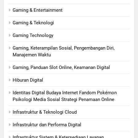
Gaming & Entertainment
Gaming & Teknologi
Gaming Technology
Gaming, Keterampilan Sosial, Pengembangan Diri,
Manajemen Waktu
Gaming, Panduan Slot Online, Keamanan Digital
Hiburan Digital
Identitas Digital Budaya Internet Fandom Pokémon
Psikologi Media Sosial Strategi Penamaan Online
Infrastruktur & Teknologi Cloud
Infrastruktur dan Performa Digital
Infrastruktur Sistem & Ketersediaan Layanan