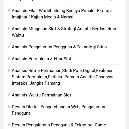
Analisis Fiksi Worldbuilding Budaya Populer Ekologi
Imajinatif Kajian Media & Narasi
Analisis Mingguan Slot & Strategi Adaptif Berdasarkan
Waktu
Analisis Pengalaman Pengguna & Teknologi Situs
Analisis Permainan & Fitur Slot
Analisis Ritme Permainan,Studi Pola Digital,Evaluasi
Sistem Permainan,Perilaku Pemain Analitis,Observasi
Interaksi Jangka Panjang
Analisis Waktu Permainan Slot
Desain Digital, Pengembangan Web, Pengalaman
Pengguna
Desain Pengalaman Pengguna & Teknologi Game