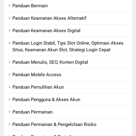
Panduan Bermain
Panduan Keamanan Akses Alternatif
Panduan Keamanan Akses Digital
Panduan Login Stabil, Tips Slot Online, Optimasi Akses
Situs, Keamanan Akun Slot, Strategi Login Cepat
Panduan Menulis, SEO, Konten Digital
Panduan Mobile Access
Panduan Pemulihan Akun
Panduan Pengguna & Akses Akun
Panduan Permainan
Panduan Permainan & Pengelolaan Risiko