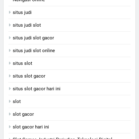
situs judi
situs judi slot
situs judi slot gacor
situs judi slot online
situs slot
situs slot gacor
situs slot gacor hari ini
slot
slot gacor
slot gacor hari ini