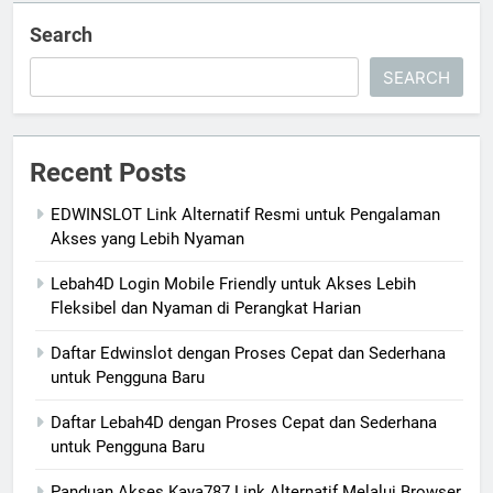
Search
SEARCH
Recent Posts
EDWINSLOT Link Alternatif Resmi untuk Pengalaman
Akses yang Lebih Nyaman
Lebah4D Login Mobile Friendly untuk Akses Lebih
Fleksibel dan Nyaman di Perangkat Harian
Daftar Edwinslot dengan Proses Cepat dan Sederhana
untuk Pengguna Baru
Daftar Lebah4D dengan Proses Cepat dan Sederhana
untuk Pengguna Baru
Panduan Akses Kaya787 Link Alternatif Melalui Browser