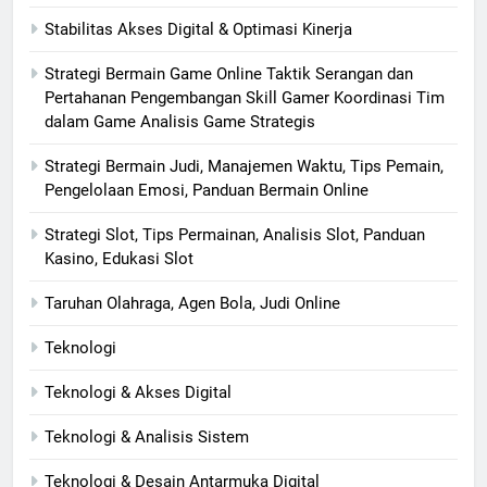
Stabilitas Akses Digital & Optimasi Kinerja
Strategi Bermain Game Online Taktik Serangan dan
Pertahanan Pengembangan Skill Gamer Koordinasi Tim
dalam Game Analisis Game Strategis
Strategi Bermain Judi, Manajemen Waktu, Tips Pemain,
Pengelolaan Emosi, Panduan Bermain Online
Strategi Slot, Tips Permainan, Analisis Slot, Panduan
Kasino, Edukasi Slot
Taruhan Olahraga, Agen Bola, Judi Online
Teknologi
Teknologi & Akses Digital
Teknologi & Analisis Sistem
Teknologi & Desain Antarmuka Digital