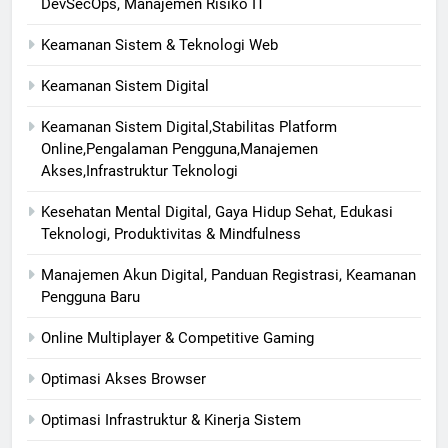
DevSecOps, Manajemen Risiko IT
Keamanan Sistem & Teknologi Web
Keamanan Sistem Digital
Keamanan Sistem Digital,Stabilitas Platform
Online,Pengalaman Pengguna,Manajemen
Akses,Infrastruktur Teknologi
Kesehatan Mental Digital, Gaya Hidup Sehat, Edukasi
Teknologi, Produktivitas & Mindfulness
Manajemen Akun Digital, Panduan Registrasi, Keamanan
Pengguna Baru
Online Multiplayer & Competitive Gaming
Optimasi Akses Browser
Optimasi Infrastruktur & Kinerja Sistem