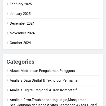
February 2025
January 2025
December 2024
November 2024
October 2024
Categories
Akses Mobile dan Pengalaman Pengguna
Analisis Data Digital & Teknologi Permainan
Analisis Digital Regional & Tren Kompetitif
Analisis Error,Troubleshooting Login,Manajemen
Sesi,Jaringan dan Konektivitas,Keamanan Akses Digital