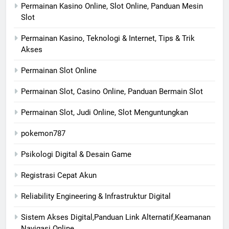
Permainan Kasino Online, Slot Online, Panduan Mesin
Slot
Permainan Kasino, Teknologi & Internet, Tips & Trik
Akses
Permainan Slot Online
Permainan Slot, Casino Online, Panduan Bermain Slot
Permainan Slot, Judi Online, Slot Menguntungkan
pokemon787
Psikologi Digital & Desain Game
Registrasi Cepat Akun
Reliability Engineering & Infrastruktur Digital
Sistem Akses Digital,Panduan Link Alternatif,Keamanan
Navigasi Online