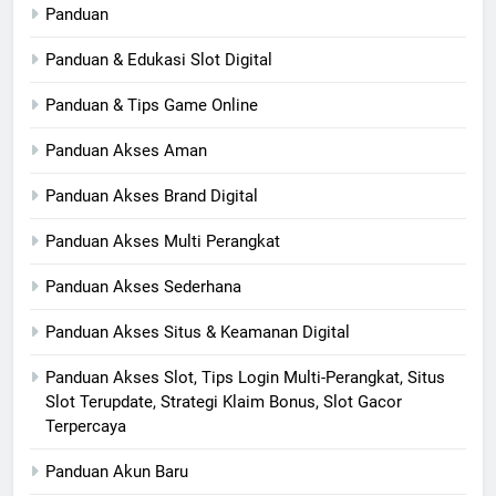
Panduan
Panduan & Edukasi Slot Digital
Panduan & Tips Game Online
Panduan Akses Aman
Panduan Akses Brand Digital
Panduan Akses Multi Perangkat
Panduan Akses Sederhana
Panduan Akses Situs & Keamanan Digital
Panduan Akses Slot, Tips Login Multi-Perangkat, Situs
Slot Terupdate, Strategi Klaim Bonus, Slot Gacor
Terpercaya
Panduan Akun Baru