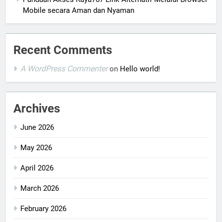
Mobile secara Aman dan Nyaman
Recent Comments
A WordPress Commenter
on
Hello world!
Archives
June 2026
May 2026
April 2026
March 2026
February 2026