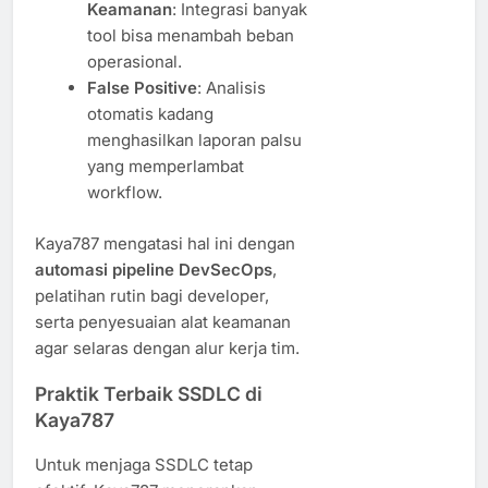
Keamanan
: Integrasi banyak
tool bisa menambah beban
operasional.
False Positive
: Analisis
otomatis kadang
menghasilkan laporan palsu
yang memperlambat
workflow.
Kaya787 mengatasi hal ini dengan
automasi pipeline DevSecOps
,
pelatihan rutin bagi developer,
serta penyesuaian alat keamanan
agar selaras dengan alur kerja tim.
Praktik Terbaik SSDLC di
Kaya787
Untuk menjaga SSDLC tetap