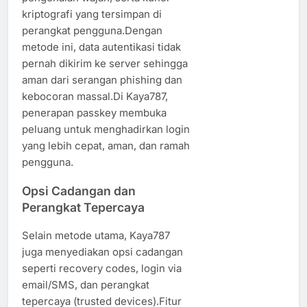
kriptografi yang tersimpan di
perangkat pengguna.Dengan
metode ini, data autentikasi tidak
pernah dikirim ke server sehingga
aman dari serangan phishing dan
kebocoran massal.Di Kaya787,
penerapan passkey membuka
peluang untuk menghadirkan login
yang lebih cepat, aman, dan ramah
pengguna.
Opsi Cadangan dan
Perangkat Tepercaya
Selain metode utama, Kaya787
juga menyediakan opsi cadangan
seperti recovery codes, login via
email/SMS, dan perangkat
tepercaya (trusted devices).Fitur