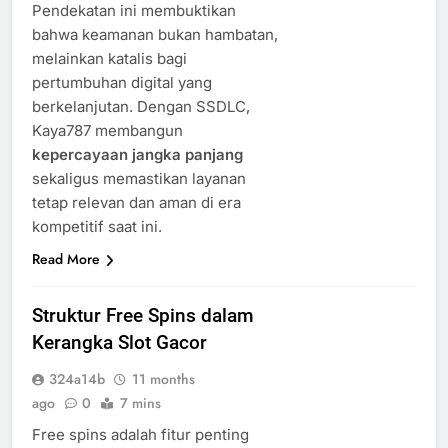
Pendekatan ini membuktikan
bahwa keamanan bukan hambatan,
melainkan katalis bagi
pertumbuhan digital yang
berkelanjutan. Dengan SSDLC,
Kaya787 membangun
kepercayaan jangka panjang
sekaligus memastikan layanan
tetap relevan dan aman di era
kompetitif saat ini.
Read More
Struktur Free Spins dalam
Kerangka Slot Gacor
324a14b
11 months
ago
0
7 mins
Free spins adalah fitur penting