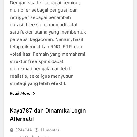
Dengan scatter sebagai pemicu,
multiplier sebagai penguat, dan
retrigger sebagai penambah
durasi, free spins menjadi salah
satu faktor utama yang membentuk
persepsi kegacoran. Namun, hasil
tetap dikendalikan RNG, RTP, dan
volatilitas. Pemain yang memahami
struktur free spins dapat
menikmati pengalaman lebih
realistis, sekaligus menyusun
strategi yang lebih efektif.
Read More
Kaya787 dan Dinamika Login
Alternatif
324a14b
11 months