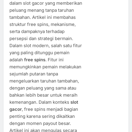
dalam slot gacor yang memberikan
peluang menang tanpa taruhan
tambahan. Artikel ini membahas
struktur free spins, mekanisme,
serta dampaknya terhadap
persepsi dan strategi bermain.
Dalam slot modern, salah satu fitur
yang paling ditunggu pemain
adalah
free spins
. Fitur ini
memungkinkan pemain melakukan
sejumlah putaran tanpa
mengeluarkan taruhan tambahan,
dengan peluang yang sama atau
bahkan lebih besar untuk meraih
kemenangan. Dalam konteks
slot
gacor
, free spins menjadi bagian
penting karena sering dikaitkan
dengan momen payout besar.
Artikel ini akan mengulas secara