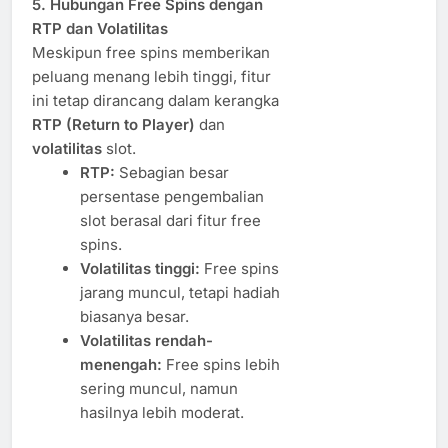
5. Hubungan Free Spins dengan
RTP dan Volatilitas
Meskipun free spins memberikan
peluang menang lebih tinggi, fitur
ini tetap dirancang dalam kerangka
RTP (Return to Player)
dan
volatilitas
slot.
RTP:
Sebagian besar
persentase pengembalian
slot berasal dari fitur free
spins.
Volatilitas tinggi:
Free spins
jarang muncul, tetapi hadiah
biasanya besar.
Volatilitas rendah-
menengah:
Free spins lebih
sering muncul, namun
hasilnya lebih moderat.