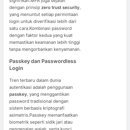
signifikan.MFA juga sejalan
dengan prinsip
zero trust security
,
yang menuntut setiap permintaan
login untuk diverifikasi lebih dari
satu cara.Kombinasi password
dengan faktor kedua yang kuat
memastikan keamanan lebih tinggi
tanpa mengorbankan kenyamanan.
Passkey dan Passwordless
Login
Tren terbaru dalam dunia
autentikasi adalah penggunaan
passkey
, yang menggantikan
password tradisional dengan
sistem berbasis kriptografi
asimetris.Passkey memanfaatkan
biometrik seperti sidik jari atau
pengenalan wajah, serta kunci