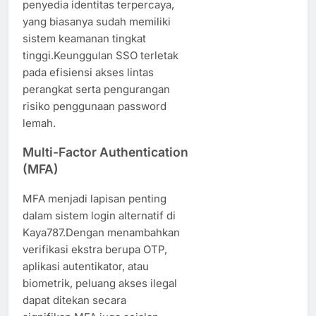
penyedia identitas terpercaya,
yang biasanya sudah memiliki
sistem keamanan tingkat
tinggi.Keunggulan SSO terletak
pada efisiensi akses lintas
perangkat serta pengurangan
risiko penggunaan password
lemah.
Multi-Factor Authentication
(MFA)
MFA menjadi lapisan penting
dalam sistem login alternatif di
Kaya787.Dengan menambahkan
verifikasi ekstra berupa OTP,
aplikasi autentikator, atau
biometrik, peluang akses ilegal
dapat ditekan secara