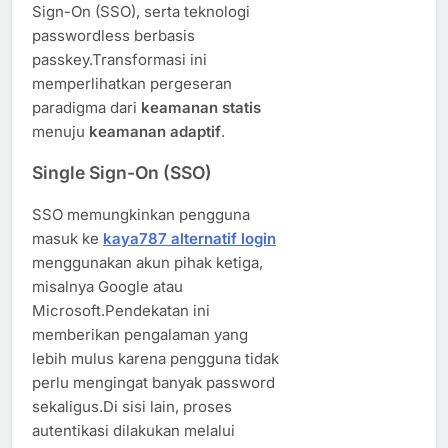
Sign-On (SSO), serta teknologi
passwordless berbasis
passkey.Transformasi ini
memperlihatkan pergeseran
paradigma dari
keamanan statis
menuju
keamanan adaptif
.
Single Sign-On (SSO)
SSO memungkinkan pengguna
masuk ke
kaya787 alternatif login
menggunakan akun pihak ketiga,
misalnya Google atau
Microsoft.Pendekatan ini
memberikan pengalaman yang
lebih mulus karena pengguna tidak
perlu mengingat banyak password
sekaligus.Di sisi lain, proses
autentikasi dilakukan melalui