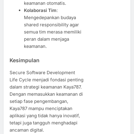
keamanan otomatis.
Kolaborasi Tim
:
Mengedepankan budaya
shared responsibility agar
semua tim merasa memiliki
peran dalam menjaga
keamanan.
Kesimpulan
Secure Software Development
Life Cycle menjadi fondasi penting
dalam strategi keamanan Kaya787.
Dengan memasukkan keamanan di
setiap fase pengembangan,
Kaya787 mampu menciptakan
aplikasi yang tidak hanya inovatif,
tetapi juga tangguh menghadapi
ancaman digital.