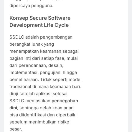
dipercaya pengguna.
Konsep Secure Software
Development Life Cycle
SSDLC adalah pengembangan
perangkat lunak yang
menempatkan keamanan sebagai
bagian inti dari setiap fase, mulai
dari perencanaan, desain,
implementasi, pengujian, hingga
pemeliharaan. Tidak seperti model
tradisional di mana keamanan baru
diuji setelah aplikasi selesai,
SSDLC memastikan
pencegahan
dini
, sehingga celah keamanan
bisa diidentifikasi dan diperbaiki
sebelum menimbulkan risiko
besar.