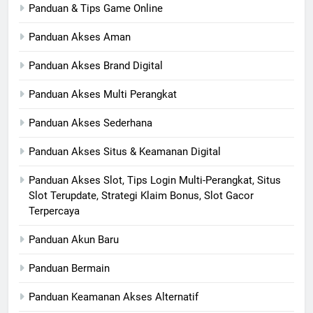
Panduan & Tips Game Online
Panduan Akses Aman
Panduan Akses Brand Digital
Panduan Akses Multi Perangkat
Panduan Akses Sederhana
Panduan Akses Situs & Keamanan Digital
Panduan Akses Slot, Tips Login Multi-Perangkat, Situs
Slot Terupdate, Strategi Klaim Bonus, Slot Gacor
Terpercaya
Panduan Akun Baru
Panduan Bermain
Panduan Keamanan Akses Alternatif