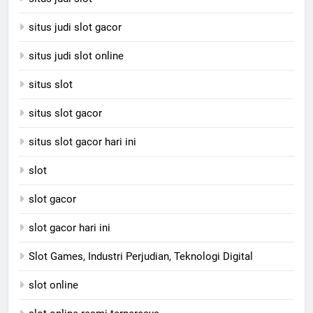
situs judi slot gacor
situs judi slot online
situs slot
situs slot gacor
situs slot gacor hari ini
slot
slot gacor
slot gacor hari ini
Slot Games, Industri Perjudian, Teknologi Digital
slot online