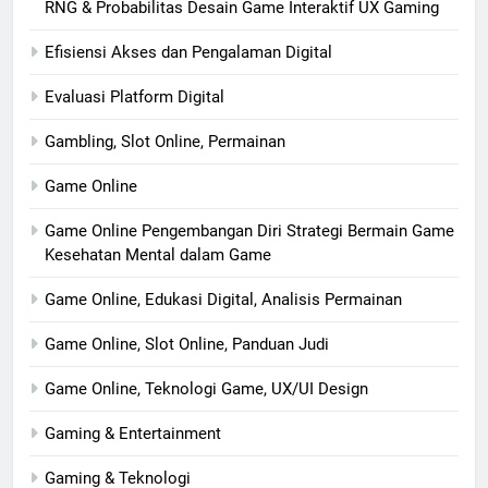
RNG & Probabilitas Desain Game Interaktif UX Gaming
Efisiensi Akses dan Pengalaman Digital
Evaluasi Platform Digital
Gambling, Slot Online, Permainan
Game Online
Game Online Pengembangan Diri Strategi Bermain Game
Kesehatan Mental dalam Game
Game Online, Edukasi Digital, Analisis Permainan
Game Online, Slot Online, Panduan Judi
Game Online, Teknologi Game, UX/UI Design
Gaming & Entertainment
Gaming & Teknologi