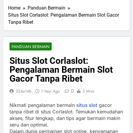
Home
Panduan Bermain
Situs Slot Corlaslot: Pengalaman Bermain Slot Gacor
Tanpa Ribet
PANDUAN BERMAIN
Situs Slot Corlaslot:
Pengalaman Bermain Slot
Gacor Tanpa Ribet
0
324a14b
1 Year Ago
5 Mins
Nikmati pengalaman bermain
situs slot
gacor
tanpa ribet di situs Corlaslot. Temukan kemudahan
akses, fitur lengkap, dan tips agar bermain makin
seru dan optimal.
Dalam dunia permainan slot online, kenyamanan