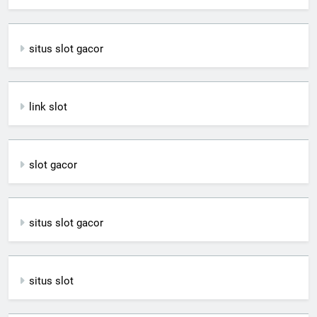
situs slot gacor
link slot
slot gacor
situs slot gacor
situs slot