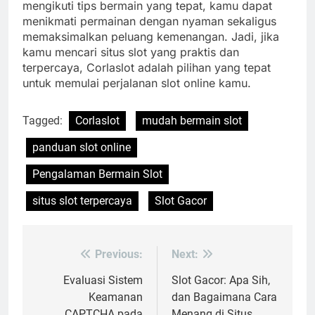
mengikuti tips bermain yang tepat, kamu dapat
menikmati permainan dengan nyaman sekaligus
memaksimalkan peluang kemenangan. Jadi, jika
kamu mencari situs slot yang praktis dan
terpercaya, Corlaslot adalah pilihan yang tepat
untuk memulai perjalanan slot online kamu.
Tagged:
Corlaslot
mudah bermain slot
panduan slot online
Pengalaman Bermain Slot
situs slot terpercaya
Slot Gacor
Previous:
Next:
Post
navigation
Evaluasi Sistem
Slot Gacor: Apa Sih,
Keamanan
dan Bagaimana Cara
CAPTCHA pada
Menang di Situs