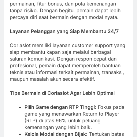
permainan, fitur bonus, dan pola kemenangan
tanpa risiko. Dengan begitu, pemain dapat lebih
percaya diri saat bermain dengan modal nyata.
Layanan Pelanggan yang Siap Membantu 24/7
Corlaslot memiliki layanan customer support yang
siap membantu kapan saja melalui berbagai
saluran komunikasi. Dengan respon cepat dan
profesional, pemain dapat memperoleh bantuan
teknis atau informasi terkait permainan, transaksi,
maupun masalah akun secara efektif.
Tips Bermain di Corlaslot Agar Lebih Optimal
Pilih Game dengan RTP Tinggi:
Fokus pada
game yang menawarkan Return to Player
(RTP) di atas 96% untuk peluang
kemenangan yang lebih baik.
Kelola Modal dengan Bijak:
Tentukan batas