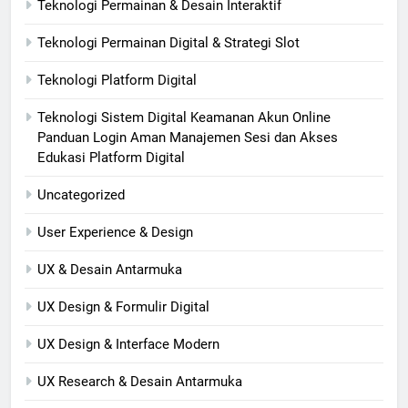
Teknologi Permainan & Desain Interaktif
Teknologi Permainan Digital & Strategi Slot
Teknologi Platform Digital
Teknologi Sistem Digital Keamanan Akun Online
Panduan Login Aman Manajemen Sesi dan Akses
Edukasi Platform Digital
Uncategorized
User Experience & Design
UX & Desain Antarmuka
UX Design & Formulir Digital
UX Design & Interface Modern
UX Research & Desain Antarmuka