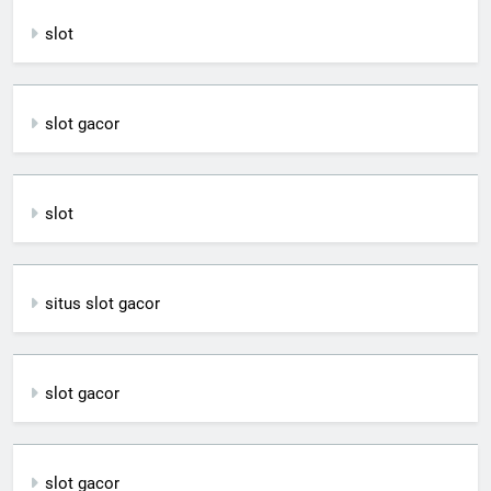
slot
slot gacor
slot
situs slot gacor
slot gacor
slot gacor