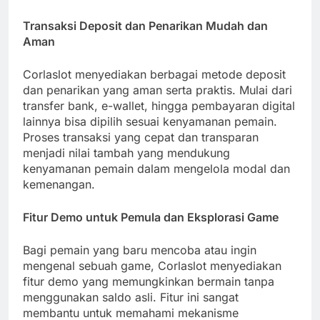
Transaksi Deposit dan Penarikan Mudah dan
Aman
Corlaslot menyediakan berbagai metode deposit
dan penarikan yang aman serta praktis. Mulai dari
transfer bank, e-wallet, hingga pembayaran digital
lainnya bisa dipilih sesuai kenyamanan pemain.
Proses transaksi yang cepat dan transparan
menjadi nilai tambah yang mendukung
kenyamanan pemain dalam mengelola modal dan
kemenangan.
Fitur Demo untuk Pemula dan Eksplorasi Game
Bagi pemain yang baru mencoba atau ingin
mengenal sebuah game, Corlaslot menyediakan
fitur demo yang memungkinkan bermain tanpa
menggunakan saldo asli. Fitur ini sangat
membantu untuk memahami mekanisme