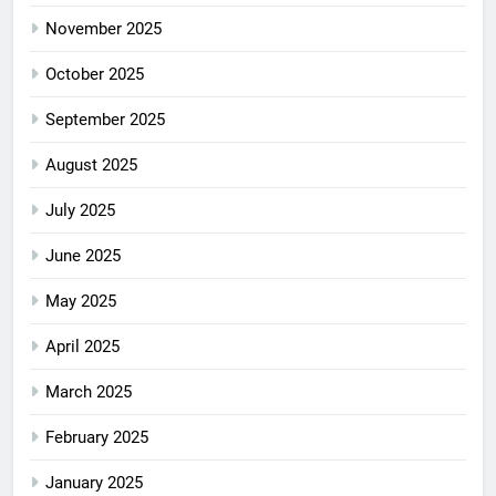
November 2025
October 2025
September 2025
August 2025
July 2025
June 2025
May 2025
April 2025
March 2025
February 2025
January 2025