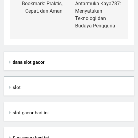
Bookmark: Praktis,
Antarmuka Kaya787:
Cepat, dan Aman
Menyatukan
Teknologi dan
Budaya Pengguna
dana slot gacor
slot
slot gacor hari ini