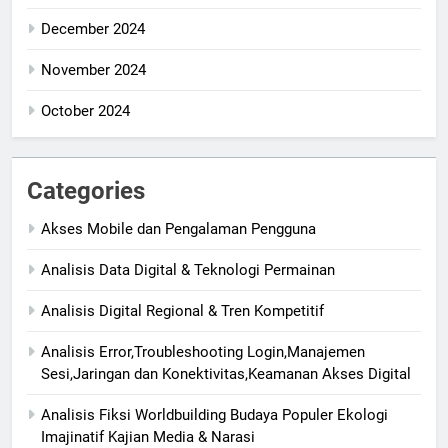
December 2024
November 2024
October 2024
Categories
Akses Mobile dan Pengalaman Pengguna
Analisis Data Digital & Teknologi Permainan
Analisis Digital Regional & Tren Kompetitif
Analisis Error,Troubleshooting Login,Manajemen
Sesi,Jaringan dan Konektivitas,Keamanan Akses Digital
Analisis Fiksi Worldbuilding Budaya Populer Ekologi
Imajinatif Kajian Media & Narasi