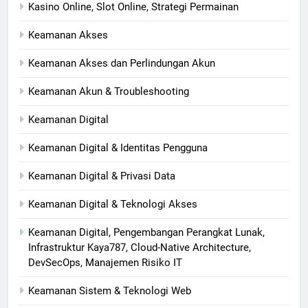
Kasino Online, Slot Online, Strategi Permainan
Keamanan Akses
Keamanan Akses dan Perlindungan Akun
Keamanan Akun & Troubleshooting
Keamanan Digital
Keamanan Digital & Identitas Pengguna
Keamanan Digital & Privasi Data
Keamanan Digital & Teknologi Akses
Keamanan Digital, Pengembangan Perangkat Lunak,
Infrastruktur Kaya787, Cloud-Native Architecture,
DevSecOps, Manajemen Risiko IT
Keamanan Sistem & Teknologi Web