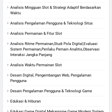
Analisis Mingguan Slot & Strategi Adaptif Berdasarkan
Waktu
Analisis Pengalaman Pengguna & Teknologi Situs
Analisis Permainan & Fitur Slot
Analisis Ritme Permainan,Studi Pola Digital,Evaluasi
Sistem Permainan,Perilaku Pemain Analitis,Observasi
Interaksi Jangka Panjang
Analisis Waktu Permainan Slot
Desain Digital, Pengembangan Web, Pengalaman
Pengguna
Desain Pengalaman Pengguna & Teknologi Game
Edukasi & Hiburan
Edukasi Game Digital Mekanisme Game Modern Sistem