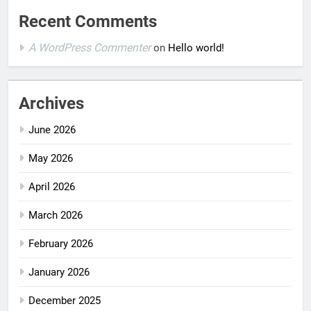
Recent Comments
A WordPress Commenter
on
Hello world!
Archives
June 2026
May 2026
April 2026
March 2026
February 2026
January 2026
December 2025