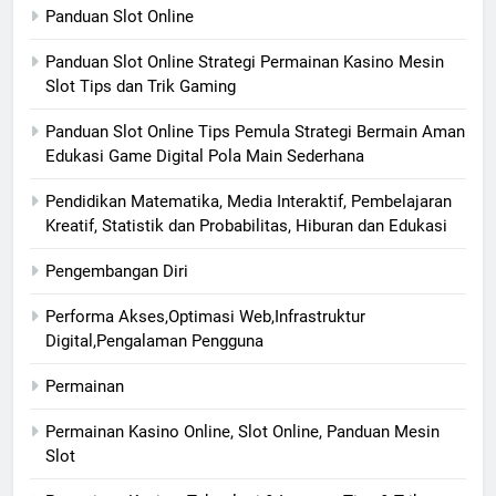
Panduan Slot Online
Panduan Slot Online Strategi Permainan Kasino Mesin
Slot Tips dan Trik Gaming
Panduan Slot Online Tips Pemula Strategi Bermain Aman
Edukasi Game Digital Pola Main Sederhana
Pendidikan Matematika, Media Interaktif, Pembelajaran
Kreatif, Statistik dan Probabilitas, Hiburan dan Edukasi
Pengembangan Diri
Performa Akses,Optimasi Web,Infrastruktur
Digital,Pengalaman Pengguna
Permainan
Permainan Kasino Online, Slot Online, Panduan Mesin
Slot