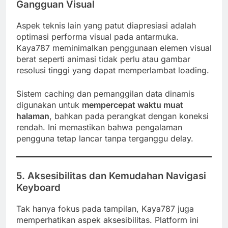
Gangguan Visual
Aspek teknis lain yang patut diapresiasi adalah
optimasi performa visual pada antarmuka.
Kaya787 meminimalkan penggunaan elemen visual
berat seperti animasi tidak perlu atau gambar
resolusi tinggi yang dapat memperlambat loading.
Sistem caching dan pemanggilan data dinamis
digunakan untuk
mempercepat waktu muat
halaman
, bahkan pada perangkat dengan koneksi
rendah. Ini memastikan bahwa pengalaman
pengguna tetap lancar tanpa terganggu delay.
5.
Aksesibilitas dan Kemudahan Navigasi
Keyboard
Tak hanya fokus pada tampilan, Kaya787 juga
memperhatikan aspek aksesibilitas. Platform ini