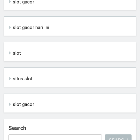
slot gacor
slot gacor hari ini
slot
situs slot
slot gacor
Search