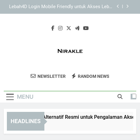
Skip
Daftar Edwinslot dengan Proses Cepat dan
to
Sederhana untuk Pengguna Baru
content
Daftar Lebah4D dengan Proses Cepat dan
Sederhana untuk Pengguna Baru
EDWINSLOT Link Alternatif Resmi untuk
Pengalaman Akses yang Lebih Nyaman
Lebah4D Login Mobile Friendly untuk Akses Lebih
Fleksibel dan Nyaman di Perangkat Harian
Daftar Edwinslot dengan Proses Cepat dan
Sederhana untuk Pengguna Baru
Nirakle
Dapatkan Produk Kecantikan Dan
Daftar Lebah4D dengan Proses Cepat dan
NEWSLETTER
RANDOM NEWS
Sederhana untuk Pengguna Baru
Perawatan Kulit Berkualitas Dari Nirakle.
MENU
WINSLOT Link Alternatif Resmi untuk Pengalaman Akses yan
HEADLINES
onth Ago