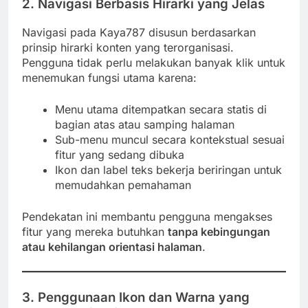
2.
Navigasi Berbasis Hirarki yang Jelas
Navigasi pada Kaya787 disusun berdasarkan
prinsip hirarki konten yang terorganisasi.
Pengguna tidak perlu melakukan banyak klik untuk
menemukan fungsi utama karena:
Menu utama ditempatkan secara statis di
bagian atas atau samping halaman
Sub-menu muncul secara kontekstual sesuai
fitur yang sedang dibuka
Ikon dan label teks bekerja beriringan untuk
memudahkan pemahaman
Pendekatan ini membantu pengguna mengakses
fitur yang mereka butuhkan
tanpa kebingungan
atau kehilangan orientasi halaman
.
3.
Penggunaan Ikon dan Warna yang