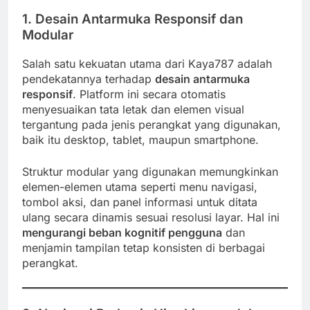
1.
Desain Antarmuka Responsif dan
Modular
Salah satu kekuatan utama dari Kaya787 adalah
pendekatannya terhadap
desain antarmuka
responsif
. Platform ini secara otomatis
menyesuaikan tata letak dan elemen visual
tergantung pada jenis perangkat yang digunakan,
baik itu desktop, tablet, maupun smartphone.
Struktur modular yang digunakan memungkinkan
elemen-elemen utama seperti menu navigasi,
tombol aksi, dan panel informasi untuk ditata
ulang secara dinamis sesuai resolusi layar. Hal ini
mengurangi beban kognitif pengguna
dan
menjamin tampilan tetap konsisten di berbagai
perangkat.