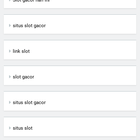
Slot gacor hari ini
situs slot gacor
link slot
slot gacor
situs slot gacor
situs slot