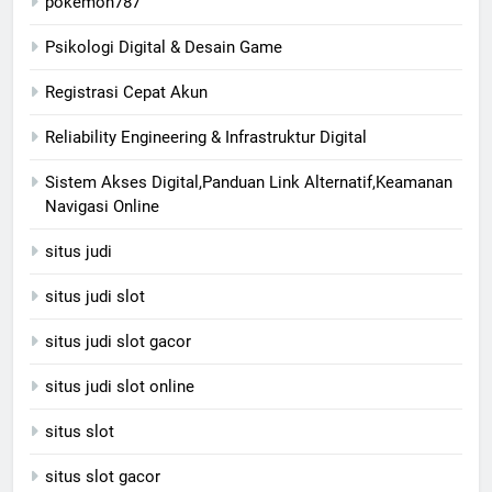
pokemon787
Psikologi Digital & Desain Game
Registrasi Cepat Akun
Reliability Engineering & Infrastruktur Digital
Sistem Akses Digital,Panduan Link Alternatif,Keamanan
Navigasi Online
situs judi
situs judi slot
situs judi slot gacor
situs judi slot online
situs slot
situs slot gacor