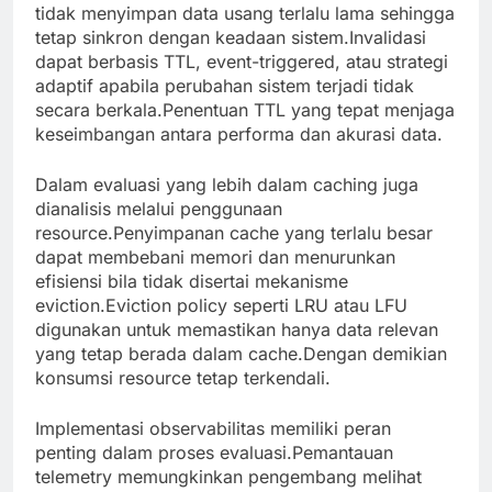
tidak menyimpan data usang terlalu lama sehingga
tetap sinkron dengan keadaan sistem.Invalidasi
dapat berbasis TTL, event-triggered, atau strategi
adaptif apabila perubahan sistem terjadi tidak
secara berkala.Penentuan TTL yang tepat menjaga
keseimbangan antara performa dan akurasi data.
Dalam evaluasi yang lebih dalam caching juga
dianalisis melalui penggunaan
resource.Penyimpanan cache yang terlalu besar
dapat membebani memori dan menurunkan
efisiensi bila tidak disertai mekanisme
eviction.Eviction policy seperti LRU atau LFU
digunakan untuk memastikan hanya data relevan
yang tetap berada dalam cache.Dengan demikian
konsumsi resource tetap terkendali.
Implementasi observabilitas memiliki peran
penting dalam proses evaluasi.Pemantauan
telemetry memungkinkan pengembang melihat