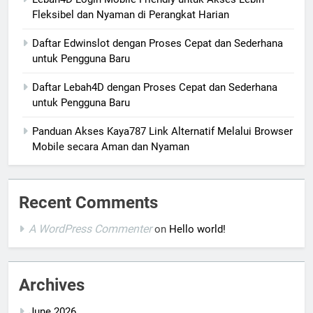
Fleksibel dan Nyaman di Perangkat Harian
Daftar Edwinslot dengan Proses Cepat dan Sederhana
untuk Pengguna Baru
Daftar Lebah4D dengan Proses Cepat dan Sederhana
untuk Pengguna Baru
Panduan Akses Kaya787 Link Alternatif Melalui Browser
Mobile secara Aman dan Nyaman
Recent Comments
A WordPress Commenter
on
Hello world!
Archives
June 2026