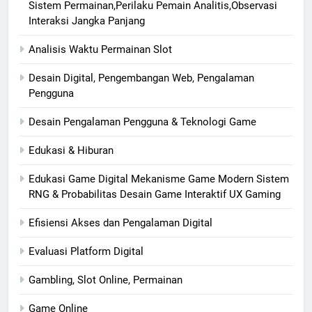
Sistem Permainan,Perilaku Pemain Analitis,Observasi
Interaksi Jangka Panjang
Analisis Waktu Permainan Slot
Desain Digital, Pengembangan Web, Pengalaman
Pengguna
Desain Pengalaman Pengguna & Teknologi Game
Edukasi & Hiburan
Edukasi Game Digital Mekanisme Game Modern Sistem
RNG & Probabilitas Desain Game Interaktif UX Gaming
Efisiensi Akses dan Pengalaman Digital
Evaluasi Platform Digital
Gambling, Slot Online, Permainan
Game Online