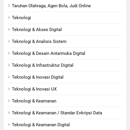
Taruhan Olahraga, Agen Bola, Judi Online
Teknologi
Teknologi & Akses Digital
Teknologi & Analisis Sistem
Teknologi & Desain Antarmuka Digital
Teknologi & Infrastruktur Digital
Teknologi & Inovasi Digital
Teknologi & Inovasi UX
Teknologi & Keamanan
Teknologi & Keamanan / Standar Enkripsi Data
Teknologi & Keamanan Digital