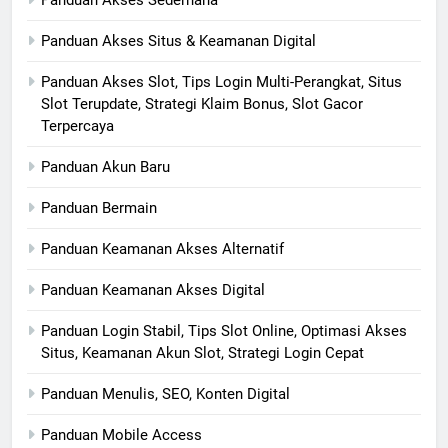
Panduan Akses Sederhana
Panduan Akses Situs & Keamanan Digital
Panduan Akses Slot, Tips Login Multi-Perangkat, Situs
Slot Terupdate, Strategi Klaim Bonus, Slot Gacor
Terpercaya
Panduan Akun Baru
Panduan Bermain
Panduan Keamanan Akses Alternatif
Panduan Keamanan Akses Digital
Panduan Login Stabil, Tips Slot Online, Optimasi Akses
Situs, Keamanan Akun Slot, Strategi Login Cepat
Panduan Menulis, SEO, Konten Digital
Panduan Mobile Access