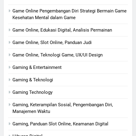
Game Online Pengembangan Diri Strategi Bermain Game
Kesehatan Mental dalam Game
Game Online, Edukasi Digital, Analisis Permainan
Game Online, Slot Online, Panduan Judi
Game Online, Teknologi Game, UX/UI Design
Gaming & Entertainment
Gaming & Teknologi
Gaming Technology
Gaming, Keterampilan Sosial, Pengembangan Diri,
Manajemen Waktu
Gaming, Panduan Slot Online, Keamanan Digital