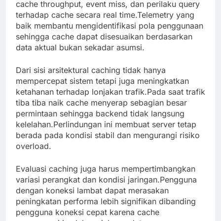
cache throughput, event miss, dan perilaku query
terhadap cache secara real time.Telemetry yang
baik membantu mengidentifikasi pola penggunaan
sehingga cache dapat disesuaikan berdasarkan
data aktual bukan sekadar asumsi.
Dari sisi arsitektural caching tidak hanya
mempercepat sistem tetapi juga meningkatkan
ketahanan terhadap lonjakan trafik.Pada saat trafik
tiba tiba naik cache menyerap sebagian besar
permintaan sehingga backend tidak langsung
kelelahan.Perlindungan ini membuat server tetap
berada pada kondisi stabil dan mengurangi risiko
overload.
Evaluasi caching juga harus mempertimbangkan
variasi perangkat dan kondisi jaringan.Pengguna
dengan koneksi lambat dapat merasakan
peningkatan performa lebih signifikan dibanding
pengguna koneksi cepat karena cache