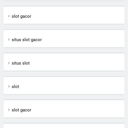
slot gacor
situs slot gacor
situs slot
slot
slot gacor