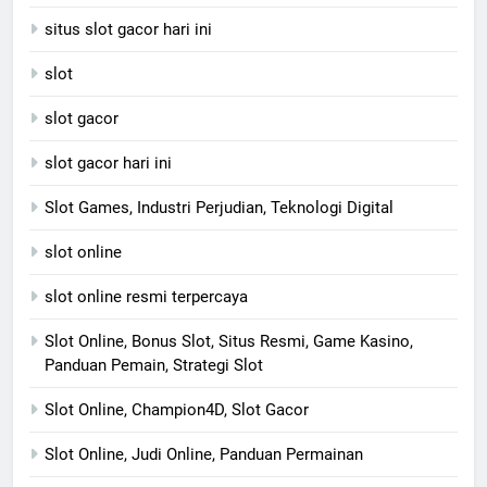
situs slot gacor hari ini
slot
slot gacor
slot gacor hari ini
Slot Games, Industri Perjudian, Teknologi Digital
slot online
slot online resmi terpercaya
Slot Online, Bonus Slot, Situs Resmi, Game Kasino,
Panduan Pemain, Strategi Slot
Slot Online, Champion4D, Slot Gacor
Slot Online, Judi Online, Panduan Permainan