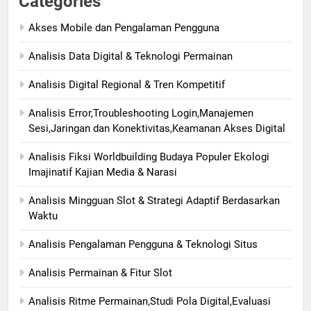
Categories
Akses Mobile dan Pengalaman Pengguna
Analisis Data Digital & Teknologi Permainan
Analisis Digital Regional & Tren Kompetitif
Analisis Error,Troubleshooting Login,Manajemen
Sesi,Jaringan dan Konektivitas,Keamanan Akses Digital
Analisis Fiksi Worldbuilding Budaya Populer Ekologi
Imajinatif Kajian Media & Narasi
Analisis Mingguan Slot & Strategi Adaptif Berdasarkan
Waktu
Analisis Pengalaman Pengguna & Teknologi Situs
Analisis Permainan & Fitur Slot
Analisis Ritme Permainan,Studi Pola Digital,Evaluasi