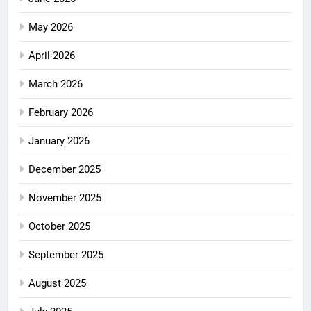
May 2026
April 2026
March 2026
February 2026
January 2026
December 2025
November 2025
October 2025
September 2025
August 2025