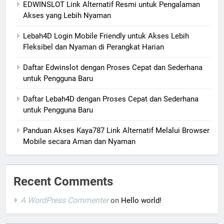
EDWINSLOT Link Alternatif Resmi untuk Pengalaman
Akses yang Lebih Nyaman
Lebah4D Login Mobile Friendly untuk Akses Lebih
Fleksibel dan Nyaman di Perangkat Harian
Daftar Edwinslot dengan Proses Cepat dan Sederhana
untuk Pengguna Baru
Daftar Lebah4D dengan Proses Cepat dan Sederhana
untuk Pengguna Baru
Panduan Akses Kaya787 Link Alternatif Melalui Browser
Mobile secara Aman dan Nyaman
Recent Comments
A WordPress Commenter
on
Hello world!