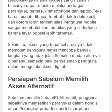
biasanya dapat dibuka melalui berbagai
perangkat, termasuk smartphone dan laptop.Teks
harus mudah dibaca, tombol tidak terlalu kecil,
dan kolom login terlihat jelas.Pengguna mobile
sangat membutuhkan tampilan yang sederhana
karena layar ponsel lebih terbatas.
Selain itu, akses yang tepat seharusnya tidak
membuat pengguna harus mencoba banyak
langkah yang tidak jelas.Semakin mudah alurnya
dipahami, semakin baik pengalaman pengguna
dalam mengelola akses digital.
Persiapan Sebelum Memilih
Akses Alternatif
Sebelum memilih Lebah4D Alternatif, pengguna
sebaiknya memastikan perangkat dalam kondisi
aman.Perangkat pribadi seperti smartphone,