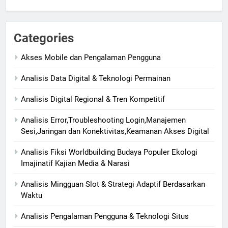
Categories
Akses Mobile dan Pengalaman Pengguna
Analisis Data Digital & Teknologi Permainan
Analisis Digital Regional & Tren Kompetitif
Analisis Error,Troubleshooting Login,Manajemen
Sesi,Jaringan dan Konektivitas,Keamanan Akses Digital
Analisis Fiksi Worldbuilding Budaya Populer Ekologi
Imajinatif Kajian Media & Narasi
Analisis Mingguan Slot & Strategi Adaptif Berdasarkan
Waktu
Analisis Pengalaman Pengguna & Teknologi Situs