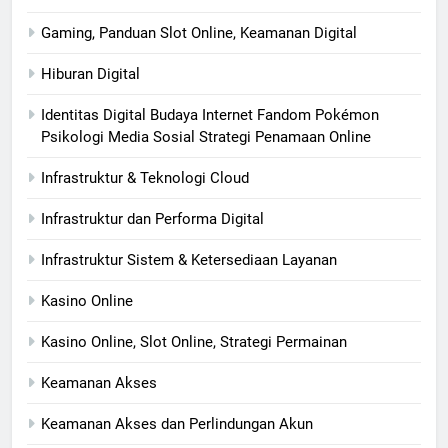
Gaming, Panduan Slot Online, Keamanan Digital
Hiburan Digital
Identitas Digital Budaya Internet Fandom Pokémon
Psikologi Media Sosial Strategi Penamaan Online
Infrastruktur & Teknologi Cloud
Infrastruktur dan Performa Digital
Infrastruktur Sistem & Ketersediaan Layanan
Kasino Online
Kasino Online, Slot Online, Strategi Permainan
Keamanan Akses
Keamanan Akses dan Perlindungan Akun