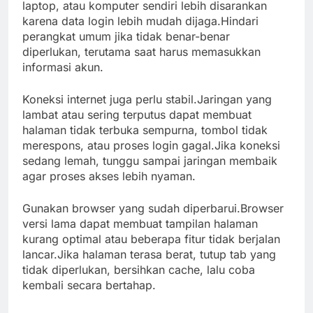
laptop, atau komputer sendiri lebih disarankan
karena data login lebih mudah dijaga.Hindari
perangkat umum jika tidak benar-benar
diperlukan, terutama saat harus memasukkan
informasi akun.
Koneksi internet juga perlu stabil.Jaringan yang
lambat atau sering terputus dapat membuat
halaman tidak terbuka sempurna, tombol tidak
merespons, atau proses login gagal.Jika koneksi
sedang lemah, tunggu sampai jaringan membaik
agar proses akses lebih nyaman.
Gunakan browser yang sudah diperbarui.Browser
versi lama dapat membuat tampilan halaman
kurang optimal atau beberapa fitur tidak berjalan
lancar.Jika halaman terasa berat, tutup tab yang
tidak diperlukan, bersihkan cache, lalu coba
kembali secara bertahap.