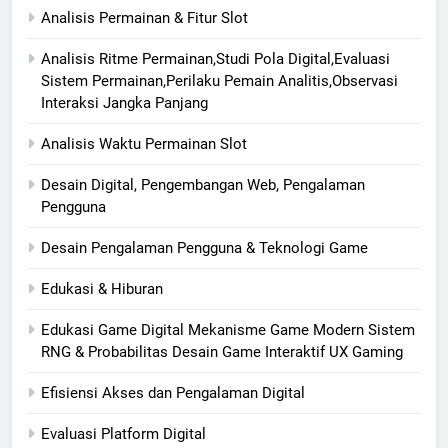
Analisis Permainan & Fitur Slot
Analisis Ritme Permainan,Studi Pola Digital,Evaluasi
Sistem Permainan,Perilaku Pemain Analitis,Observasi
Interaksi Jangka Panjang
Analisis Waktu Permainan Slot
Desain Digital, Pengembangan Web, Pengalaman
Pengguna
Desain Pengalaman Pengguna & Teknologi Game
Edukasi & Hiburan
Edukasi Game Digital Mekanisme Game Modern Sistem
RNG & Probabilitas Desain Game Interaktif UX Gaming
Efisiensi Akses dan Pengalaman Digital
Evaluasi Platform Digital