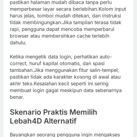
pastikan halaman mudah dibaca tanpa perlu
memperbesar layar secara berlebihan.Kolom input
harus jelas, tombol mudah ditekan, dan instruksi
tidak membingungkan.Jika tampilan terasa tidak
rapi, pengguna dapat mencoba memperbarui
browser atau membersihkan cache terlebih
dahulu.
Ketika mengetik data login, perhatikan auto-
correct, huruf kapital otomatis, dan spasi
tambahan.Jika menggunakan fitur salin-tempel,
pastikan tidak ada karakter kosong di awal atau
akhir teks.Kesalahan kecil seperti ini sering
membuat login gagal meskipun data sebenarnya
benar.
Skenario Praktis Memilih
Lebah4D Alternatif
Bayangkan seorang pengguna ingin mengakses