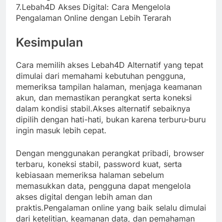
7.Lebah4D Akses Digital: Cara Mengelola
Pengalaman Online dengan Lebih Terarah
Kesimpulan
Cara memilih akses Lebah4D Alternatif yang tepat
dimulai dari memahami kebutuhan pengguna,
memeriksa tampilan halaman, menjaga keamanan
akun, dan memastikan perangkat serta koneksi
dalam kondisi stabil.Akses alternatif sebaiknya
dipilih dengan hati-hati, bukan karena terburu-buru
ingin masuk lebih cepat.
Dengan menggunakan perangkat pribadi, browser
terbaru, koneksi stabil, password kuat, serta
kebiasaan memeriksa halaman sebelum
memasukkan data, pengguna dapat mengelola
akses digital dengan lebih aman dan
praktis.Pengalaman online yang baik selalu dimulai
dari ketelitian, keamanan data, dan pemahaman