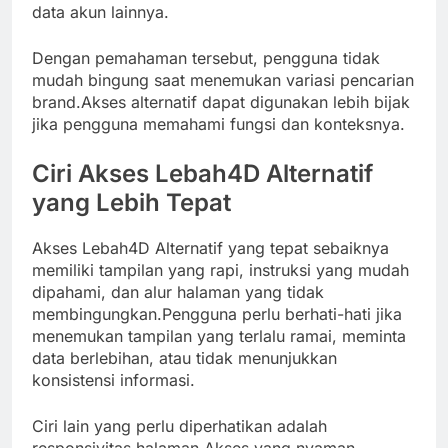
data akun lainnya.
Dengan pemahaman tersebut, pengguna tidak
mudah bingung saat menemukan variasi pencarian
brand.Akses alternatif dapat digunakan lebih bijak
jika pengguna memahami fungsi dan konteksnya.
Ciri Akses Lebah4D Alternatif
yang Lebih Tepat
Akses Lebah4D Alternatif yang tepat sebaiknya
memiliki tampilan yang rapi, instruksi yang mudah
dipahami, dan alur halaman yang tidak
membingungkan.Pengguna perlu berhati-hati jika
menemukan tampilan yang terlalu ramai, meminta
data berlebihan, atau tidak menunjukkan
konsistensi informasi.
Ciri lain yang perlu diperhatikan adalah
responsivitas halaman.Akses yang nyaman