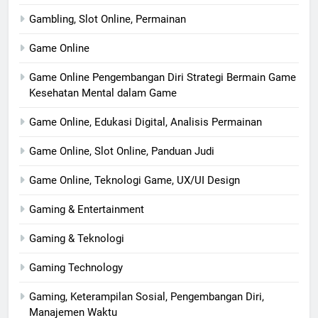
Gambling, Slot Online, Permainan
Game Online
Game Online Pengembangan Diri Strategi Bermain Game
Kesehatan Mental dalam Game
Game Online, Edukasi Digital, Analisis Permainan
Game Online, Slot Online, Panduan Judi
Game Online, Teknologi Game, UX/UI Design
Gaming & Entertainment
Gaming & Teknologi
Gaming Technology
Gaming, Keterampilan Sosial, Pengembangan Diri,
Manajemen Waktu