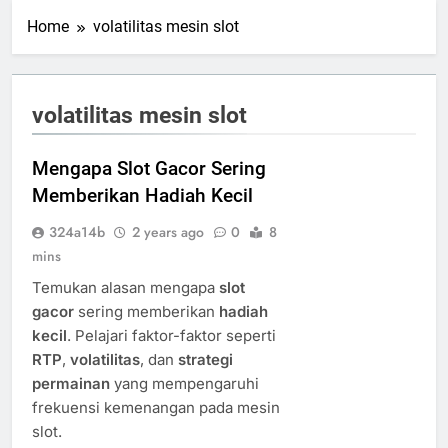
Home
volatilitas mesin slot
volatilitas mesin slot
Mengapa Slot Gacor Sering
Memberikan Hadiah Kecil
324a14b
2 years ago
0
8
mins
Temukan alasan mengapa
slot
gacor
sering memberikan
hadiah
kecil
. Pelajari faktor-faktor seperti
RTP
,
volatilitas
, dan
strategi
permainan
yang mempengaruhi
frekuensi kemenangan pada mesin
slot.