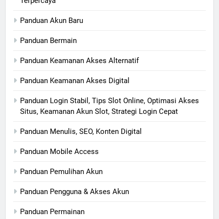
Terpercaya
Panduan Akun Baru
Panduan Bermain
Panduan Keamanan Akses Alternatif
Panduan Keamanan Akses Digital
Panduan Login Stabil, Tips Slot Online, Optimasi Akses
Situs, Keamanan Akun Slot, Strategi Login Cepat
Panduan Menulis, SEO, Konten Digital
Panduan Mobile Access
Panduan Pemulihan Akun
Panduan Pengguna & Akses Akun
Panduan Permainan