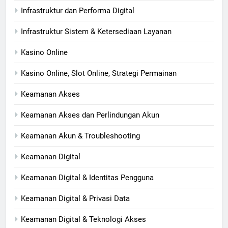
Infrastruktur dan Performa Digital
Infrastruktur Sistem & Ketersediaan Layanan
Kasino Online
Kasino Online, Slot Online, Strategi Permainan
Keamanan Akses
Keamanan Akses dan Perlindungan Akun
Keamanan Akun & Troubleshooting
Keamanan Digital
Keamanan Digital & Identitas Pengguna
Keamanan Digital & Privasi Data
Keamanan Digital & Teknologi Akses