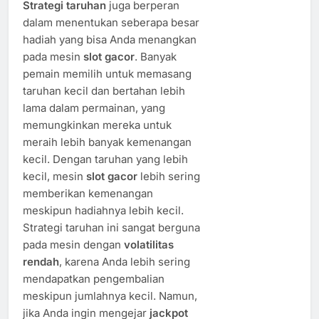
Strategi taruhan
juga berperan
dalam menentukan seberapa besar
hadiah yang bisa Anda menangkan
pada mesin
slot gacor
. Banyak
pemain memilih untuk memasang
taruhan kecil dan bertahan lebih
lama dalam permainan, yang
memungkinkan mereka untuk
meraih lebih banyak kemenangan
kecil. Dengan taruhan yang lebih
kecil, mesin
slot gacor
lebih sering
memberikan kemenangan
meskipun hadiahnya lebih kecil.
Strategi taruhan ini sangat berguna
pada mesin dengan
volatilitas
rendah
, karena Anda lebih sering
mendapatkan pengembalian
meskipun jumlahnya kecil. Namun,
jika Anda ingin mengejar
jackpot