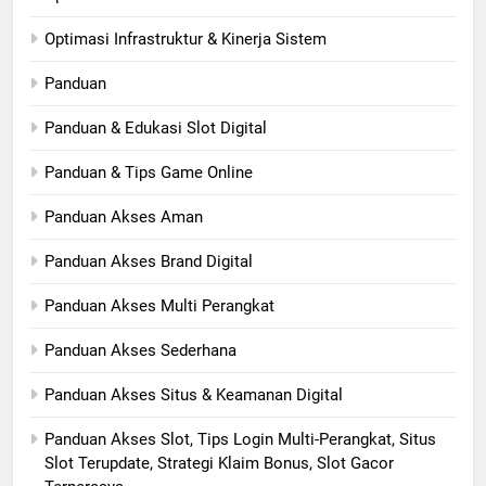
Optimasi Infrastruktur & Kinerja Sistem
Panduan
Panduan & Edukasi Slot Digital
Panduan & Tips Game Online
Panduan Akses Aman
Panduan Akses Brand Digital
Panduan Akses Multi Perangkat
Panduan Akses Sederhana
Panduan Akses Situs & Keamanan Digital
Panduan Akses Slot, Tips Login Multi-Perangkat, Situs
Slot Terupdate, Strategi Klaim Bonus, Slot Gacor