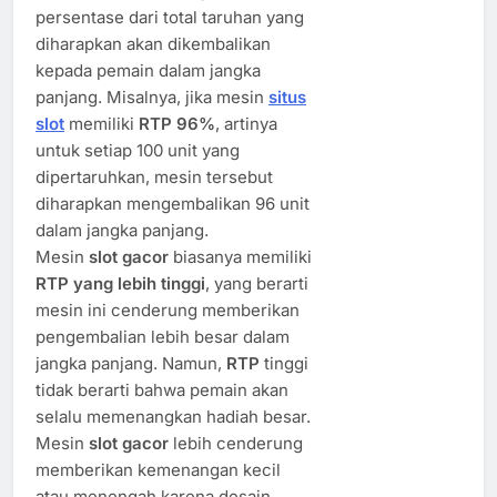
persentase dari total taruhan yang
diharapkan akan dikembalikan
kepada pemain dalam jangka
panjang. Misalnya, jika mesin
situs
slot
memiliki
RTP 96%
, artinya
untuk setiap 100 unit yang
dipertaruhkan, mesin tersebut
diharapkan mengembalikan 96 unit
dalam jangka panjang.
Mesin
slot gacor
biasanya memiliki
RTP yang lebih tinggi
, yang berarti
mesin ini cenderung memberikan
pengembalian lebih besar dalam
jangka panjang. Namun,
RTP
tinggi
tidak berarti bahwa pemain akan
selalu memenangkan hadiah besar.
Mesin
slot gacor
lebih cenderung
memberikan kemenangan kecil
atau menengah karena desain