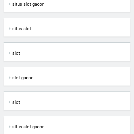
situs slot gacor
situs slot
slot
slot gacor
slot
situs slot gacor