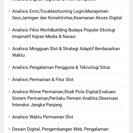
Analisis Error,Troubleshooting Login,Manajemen
Sesi,Jaringan dan Konektivitas,Keamanan Akses Digital
Analisis Fiksi Worldbuilding Budaya Populer Ekologi
Imajinatif Kajian Media & Narasi
Analisis Mingguan Slot & Strategi Adaptif Berdasarkan
Waktu
Analisis Pengalaman Pengguna & Teknologi Situs
Analisis Permainan & Fitur Slot
Analisis Ritme Permainan,Studi Pola Digital,Evaluasi
Sistem Permainan,Perilaku Pemain Analitis,Observasi
Interaksi Jangka Panjang
Analisis Waktu Permainan Slot
Desain Digital, Pengembangan Web, Pengalaman