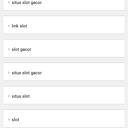
situs slot gacor
link slot
slot gacor
situs slot gacor
situs slot
slot