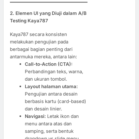
2.
Elemen UI yang Diuji dalam A/B
Testing Kaya787
Kaya787 secara konsisten
melakukan pengujian pada
berbagai bagian penting dari
antarmuka mereka, antara lain:
Call-to-Action (CTA):
Perbandingan teks, warna,
dan ukuran tombol.
Layout halaman utama:
Pengujian antara desain
berbasis kartu (card-based)
dan desain linier.
Navigasi:
Letak ikon dan
menu antara atas dan
samping, serta bentuk
dropdown vs slide menu.