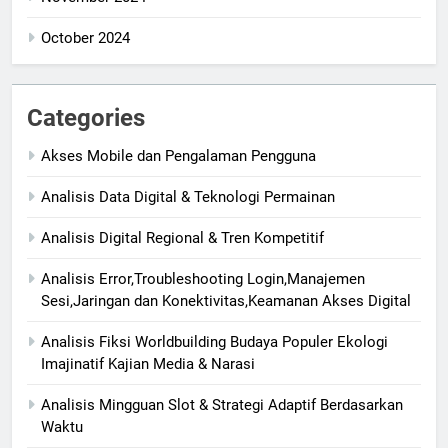
October 2024
Categories
Akses Mobile dan Pengalaman Pengguna
Analisis Data Digital & Teknologi Permainan
Analisis Digital Regional & Tren Kompetitif
Analisis Error,Troubleshooting Login,Manajemen
Sesi,Jaringan dan Konektivitas,Keamanan Akses Digital
Analisis Fiksi Worldbuilding Budaya Populer Ekologi
Imajinatif Kajian Media & Narasi
Analisis Mingguan Slot & Strategi Adaptif Berdasarkan
Waktu