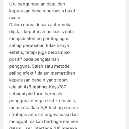
UX, pengumpulan data, dan
keputusan desain berbasis bukti
nyata.
Dalam dunia desain antarmuka
digital, keputusan berbasis data
menjadi elemen penting agar
setiap perubahan tidak hanya
estetis, tetapi juga berdampak
positif pada pengalaman
pengguna. Salah satu metode
paling efektif dalam memastikan
keputusan desain yang tepat
adalah
A/B testing
. Kaya787,
sebagai platform berbasis
pengguna dengan trafik dinamis,
memanfaatkan A/B testing secara
strategis untuk mengevaluasi dan
mengoptimalkan berbagai elemen
dalam User Interface (UI) mereka.