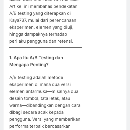
Artikel ini membahas pendekatan
A/B testing yang diterapkan di
Kaya787, mulai dari perencanaan
eksperimen, elemen yang diuji,
hingga dampaknya terhadap
perilaku pengguna dan retensi.
1.
Apa Itu A/B Testing dan
Mengapa Penting?
A/B testing adalah metode
eksperimen di mana dua versi
elemen antarmuka—misalnya dua
desain tombol, tata letak, atau
warna—dibandingkan dengan cara
dibagi secara acak kepada
pengguna. Versi yang memberikan
performa terbaik berdasarkan