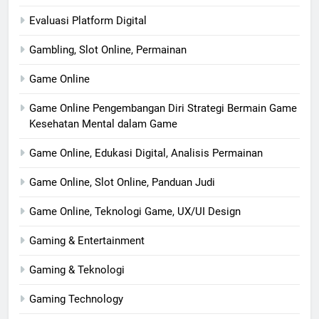
Evaluasi Platform Digital
Gambling, Slot Online, Permainan
Game Online
Game Online Pengembangan Diri Strategi Bermain Game
Kesehatan Mental dalam Game
Game Online, Edukasi Digital, Analisis Permainan
Game Online, Slot Online, Panduan Judi
Game Online, Teknologi Game, UX/UI Design
Gaming & Entertainment
Gaming & Teknologi
Gaming Technology