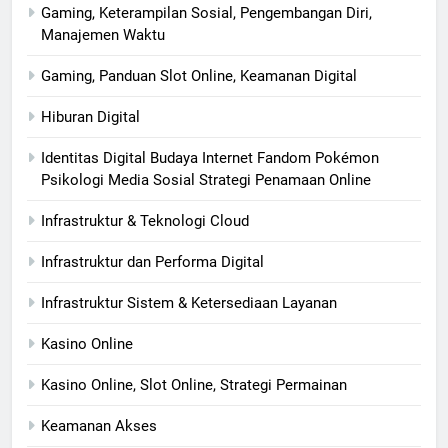
Gaming, Keterampilan Sosial, Pengembangan Diri,
Manajemen Waktu
Gaming, Panduan Slot Online, Keamanan Digital
Hiburan Digital
Identitas Digital Budaya Internet Fandom Pokémon
Psikologi Media Sosial Strategi Penamaan Online
Infrastruktur & Teknologi Cloud
Infrastruktur dan Performa Digital
Infrastruktur Sistem & Ketersediaan Layanan
Kasino Online
Kasino Online, Slot Online, Strategi Permainan
Keamanan Akses