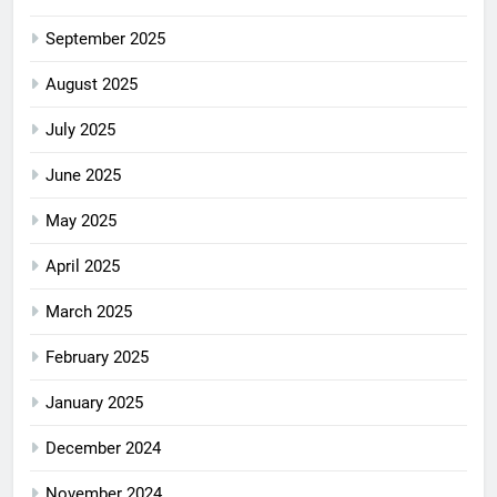
September 2025
August 2025
July 2025
June 2025
May 2025
April 2025
March 2025
February 2025
January 2025
December 2024
November 2024