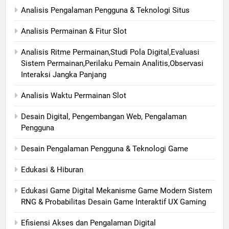
Analisis Pengalaman Pengguna & Teknologi Situs
Analisis Permainan & Fitur Slot
Analisis Ritme Permainan,Studi Pola Digital,Evaluasi
Sistem Permainan,Perilaku Pemain Analitis,Observasi
Interaksi Jangka Panjang
Analisis Waktu Permainan Slot
Desain Digital, Pengembangan Web, Pengalaman
Pengguna
Desain Pengalaman Pengguna & Teknologi Game
Edukasi & Hiburan
Edukasi Game Digital Mekanisme Game Modern Sistem
RNG & Probabilitas Desain Game Interaktif UX Gaming
Efisiensi Akses dan Pengalaman Digital