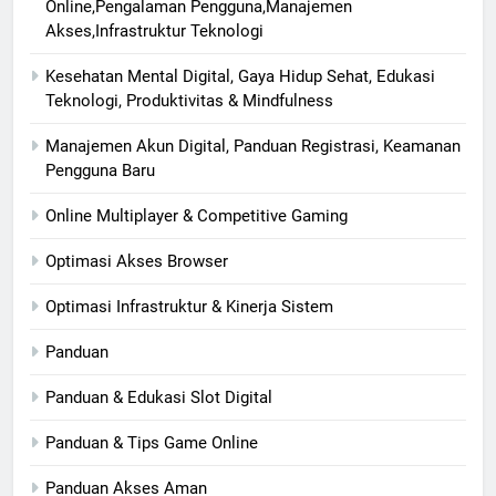
Online,Pengalaman Pengguna,Manajemen
Akses,Infrastruktur Teknologi
Kesehatan Mental Digital, Gaya Hidup Sehat, Edukasi
Teknologi, Produktivitas & Mindfulness
Manajemen Akun Digital, Panduan Registrasi, Keamanan
Pengguna Baru
Online Multiplayer & Competitive Gaming
Optimasi Akses Browser
Optimasi Infrastruktur & Kinerja Sistem
Panduan
Panduan & Edukasi Slot Digital
Panduan & Tips Game Online
Panduan Akses Aman