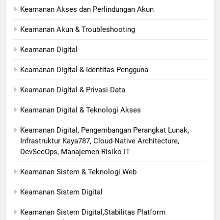
Keamanan Akses dan Perlindungan Akun
Keamanan Akun & Troubleshooting
Keamanan Digital
Keamanan Digital & Identitas Pengguna
Keamanan Digital & Privasi Data
Keamanan Digital & Teknologi Akses
Keamanan Digital, Pengembangan Perangkat Lunak,
Infrastruktur Kaya787, Cloud-Native Architecture,
DevSecOps, Manajemen Risiko IT
Keamanan Sistem & Teknologi Web
Keamanan Sistem Digital
Keamanan Sistem Digital,Stabilitas Platform