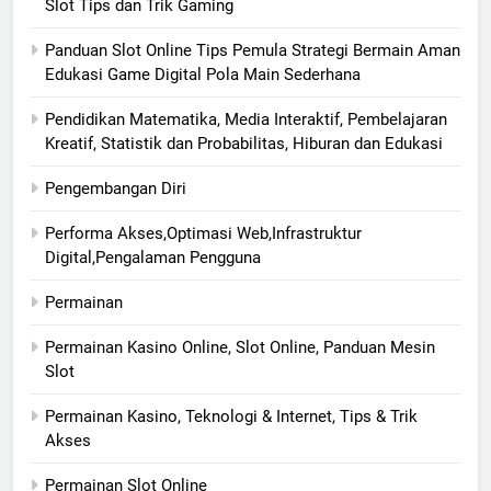
Slot Tips dan Trik Gaming
Panduan Slot Online Tips Pemula Strategi Bermain Aman
Edukasi Game Digital Pola Main Sederhana
Pendidikan Matematika, Media Interaktif, Pembelajaran
Kreatif, Statistik dan Probabilitas, Hiburan dan Edukasi
Pengembangan Diri
Performa Akses,Optimasi Web,Infrastruktur
Digital,Pengalaman Pengguna
Permainan
Permainan Kasino Online, Slot Online, Panduan Mesin
Slot
Permainan Kasino, Teknologi & Internet, Tips & Trik
Akses
Permainan Slot Online