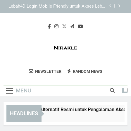
Skip
Daftar Edwinslot dengan Proses Cepat dan
to
Sederhana untuk Pengguna Baru
content
Daftar Lebah4D dengan Proses Cepat dan
Sederhana untuk Pengguna Baru
EDWINSLOT Link Alternatif Resmi untuk
Pengalaman Akses yang Lebih Nyaman
Lebah4D Login Mobile Friendly untuk Akses Lebih
Fleksibel dan Nyaman di Perangkat Harian
Daftar Edwinslot dengan Proses Cepat dan
Sederhana untuk Pengguna Baru
Nirakle
Dapatkan Produk Kecantikan Dan
Daftar Lebah4D dengan Proses Cepat dan
NEWSLETTER
RANDOM NEWS
Sederhana untuk Pengguna Baru
Perawatan Kulit Berkualitas Dari Nirakle.
MENU
WINSLOT Link Alternatif Resmi untuk Pengalaman Akses yan
HEADLINES
onth Ago