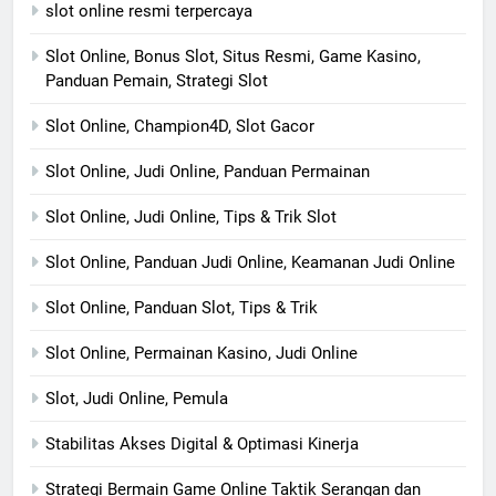
slot online resmi terpercaya
Slot Online, Bonus Slot, Situs Resmi, Game Kasino,
Panduan Pemain, Strategi Slot
Slot Online, Champion4D, Slot Gacor
Slot Online, Judi Online, Panduan Permainan
Slot Online, Judi Online, Tips & Trik Slot
Slot Online, Panduan Judi Online, Keamanan Judi Online
Slot Online, Panduan Slot, Tips & Trik
Slot Online, Permainan Kasino, Judi Online
Slot, Judi Online, Pemula
Stabilitas Akses Digital & Optimasi Kinerja
Strategi Bermain Game Online Taktik Serangan dan