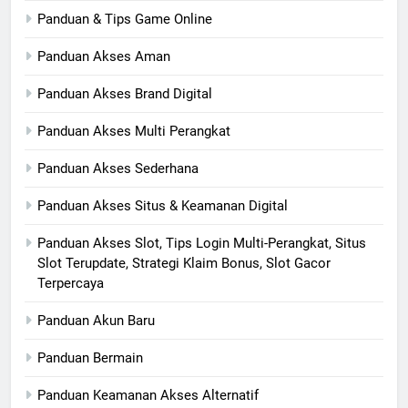
Panduan & Tips Game Online
Panduan Akses Aman
Panduan Akses Brand Digital
Panduan Akses Multi Perangkat
Panduan Akses Sederhana
Panduan Akses Situs & Keamanan Digital
Panduan Akses Slot, Tips Login Multi-Perangkat, Situs
Slot Terupdate, Strategi Klaim Bonus, Slot Gacor
Terpercaya
Panduan Akun Baru
Panduan Bermain
Panduan Keamanan Akses Alternatif