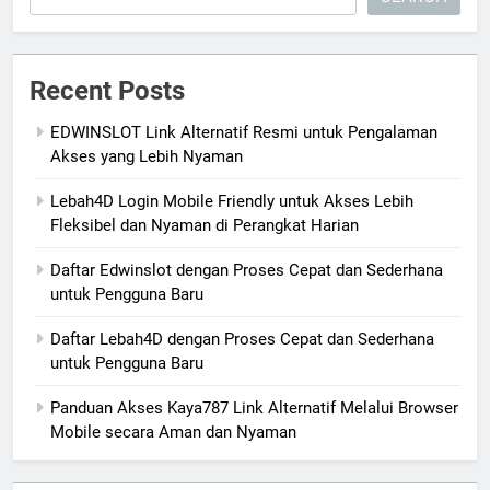
Recent Posts
EDWINSLOT Link Alternatif Resmi untuk Pengalaman
Akses yang Lebih Nyaman
Lebah4D Login Mobile Friendly untuk Akses Lebih
Fleksibel dan Nyaman di Perangkat Harian
Daftar Edwinslot dengan Proses Cepat dan Sederhana
untuk Pengguna Baru
Daftar Lebah4D dengan Proses Cepat dan Sederhana
untuk Pengguna Baru
Panduan Akses Kaya787 Link Alternatif Melalui Browser
Mobile secara Aman dan Nyaman