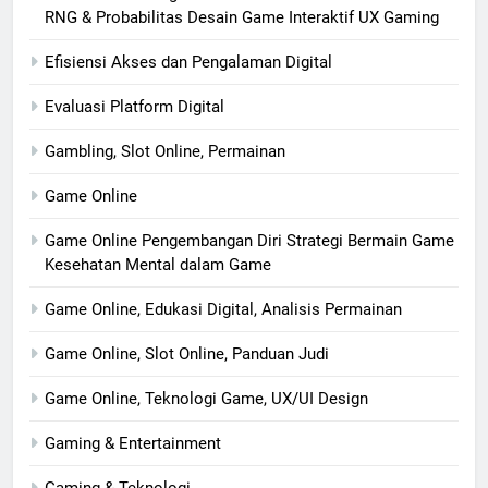
RNG & Probabilitas Desain Game Interaktif UX Gaming
Efisiensi Akses dan Pengalaman Digital
Evaluasi Platform Digital
Gambling, Slot Online, Permainan
Game Online
Game Online Pengembangan Diri Strategi Bermain Game
Kesehatan Mental dalam Game
Game Online, Edukasi Digital, Analisis Permainan
Game Online, Slot Online, Panduan Judi
Game Online, Teknologi Game, UX/UI Design
Gaming & Entertainment