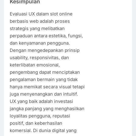
Kesimpulan
Evaluasi UX dalam slot online
berbasis web adalah proses
strategis yang melibatkan
perpaduan antara estetika, fungsi,
dan kenyamanan pengguna.
Dengan mengedepankan prinsip
usability, responsivitas, dan
keterlibatan emosional,
pengembang dapat menciptakan
pengalaman bermain yang tidak
hanya memikat secara visual tetapi
juga menyenangkan dan intuitif.
UX yang baik adalah investasi
jangka panjang yang menghasilkan
loyalitas pengguna, reputasi
positif, dan keberhasilan
komersial. Di dunia digital yang