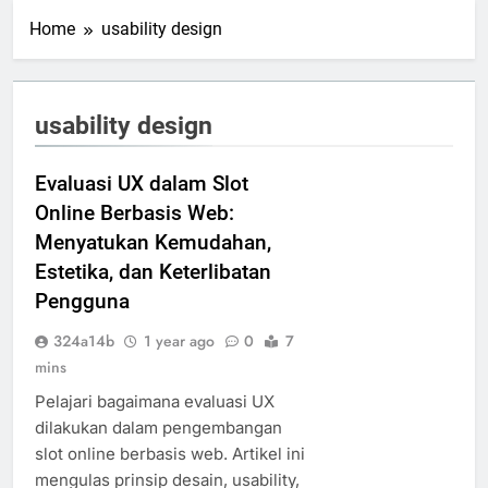
Home
usability design
usability design
Evaluasi UX dalam Slot
Online Berbasis Web:
Menyatukan Kemudahan,
Estetika, dan Keterlibatan
Pengguna
324a14b
1 year ago
0
7
mins
Pelajari bagaimana evaluasi UX
dilakukan dalam pengembangan
slot online berbasis web. Artikel ini
mengulas prinsip desain, usability,