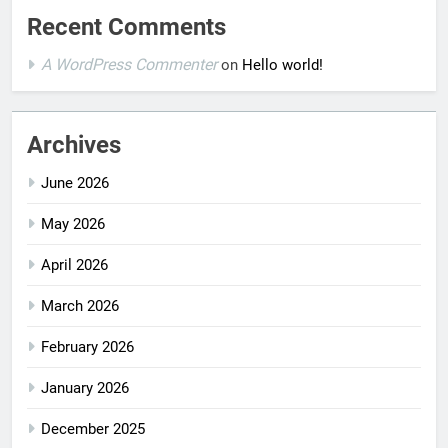
Recent Comments
A WordPress Commenter
on
Hello world!
Archives
June 2026
May 2026
April 2026
March 2026
February 2026
January 2026
December 2025