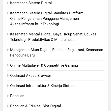
Keamanan Sistem Digital
Keamanan Sistem Digital,Stabilitas Platform
Online,Pengalaman Pengguna,Manajemen
Akses,Infrastruktur Teknologi
Kesehatan Mental Digital, Gaya Hidup Sehat, Edukasi
Teknologi, Produktivitas & Mindfulness
Manajemen Akun Digital, Panduan Registrasi, Keamanan
Pengguna Baru
Online Multiplayer & Competitive Gaming
Optimasi Akses Browser
Optimasi Infrastruktur & Kinerja Sistem
Panduan
Panduan & Edukasi Slot Digital