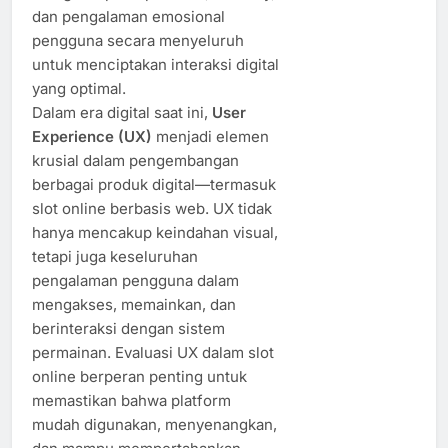
dan pengalaman emosional
pengguna secara menyeluruh
untuk menciptakan interaksi digital
yang optimal.
Dalam era digital saat ini,
User
Experience (UX)
menjadi elemen
krusial dalam pengembangan
berbagai produk digital—termasuk
slot online berbasis web. UX tidak
hanya mencakup keindahan visual,
tetapi juga keseluruhan
pengalaman pengguna dalam
mengakses, memainkan, dan
berinteraksi dengan sistem
permainan. Evaluasi UX dalam slot
online berperan penting untuk
memastikan bahwa platform
mudah digunakan, menyenangkan,