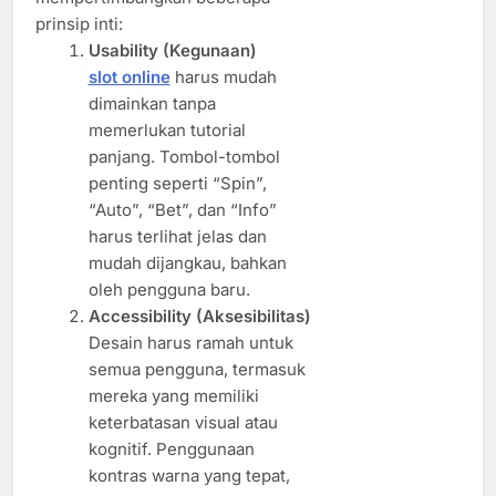
prinsip inti:
Usability (Kegunaan)
slot online
harus mudah
dimainkan tanpa
memerlukan tutorial
panjang. Tombol-tombol
penting seperti “Spin”,
“Auto”, “Bet”, dan “Info”
harus terlihat jelas dan
mudah dijangkau, bahkan
oleh pengguna baru.
Accessibility (Aksesibilitas)
Desain harus ramah untuk
semua pengguna, termasuk
mereka yang memiliki
keterbatasan visual atau
kognitif. Penggunaan
kontras warna yang tepat,