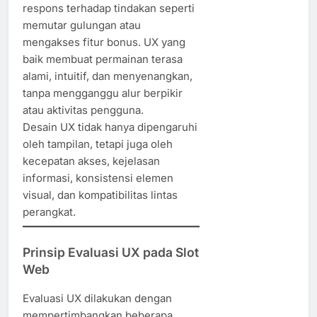
respons terhadap tindakan seperti
memutar gulungan atau
mengakses fitur bonus. UX yang
baik membuat permainan terasa
alami, intuitif, dan menyenangkan,
tanpa mengganggu alur berpikir
atau aktivitas pengguna.
Desain UX tidak hanya dipengaruhi
oleh tampilan, tetapi juga oleh
kecepatan akses, kejelasan
informasi, konsistensi elemen
visual, dan kompatibilitas lintas
perangkat.
Prinsip Evaluasi UX pada Slot
Web
Evaluasi UX dilakukan dengan
mempertimbangkan beberapa