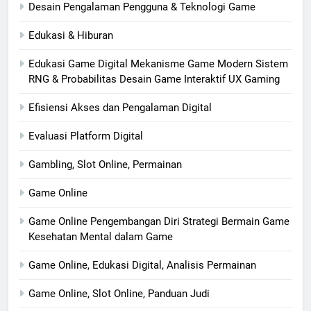
Desain Pengalaman Pengguna & Teknologi Game
Edukasi & Hiburan
Edukasi Game Digital Mekanisme Game Modern Sistem
RNG & Probabilitas Desain Game Interaktif UX Gaming
Efisiensi Akses dan Pengalaman Digital
Evaluasi Platform Digital
Gambling, Slot Online, Permainan
Game Online
Game Online Pengembangan Diri Strategi Bermain Game
Kesehatan Mental dalam Game
Game Online, Edukasi Digital, Analisis Permainan
Game Online, Slot Online, Panduan Judi