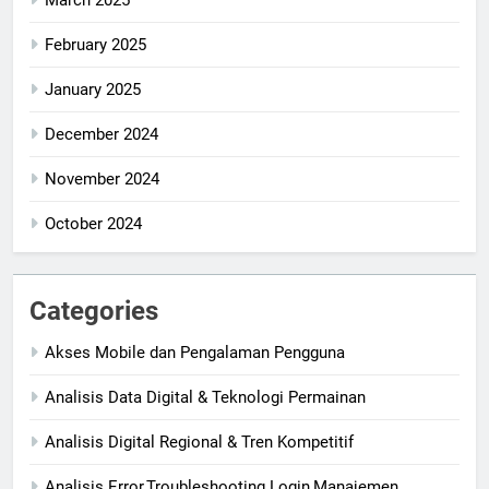
March 2025
February 2025
January 2025
December 2024
November 2024
October 2024
Categories
Akses Mobile dan Pengalaman Pengguna
Analisis Data Digital & Teknologi Permainan
Analisis Digital Regional & Tren Kompetitif
Analisis Error,Troubleshooting Login,Manajemen