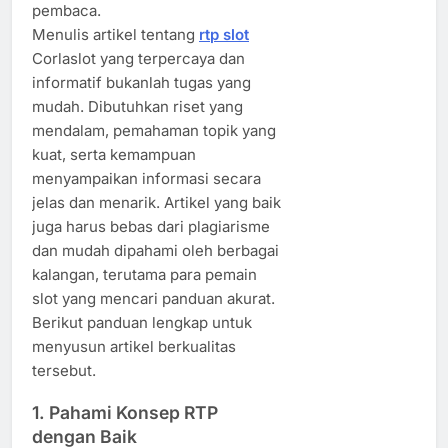
pembaca.
Menulis artikel tentang
rtp slot
Corlaslot yang terpercaya dan
informatif bukanlah tugas yang
mudah. Dibutuhkan riset yang
mendalam, pemahaman topik yang
kuat, serta kemampuan
menyampaikan informasi secara
jelas dan menarik. Artikel yang baik
juga harus bebas dari plagiarisme
dan mudah dipahami oleh berbagai
kalangan, terutama para pemain
slot yang mencari panduan akurat.
Berikut panduan lengkap untuk
menyusun artikel berkualitas
tersebut.
1. Pahami Konsep RTP
dengan Baik