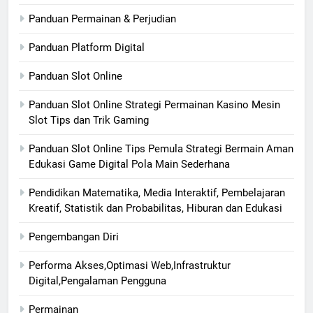
Panduan Permainan & Perjudian
Panduan Platform Digital
Panduan Slot Online
Panduan Slot Online Strategi Permainan Kasino Mesin
Slot Tips dan Trik Gaming
Panduan Slot Online Tips Pemula Strategi Bermain Aman
Edukasi Game Digital Pola Main Sederhana
Pendidikan Matematika, Media Interaktif, Pembelajaran
Kreatif, Statistik dan Probabilitas, Hiburan dan Edukasi
Pengembangan Diri
Performa Akses,Optimasi Web,Infrastruktur
Digital,Pengalaman Pengguna
Permainan