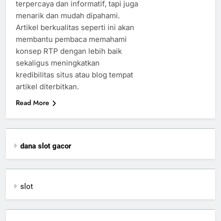
terpercaya dan informatif, tapi juga
menarik dan mudah dipahami.
Artikel berkualitas seperti ini akan
membantu pembaca memahami
konsep RTP dengan lebih baik
sekaligus meningkatkan
kredibilitas situs atau blog tempat
artikel diterbitkan.
Read More
dana slot gacor
slot