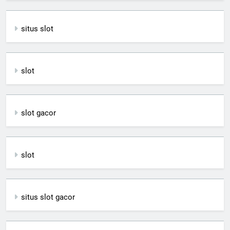
situs slot
slot
slot gacor
slot
situs slot gacor