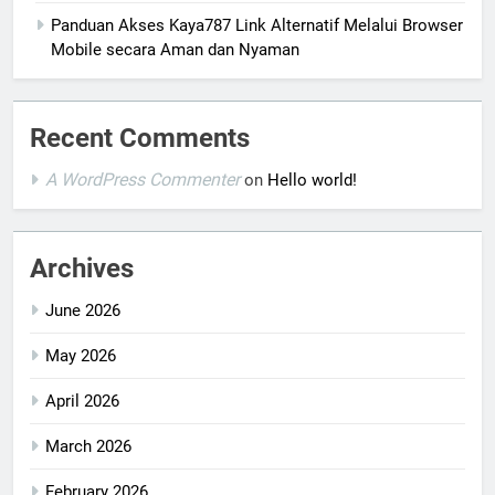
Panduan Akses Kaya787 Link Alternatif Melalui Browser
Mobile secara Aman dan Nyaman
Recent Comments
A WordPress Commenter
on
Hello world!
Archives
June 2026
May 2026
April 2026
March 2026
February 2026