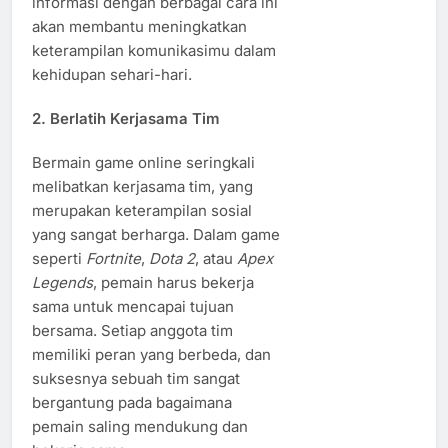
informasi dengan berbagai cara ini
akan membantu meningkatkan
keterampilan komunikasimu dalam
kehidupan sehari-hari.
2. Berlatih Kerjasama Tim
Bermain game online seringkali
melibatkan kerjasama tim, yang
merupakan keterampilan sosial
yang sangat berharga. Dalam game
seperti
Fortnite
,
Dota 2
, atau
Apex
Legends
, pemain harus bekerja
sama untuk mencapai tujuan
bersama. Setiap anggota tim
memiliki peran yang berbeda, dan
suksesnya sebuah tim sangat
bergantung pada bagaimana
pemain saling mendukung dan