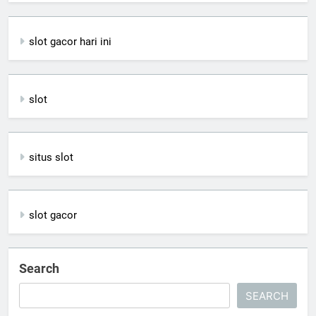
slot gacor hari ini
slot
situs slot
slot gacor
Search
SEARCH