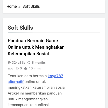
Home
Soft Skills
Soft Skills
Panduan Bermain Game
Online untuk Meningkatkan
Keterampilan Sosial
324a14b
8 months
ago
0
10 mins
Temukan cara bermain
kaya787
alternatif
online untuk
meningkatkan keterampilan sosial.
Artikel ini memberikan panduan
untuk mengembangkan
kemampuan komunikasi,