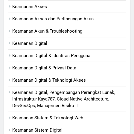
Keamanan Akses
Keamanan Akses dan Perlindungan Akun
Keamanan Akun & Troubleshooting
Keamanan Digital
Keamanan Digital & Identitas Pengguna
Keamanan Digital & Privasi Data
Keamanan Digital & Teknologi Akses
Keamanan Digital, Pengembangan Perangkat Lunak,
Infrastruktur Kaya787, Cloud-Native Architecture,
DevSecOps, Manajemen Risiko IT
Keamanan Sistem & Teknologi Web
Keamanan Sistem Digital