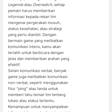
Legends
atau
Overwatch
, setiap
pemain harus memberikan
informasi kepada rekan tim
mengenai pergerakan musuh,
status kesehatan, atau strategi
yang perlu diambil. Dengan
bermain game yang melibatkan
komunikasi intens, kamu akan
terlatih untuk berbicara dengan
jelas dan memberikan arahan yang
efektif.
Selain komunikasi verbal, banyak
game juga melibatkan komunikasi
non-verbal, seperti menggunakan
fitur “ping” atau tanda untuk
memberi tahu teman tim tentang
lokasi atau status tertentu.
Kemampuan untuk menyampaikan