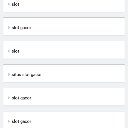
slot
slot gacor
slot
situs slot gacor
slot gacor
slot gacor