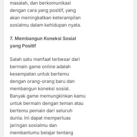
masalah, dan berkomunikasi
dengan cara yang positif, yang
akan meningkatkan keterampilan
sosialmu dalam kehidupan nyata.
7. Membangun Koneksi Sosial
yang Positif
Salah satu manfaat terbesar dari
bermain game online adalah
kesempatan untuk bertemu
dengan orang-orang baru dan
membangun koneksi sosial.
Banyak game memungkinkan kamu
untuk bermain dengan teman atau
bertemu pemain dari seluruh
dunia. Ini dapat memperluas
jaringan sosialmu dan
membantumu belajar tentang