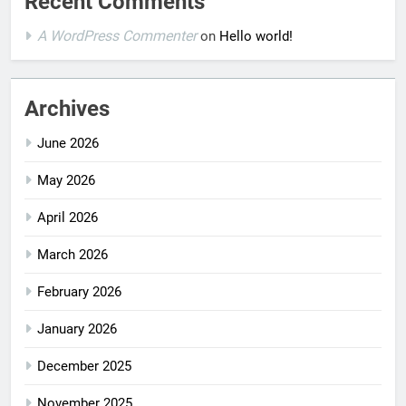
Recent Comments
A WordPress Commenter
on
Hello world!
Archives
June 2026
May 2026
April 2026
March 2026
February 2026
January 2026
December 2025
November 2025