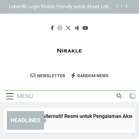
Skip
Daftar Edwinslot dengan Proses Cepat dan
to
Sederhana untuk Pengguna Baru
content
Daftar Lebah4D dengan Proses Cepat dan
Sederhana untuk Pengguna Baru
EDWINSLOT Link Alternatif Resmi untuk
Pengalaman Akses yang Lebih Nyaman
Lebah4D Login Mobile Friendly untuk Akses Lebih
Fleksibel dan Nyaman di Perangkat Harian
Daftar Edwinslot dengan Proses Cepat dan
Sederhana untuk Pengguna Baru
Nirakle
Dapatkan Produk Kecantikan Dan
Daftar Lebah4D dengan Proses Cepat dan
NEWSLETTER
RANDOM NEWS
Sederhana untuk Pengguna Baru
Perawatan Kulit Berkualitas Dari Nirakle.
MENU
WINSLOT Link Alternatif Resmi untuk Pengalaman Akses yan
HEADLINES
onth Ago