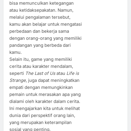
bisa memunculkan ketegangan
atau ketidaksepakatan. Namun,
melalui pengalaman tersebut,
kamu akan belajar untuk mengatasi
perbedaan dan bekerja sama
dengan orang-orang yang memiliki
pandangan yang berbeda dari
kamu.
Selain itu, game yang memiliki
cerita atau karakter mendalam,
seperti
The Last of Us
atau
Life is
Strange
, juga dapat meningkatkan
empati dengan memungkinkan
pemain untuk merasakan apa yang
dialami oleh karakter dalam cerita.
Ini mengajarkan kita untuk melihat
dunia dari perspektif orang lain,
yang merupakan keterampilan
sosial yang penting.