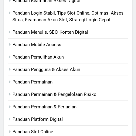
Panduan Keamanan Akses Digital
Panduan Login Stabil, Tips Slot Online, Optimasi Akses
Situs, Keamanan Akun Slot, Strategi Login Cepat
Panduan Menulis, SEO, Konten Digital
Panduan Mobile Access
Panduan Pemulihan Akun
Panduan Pengguna & Akses Akun
Panduan Permainan
Panduan Permainan & Pengelolaan Risiko
Panduan Permainan & Perjudian
Panduan Platform Digital
Panduan Slot Online