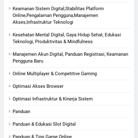
Keamanan Sistem Digital,Stabilitas Platform
Online,Pengalaman Pengguna,Manajemen
Akses,Infrastruktur Teknologi
Kesehatan Mental Digital, Gaya Hidup Sehat, Edukasi
Teknologi, Produktivitas & Mindfulness
Manajemen Akun Digital, Panduan Registrasi, Keamanan
Pengguna Baru
Online Multiplayer & Competitive Gaming
Optimasi Akses Browser
Optimasi Infrastruktur & Kinerja Sistem
Panduan
Panduan & Edukasi Slot Digital
Panduan & Tips Game Online