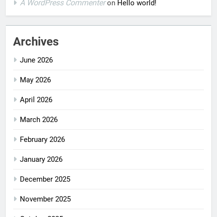
A WordPress Commenter
on
Hello world!
Archives
June 2026
May 2026
April 2026
March 2026
February 2026
January 2026
December 2025
November 2025