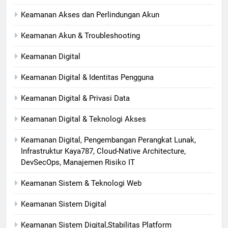
Keamanan Akses dan Perlindungan Akun
Keamanan Akun & Troubleshooting
Keamanan Digital
Keamanan Digital & Identitas Pengguna
Keamanan Digital & Privasi Data
Keamanan Digital & Teknologi Akses
Keamanan Digital, Pengembangan Perangkat Lunak,
Infrastruktur Kaya787, Cloud-Native Architecture,
DevSecOps, Manajemen Risiko IT
Keamanan Sistem & Teknologi Web
Keamanan Sistem Digital
Keamanan Sistem Digital,Stabilitas Platform