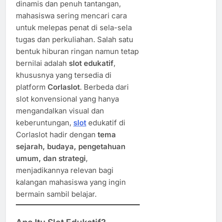
dinamis dan penuh tantangan,
mahasiswa sering mencari cara
untuk melepas penat di sela-sela
tugas dan perkuliahan. Salah satu
bentuk hiburan ringan namun tetap
bernilai adalah
slot edukatif
,
khususnya yang tersedia di
platform
Corlaslot
. Berbeda dari
slot konvensional yang hanya
mengandalkan visual dan
keberuntungan,
slot
edukatif di
Corlaslot hadir dengan
tema
sejarah, budaya, pengetahuan
umum, dan strategi
,
menjadikannya relevan bagi
kalangan mahasiswa yang ingin
bermain sambil belajar.