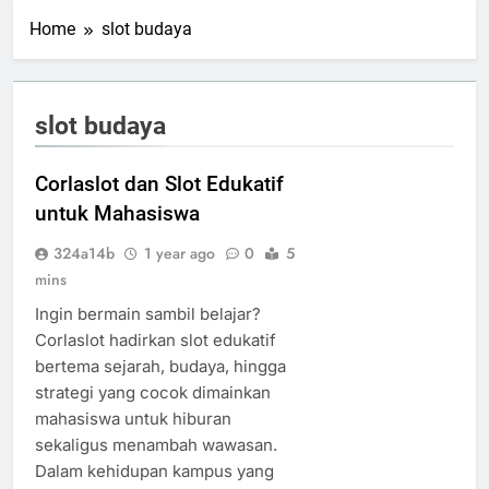
Home
slot budaya
slot budaya
Corlaslot dan Slot Edukatif
untuk Mahasiswa
324a14b
1 year ago
0
5
mins
Ingin bermain sambil belajar?
Corlaslot hadirkan slot edukatif
bertema sejarah, budaya, hingga
strategi yang cocok dimainkan
mahasiswa untuk hiburan
sekaligus menambah wawasan.
Dalam kehidupan kampus yang