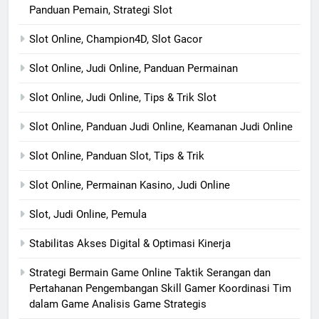
Panduan Pemain, Strategi Slot
Slot Online, Champion4D, Slot Gacor
Slot Online, Judi Online, Panduan Permainan
Slot Online, Judi Online, Tips & Trik Slot
Slot Online, Panduan Judi Online, Keamanan Judi Online
Slot Online, Panduan Slot, Tips & Trik
Slot Online, Permainan Kasino, Judi Online
Slot, Judi Online, Pemula
Stabilitas Akses Digital & Optimasi Kinerja
Strategi Bermain Game Online Taktik Serangan dan
Pertahanan Pengembangan Skill Gamer Koordinasi Tim
dalam Game Analisis Game Strategis