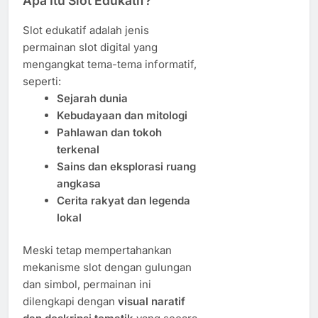
Apa Itu Slot Edukatif?
Slot edukatif adalah jenis
permainan slot digital yang
mengangkat tema-tema informatif,
seperti:
Sejarah dunia
Kebudayaan dan mitologi
Pahlawan dan tokoh
terkenal
Sains dan eksplorasi ruang
angkasa
Cerita rakyat dan legenda
lokal
Meski tetap mempertahankan
mekanisme slot dengan gulungan
dan simbol, permainan ini
dilengkapi dengan
visual naratif