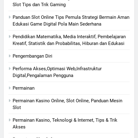
Slot Tips dan Trik Gaming
Panduan Slot Online Tips Pemula Strategi Bermain Aman
Edukasi Game Digital Pola Main Sederhana
Pendidikan Matematika, Media Interaktif, Pembelajaran
Kreatif, Statistik dan Probabilitas, Hiburan dan Edukasi
Pengembangan Diri
Performa Akses,Optimasi Web,Infrastruktur
Digital,Pengalaman Pengguna
Permainan
Permainan Kasino Online, Slot Online, Panduan Mesin
Slot
Permainan Kasino, Teknologi & Internet, Tips & Trik
Akses