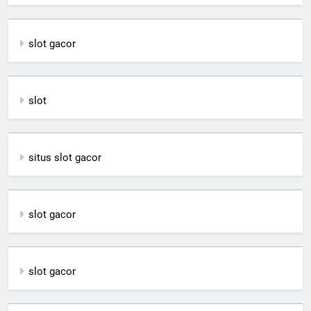
slot gacor
slot
situs slot gacor
slot gacor
slot gacor