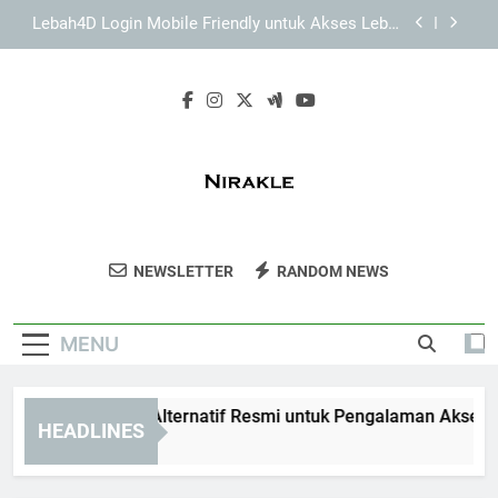
Skip
Daftar Edwinslot dengan Proses Cepat dan
to
Sederhana untuk Pengguna Baru
content
Daftar Lebah4D dengan Proses Cepat dan
Sederhana untuk Pengguna Baru
EDWINSLOT Link Alternatif Resmi untuk
Pengalaman Akses yang Lebih Nyaman
Lebah4D Login Mobile Friendly untuk Akses Lebih
Fleksibel dan Nyaman di Perangkat Harian
Daftar Edwinslot dengan Proses Cepat dan
Sederhana untuk Pengguna Baru
Nirakle
Dapatkan Produk Kecantikan Dan
Daftar Lebah4D dengan Proses Cepat dan
NEWSLETTER
RANDOM NEWS
Sederhana untuk Pengguna Baru
Perawatan Kulit Berkualitas Dari Nirakle.
MENU
WINSLOT Link Alternatif Resmi untuk Pengalaman Akses yan
HEADLINES
onth Ago