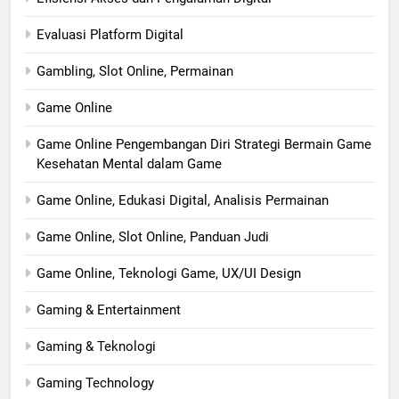
Evaluasi Platform Digital
Gambling, Slot Online, Permainan
Game Online
Game Online Pengembangan Diri Strategi Bermain Game
Kesehatan Mental dalam Game
Game Online, Edukasi Digital, Analisis Permainan
Game Online, Slot Online, Panduan Judi
Game Online, Teknologi Game, UX/UI Design
Gaming & Entertainment
Gaming & Teknologi
Gaming Technology