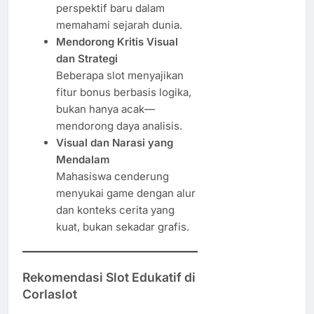
perspektif baru dalam
memahami sejarah dunia.
Mendorong Kritis Visual
dan Strategi
Beberapa slot menyajikan
fitur bonus berbasis logika,
bukan hanya acak—
mendorong daya analisis.
Visual dan Narasi yang
Mendalam
Mahasiswa cenderung
menyukai game dengan alur
dan konteks cerita yang
kuat, bukan sekadar grafis.
Rekomendasi Slot Edukatif di
Corlaslot