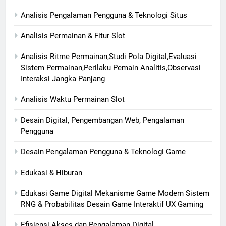
Analisis Pengalaman Pengguna & Teknologi Situs
Analisis Permainan & Fitur Slot
Analisis Ritme Permainan,Studi Pola Digital,Evaluasi
Sistem Permainan,Perilaku Pemain Analitis,Observasi
Interaksi Jangka Panjang
Analisis Waktu Permainan Slot
Desain Digital, Pengembangan Web, Pengalaman
Pengguna
Desain Pengalaman Pengguna & Teknologi Game
Edukasi & Hiburan
Edukasi Game Digital Mekanisme Game Modern Sistem
RNG & Probabilitas Desain Game Interaktif UX Gaming
Efisiensi Akses dan Pengalaman Digital