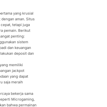
pertama yang krusial
t dengan aman. Situs
epat, tetapi juga
ra pemain. Berikut
angat penting:
ggunakan sistem
ibadi dan keuangan
lakukan deposit dan
yang memiliki
nangan jackpot
ndaan yang dapat
u saja meraih
ercaya bekerja sama
seperti Microgaming,
tikan bahwa permainan