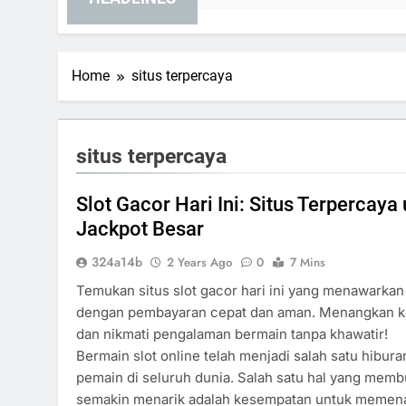
Home
situs terpercaya
situs terpercaya
Slot Gacor Hari Ini: Situs Terpercay
Jackpot Besar
324a14b
2 Years Ago
0
7 Mins
Temukan situs slot gacor hari ini yang menawarkan
dengan pembayaran cepat dan aman. Menangkan 
dan nikmati pengalaman bermain tanpa khawatir!
Bermain slot online telah menjadi salah satu hibura
pemain di seluruh dunia. Salah satu hal yang memb
semakin menarik adalah kesempatan untuk memena