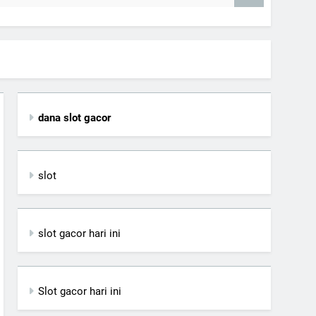
dana slot gacor
slot
slot gacor hari ini
Slot gacor hari ini