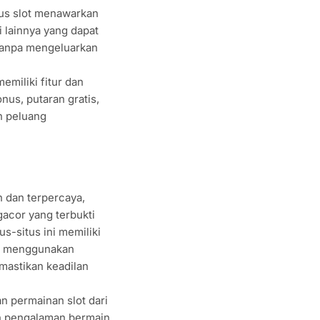
us slot menawarkan
 lainnya yang dapat
tanpa mengeluarkan
emiliki fitur dan
nus, putaran gratis,
n peluang
 dan terpercaya,
acor yang terbukti
-situs ini memiliki
dan menggunakan
astikan keadilan
an permainan slot dari
n pengalaman bermain