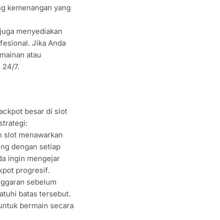
ang kemenangan yang
 juga menyediakan
esional. Jika Anda
rmainan atau
 24/7.
kpot besar di slot
trategi:
 slot menawarkan
ring dengan setiap
da ingin mengejar
kpot progresif.
nggaran sebelum
tuhi batas tersebut.
untuk bermain secara