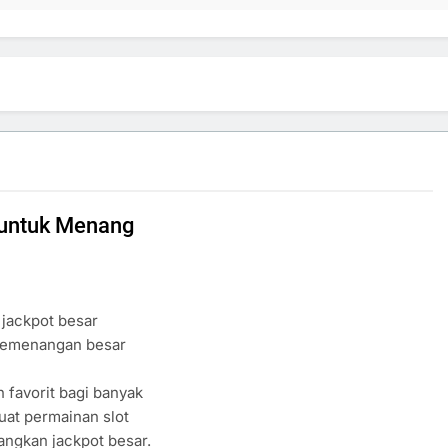
a untuk Menang
 jackpot besar
kemenangan besar
n favorit bagi banyak
uat permainan slot
ngkan jackpot besar.