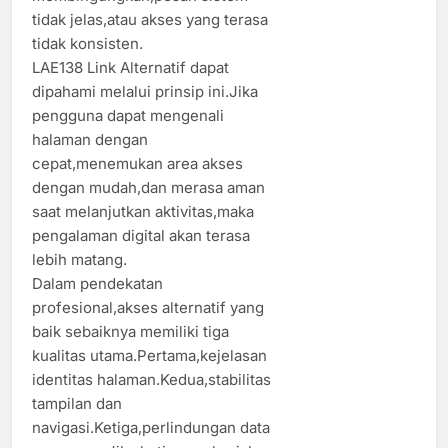
tidak jelas,atau akses yang terasa
tidak konsisten.
LAE138 Link Alternatif dapat
dipahami melalui prinsip ini.Jika
pengguna dapat mengenali
halaman dengan
cepat,menemukan area akses
dengan mudah,dan merasa aman
saat melanjutkan aktivitas,maka
pengalaman digital akan terasa
lebih matang.
Dalam pendekatan
profesional,akses alternatif yang
baik sebaiknya memiliki tiga
kualitas utama.Pertama,kejelasan
identitas halaman.Kedua,stabilitas
tampilan dan
navigasi.Ketiga,perlindungan data