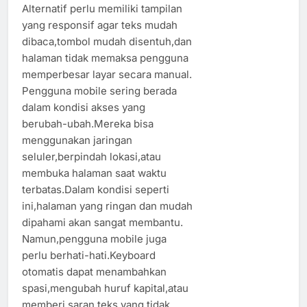
Alternatif perlu memiliki tampilan
yang responsif agar teks mudah
dibaca,tombol mudah disentuh,dan
halaman tidak memaksa pengguna
memperbesar layar secara manual.
Pengguna mobile sering berada
dalam kondisi akses yang
berubah-ubah.Mereka bisa
menggunakan jaringan
seluler,berpindah lokasi,atau
membuka halaman saat waktu
terbatas.Dalam kondisi seperti
ini,halaman yang ringan dan mudah
dipahami akan sangat membantu.
Namun,pengguna mobile juga
perlu berhati-hati.Keyboard
otomatis dapat menambahkan
spasi,mengubah huruf kapital,atau
memberi saran teks yang tidak