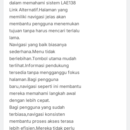
dalam memahami sistem LAE138
Link Alternatif.Halaman yang
memiliki navigasi jelas akan
membantu pengguna menemukan
tujuan tanpa harus mencari terlalu
lama.
Navigasi yang baik biasanya
sederhana.Menu tidak
berlebihan.Tombol utama mudah
terlihat.Informasi pendukung
tersedia tanpa mengganggu fokus
halaman.Bagi pengguna
baru,navigasi seperti ini membantu
mereka memahami langkah awal
dengan lebih cepat.
Bagi pengguna yang sudah
terbiasa,navigasi konsisten
membantu proses akses terasa
lebih efisien.Mereka tidak perlu