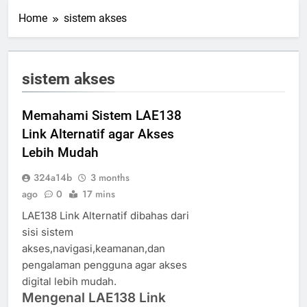
Home
sistem akses
sistem akses
Memahami Sistem LAE138
Link Alternatif agar Akses
Lebih Mudah
324a14b
3 months
ago
0
17 mins
LAE138 Link Alternatif dibahas dari
sisi sistem
akses,navigasi,keamanan,dan
pengalaman pengguna agar akses
digital lebih mudah.
Mengenal LAE138 Link