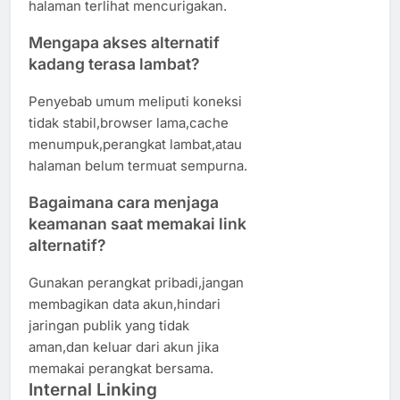
halaman terlihat mencurigakan.
Mengapa akses alternatif
kadang terasa lambat?
Penyebab umum meliputi koneksi
tidak stabil,browser lama,cache
menumpuk,perangkat lambat,atau
halaman belum termuat sempurna.
Bagaimana cara menjaga
keamanan saat memakai link
alternatif?
Gunakan perangkat pribadi,jangan
membagikan data akun,hindari
jaringan publik yang tidak
aman,dan keluar dari akun jika
memakai perangkat bersama.
Internal Linking