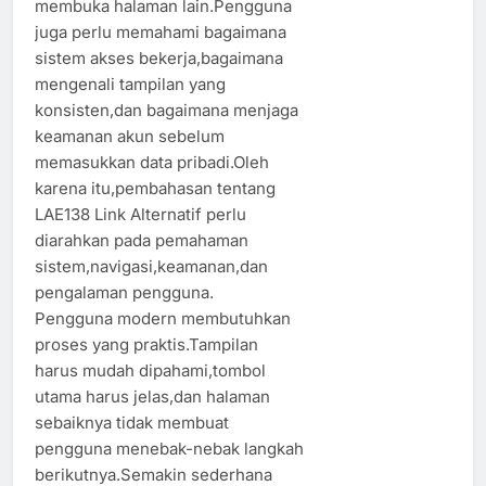
membuka halaman lain.Pengguna
juga perlu memahami bagaimana
sistem akses bekerja,bagaimana
mengenali tampilan yang
konsisten,dan bagaimana menjaga
keamanan akun sebelum
memasukkan data pribadi.Oleh
karena itu,pembahasan tentang
LAE138 Link Alternatif perlu
diarahkan pada pemahaman
sistem,navigasi,keamanan,dan
pengalaman pengguna.
Pengguna modern membutuhkan
proses yang praktis.Tampilan
harus mudah dipahami,tombol
utama harus jelas,dan halaman
sebaiknya tidak membuat
pengguna menebak-nebak langkah
berikutnya.Semakin sederhana