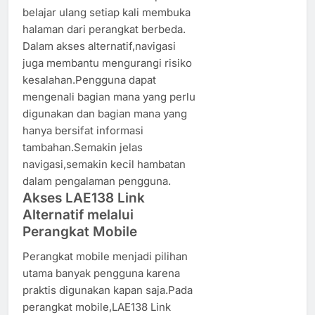
belajar ulang setiap kali membuka
halaman dari perangkat berbeda.
Dalam akses alternatif,navigasi
juga membantu mengurangi risiko
kesalahan.Pengguna dapat
mengenali bagian mana yang perlu
digunakan dan bagian mana yang
hanya bersifat informasi
tambahan.Semakin jelas
navigasi,semakin kecil hambatan
dalam pengalaman pengguna.
Akses LAE138 Link
Alternatif melalui
Perangkat Mobile
Perangkat mobile menjadi pilihan
utama banyak pengguna karena
praktis digunakan kapan saja.Pada
perangkat mobile,LAE138 Link