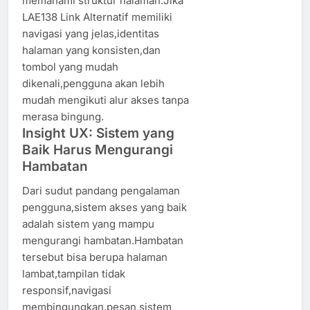
memahami struktur halaman.Jika
LAE138 Link Alternatif memiliki
navigasi yang jelas,identitas
halaman yang konsisten,dan
tombol yang mudah
dikenali,pengguna akan lebih
mudah mengikuti alur akses tanpa
merasa bingung.
Insight UX: Sistem yang
Baik Harus Mengurangi
Hambatan
Dari sudut pandang pengalaman
pengguna,sistem akses yang baik
adalah sistem yang mampu
mengurangi hambatan.Hambatan
tersebut bisa berupa halaman
lambat,tampilan tidak
responsif,navigasi
membingungkan,pesan sistem