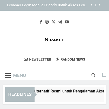
Skip
Daftar Edwinslot dengan Proses Cepat dan
to
Sederhana untuk Pengguna Baru
content
Daftar Lebah4D dengan Proses Cepat dan
Sederhana untuk Pengguna Baru
EDWINSLOT Link Alternatif Resmi untuk
Pengalaman Akses yang Lebih Nyaman
Lebah4D Login Mobile Friendly untuk Akses Lebih
Fleksibel dan Nyaman di Perangkat Harian
Daftar Edwinslot dengan Proses Cepat dan
Sederhana untuk Pengguna Baru
Nirakle
Dapatkan Produk Kecantikan Dan
Daftar Lebah4D dengan Proses Cepat dan
NEWSLETTER
RANDOM NEWS
Sederhana untuk Pengguna Baru
Perawatan Kulit Berkualitas Dari Nirakle.
MENU
WINSLOT Link Alternatif Resmi untuk Pengalaman Akses yan
HEADLINES
onth Ago