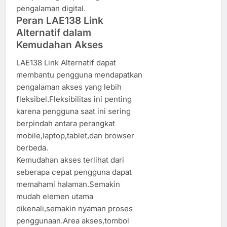
pengalaman digital.
Peran LAE138 Link
Alternatif dalam
Kemudahan Akses
LAE138 Link Alternatif dapat
membantu pengguna mendapatkan
pengalaman akses yang lebih
fleksibel.Fleksibilitas ini penting
karena pengguna saat ini sering
berpindah antara perangkat
mobile,laptop,tablet,dan browser
berbeda.
Kemudahan akses terlihat dari
seberapa cepat pengguna dapat
memahami halaman.Semakin
mudah elemen utama
dikenali,semakin nyaman proses
penggunaan.Area akses,tombol