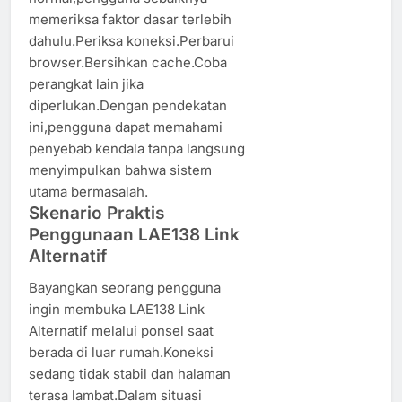
memeriksa faktor dasar terlebih
dahulu.Periksa koneksi.Perbarui
browser.Bersihkan cache.Coba
perangkat lain jika
diperlukan.Dengan pendekatan
ini,pengguna dapat memahami
penyebab kendala tanpa langsung
menyimpulkan bahwa sistem
utama bermasalah.
Skenario Praktis
Penggunaan LAE138 Link
Alternatif
Bayangkan seorang pengguna
ingin membuka LAE138 Link
Alternatif melalui ponsel saat
berada di luar rumah.Koneksi
sedang tidak stabil dan halaman
terasa lambat.Dalam situasi