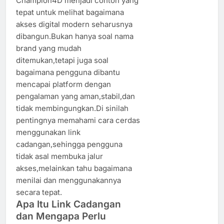
Champion4D menjadi contoh yang
tepat untuk melihat bagaimana
akses digital modern seharusnya
dibangun.Bukan hanya soal nama
brand yang mudah
ditemukan,tetapi juga soal
bagaimana pengguna dibantu
mencapai platform dengan
pengalaman yang aman,stabil,dan
tidak membingungkan.Di sinilah
pentingnya memahami cara cerdas
menggunakan link
cadangan,sehingga pengguna
tidak asal membuka jalur
akses,melainkan tahu bagaimana
menilai dan menggunakannya
secara tepat.
Apa Itu Link Cadangan
dan Mengapa Perlu