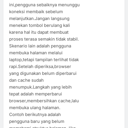
ini,pengguna sebaiknya menunggu
koneksi membaik sebelum
melanjutkan.Jangan langsung
menekan tombol berulang kali
karena hal itu dapat membuat
proses terasa semakin tidak stabil.
Skenario lain adalah pengguna
membuka halaman melalui
laptop,tetapi tampilan terlihat tidak
rapi.Setelah diperiksa,browser
yang digunakan belum diperbarui
dan cache sudah
menumpuk.Langkah yang lebih
tepat adalah memperbarui
browser,membersihkan cache,lalu
membuka ulang halaman.
Contoh berikutnya adalah
pengguna baru yang belum