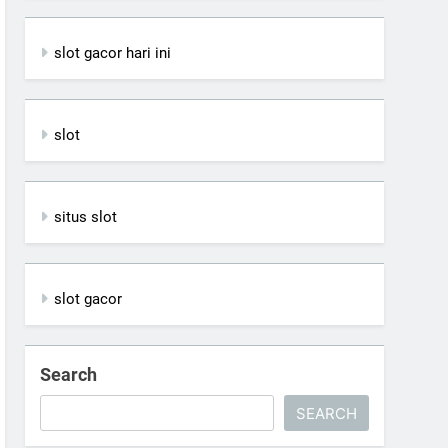
slot gacor hari ini
slot
situs slot
slot gacor
Search
SEARCH