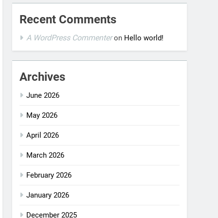
Recent Comments
A WordPress Commenter
on
Hello world!
Archives
June 2026
May 2026
April 2026
March 2026
February 2026
January 2026
December 2025