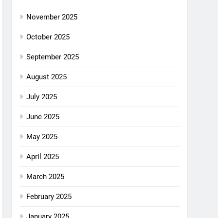
November 2025
October 2025
September 2025
August 2025
July 2025
June 2025
May 2025
April 2025
March 2025
February 2025
January 2025