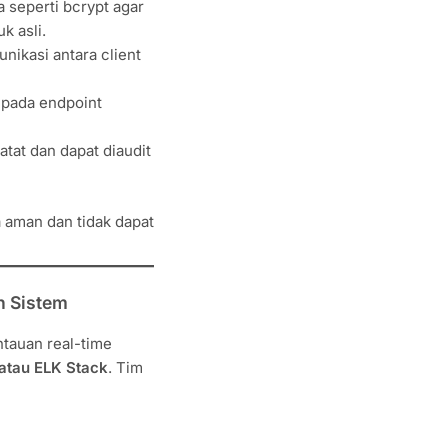
 seperti bcrypt agar
k asli.
nikasi antara client
 pada endpoint
atat dan dapat diaudit
 aman dan tidak dapat
n Sistem
ntauan real-time
atau ELK Stack
. Tim