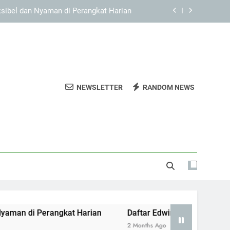
ksibel dan Nyaman di Perangkat Harian
at dan Sederhana untuk Pengguna Baru
at dan Sederhana untuk Pengguna Baru
 Pengalaman Akses yang Lebih Nyaman
NEWSLETTER
RANDOM NEWS
ksibel dan Nyaman di Perangkat Harian
at dan Sederhana untuk Pengguna Baru
.
at dan Sederhana untuk Pengguna Baru
rangkat Harian
Daftar Edwinslot dengan Proses Cepat 
2 Months Ago