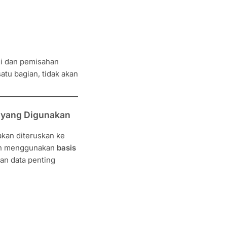
gi dan pemisahan
atu bagian, tidak akan
a yang Digunakan
akan diteruskan ke
kan menggunakan
basis
n data penting