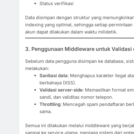
Status verifikasi
Data disimpan dengan struktur yang memungkinkan
indexing yang optimal, sehingga setiap permintaa
akun dapat dilakukan dalam waktu milidetik.
3.
Penggunaan Middleware untuk Validasi 
Sebelum data pengguna disimpan ke database, si
melakukan:
Sanitasi data
: Menghapus karakter ilegal ata
berbahaya (XSS).
Validasi server-side
: Memastikan format ema
sandi, dan validitas nomor telepon.
Throttling
: Mencegah spam pendaftaran berl
sama.
Semua ini dilakukan melalui middleware yang berj
sampai ke service utama, menjaga sistem dari pote