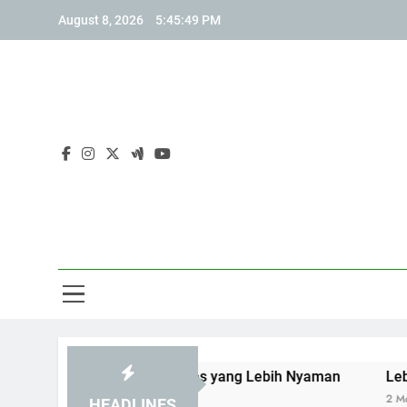
Skip
August 8, 2026
5:45:50 PM
to
content
Nir
Dapatkan P
k Pengalaman Akses yang Lebih Nyaman
Lebah4D Login M
2 Months Ago
HEADLINES