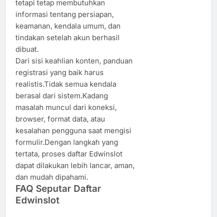
tetapi tetap membutuhkan
informasi tentang persiapan,
keamanan, kendala umum, dan
tindakan setelah akun berhasil
dibuat.
Dari sisi keahlian konten, panduan
registrasi yang baik harus
realistis.Tidak semua kendala
berasal dari sistem.Kadang
masalah muncul dari koneksi,
browser, format data, atau
kesalahan pengguna saat mengisi
formulir.Dengan langkah yang
tertata, proses daftar Edwinslot
dapat dilakukan lebih lancar, aman,
dan mudah dipahami.
FAQ Seputar Daftar
Edwinslot