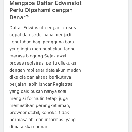
Mengapa Daftar Edwinslot
Perlu Dipahami dengan
Benar?
Daftar Edwinslot dengan proses
cepat dan sederhana menjadi
kebutuhan bagi pengguna baru
yang ingin membuat akun tanpa
merasa bingung.Sejak awal,
proses registrasi perlu dilakukan
dengan rapi agar data akun mudah
dikelola dan akses berikutnya
berjalan lebih lancar.Registrasi
yang baik bukan hanya soal
mengisi formulir, tetapi juga
memastikan perangkat aman,
browser stabil, koneksi tidak
bermasalah, dan informasi yang
dimasukkan benar.