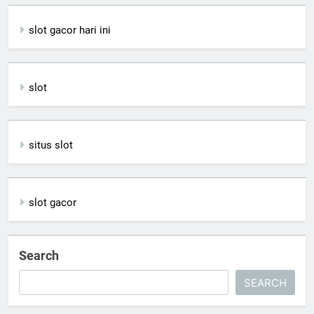
slot gacor hari ini
slot
situs slot
slot gacor
Search
SEARCH