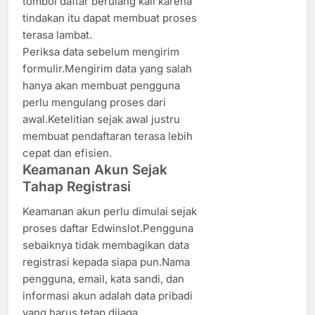
tombol daftar berulang kali karena
tindakan itu dapat membuat proses
terasa lambat.
Periksa data sebelum mengirim
formulir.Mengirim data yang salah
hanya akan membuat pengguna
perlu mengulang proses dari
awal.Ketelitian sejak awal justru
membuat pendaftaran terasa lebih
cepat dan efisien.
Keamanan Akun Sejak
Tahap Registrasi
Keamanan akun perlu dimulai sejak
proses daftar Edwinslot.Pengguna
sebaiknya tidak membagikan data
registrasi kepada siapa pun.Nama
pengguna, email, kata sandi, dan
informasi akun adalah data pribadi
yang harus tetap dijaga.