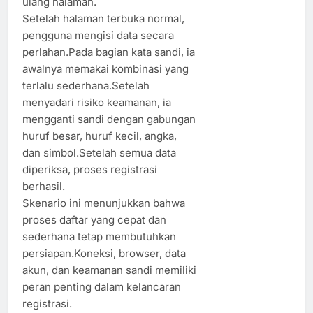
ulang halaman.
Setelah halaman terbuka normal,
pengguna mengisi data secara
perlahan.Pada bagian kata sandi, ia
awalnya memakai kombinasi yang
terlalu sederhana.Setelah
menyadari risiko keamanan, ia
mengganti sandi dengan gabungan
huruf besar, huruf kecil, angka,
dan simbol.Setelah semua data
diperiksa, proses registrasi
berhasil.
Skenario ini menunjukkan bahwa
proses daftar yang cepat dan
sederhana tetap membutuhkan
persiapan.Koneksi, browser, data
akun, dan keamanan sandi memiliki
peran penting dalam kelancaran
registrasi.