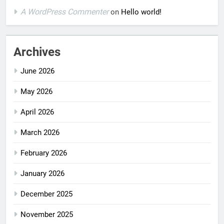
A WordPress Commenter
on
Hello world!
Archives
June 2026
May 2026
April 2026
March 2026
February 2026
January 2026
December 2025
November 2025