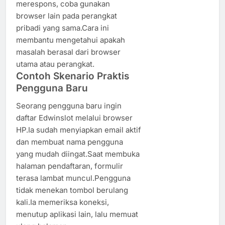
merespons, coba gunakan
browser lain pada perangkat
pribadi yang sama.Cara ini
membantu mengetahui apakah
masalah berasal dari browser
utama atau perangkat.
Contoh Skenario Praktis
Pengguna Baru
Seorang pengguna baru ingin
daftar Edwinslot melalui browser
HP.Ia sudah menyiapkan email aktif
dan membuat nama pengguna
yang mudah diingat.Saat membuka
halaman pendaftaran, formulir
terasa lambat muncul.Pengguna
tidak menekan tombol berulang
kali.Ia memeriksa koneksi,
menutup aplikasi lain, lalu memuat