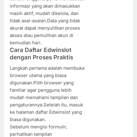
informasi yang akan dimasukkan
masih aktif, mudah dikelola, dan
tidak asal-asalan.Data yang tidak
akurat dapat menyulitkan proses
akses atau pemulihan akun di
kemudian hari.
Cara Daftar Edwinslot
dengan Proses Praktis
Langkah pertama adalah membuka
browser utama yang biasa
digunakan.Pilih browser yang
familiar agar pengguna lebih
mudah memahami tampilan dan
pengaturannya.Setelah itu, masuk
ke halaman daftar Edwinslot yang
biasa digunakan.
Sebelum mengisi formulir,
perhatikan tampilan