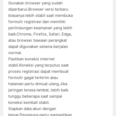
Gunakan browser yang sudah
diperbarui.Browser versi terbaru
biasanya lebih stabil saat membuka
formulir registrasi dan memiliki
perlindungan keamanan yang lebih
baik.Chrome, Firefox, Safari, Edge,
atau browser bawaan perangkat
dapat digunakan selama berjalan
normal.
Pastikan koneksi internet
stabil.Koneksi yang terputus saat
proses registrasi dapat membuat
formulir gagal terkirim atau
halaman perlu dimuat ulang.Jika
jaringan terasa lambat, lebih baik
tunggu beberapa saat sampai
koneksi kembali stabil.
Siapkan data akun dengan
benar.Pengguna perlu memastikan