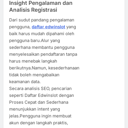
Insight Pengalaman dan
Analisis Registrasi
Dari sudut pandang pengalaman
pengguna,
daftar edwinslot
yang
baik harus mudah dipahami oleh
pengguna baru.Alur yang
sederhana membantu pengguna
menyelesaikan pendaftaran tanpa
harus menebak langkah
berikutnya.Namun, kesederhanaan
tidak boleh mengabaikan
keamanan data.
Secara analisis SEO, pencarian
seperti Daftar Edwinslot dengan
Proses Cepat dan Sederhana
menunjukkan intent yang
jelas.Pengguna ingin membuat
akun dengan langkah praktis,