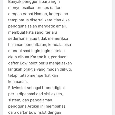
Banyak pengguna baru ingin
menyelesaikan proses daftar
dengan cepat.Namun, kecepatan
tetap harus disertai ketelitian.Jika
pengguna salah mengetik email,
membuat kata sandi terlalu
sederhana, atau tidak memeriksa
halaman pendaftaran, kendala bisa
muncul saat ingin login setelah
akun dibuat.Karena itu, panduan
daftar Edwinslot perlu menjelaskan
langkah praktis yang mudah diikuti,
tetapi tetap memperhatikan
keamanan.
Edwinslot sebagai brand digital
perlu dipahami dari sisi akses,
sistem, dan pengalaman
pengguna.Artikel ini membahas
cara daftar Edwinslot dengan