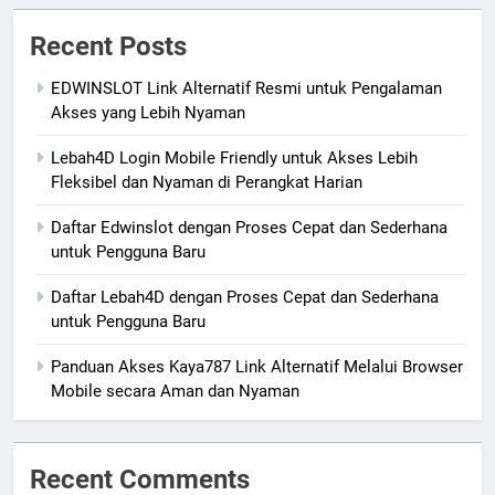
Recent Posts
EDWINSLOT Link Alternatif Resmi untuk Pengalaman
Akses yang Lebih Nyaman
Lebah4D Login Mobile Friendly untuk Akses Lebih
Fleksibel dan Nyaman di Perangkat Harian
Daftar Edwinslot dengan Proses Cepat dan Sederhana
untuk Pengguna Baru
Daftar Lebah4D dengan Proses Cepat dan Sederhana
untuk Pengguna Baru
Panduan Akses Kaya787 Link Alternatif Melalui Browser
Mobile secara Aman dan Nyaman
Recent Comments