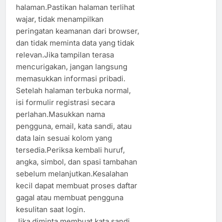
halaman.Pastikan halaman terlihat
wajar, tidak menampilkan
peringatan keamanan dari browser,
dan tidak meminta data yang tidak
relevan.Jika tampilan terasa
mencurigakan, jangan langsung
memasukkan informasi pribadi.
Setelah halaman terbuka normal,
isi formulir registrasi secara
perlahan.Masukkan nama
pengguna, email, kata sandi, atau
data lain sesuai kolom yang
tersedia.Periksa kembali huruf,
angka, simbol, dan spasi tambahan
sebelum melanjutkan.Kesalahan
kecil dapat membuat proses daftar
gagal atau membuat pengguna
kesulitan saat login.
Jika diminta membuat kata sandi,