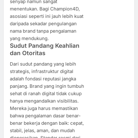
senyap namun sangat
menentukan. Bagi Champion4D,
asosiasi seperti ini jauh lebih kuat
daripada sekadar pengulangan
nama brand tanpa pengalaman
yang mendukung.
Sudut Pandang Keahlian
dan Otoritas
Dari sudut pandang yang lebih
strategis, infrastruktur digital
adalah fondasi reputasi jangka
panjang. Brand yang ingin tumbuh
sehat di ranah digital tidak cukup
hanya mengandalkan visibilitas.
Mereka juga harus memastikan
bahwa pengalaman dasar benar-
benar bekerja dengan baik: cepat,
stabil, jelas, aman, dan mudah
dioperasikan. Standar resmi dari