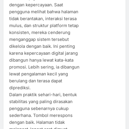
dengan kepercayaan. Saat
pengguna melihat bahwa halaman
tidak berantakan, interaksi terasa
mulus, dan struktur platform tetap
konsisten, mereka cenderung
menganggap sistem tersebut
dikelola dengan baik. Ini penting
karena kepercayaan digital jarang
dibangun hanya lewat kata-kata
promosi. Lebih sering, ia dibangun
lewat pengalaman kecil yang
berulang dan terasa dapat
diprediksi.
Dalam praktik sehari-hari, bentuk
stabilitas yang paling dirasakan
pengguna sebenarnya cukup
sederhana. Tombol merespons
dengan baik. Halaman tidak