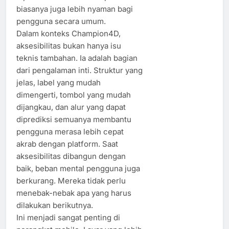
biasanya juga lebih nyaman bagi
pengguna secara umum.
Dalam konteks Champion4D,
aksesibilitas bukan hanya isu
teknis tambahan. Ia adalah bagian
dari pengalaman inti. Struktur yang
jelas, label yang mudah
dimengerti, tombol yang mudah
dijangkau, dan alur yang dapat
diprediksi semuanya membantu
pengguna merasa lebih cepat
akrab dengan platform. Saat
aksesibilitas dibangun dengan
baik, beban mental pengguna juga
berkurang. Mereka tidak perlu
menebak-nebak apa yang harus
dilakukan berikutnya.
Ini menjadi sangat penting di