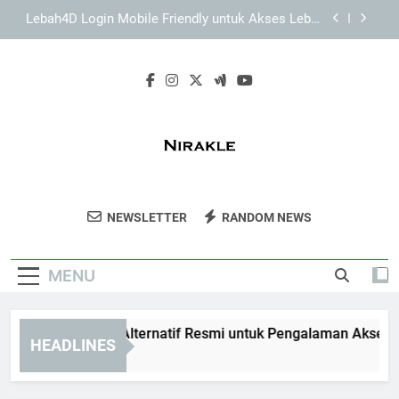
Skip
Daftar Edwinslot dengan Proses Cepat dan
to
Sederhana untuk Pengguna Baru
content
Daftar Lebah4D dengan Proses Cepat dan
Sederhana untuk Pengguna Baru
EDWINSLOT Link Alternatif Resmi untuk
Pengalaman Akses yang Lebih Nyaman
Lebah4D Login Mobile Friendly untuk Akses Lebih
Fleksibel dan Nyaman di Perangkat Harian
Daftar Edwinslot dengan Proses Cepat dan
Sederhana untuk Pengguna Baru
Nirakle
Dapatkan Produk Kecantikan Dan
Daftar Lebah4D dengan Proses Cepat dan
NEWSLETTER
RANDOM NEWS
Sederhana untuk Pengguna Baru
Perawatan Kulit Berkualitas Dari Nirakle.
MENU
WINSLOT Link Alternatif Resmi untuk Pengalaman Akses yan
HEADLINES
onth Ago