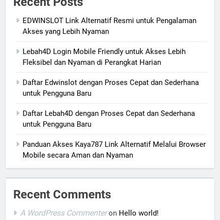
Recent Posts
EDWINSLOT Link Alternatif Resmi untuk Pengalaman
Akses yang Lebih Nyaman
Lebah4D Login Mobile Friendly untuk Akses Lebih
Fleksibel dan Nyaman di Perangkat Harian
Daftar Edwinslot dengan Proses Cepat dan Sederhana
untuk Pengguna Baru
Daftar Lebah4D dengan Proses Cepat dan Sederhana
untuk Pengguna Baru
Panduan Akses Kaya787 Link Alternatif Melalui Browser
Mobile secara Aman dan Nyaman
Recent Comments
A WordPress Commenter
on
Hello world!