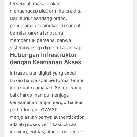
tersendat, maka ia akan
menganggap platform itu praktis.
Dari sudut pandang brand,
pengalaman sesingkat itu sangat
bernilai karena langsung
membentuk persepsi bahwa
sistemnya siap dipakai kapan saja.
Hubungan Infrastruktur
dengan Keamanan Akses
Infrastruktur digital yang andal
bukan hanya soal performa, tetapi
juga soal keamanan. Sistem yang
baik harus mampu menjaga
kenyamanan tanpa mengorbankan
perlindungan. OWASP
menjelaskan bahwa authentication
adalah proses verifikasi bahwa
individu, entitas, atau situs benar-