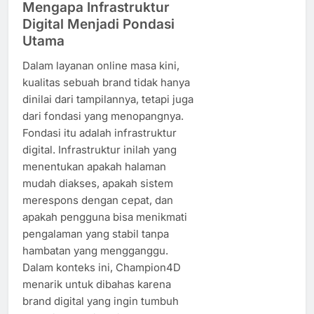
Mengapa Infrastruktur
Digital Menjadi Pondasi
Utama
Dalam layanan online masa kini,
kualitas sebuah brand tidak hanya
dinilai dari tampilannya, tetapi juga
dari fondasi yang menopangnya.
Fondasi itu adalah infrastruktur
digital. Infrastruktur inilah yang
menentukan apakah halaman
mudah diakses, apakah sistem
merespons dengan cepat, dan
apakah pengguna bisa menikmati
pengalaman yang stabil tanpa
hambatan yang mengganggu.
Dalam konteks ini, Champion4D
menarik untuk dibahas karena
brand digital yang ingin tumbuh