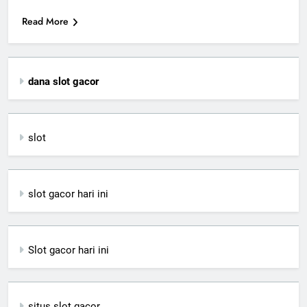
Read More
dana slot gacor
slot
slot gacor hari ini
Slot gacor hari ini
situs slot gacor