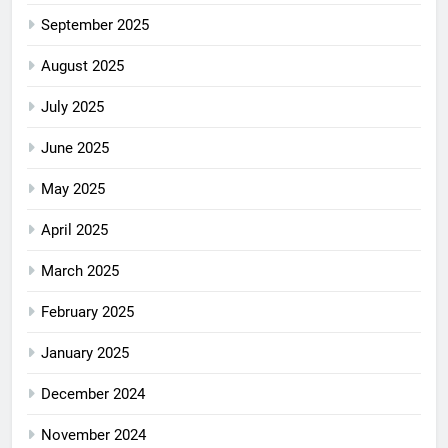
September 2025
August 2025
July 2025
June 2025
May 2025
April 2025
March 2025
February 2025
January 2025
December 2024
November 2024