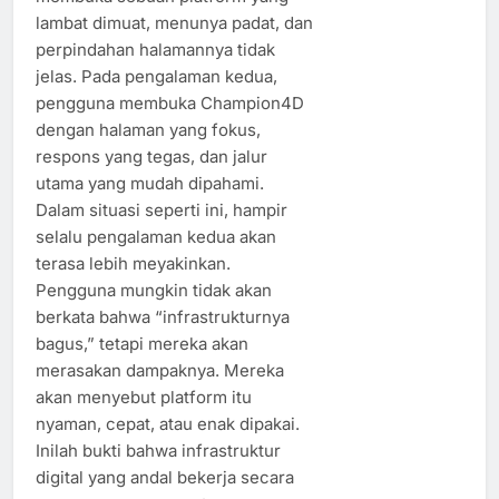
lambat dimuat, menunya padat, dan
perpindahan halamannya tidak
jelas. Pada pengalaman kedua,
pengguna membuka Champion4D
dengan halaman yang fokus,
respons yang tegas, dan jalur
utama yang mudah dipahami.
Dalam situasi seperti ini, hampir
selalu pengalaman kedua akan
terasa lebih meyakinkan.
Pengguna mungkin tidak akan
berkata bahwa “infrastrukturnya
bagus,” tetapi mereka akan
merasakan dampaknya. Mereka
akan menyebut platform itu
nyaman, cepat, atau enak dipakai.
Inilah bukti bahwa infrastruktur
digital yang andal bekerja secara