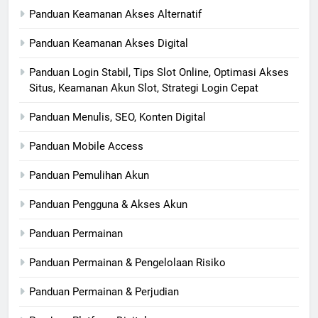
Panduan Keamanan Akses Alternatif
Panduan Keamanan Akses Digital
Panduan Login Stabil, Tips Slot Online, Optimasi Akses
Situs, Keamanan Akun Slot, Strategi Login Cepat
Panduan Menulis, SEO, Konten Digital
Panduan Mobile Access
Panduan Pemulihan Akun
Panduan Pengguna & Akses Akun
Panduan Permainan
Panduan Permainan & Pengelolaan Risiko
Panduan Permainan & Perjudian