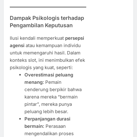
Dampak Psikologis terhadap
Pengambilan Keputusan
Ilusi kendali memperkuat
persepsi
agensi
atau kemampuan individu
untuk memengaruhi hasil. Dalam
konteks slot, ini menimbulkan efek
psikologis yang kuat, seperti:
Overestimasi peluang
menang:
Pemain
cenderung berpikir bahwa
karena mereka “bermain
pintar”, mereka punya
peluang lebih besar.
Perpanjangan durasi
bermain:
Perasaan
mengendalikan proses