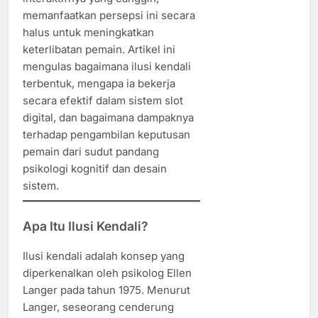
memanfaatkan persepsi ini secara
halus untuk meningkatkan
keterlibatan pemain. Artikel ini
mengulas bagaimana ilusi kendali
terbentuk, mengapa ia bekerja
secara efektif dalam sistem slot
digital, dan bagaimana dampaknya
terhadap pengambilan keputusan
pemain dari sudut pandang
psikologi kognitif dan desain
sistem.
Apa Itu Ilusi Kendali?
Ilusi kendali adalah konsep yang
diperkenalkan oleh psikolog Ellen
Langer pada tahun 1975. Menurut
Langer, seseorang cenderung