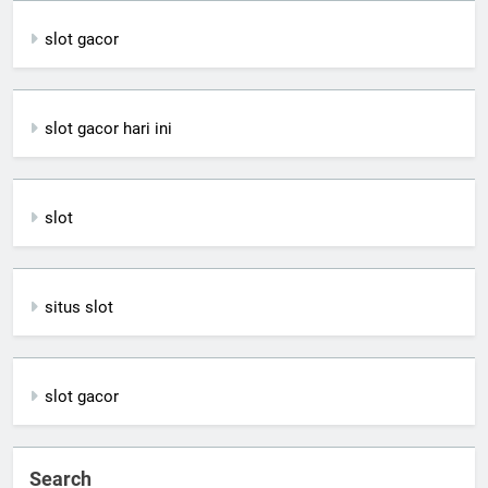
slot gacor
slot gacor hari ini
slot
situs slot
slot gacor
Search