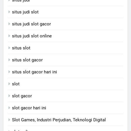
situs judi
situs judi slot
situs judi slot gacor
situs judi slot online
situs slot
situs slot gacor
situs slot gacor hari ini
slot
slot gacor
slot gacor hari ini
Slot Games, Industri Perjudian, Teknologi Digital