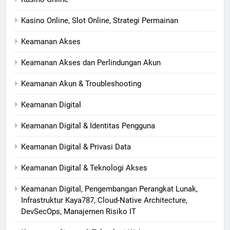
Kasino Online, Slot Online, Strategi Permainan
Keamanan Akses
Keamanan Akses dan Perlindungan Akun
Keamanan Akun & Troubleshooting
Keamanan Digital
Keamanan Digital & Identitas Pengguna
Keamanan Digital & Privasi Data
Keamanan Digital & Teknologi Akses
Keamanan Digital, Pengembangan Perangkat Lunak,
Infrastruktur Kaya787, Cloud-Native Architecture,
DevSecOps, Manajemen Risiko IT