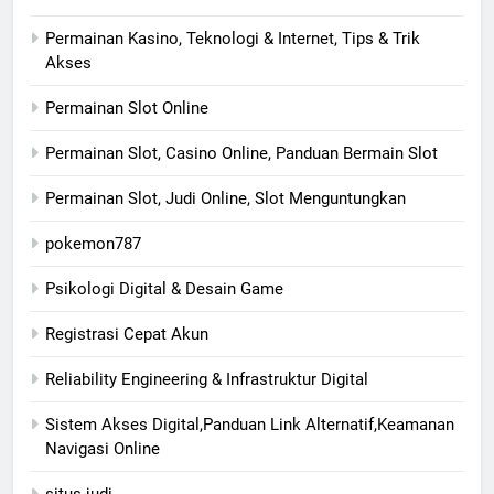
Permainan Kasino, Teknologi & Internet, Tips & Trik
Akses
Permainan Slot Online
Permainan Slot, Casino Online, Panduan Bermain Slot
Permainan Slot, Judi Online, Slot Menguntungkan
pokemon787
Psikologi Digital & Desain Game
Registrasi Cepat Akun
Reliability Engineering & Infrastruktur Digital
Sistem Akses Digital,Panduan Link Alternatif,Keamanan
Navigasi Online