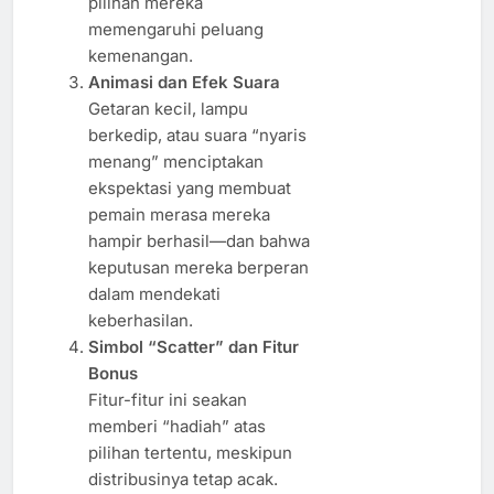
pilihan mereka
memengaruhi peluang
kemenangan.
Animasi dan Efek Suara
Getaran kecil, lampu
berkedip, atau suara “nyaris
menang” menciptakan
ekspektasi yang membuat
pemain merasa mereka
hampir berhasil—dan bahwa
keputusan mereka berperan
dalam mendekati
keberhasilan.
Simbol “Scatter” dan Fitur
Bonus
Fitur-fitur ini seakan
memberi “hadiah” atas
pilihan tertentu, meskipun
distribusinya tetap acak.