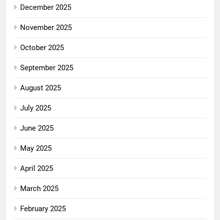
December 2025
November 2025
October 2025
September 2025
August 2025
July 2025
June 2025
May 2025
April 2025
March 2025
February 2025