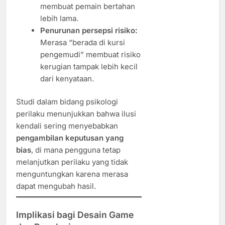
membuat pemain bertahan
lebih lama.
Penurunan persepsi risiko:
Merasa “berada di kursi
pengemudi” membuat risiko
kerugian tampak lebih kecil
dari kenyataan.
Studi dalam bidang psikologi
perilaku menunjukkan bahwa ilusi
kendali sering menyebabkan
pengambilan keputusan yang
bias
, di mana pengguna tetap
melanjutkan perilaku yang tidak
menguntungkan karena merasa
dapat mengubah hasil.
Implikasi bagi Desain Game