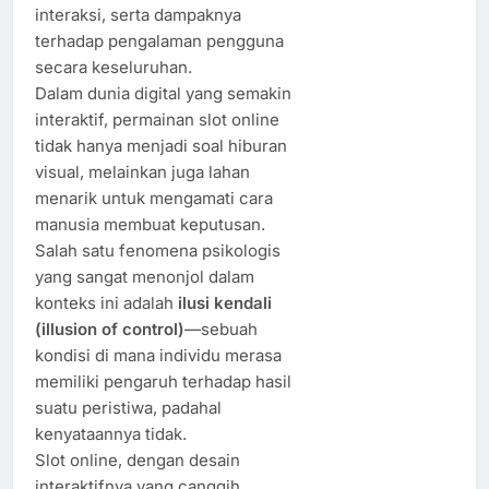
interaksi, serta dampaknya
terhadap pengalaman pengguna
secara keseluruhan.
Dalam dunia digital yang semakin
interaktif, permainan slot online
tidak hanya menjadi soal hiburan
visual, melainkan juga lahan
menarik untuk mengamati cara
manusia membuat keputusan.
Salah satu fenomena psikologis
yang sangat menonjol dalam
konteks ini adalah
ilusi kendali
(illusion of control)
—sebuah
kondisi di mana individu merasa
memiliki pengaruh terhadap hasil
suatu peristiwa, padahal
kenyataannya tidak.
Slot online, dengan desain
interaktifnya yang canggih,