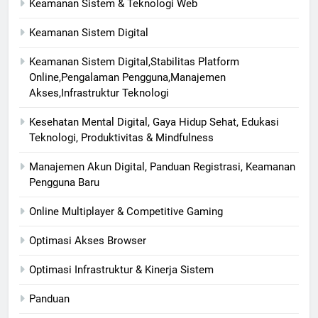
Keamanan Sistem & Teknologi Web
Keamanan Sistem Digital
Keamanan Sistem Digital,Stabilitas Platform
Online,Pengalaman Pengguna,Manajemen
Akses,Infrastruktur Teknologi
Kesehatan Mental Digital, Gaya Hidup Sehat, Edukasi
Teknologi, Produktivitas & Mindfulness
Manajemen Akun Digital, Panduan Registrasi, Keamanan
Pengguna Baru
Online Multiplayer & Competitive Gaming
Optimasi Akses Browser
Optimasi Infrastruktur & Kinerja Sistem
Panduan