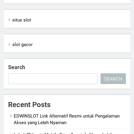
situs slot
slot gacor
Search
SEARCH
Recent Posts
EDWINSLOT Link Alternatif Resmi untuk Pengalaman
Akses yang Lebih Nyaman