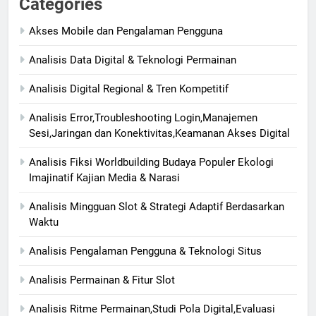
Categories
Akses Mobile dan Pengalaman Pengguna
Analisis Data Digital & Teknologi Permainan
Analisis Digital Regional & Tren Kompetitif
Analisis Error,Troubleshooting Login,Manajemen
Sesi,Jaringan dan Konektivitas,Keamanan Akses Digital
Analisis Fiksi Worldbuilding Budaya Populer Ekologi
Imajinatif Kajian Media & Narasi
Analisis Mingguan Slot & Strategi Adaptif Berdasarkan
Waktu
Analisis Pengalaman Pengguna & Teknologi Situs
Analisis Permainan & Fitur Slot
Analisis Ritme Permainan,Studi Pola Digital,Evaluasi