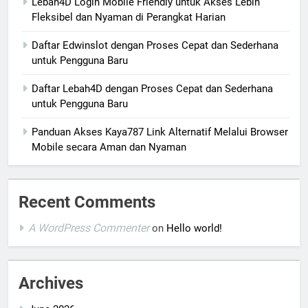
Lebah4D Login Mobile Friendly untuk Akses Lebih
Fleksibel dan Nyaman di Perangkat Harian
Daftar Edwinslot dengan Proses Cepat dan Sederhana
untuk Pengguna Baru
Daftar Lebah4D dengan Proses Cepat dan Sederhana
untuk Pengguna Baru
Panduan Akses Kaya787 Link Alternatif Melalui Browser
Mobile secara Aman dan Nyaman
Recent Comments
A WordPress Commenter
on
Hello world!
Archives