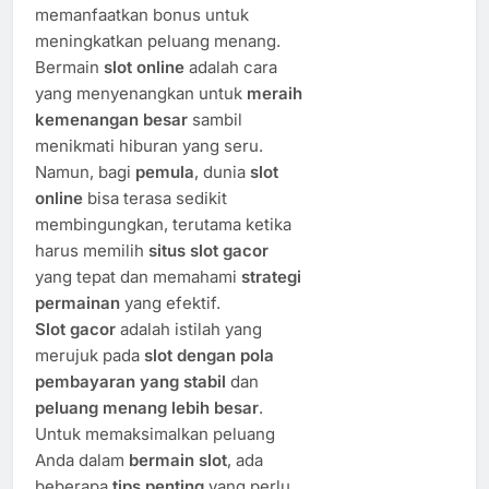
memanfaatkan bonus untuk
meningkatkan peluang menang.
Bermain
slot online
adalah cara
yang menyenangkan untuk
meraih
kemenangan besar
sambil
menikmati hiburan yang seru.
Namun, bagi
pemula
, dunia
slot
online
bisa terasa sedikit
membingungkan, terutama ketika
harus memilih
situs slot gacor
yang tepat dan memahami
strategi
permainan
yang efektif.
Slot gacor
adalah istilah yang
merujuk pada
slot dengan pola
pembayaran yang stabil
dan
peluang menang lebih besar
.
Untuk memaksimalkan peluang
Anda dalam
bermain slot
, ada
beberapa
tips penting
yang perlu