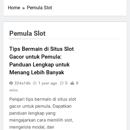
Home
Pemula Slot
Pemula Slot
Tips Bermain di Situs Slot
Gacor untuk Pemula:
Panduan Lengkap untuk
Menang Lebih Banyak
324a14b
1 year ago
0
8
mins
Pelajari tips bermain di situs slot
gacor untuk pemula. Dapatkan
panduan lengkap yang
mengajarkan cara memilih slot,
mengelola modal, dan