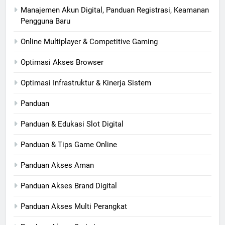
Manajemen Akun Digital, Panduan Registrasi, Keamanan
Pengguna Baru
Online Multiplayer & Competitive Gaming
Optimasi Akses Browser
Optimasi Infrastruktur & Kinerja Sistem
Panduan
Panduan & Edukasi Slot Digital
Panduan & Tips Game Online
Panduan Akses Aman
Panduan Akses Brand Digital
Panduan Akses Multi Perangkat