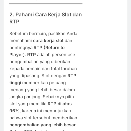
2.
Pahami Cara Kerja Slot dan
RTP
Sebelum bermain, pastikan Anda
memahami
cara kerja slot
dan
pentingnya
RTP (Return to
Player)
.
RTP
adalah persentase
pengembalian yang diberikan
kepada pemain dari total taruhan
yang dipasang. Slot dengan
RTP
tinggi
memberikan peluang
menang yang lebih besar dalam
jangka panjang. Sebaiknya pilih
slot yang memiliki
RTP di atas
96%
, karena ini menunjukkan
bahwa slot tersebut memberikan
pengembalian yang lebih besar
.