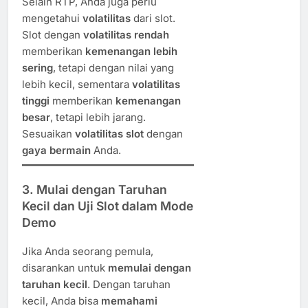
Selain RTP, Anda juga perlu
mengetahui
volatilitas
dari slot.
Slot dengan
volatilitas rendah
memberikan
kemenangan lebih
sering
, tetapi dengan nilai yang
lebih kecil, sementara
volatilitas
tinggi
memberikan
kemenangan
besar
, tetapi lebih jarang.
Sesuaikan
volatilitas slot
dengan
gaya bermain
Anda.
3.
Mulai dengan Taruhan
Kecil dan Uji Slot dalam Mode
Demo
Jika Anda seorang pemula,
disarankan untuk
memulai dengan
taruhan kecil
. Dengan taruhan
kecil, Anda bisa
memahami