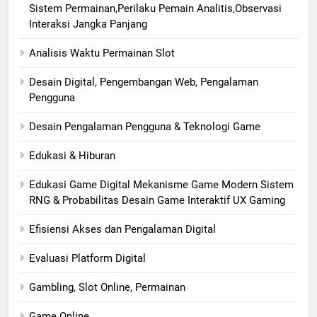
Sistem Permainan,Perilaku Pemain Analitis,Observasi
Interaksi Jangka Panjang
Analisis Waktu Permainan Slot
Desain Digital, Pengembangan Web, Pengalaman
Pengguna
Desain Pengalaman Pengguna & Teknologi Game
Edukasi & Hiburan
Edukasi Game Digital Mekanisme Game Modern Sistem
RNG & Probabilitas Desain Game Interaktif UX Gaming
Efisiensi Akses dan Pengalaman Digital
Evaluasi Platform Digital
Gambling, Slot Online, Permainan
Game Online