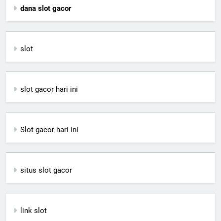
dana slot gacor
slot
slot gacor hari ini
Slot gacor hari ini
situs slot gacor
link slot