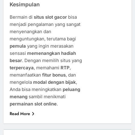
Kesimpulan
Bermain di
situs slot gacor
bisa
menjadi pengalaman yang sangat
menyenangkan dan
menguntungkan, terutama bagi
pemula
yang ingin merasakan
sensasi
memenangkan hadiah
besar
. Dengan memilih situs yang
terpercaya
, memahami
RTP
,
memanfaatkan
fitur bonus
, dan
mengelola
modal dengan bijak
,
Anda bisa meningkatkan
peluang
menang
sambil menikmati
permainan slot online
.
Read More