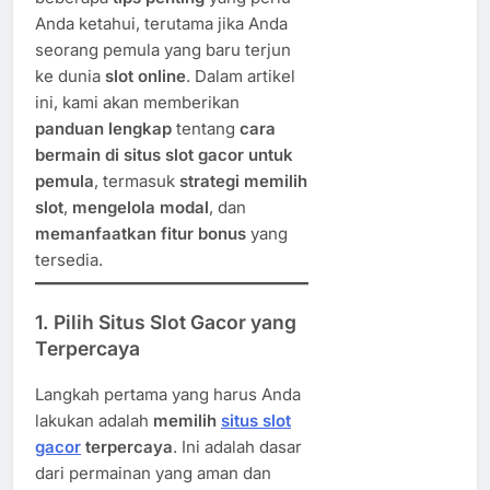
Anda ketahui, terutama jika Anda
seorang pemula yang baru terjun
ke dunia
slot online
. Dalam artikel
ini, kami akan memberikan
panduan lengkap
tentang
cara
bermain di situs slot gacor untuk
pemula
, termasuk
strategi memilih
slot
,
mengelola modal
, dan
memanfaatkan fitur bonus
yang
tersedia.
1.
Pilih Situs Slot Gacor yang
Terpercaya
Langkah pertama yang harus Anda
lakukan adalah
memilih
situs slot
gacor
terpercaya
. Ini adalah dasar
dari permainan yang aman dan