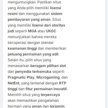
menguntungkan. Pastikan situs
yang Anda pilih memiliki
lisensi
resmi
dan menggunakan
sistem
pembayaran yang aman
. Situs
yang memiliki
lisensi dari otoritas
judi
seperti
MGA
atau
UKGC
menunjukkan bahwa mereka
beroperasi dengan standar
keamanan tinggi
dan memberikan
peluang permainan yang adil
.
Selain itu, pilih situs yang
menawarkan
beragam pilihan slot
dari
penyedia terkemuka
seperti
Pragmatic Play
,
Microgaming
, dan
NetEnt
, yang terkenal dengan
RTP
tinggi
dan
fitur permainan inovatif
.
Memilih situs yang
terpercaya
akan memastikan pengalaman
bermain yang
aman
dan
terjamin
.