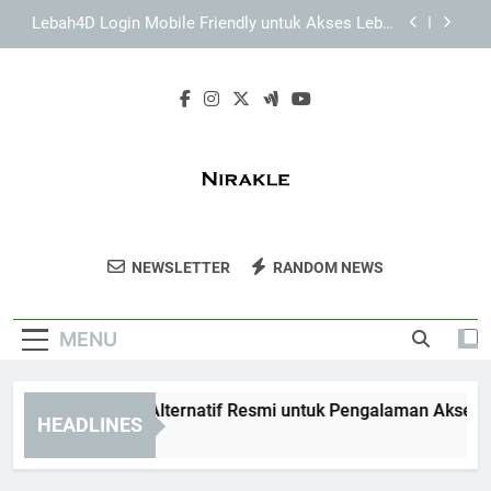
Skip
Daftar Edwinslot dengan Proses Cepat dan
to
Sederhana untuk Pengguna Baru
content
Daftar Lebah4D dengan Proses Cepat dan
Sederhana untuk Pengguna Baru
EDWINSLOT Link Alternatif Resmi untuk
Pengalaman Akses yang Lebih Nyaman
Lebah4D Login Mobile Friendly untuk Akses Lebih
Fleksibel dan Nyaman di Perangkat Harian
Daftar Edwinslot dengan Proses Cepat dan
Sederhana untuk Pengguna Baru
Nirakle
Dapatkan Produk Kecantikan Dan
Daftar Lebah4D dengan Proses Cepat dan
NEWSLETTER
RANDOM NEWS
Sederhana untuk Pengguna Baru
Perawatan Kulit Berkualitas Dari Nirakle.
MENU
WINSLOT Link Alternatif Resmi untuk Pengalaman Akses yan
HEADLINES
onth Ago