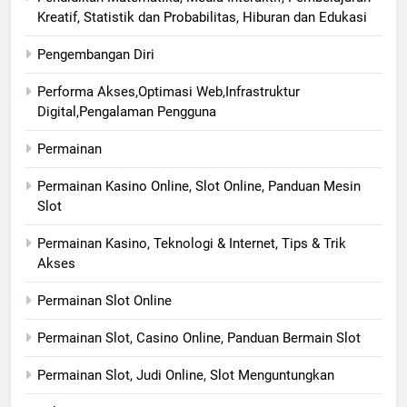
Kreatif, Statistik dan Probabilitas, Hiburan dan Edukasi
Pengembangan Diri
Performa Akses,Optimasi Web,Infrastruktur
Digital,Pengalaman Pengguna
Permainan
Permainan Kasino Online, Slot Online, Panduan Mesin
Slot
Permainan Kasino, Teknologi & Internet, Tips & Trik
Akses
Permainan Slot Online
Permainan Slot, Casino Online, Panduan Bermain Slot
Permainan Slot, Judi Online, Slot Menguntungkan