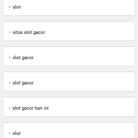
slot
situs slot gacor
slot gacor
slot gacor
slot gacor hari ini
slot