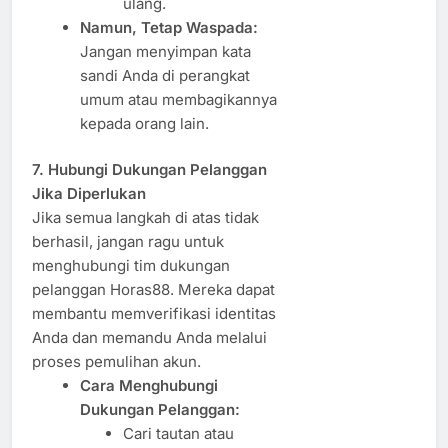
ulang.
Namun, Tetap Waspada:
Jangan menyimpan kata
sandi Anda di perangkat
umum atau membagikannya
kepada orang lain.
7. Hubungi Dukungan Pelanggan
Jika Diperlukan
Jika semua langkah di atas tidak
berhasil, jangan ragu untuk
menghubungi tim dukungan
pelanggan Horas88. Mereka dapat
membantu memverifikasi identitas
Anda dan memandu Anda melalui
proses pemulihan akun.
Cara Menghubungi
Dukungan Pelanggan:
Cari tautan atau