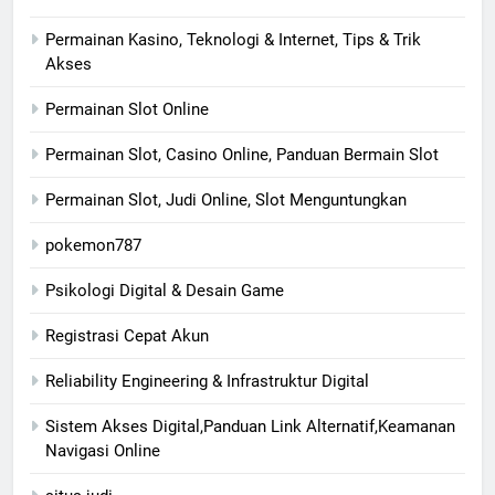
Permainan Kasino, Teknologi & Internet, Tips & Trik
Akses
Permainan Slot Online
Permainan Slot, Casino Online, Panduan Bermain Slot
Permainan Slot, Judi Online, Slot Menguntungkan
pokemon787
Psikologi Digital & Desain Game
Registrasi Cepat Akun
Reliability Engineering & Infrastruktur Digital
Sistem Akses Digital,Panduan Link Alternatif,Keamanan
Navigasi Online