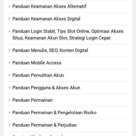
Panduan Keamanan Akses Alternatif
Panduan Keamanan Akses Digital
Panduan Login Stabil, Tips Slot Online, Optimasi Akses
Situs, Keamanan Akun Slot, Strategi Login Cepat
Panduan Menulis, SEO, Konten Digital
Panduan Mobile Access
Panduan Pemulihan Akun
Panduan Pengguna & Akses Akun
Panduan Permainan
Panduan Permainan & Pengelolaan Risiko
Panduan Permainan & Perjudian