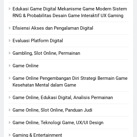
Edukasi Game Digital Mekanisme Game Modern Sistem
RNG & Probabilitas Desain Game Interaktif UX Gaming
Efisiensi Akses dan Pengalaman Digital
Evaluasi Platform Digital
Gambling, Slot Online, Permainan
Game Online
Game Online Pengembangan Diri Strategi Bermain Game
Kesehatan Mental dalam Game
Game Online, Edukasi Digital, Analisis Permainan
Game Online, Slot Online, Panduan Judi
Game Online, Teknologi Game, UX/UI Design
Gaming & Entertainment