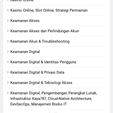
Kasino Online, Slot Online, Strategi Permainan
Keamanan Akses
Keamanan Akses dan Perlindungan Akun
Keamanan Akun & Troubleshooting
Keamanan Digital
Keamanan Digital & Identitas Pengguna
Keamanan Digital & Privasi Data
Keamanan Digital & Teknologi Akses
Keamanan Digital, Pengembangan Perangkat Lunak,
Infrastruktur Kaya787, Cloud-Native Architecture,
DevSecOps, Manajemen Risiko IT