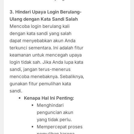
3. Hindari Upaya Login Berulang-
Ulang dengan Kata Sandi Salah
Mencoba login berulang kali
dengan kata sandi yang salah
dapat menyebabkan akun Anda
terkunci sementara. Ini adalah fitur
keamanan untuk mencegah upaya
login tidak sah. Jika Anda lupa kata
sandi, jangan terus-menerus
mencoba menebaknya. Sebaliknya,
gunakan fitur pemulihan kata
sandi.
Kenapa Hal Ini Penting:
Menghindari
penguncian akun
yang tidak perlu.
Mempercepat proses
pemulihan karena