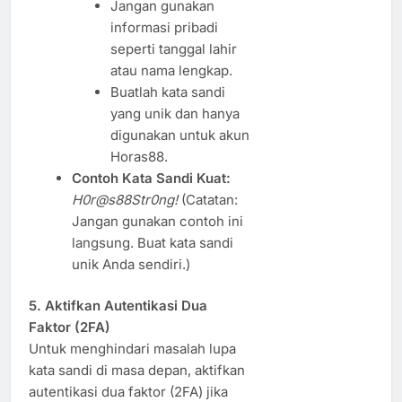
Jangan gunakan
informasi pribadi
seperti tanggal lahir
atau nama lengkap.
Buatlah kata sandi
yang unik dan hanya
digunakan untuk akun
Horas88.
Contoh Kata Sandi Kuat:
H0r@s88Str0ng!
(Catatan:
Jangan gunakan contoh ini
langsung. Buat kata sandi
unik Anda sendiri.)
5. Aktifkan Autentikasi Dua
Faktor (2FA)
Untuk menghindari masalah lupa
kata sandi di masa depan, aktifkan
autentikasi dua faktor (2FA) jika