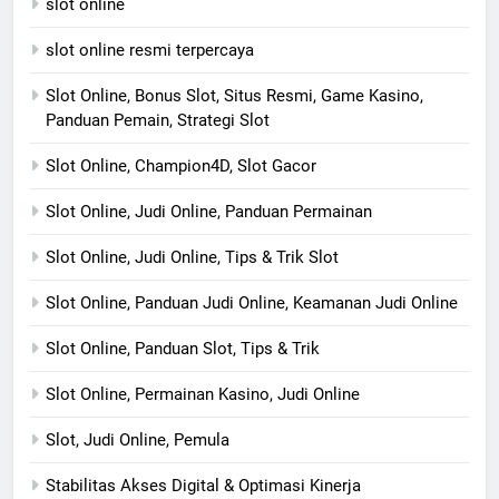
slot online
slot online resmi terpercaya
Slot Online, Bonus Slot, Situs Resmi, Game Kasino,
Panduan Pemain, Strategi Slot
Slot Online, Champion4D, Slot Gacor
Slot Online, Judi Online, Panduan Permainan
Slot Online, Judi Online, Tips & Trik Slot
Slot Online, Panduan Judi Online, Keamanan Judi Online
Slot Online, Panduan Slot, Tips & Trik
Slot Online, Permainan Kasino, Judi Online
Slot, Judi Online, Pemula
Stabilitas Akses Digital & Optimasi Kinerja