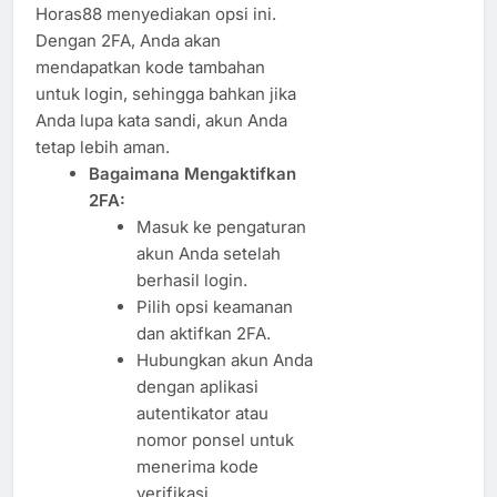
Horas88 menyediakan opsi ini.
Dengan 2FA, Anda akan
mendapatkan kode tambahan
untuk login, sehingga bahkan jika
Anda lupa kata sandi, akun Anda
tetap lebih aman.
Bagaimana Mengaktifkan
2FA:
Masuk ke pengaturan
akun Anda setelah
berhasil login.
Pilih opsi keamanan
dan aktifkan 2FA.
Hubungkan akun Anda
dengan aplikasi
autentikator atau
nomor ponsel untuk
menerima kode
verifikasi.