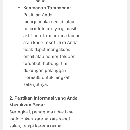
sandi.
Keamanan Tambahan:
Pastikan Anda
menggunakan email atau
nomor telepon yang masih
aktif untuk menerima tautan
atau kode reset. Jika Anda
tidak dapat mengakses
email atau nomor telepon
tersebut, hubungi tim
dukungan pelanggan
Horas88 untuk langkah
selanjutnya.
2. Pastikan Informasi yang Anda
Masukkan Benar
Seringkali, pengguna tidak bisa
login bukan karena kata sandi
salah, tetapi karena nama