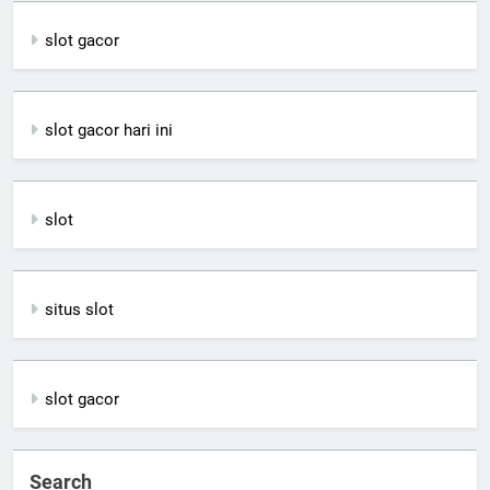
slot gacor
slot gacor hari ini
slot
situs slot
slot gacor
Search