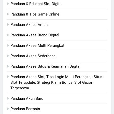
Panduan & Edukasi Slot Digital
Panduan & Tips Game Online
Panduan Akses Aman
Panduan Akses Brand Digital
Panduan Akses Multi Perangkat
Panduan Akses Sederhana
Panduan Akses Situs & Keamanan Digital
Panduan Akses Slot, Tips Login Multi-Perangkat, Situs
Slot Terupdate, Strategi Klaim Bonus, Slot Gacor
Terpercaya
Panduan Akun Baru
Panduan Bermain