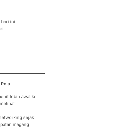
hari ini
ri
 Pola
enit lebih awal ke
melihat
etworking sejak
mpatan magang