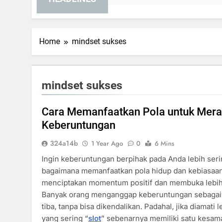
Home
mindset sukses
mindset sukses
Cara Memanfaatkan Pola untuk Mera
Keberuntungan
324a14b
1 Year Ago
0
6 Mins
Ingin keberuntungan berpihak pada Anda lebih serin
bagaimana memanfaatkan pola hidup dan kebiasaan 
menciptakan momentum positif dan membuka lebih
Banyak orang menganggap keberuntungan sebagai h
tiba, tanpa bisa dikendalikan. Padahal, jika diamati
yang sering “
slot
” sebenarnya memiliki satu kesam