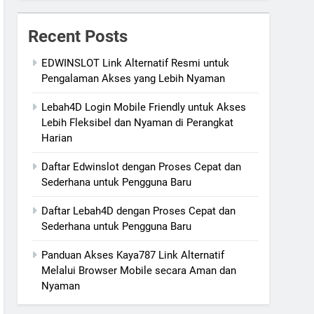
Recent Posts
EDWINSLOT Link Alternatif Resmi untuk
Pengalaman Akses yang Lebih Nyaman
Lebah4D Login Mobile Friendly untuk Akses
Lebih Fleksibel dan Nyaman di Perangkat
Harian
Daftar Edwinslot dengan Proses Cepat dan
Sederhana untuk Pengguna Baru
Daftar Lebah4D dengan Proses Cepat dan
Sederhana untuk Pengguna Baru
Panduan Akses Kaya787 Link Alternatif
Melalui Browser Mobile secara Aman dan
Nyaman