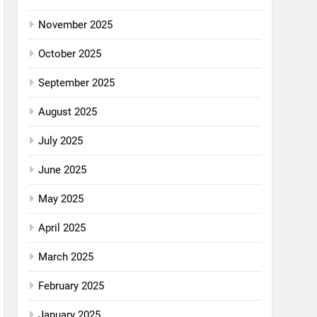
November 2025
October 2025
September 2025
August 2025
July 2025
June 2025
May 2025
April 2025
March 2025
February 2025
January 2025