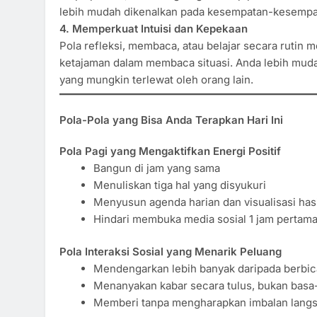
lebih mudah dikenalkan pada kesempatan-kesempa
4. Memperkuat Intuisi dan Kepekaan
Pola refleksi, membaca, atau belajar secara rutin 
ketajaman dalam membaca situasi. Anda lebih mud
yang mungkin terlewat oleh orang lain.
Pola-Pola yang Bisa Anda Terapkan Hari Ini
Pola Pagi yang Mengaktifkan Energi Positif
Bangun di jam yang sama
Menuliskan tiga hal yang disyukuri
Menyusun agenda harian dan visualisasi has
Hindari membuka media sosial 1 jam pertam
Pola Interaksi Sosial yang Menarik Peluang
Mendengarkan lebih banyak daripada berbic
Menanyakan kabar secara tulus, bukan basa
Memberi tanpa mengharapkan imbalan lang