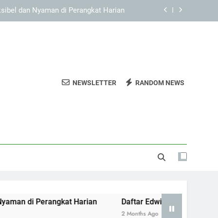
ksibel dan Nyaman di Perangkat Harian
at dan Sederhana untuk Pengguna Baru
at dan Sederhana untuk Pengguna Baru
 Pengalaman Akses yang Lebih Nyaman
NEWSLETTER
RANDOM NEWS
ksibel dan Nyaman di Perangkat Harian
at dan Sederhana untuk Pengguna Baru
.
at dan Sederhana untuk Pengguna Baru
erangkat Harian
Daftar Edwinslot dengan Proses Cepat 
2 Months Ago