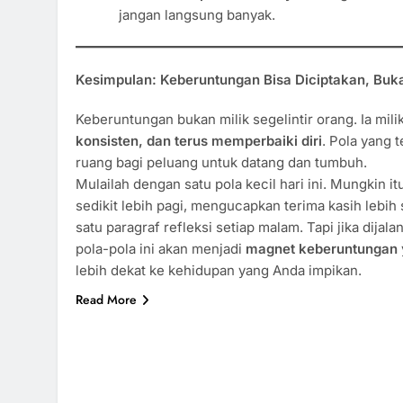
jangan langsung banyak.
Kesimpulan: Keberuntungan Bisa Diciptakan, Buk
Keberuntungan bukan milik segelintir orang. Ia mil
konsisten, dan terus memperbaiki diri
. Pola yang 
ruang bagi peluang untuk datang dan tumbuh.
Mulailah dengan satu pola kecil hari ini. Mungkin i
sedikit lebih pagi, mengucapkan terima kasih lebih 
satu paragraf refleksi setiap malam. Tapi jika dijal
pola-pola ini akan menjadi
magnet keberuntungan
lebih dekat ke kehidupan yang Anda impikan.
Read More