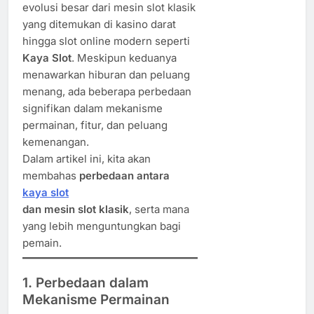
evolusi besar dari mesin slot klasik
yang ditemukan di kasino darat
hingga slot online modern seperti
Kaya Slot
. Meskipun keduanya
menawarkan hiburan dan peluang
menang, ada beberapa perbedaan
signifikan dalam mekanisme
permainan, fitur, dan peluang
kemenangan.
Dalam artikel ini, kita akan
membahas
perbedaan antara
kaya slot
dan mesin slot klasik
, serta mana
yang lebih menguntungkan bagi
pemain.
1. Perbedaan dalam
Mekanisme Permainan