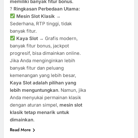
memiliki banyak fitur bonus
.
?
Ringkasan Perbedaan Utama:
Mesin Slot Klasik
→
Sederhana, RTP tinggi, tidak
banyak fitur.
Kaya Slot
→ Grafis modern,
banyak fitur bonus, jackpot
progresif, bisa dimainkan online.
Jika Anda menginginkan lebih
banyak fitur dan peluang
kemenangan yang lebih besar,
Kaya Slot adalah pilihan yang
lebih menguntungkan
. Namun, jika
Anda menyukai permainan klasik
dengan aturan simpel,
mesin slot
klasik tetap menarik untuk
dimainkan
.
Read More