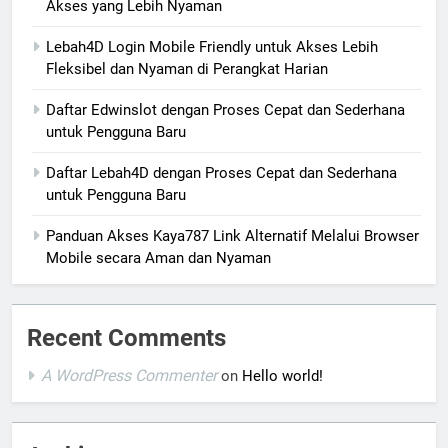
Akses yang Lebih Nyaman
Lebah4D Login Mobile Friendly untuk Akses Lebih
Fleksibel dan Nyaman di Perangkat Harian
Daftar Edwinslot dengan Proses Cepat dan Sederhana
untuk Pengguna Baru
Daftar Lebah4D dengan Proses Cepat dan Sederhana
untuk Pengguna Baru
Panduan Akses Kaya787 Link Alternatif Melalui Browser
Mobile secara Aman dan Nyaman
Recent Comments
A WordPress Commenter
on
Hello world!