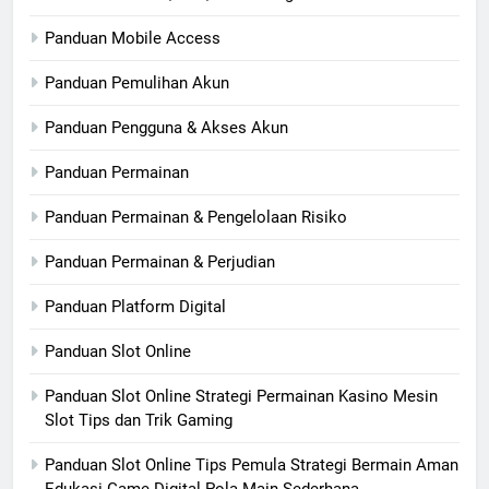
Panduan Mobile Access
Panduan Pemulihan Akun
Panduan Pengguna & Akses Akun
Panduan Permainan
Panduan Permainan & Pengelolaan Risiko
Panduan Permainan & Perjudian
Panduan Platform Digital
Panduan Slot Online
Panduan Slot Online Strategi Permainan Kasino Mesin
Slot Tips dan Trik Gaming
Panduan Slot Online Tips Pemula Strategi Bermain Aman
Edukasi Game Digital Pola Main Sederhana