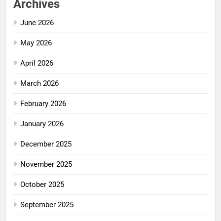
Archives
June 2026
May 2026
April 2026
March 2026
February 2026
January 2026
December 2025
November 2025
October 2025
September 2025