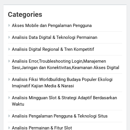
Categories
Akses Mobile dan Pengalaman Pengguna
Analisis Data Digital & Teknologi Permainan
Analisis Digital Regional & Tren Kompetitif
Analisis Error,Troubleshooting Login,Manajemen
Sesi,Jaringan dan Konektivitas,Keamanan Akses Digital
Analisis Fiksi Worldbuilding Budaya Populer Ekologi
Imajinatif Kajian Media & Narasi
Analisis Mingguan Slot & Strategi Adaptif Berdasarkan
Waktu
Analisis Pengalaman Pengguna & Teknologi Situs
Analisis Permainan & Fitur Slot