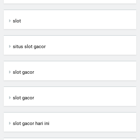
slot
situs slot gacor
slot gacor
slot gacor
slot gacor hari ini