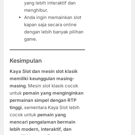
yang lebih interaktif dan
menghibur.
Anda ingin memainkan slot
kapan saja secara online
dengan lebih banyak pilihan
game.
Kesimpulan
Kaya Slot dan mesin slot klasik
memiliki keunggulan masing-
masing
. Mesin slot klasik cocok
untuk
pemain yang menginginkan
permainan simpel dengan RTP
tinggi
, sementara Kaya Slot lebih
cocok untuk
pemain yang
mencari pengalaman bermain
lebih modern, interaktif, dan