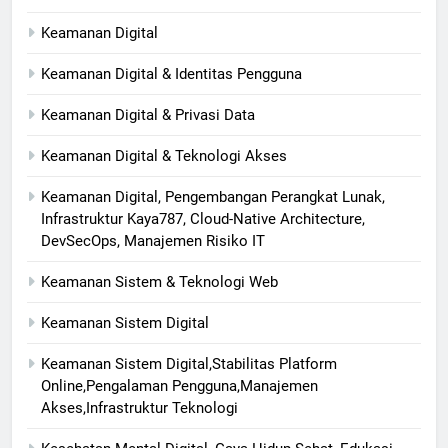
Keamanan Digital
Keamanan Digital & Identitas Pengguna
Keamanan Digital & Privasi Data
Keamanan Digital & Teknologi Akses
Keamanan Digital, Pengembangan Perangkat Lunak,
Infrastruktur Kaya787, Cloud-Native Architecture,
DevSecOps, Manajemen Risiko IT
Keamanan Sistem & Teknologi Web
Keamanan Sistem Digital
Keamanan Sistem Digital,Stabilitas Platform
Online,Pengalaman Pengguna,Manajemen
Akses,Infrastruktur Teknologi