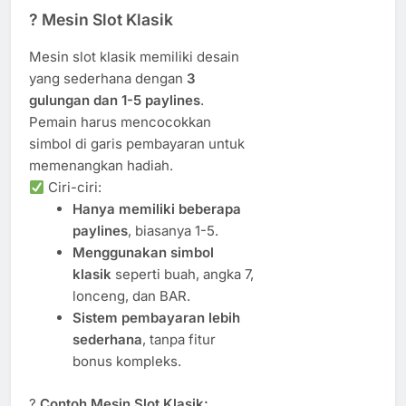
? Mesin Slot Klasik
Mesin slot klasik memiliki desain
yang sederhana dengan
3
gulungan dan 1-5 paylines
.
Pemain harus mencocokkan
simbol di garis pembayaran untuk
memenangkan hadiah.
Ciri-ciri:
Hanya memiliki beberapa
paylines
, biasanya 1-5.
Menggunakan simbol
klasik
seperti buah, angka 7,
lonceng, dan BAR.
Sistem pembayaran lebih
sederhana
, tanpa fitur
bonus kompleks.
?
Contoh Mesin Slot Klasik: