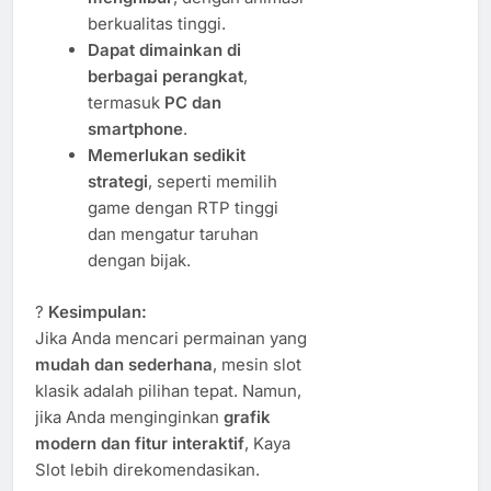
berkualitas tinggi.
Dapat dimainkan di
berbagai perangkat
,
termasuk
PC dan
smartphone
.
Memerlukan sedikit
strategi
, seperti memilih
game dengan RTP tinggi
dan mengatur taruhan
dengan bijak.
?
Kesimpulan:
Jika Anda mencari permainan yang
mudah dan sederhana
, mesin slot
klasik adalah pilihan tepat. Namun,
jika Anda menginginkan
grafik
modern dan fitur interaktif
, Kaya
Slot lebih direkomendasikan.