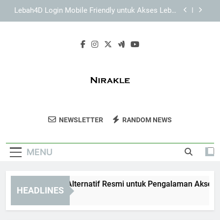
Skip
Daftar Edwinslot dengan Proses Cepat dan
to
Sederhana untuk Pengguna Baru
content
Daftar Lebah4D dengan Proses Cepat dan
Sederhana untuk Pengguna Baru
EDWINSLOT Link Alternatif Resmi untuk
Pengalaman Akses yang Lebih Nyaman
Lebah4D Login Mobile Friendly untuk Akses Lebih
Fleksibel dan Nyaman di Perangkat Harian
Daftar Edwinslot dengan Proses Cepat dan
Sederhana untuk Pengguna Baru
Nirakle
Dapatkan Produk Kecantikan Dan
Daftar Lebah4D dengan Proses Cepat dan
NEWSLETTER
RANDOM NEWS
Sederhana untuk Pengguna Baru
Perawatan Kulit Berkualitas Dari Nirakle.
MENU
WINSLOT Link Alternatif Resmi untuk Pengalaman Akses yan
HEADLINES
Month Ago