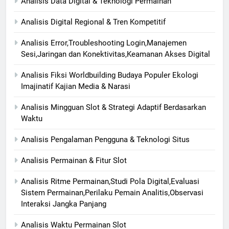
Analisis Data Digital & Teknologi Permainan
Analisis Digital Regional & Tren Kompetitif
Analisis Error,Troubleshooting Login,Manajemen
Sesi,Jaringan dan Konektivitas,Keamanan Akses Digital
Analisis Fiksi Worldbuilding Budaya Populer Ekologi
Imajinatif Kajian Media & Narasi
Analisis Mingguan Slot & Strategi Adaptif Berdasarkan
Waktu
Analisis Pengalaman Pengguna & Teknologi Situs
Analisis Permainan & Fitur Slot
Analisis Ritme Permainan,Studi Pola Digital,Evaluasi
Sistem Permainan,Perilaku Pemain Analitis,Observasi
Interaksi Jangka Panjang
Analisis Waktu Permainan Slot