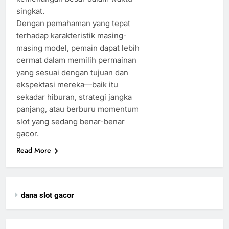
singkat.
Dengan pemahaman yang tepat
terhadap karakteristik masing-
masing model, pemain dapat lebih
cermat dalam memilih permainan
yang sesuai dengan tujuan dan
ekspektasi mereka—baik itu
sekadar hiburan, strategi jangka
panjang, atau berburu momentum
slot yang sedang benar-benar
gacor.
Read More
dana slot gacor