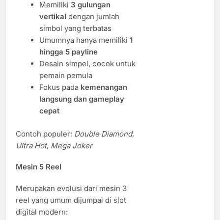
Memiliki
3 gulungan
vertikal
dengan jumlah
simbol yang terbatas
Umumnya hanya memiliki
1
hingga 5 payline
Desain simpel, cocok untuk
pemain pemula
Fokus pada
kemenangan
langsung dan gameplay
cepat
Contoh populer:
Double Diamond
,
Ultra Hot
,
Mega Joker
Mesin 5 Reel
Merupakan evolusi dari mesin 3
reel yang umum dijumpai di slot
digital modern: