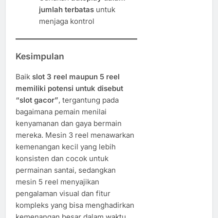
jumlah terbatas
untuk
menjaga kontrol
Kesimpulan
Baik
slot 3 reel maupun 5 reel
memiliki potensi untuk disebut
“slot gacor”
, tergantung pada
bagaimana pemain menilai
kenyamanan dan gaya bermain
mereka. Mesin 3 reel menawarkan
kemenangan kecil yang lebih
konsisten dan cocok untuk
permainan santai, sedangkan
mesin 5 reel menyajikan
pengalaman visual dan fitur
kompleks yang bisa menghadirkan
kemenangan besar dalam waktu