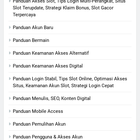
Panduan Akses Slot, Tips Login Multi-Perangkat, Situs
Slot Terupdate, Strategi Klaim Bonus, Slot Gacor
Terpercaya
Panduan Akun Baru
Panduan Bermain
Panduan Keamanan Akses Alternatif
Panduan Keamanan Akses Digital
Panduan Login Stabil, Tips Slot Online, Optimasi Akses
Situs, Keamanan Akun Slot, Strategi Login Cepat
Panduan Menulis, SEO, Konten Digital
Panduan Mobile Access
Panduan Pemulihan Akun
Panduan Pengguna & Akses Akun