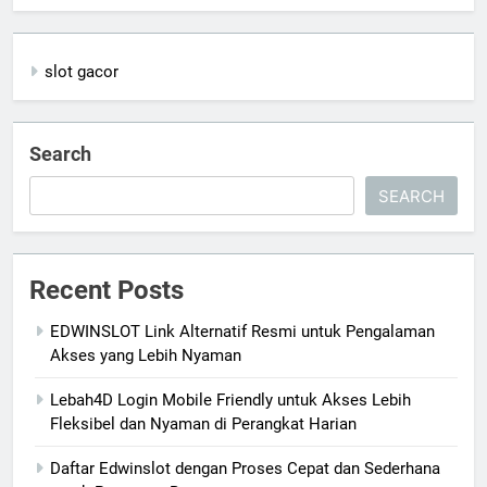
slot gacor
Search
SEARCH
Recent Posts
EDWINSLOT Link Alternatif Resmi untuk Pengalaman
Akses yang Lebih Nyaman
Lebah4D Login Mobile Friendly untuk Akses Lebih
Fleksibel dan Nyaman di Perangkat Harian
Daftar Edwinslot dengan Proses Cepat dan Sederhana