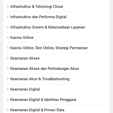
Infrastruktur & Teknologi Cloud
Infrastruktur dan Performa Digital
Infrastruktur Sistem & Ketersediaan Layanan
Kasino Online
Kasino Online, Slot Online, Strategi Permainan
Keamanan Akses
Keamanan Akses dan Perlindungan Akun
Keamanan Akun & Troubleshooting
Keamanan Digital
Keamanan Digital & Identitas Pengguna
Keamanan Digital & Privasi Data