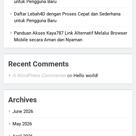
untuk Pengguna Baru
Daftar Lebah4D dengan Proses Cepat dan Sederhana
untuk Pengguna Baru
Panduan Akses Kaya787 Link Alternatif Melalui Browser
Mobile secara Aman dan Nyaman
Recent Comments
A WordPress Commenter
on
Hello world!
Archives
June 2026
May 2026