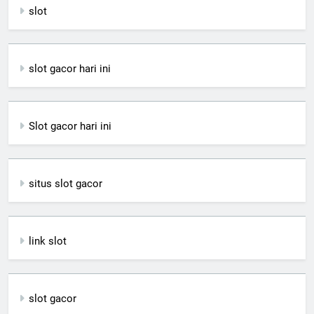
slot
slot gacor hari ini
Slot gacor hari ini
situs slot gacor
link slot
slot gacor