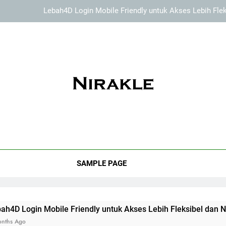
Lebah4D Login Mobile Friendly untuk Akses Lebih Fle
Daftar Edwinslot dengan Proses Cep
Daftar Lebah4D dengan Proses Cep
EDWINSLOT Link Alternatif Resmi untuk
Lebah4D Login Mobile Friendly untuk Akses Lebih Fle
Daftar Edwinslot dengan Proses Cep
akle
roduk Kecantikan Dan Perawatan Kulit Berkualitas Dari Nirakle
Daftar Lebah4D dengan Proses Cep
SAMPLE PAGE
obile Friendly untuk Akses Lebih Fleksibel dan Nyaman di Pe