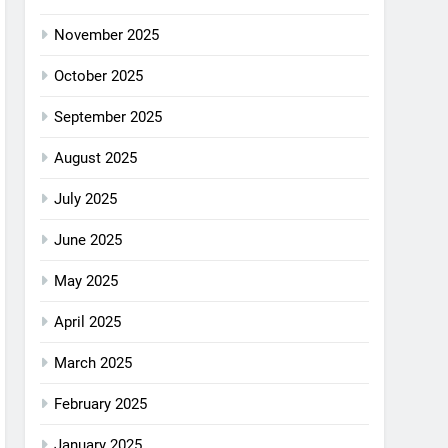
November 2025
October 2025
September 2025
August 2025
July 2025
June 2025
May 2025
April 2025
March 2025
February 2025
January 2025