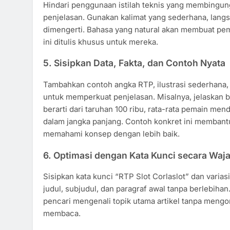
Hindari penggunaan istilah teknis yang membingun
penjelasan. Gunakan kalimat yang sederhana, lang
dimengerti. Bahasa yang natural akan membuat pem
ini ditulis khusus untuk mereka.
5. Sisipkan Data, Fakta, dan Contoh Nyata
Tambahkan contoh angka RTP, ilustrasi sederhana, 
untuk memperkuat penjelasan. Misalnya, jelaskan
berarti dari taruhan 100 ribu, rata-rata pemain men
dalam jangka panjang. Contoh konkret ini memban
memahami konsep dengan lebih baik.
6. Optimasi dengan Kata Kunci secara Waja
Sisipkan kata kunci “RTP Slot Corlaslot” dan variasi
judul, subjudul, dan paragraf awal tanpa berlebiha
pencari mengenali topik utama artikel tanpa men
membaca.