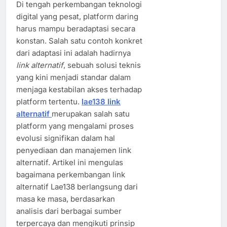
Di tengah perkembangan teknologi
digital yang pesat, platform daring
harus mampu beradaptasi secara
konstan. Salah satu contoh konkret
dari adaptasi ini adalah hadirnya
link alternatif
, sebuah solusi teknis
yang kini menjadi standar dalam
menjaga kestabilan akses terhadap
platform tertentu.
lae138 link
alternatif
merupakan salah satu
platform yang mengalami proses
evolusi signifikan dalam hal
penyediaan dan manajemen link
alternatif. Artikel ini mengulas
bagaimana perkembangan link
alternatif Lae138 berlangsung dari
masa ke masa, berdasarkan
analisis dari berbagai sumber
terpercaya dan mengikuti prinsip