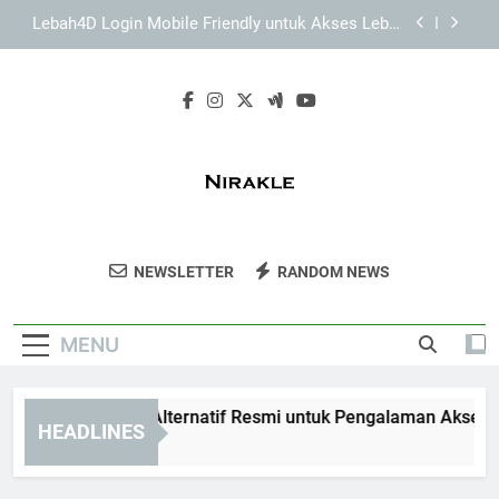
Skip
Daftar Edwinslot dengan Proses Cepat dan
to
Sederhana untuk Pengguna Baru
content
Daftar Lebah4D dengan Proses Cepat dan
Sederhana untuk Pengguna Baru
EDWINSLOT Link Alternatif Resmi untuk
Pengalaman Akses yang Lebih Nyaman
Lebah4D Login Mobile Friendly untuk Akses Lebih
Fleksibel dan Nyaman di Perangkat Harian
Daftar Edwinslot dengan Proses Cepat dan
Sederhana untuk Pengguna Baru
Nirakle
Dapatkan Produk Kecantikan Dan
Daftar Lebah4D dengan Proses Cepat dan
NEWSLETTER
RANDOM NEWS
Sederhana untuk Pengguna Baru
Perawatan Kulit Berkualitas Dari Nirakle.
MENU
WINSLOT Link Alternatif Resmi untuk Pengalaman Akses yan
HEADLINES
onth Ago