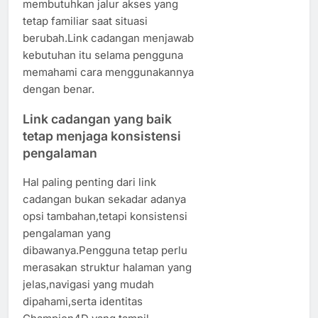
membutuhkan jalur akses yang
tetap familiar saat situasi
berubah.Link cadangan menjawab
kebutuhan itu selama pengguna
memahami cara menggunakannya
dengan benar.
Link cadangan yang baik
tetap menjaga konsistensi
pengalaman
Hal paling penting dari link
cadangan bukan sekadar adanya
opsi tambahan,tetapi konsistensi
pengalaman yang
dibawanya.Pengguna tetap perlu
merasakan struktur halaman yang
jelas,navigasi yang mudah
dipahami,serta identitas