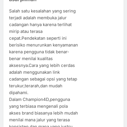
Salah satu kesalahan yang sering
terjadi adalah membuka jalur
cadangan hanya karena terlihat
mirip atau terasa
cepat.Pendekatan seperti ini
berisiko menurunkan kenyamanan
karena pengguna tidak benar-
benar menilai kualitas
aksesnya.Cara yang lebih cerdas
adalah menggunakan link
cadangan sebagai opsi yang tetap
terukur,terarah,dan mudah
dipahami.
Dalam Champion4D,pengguna
yang terbiasa mengenali pola
akses brand biasanya lebih mudah
menilai mana jalur yang terasa
konsisten dan mana yang justru