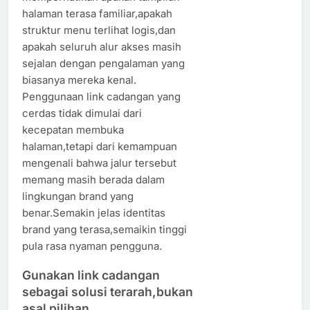
halaman terasa familiar,apakah
struktur menu terlihat logis,dan
apakah seluruh alur akses masih
sejalan dengan pengalaman yang
biasanya mereka kenal.
Penggunaan link cadangan yang
cerdas tidak dimulai dari
kecepatan membuka
halaman,tetapi dari kemampuan
mengenali bahwa jalur tersebut
memang masih berada dalam
lingkungan brand yang
benar.Semakin jelas identitas
brand yang terasa,semaikin tinggi
pula rasa nyaman pengguna.
Gunakan link cadangan
sebagai solusi terarah,bukan
asal pilihan