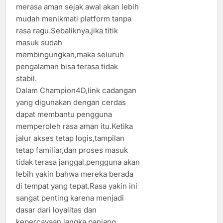
merasa aman sejak awal akan lebih
mudah menikmati platform tanpa
rasa ragu.Sebaliknya,jika titik
masuk sudah
membingungkan,maka seluruh
pengalaman bisa terasa tidak
stabil.
Dalam Champion4D,link cadangan
yang digunakan dengan cerdas
dapat membantu pengguna
memperoleh rasa aman itu.Ketika
jalur akses tetap logis,tampilan
tetap familiar,dan proses masuk
tidak terasa janggal,pengguna akan
lebih yakin bahwa mereka berada
di tempat yang tepat.Rasa yakin ini
sangat penting karena menjadi
dasar dari loyalitas dan
kepercayaan jangka panjang.