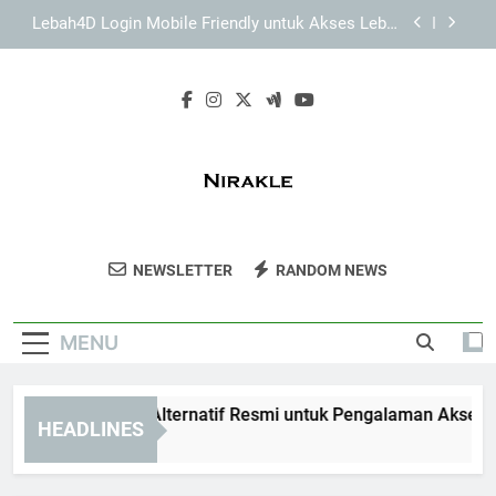
Skip
Daftar Edwinslot dengan Proses Cepat dan
to
Sederhana untuk Pengguna Baru
content
Daftar Lebah4D dengan Proses Cepat dan
Sederhana untuk Pengguna Baru
EDWINSLOT Link Alternatif Resmi untuk
Pengalaman Akses yang Lebih Nyaman
Lebah4D Login Mobile Friendly untuk Akses Lebih
Fleksibel dan Nyaman di Perangkat Harian
Daftar Edwinslot dengan Proses Cepat dan
Sederhana untuk Pengguna Baru
Nirakle
Dapatkan Produk Kecantikan Dan
Daftar Lebah4D dengan Proses Cepat dan
NEWSLETTER
RANDOM NEWS
Sederhana untuk Pengguna Baru
Perawatan Kulit Berkualitas Dari Nirakle.
MENU
WINSLOT Link Alternatif Resmi untuk Pengalaman Akses yan
HEADLINES
onth Ago