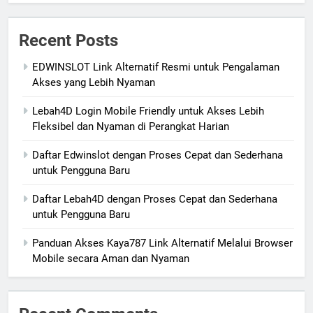
Recent Posts
EDWINSLOT Link Alternatif Resmi untuk Pengalaman
Akses yang Lebih Nyaman
Lebah4D Login Mobile Friendly untuk Akses Lebih
Fleksibel dan Nyaman di Perangkat Harian
Daftar Edwinslot dengan Proses Cepat dan Sederhana
untuk Pengguna Baru
Daftar Lebah4D dengan Proses Cepat dan Sederhana
untuk Pengguna Baru
Panduan Akses Kaya787 Link Alternatif Melalui Browser
Mobile secara Aman dan Nyaman