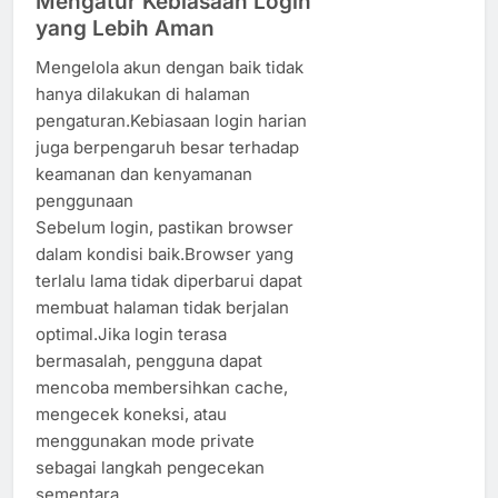
Mengatur Kebiasaan Login
yang Lebih Aman
Mengelola akun dengan baik tidak
hanya dilakukan di halaman
pengaturan.Kebiasaan login harian
juga berpengaruh besar terhadap
keamanan dan kenyamanan
penggunaan
Sebelum login, pastikan browser
dalam kondisi baik.Browser yang
terlalu lama tidak diperbarui dapat
membuat halaman tidak berjalan
optimal.Jika login terasa
bermasalah, pengguna dapat
mencoba membersihkan cache,
mengecek koneksi, atau
menggunakan mode private
sebagai langkah pengecekan
sementara