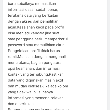
baru sebaiknya memastikan
informasi dasar sudah benar,
terutama data yang berkaitan
dengan akses dan pemulihan
akun.Kesalahan kecil pada profil
bisa menjadi kendala jika suatu
saat pengguna perlu memperbarui
password atau memulihkan akun
Pengelolaan profil tidak harus
rumit.Mulailah dengan mengenali
menu utama, bagian pengaturan,
opsi keamanan, dan informasi
kontak yang terhubung.Pastikan
data yang digunakan masih aktif
dan mudah diakses.Jika ada kolom
yang tidak wajib, isi hanya
informasi yang memang relevan
dan diperlukan
Pengguna juga perlu membiasakan