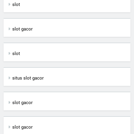
slot
slot gacor
slot
situs slot gacor
slot gacor
slot gacor