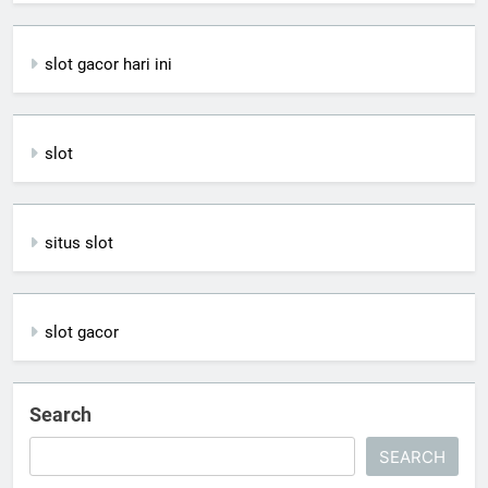
slot gacor hari ini
slot
situs slot
slot gacor
Search
SEARCH