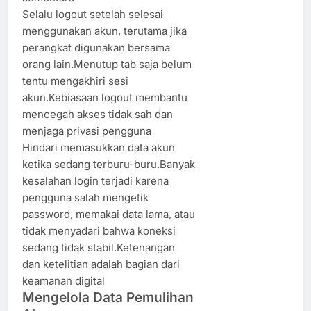
Selalu logout setelah selesai
menggunakan akun, terutama jika
perangkat digunakan bersama
orang lain.Menutup tab saja belum
tentu mengakhiri sesi
akun.Kebiasaan logout membantu
mencegah akses tidak sah dan
menjaga privasi pengguna
Hindari memasukkan data akun
ketika sedang terburu-buru.Banyak
kesalahan login terjadi karena
pengguna salah mengetik
password, memakai data lama, atau
tidak menyadari bahwa koneksi
sedang tidak stabil.Ketenangan
dan ketelitian adalah bagian dari
keamanan digital
Mengelola Data Pemulihan