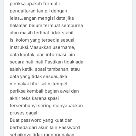
periksa apakah formulir
pendaftaran tampil dengan
jelas.Jangan mengisi data jika
halaman belum termuat sempurna
atau masih terlihat tidak stabil
Isi kolom yang tersedia sesuai
instruksi.Masukkan username,
data kontak, dan informasi lain
secara hati-hati.Pastikan tidak ada
salah ketik, spasi tambahan, atau
data yang tidak sesuai.Jika
memakai fitur salin-tempel,
periksa kembali bagian awal dan
akhir teks karena spasi
tersembunyi sering menyebabkan
proses gagal
Buat password yang kuat dan
berbeda dari akun lain.Password
sebaiknya tidak menggunakan