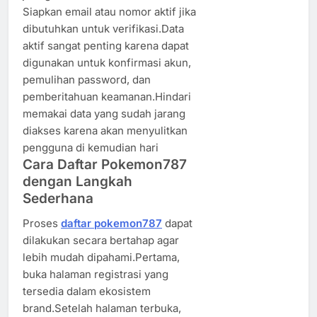
Siapkan email atau nomor aktif jika
dibutuhkan untuk verifikasi.Data
aktif sangat penting karena dapat
digunakan untuk konfirmasi akun,
pemulihan password, dan
pemberitahuan keamanan.Hindari
memakai data yang sudah jarang
diakses karena akan menyulitkan
pengguna di kemudian hari
Cara Daftar Pokemon787
dengan Langkah
Sederhana
Proses
daftar pokemon787
dapat
dilakukan secara bertahap agar
lebih mudah dipahami.Pertama,
buka halaman registrasi yang
tersedia dalam ekosistem
brand.Setelah halaman terbuka,