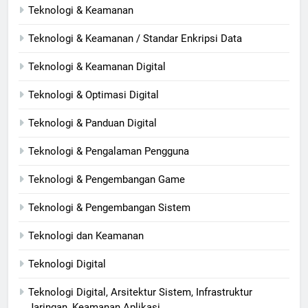
Teknologi & Keamanan
Teknologi & Keamanan / Standar Enkripsi Data
Teknologi & Keamanan Digital
Teknologi & Optimasi Digital
Teknologi & Panduan Digital
Teknologi & Pengalaman Pengguna
Teknologi & Pengembangan Game
Teknologi & Pengembangan Sistem
Teknologi dan Keamanan
Teknologi Digital
Teknologi Digital, Arsitektur Sistem, Infrastruktur
Jaringan, Keamanan Aplikasi