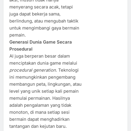
menyerang secara acak, tetapi
juga dapat bekerja sama,
berlindung, atau mengubah taktik
untuk mengimbangi gaya bermain
pemain.
Generasi Dunia Game Secara
Prosedural
AI juga berperan besar dalam
menciptakan dunia game melalui
procedural generation
. Teknologi
ini memungkinkan pengembang
membangun peta, lingkungan, atau
level yang unik setiap kali pemain
memulai permainan. Hasilnya
adalah pengalaman yang tidak
monoton, di mana setiap sesi
bermain dapat menghadirkan
tantangan dan kejutan baru.