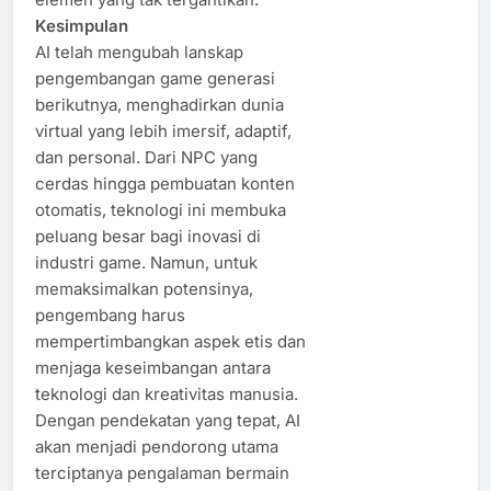
Kesimpulan
AI telah mengubah lanskap
pengembangan game generasi
berikutnya, menghadirkan dunia
virtual yang lebih imersif, adaptif,
dan personal. Dari NPC yang
cerdas hingga pembuatan konten
otomatis, teknologi ini membuka
peluang besar bagi inovasi di
industri game. Namun, untuk
memaksimalkan potensinya,
pengembang harus
mempertimbangkan aspek etis dan
menjaga keseimbangan antara
teknologi dan kreativitas manusia.
Dengan pendekatan yang tepat, AI
akan menjadi pendorong utama
terciptanya pengalaman bermain