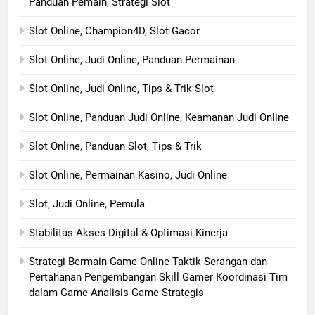
Panduan Pemain, Strategi Slot
Slot Online, Champion4D, Slot Gacor
Slot Online, Judi Online, Panduan Permainan
Slot Online, Judi Online, Tips & Trik Slot
Slot Online, Panduan Judi Online, Keamanan Judi Online
Slot Online, Panduan Slot, Tips & Trik
Slot Online, Permainan Kasino, Judi Online
Slot, Judi Online, Pemula
Stabilitas Akses Digital & Optimasi Kinerja
Strategi Bermain Game Online Taktik Serangan dan
Pertahanan Pengembangan Skill Gamer Koordinasi Tim
dalam Game Analisis Game Strategis