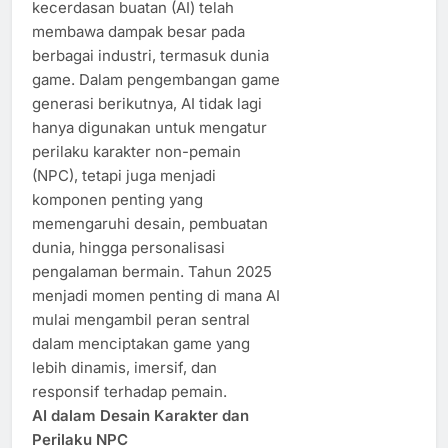
kecerdasan buatan (AI) telah
membawa dampak besar pada
berbagai industri, termasuk dunia
game. Dalam pengembangan game
generasi berikutnya, AI tidak lagi
hanya digunakan untuk mengatur
perilaku karakter non-pemain
(NPC), tetapi juga menjadi
komponen penting yang
memengaruhi desain, pembuatan
dunia, hingga personalisasi
pengalaman bermain. Tahun 2025
menjadi momen penting di mana AI
mulai mengambil peran sentral
dalam menciptakan game yang
lebih dinamis, imersif, dan
responsif terhadap pemain.
AI dalam Desain Karakter dan
Perilaku NPC