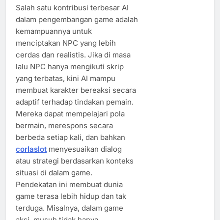
Salah satu kontribusi terbesar AI
dalam pengembangan game adalah
kemampuannya untuk
menciptakan NPC yang lebih
cerdas dan realistis. Jika di masa
lalu NPC hanya mengikuti skrip
yang terbatas, kini AI mampu
membuat karakter bereaksi secara
adaptif terhadap tindakan pemain.
Mereka dapat mempelajari pola
bermain, merespons secara
berbeda setiap kali, dan bahkan
corlaslot
menyesuaikan dialog
atau strategi berdasarkan konteks
situasi di dalam game.
Pendekatan ini membuat dunia
game terasa lebih hidup dan tak
terduga. Misalnya, dalam game
aksi, musuh tidak hanya