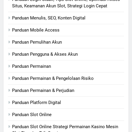
Situs, Keamanan Akun Slot, Strategi Login Cepat
Panduan Menulis, SEO, Konten Digital
Panduan Mobile Access
Panduan Pemulihan Akun
Panduan Pengguna & Akses Akun
Panduan Permainan
Panduan Permainan & Pengelolaan Risiko
Panduan Permainan & Perjudian
Panduan Platform Digital
Panduan Slot Online
Panduan Slot Online Strategi Permainan Kasino Mesin