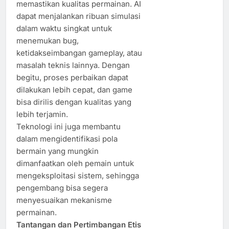
memastikan kualitas permainan. AI
dapat menjalankan ribuan simulasi
dalam waktu singkat untuk
menemukan bug,
ketidakseimbangan gameplay, atau
masalah teknis lainnya. Dengan
begitu, proses perbaikan dapat
dilakukan lebih cepat, dan game
bisa dirilis dengan kualitas yang
lebih terjamin.
Teknologi ini juga membantu
dalam mengidentifikasi pola
bermain yang mungkin
dimanfaatkan oleh pemain untuk
mengeksploitasi sistem, sehingga
pengembang bisa segera
menyesuaikan mekanisme
permainan.
Tantangan dan Pertimbangan Etis