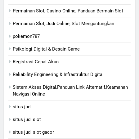
Permainan Slot, Casino Online, Panduan Bermain Slot
Permainan Slot, Judi Online, Slot Menguntungkan
pokemon787
Psikologi Digital & Desain Game
Registrasi Cepat Akun
Reliability Engineering & Infrastruktur Digital
Sistem Akses Digital,Panduan Link Alternatif,Keamanan
Navigasi Online
situs judi
situs judi slot
situs judi slot gacor