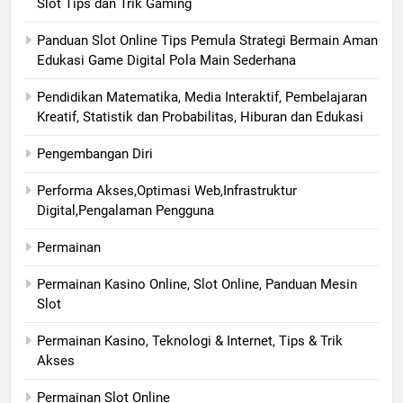
Slot Tips dan Trik Gaming
Panduan Slot Online Tips Pemula Strategi Bermain Aman
Edukasi Game Digital Pola Main Sederhana
Pendidikan Matematika, Media Interaktif, Pembelajaran
Kreatif, Statistik dan Probabilitas, Hiburan dan Edukasi
Pengembangan Diri
Performa Akses,Optimasi Web,Infrastruktur
Digital,Pengalaman Pengguna
Permainan
Permainan Kasino Online, Slot Online, Panduan Mesin
Slot
Permainan Kasino, Teknologi & Internet, Tips & Trik
Akses
Permainan Slot Online