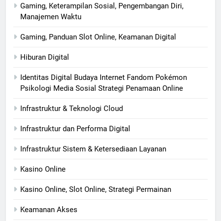
Gaming, Keterampilan Sosial, Pengembangan Diri,
Manajemen Waktu
Gaming, Panduan Slot Online, Keamanan Digital
Hiburan Digital
Identitas Digital Budaya Internet Fandom Pokémon
Psikologi Media Sosial Strategi Penamaan Online
Infrastruktur & Teknologi Cloud
Infrastruktur dan Performa Digital
Infrastruktur Sistem & Ketersediaan Layanan
Kasino Online
Kasino Online, Slot Online, Strategi Permainan
Keamanan Akses