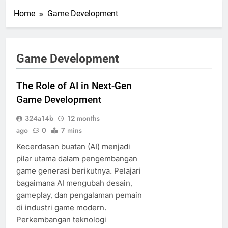
Home
Game Development
Game Development
The Role of AI in Next-Gen
Game Development
324a14b
12 months
ago
0
7 mins
Kecerdasan buatan (AI) menjadi
pilar utama dalam pengembangan
game generasi berikutnya. Pelajari
bagaimana AI mengubah desain,
gameplay, dan pengalaman pemain
di industri game modern.
Perkembangan teknologi