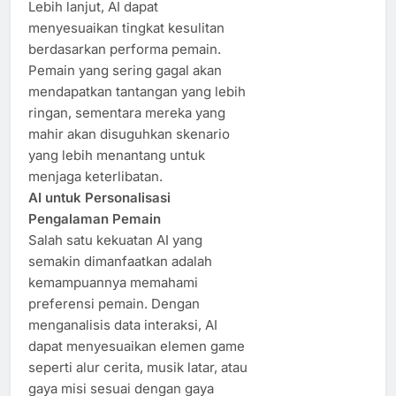
Lebih lanjut, AI dapat
menyesuaikan tingkat kesulitan
berdasarkan performa pemain.
Pemain yang sering gagal akan
mendapatkan tantangan yang lebih
ringan, sementara mereka yang
mahir akan disuguhkan skenario
yang lebih menantang untuk
menjaga keterlibatan.
AI untuk Personalisasi
Pengalaman Pemain
Salah satu kekuatan AI yang
semakin dimanfaatkan adalah
kemampuannya memahami
preferensi pemain. Dengan
menganalisis data interaksi, AI
dapat menyesuaikan elemen game
seperti alur cerita, musik latar, atau
gaya misi sesuai dengan gaya