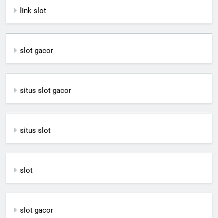
link slot
slot gacor
situs slot gacor
situs slot
slot
slot gacor