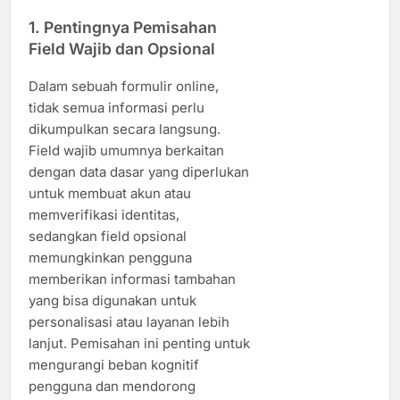
1.
Pentingnya Pemisahan
Field Wajib dan Opsional
Dalam sebuah formulir online,
tidak semua informasi perlu
dikumpulkan secara langsung.
Field wajib umumnya berkaitan
dengan data dasar yang diperlukan
untuk membuat akun atau
memverifikasi identitas,
sedangkan field opsional
memungkinkan pengguna
memberikan informasi tambahan
yang bisa digunakan untuk
personalisasi atau layanan lebih
lanjut. Pemisahan ini penting untuk
mengurangi beban kognitif
pengguna dan mendorong