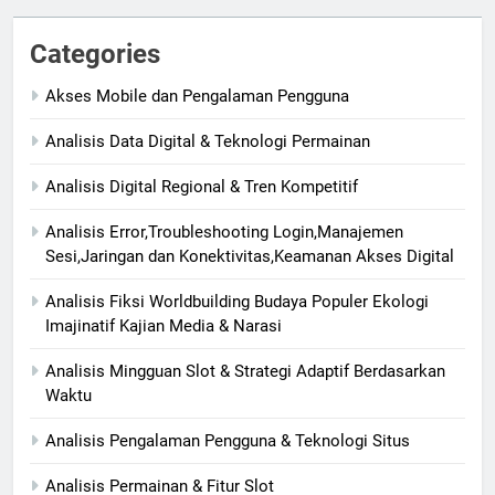
Categories
Akses Mobile dan Pengalaman Pengguna
Analisis Data Digital & Teknologi Permainan
Analisis Digital Regional & Tren Kompetitif
Analisis Error,Troubleshooting Login,Manajemen
Sesi,Jaringan dan Konektivitas,Keamanan Akses Digital
Analisis Fiksi Worldbuilding Budaya Populer Ekologi
Imajinatif Kajian Media & Narasi
Analisis Mingguan Slot & Strategi Adaptif Berdasarkan
Waktu
Analisis Pengalaman Pengguna & Teknologi Situs
Analisis Permainan & Fitur Slot