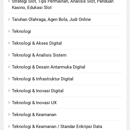
Strategi Slot, Tips Permainan, Analisis Slot, Panduan
Kasino, Edukasi Slot
Taruhan Olahraga, Agen Bola, Judi Online
Teknologi
Teknologi & Akses Digital
Teknologi & Analisis Sistem
Teknologi & Desain Antarmuka Digital
Teknologi & Infrastruktur Digital
Teknologi & Inovasi Digital
Teknologi & Inovasi UX
Teknologi & Keamanan
Teknologi & Keamanan / Standar Enkripsi Data