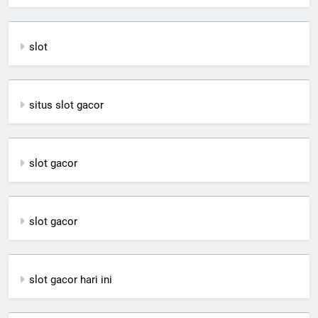
slot
situs slot gacor
slot gacor
slot gacor
slot gacor hari ini