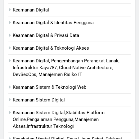
Keamanan Digital
Keamanan Digital & Identitas Pengguna
Keamanan Digital & Privasi Data
Keamanan Digital & Teknologi Akses
Keamanan Digital, Pengembangan Perangkat Lunak,
Infrastruktur Kaya787, Cloud-Native Architecture,
DevSecOps, Manajemen Risiko IT
Keamanan Sistem & Teknologi Web
Keamanan Sistem Digital
Keamanan Sistem Digital,Stabilitas Platform
Online,Pengalaman Pengguna,Manajemen
Akses,Infrastruktur Teknologi
Kesehatan Mental Digital, Gaya Hidup Sehat, Edukasi