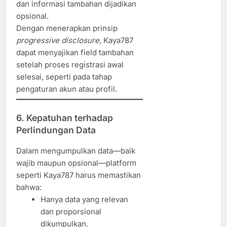
dan informasi tambahan dijadikan
opsional.
Dengan menerapkan prinsip
progressive disclosure
, Kaya787
dapat menyajikan field tambahan
setelah proses registrasi awal
selesai, seperti pada tahap
pengaturan akun atau profil.
6.
Kepatuhan terhadap
Perlindungan Data
Dalam mengumpulkan data—baik
wajib maupun opsional—platform
seperti Kaya787 harus memastikan
bahwa:
Hanya data yang relevan
dan proporsional
dikumpulkan.