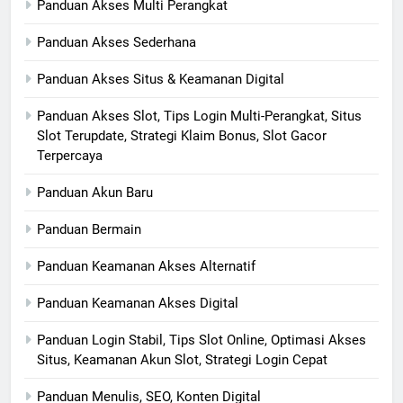
Panduan Akses Multi Perangkat
Panduan Akses Sederhana
Panduan Akses Situs & Keamanan Digital
Panduan Akses Slot, Tips Login Multi-Perangkat, Situs
Slot Terupdate, Strategi Klaim Bonus, Slot Gacor
Terpercaya
Panduan Akun Baru
Panduan Bermain
Panduan Keamanan Akses Alternatif
Panduan Keamanan Akses Digital
Panduan Login Stabil, Tips Slot Online, Optimasi Akses
Situs, Keamanan Akun Slot, Strategi Login Cepat
Panduan Menulis, SEO, Konten Digital