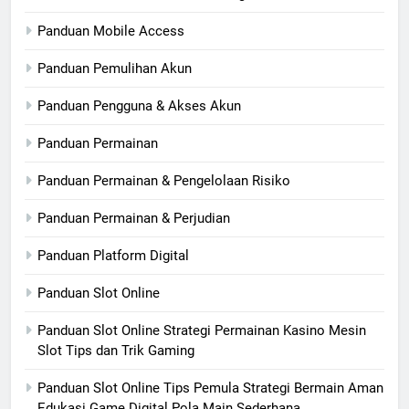
Panduan Mobile Access
Panduan Pemulihan Akun
Panduan Pengguna & Akses Akun
Panduan Permainan
Panduan Permainan & Pengelolaan Risiko
Panduan Permainan & Perjudian
Panduan Platform Digital
Panduan Slot Online
Panduan Slot Online Strategi Permainan Kasino Mesin
Slot Tips dan Trik Gaming
Panduan Slot Online Tips Pemula Strategi Bermain Aman
Edukasi Game Digital Pola Main Sederhana