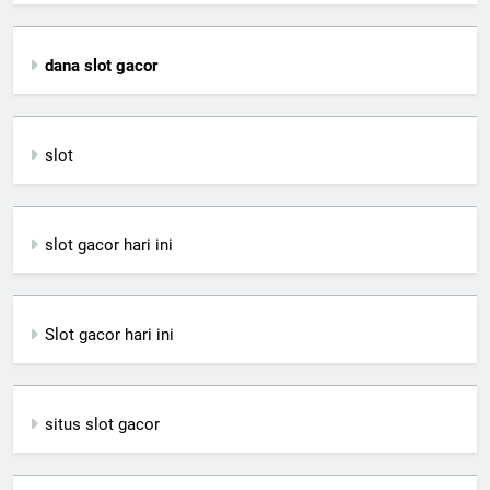
dana slot gacor
slot
slot gacor hari ini
Slot gacor hari ini
situs slot gacor