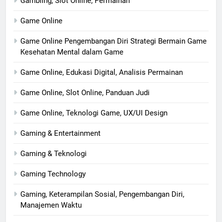
Gambling, Slot Online, Permainan
Game Online
Game Online Pengembangan Diri Strategi Bermain Game
Kesehatan Mental dalam Game
Game Online, Edukasi Digital, Analisis Permainan
Game Online, Slot Online, Panduan Judi
Game Online, Teknologi Game, UX/UI Design
Gaming & Entertainment
Gaming & Teknologi
Gaming Technology
Gaming, Keterampilan Sosial, Pengembangan Diri,
Manajemen Waktu