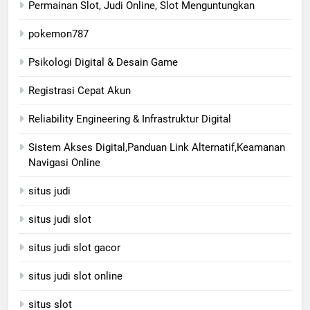
Permainan Slot, Judi Online, Slot Menguntungkan
pokemon787
Psikologi Digital & Desain Game
Registrasi Cepat Akun
Reliability Engineering & Infrastruktur Digital
Sistem Akses Digital,Panduan Link Alternatif,Keamanan
Navigasi Online
situs judi
situs judi slot
situs judi slot gacor
situs judi slot online
situs slot