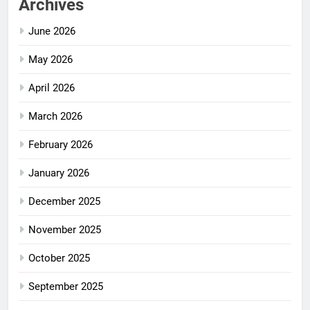
Archives
June 2026
May 2026
April 2026
March 2026
February 2026
January 2026
December 2025
November 2025
October 2025
September 2025