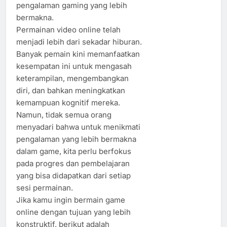
pengalaman gaming yang lebih
bermakna.
Permainan video online telah
menjadi lebih dari sekadar hiburan.
Banyak pemain kini memanfaatkan
kesempatan ini untuk mengasah
keterampilan, mengembangkan
diri, dan bahkan meningkatkan
kemampuan kognitif mereka.
Namun, tidak semua orang
menyadari bahwa untuk menikmati
pengalaman yang lebih bermakna
dalam game, kita perlu berfokus
pada progres dan pembelajaran
yang bisa didapatkan dari setiap
sesi permainan.
Jika kamu ingin bermain game
online dengan tujuan yang lebih
konstruktif, berikut adalah