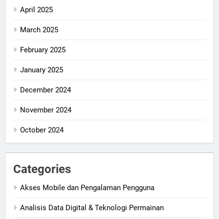
April 2025
March 2025
February 2025
January 2025
December 2024
November 2024
October 2024
Categories
Akses Mobile dan Pengalaman Pengguna
Analisis Data Digital & Teknologi Permainan