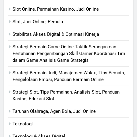
Slot Online, Permainan Kasino, Judi Online
Slot, Judi Online, Pemula
Stabilitas Akses Digital & Optimasi Kinerja
Strategi Bermain Game Online Taktik Serangan dan
Pertahanan Pengembangan Skill Gamer Koordinasi Tim
dalam Game Analisis Game Strategis
Strategi Bermain Judi, Manajemen Waktu, Tips Pemain,
Pengelolaan Emosi, Panduan Bermain Online
Strategi Slot, Tips Permainan, Analisis Slot, Panduan
Kasino, Edukasi Slot
Taruhan Olahraga, Agen Bola, Judi Online
Teknologi
Teknologi & Akses Digital