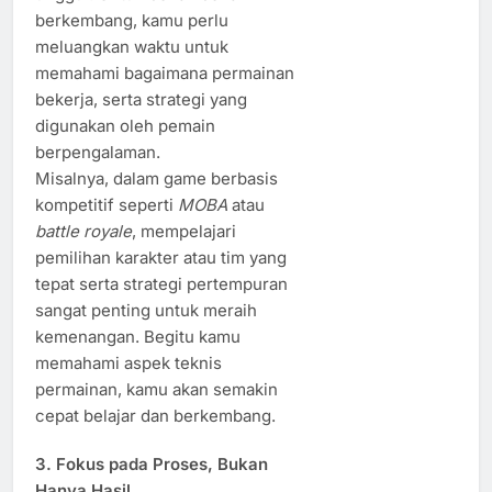
berkembang, kamu perlu
meluangkan waktu untuk
memahami bagaimana permainan
bekerja, serta strategi yang
digunakan oleh pemain
berpengalaman.
Misalnya, dalam game berbasis
kompetitif seperti
MOBA
atau
battle royale
, mempelajari
pemilihan karakter atau tim yang
tepat serta strategi pertempuran
sangat penting untuk meraih
kemenangan. Begitu kamu
memahami aspek teknis
permainan, kamu akan semakin
cepat belajar dan berkembang.
3. Fokus pada Proses, Bukan
Hanya Hasil