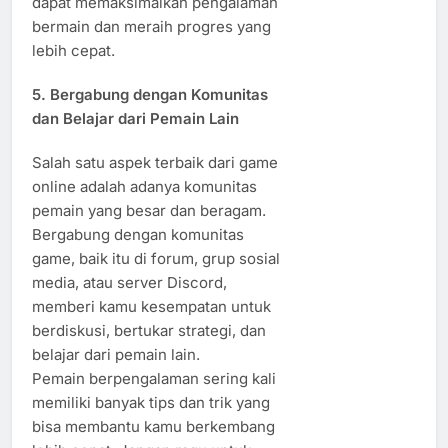
dapat memaksimalkan pengalaman
bermain dan meraih progres yang
lebih cepat.
5. Bergabung dengan Komunitas
dan Belajar dari Pemain Lain
Salah satu aspek terbaik dari game
online adalah adanya komunitas
pemain yang besar dan beragam.
Bergabung dengan komunitas
game, baik itu di forum, grup sosial
media, atau server Discord,
memberi kamu kesempatan untuk
berdiskusi, bertukar strategi, dan
belajar dari pemain lain.
Pemain berpengalaman sering kali
memiliki banyak tips dan trik yang
bisa membantu kamu berkembang