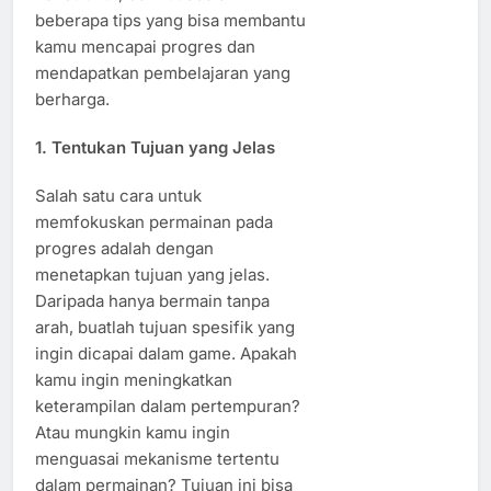
beberapa tips yang bisa membantu
kamu mencapai progres dan
mendapatkan pembelajaran yang
berharga.
1. Tentukan Tujuan yang Jelas
Salah satu cara untuk
memfokuskan permainan pada
progres adalah dengan
menetapkan tujuan yang jelas.
Daripada hanya bermain tanpa
arah, buatlah tujuan spesifik yang
ingin dicapai dalam game. Apakah
kamu ingin meningkatkan
keterampilan dalam pertempuran?
Atau mungkin kamu ingin
menguasai mekanisme tertentu
dalam permainan? Tujuan ini bisa