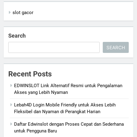
slot gacor
Search
SEARCH
Recent Posts
EDWINSLOT Link Alternatif Resmi untuk Pengalaman
Akses yang Lebih Nyaman
Lebah4D Login Mobile Friendly untuk Akses Lebih
Fleksibel dan Nyaman di Perangkat Harian
Daftar Edwinslot dengan Proses Cepat dan Sederhana
untuk Pengguna Baru