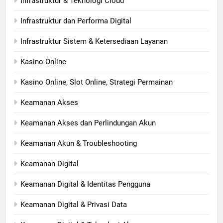
Infrastruktur & Teknologi Cloud
Infrastruktur dan Performa Digital
Infrastruktur Sistem & Ketersediaan Layanan
Kasino Online
Kasino Online, Slot Online, Strategi Permainan
Keamanan Akses
Keamanan Akses dan Perlindungan Akun
Keamanan Akun & Troubleshooting
Keamanan Digital
Keamanan Digital & Identitas Pengguna
Keamanan Digital & Privasi Data