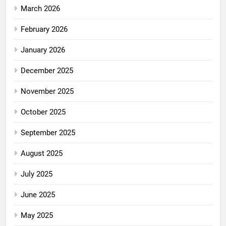
March 2026
February 2026
January 2026
December 2025
November 2025
October 2025
September 2025
August 2025
July 2025
June 2025
May 2025