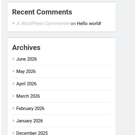
Recent Comments
A WordPress Commenter
on
Hello world!
Archives
June 2026
May 2026
April 2026
March 2026
February 2026
January 2026
December 2025