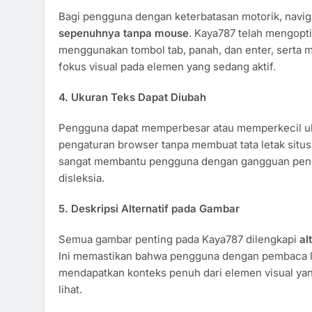
Bagi pengguna dengan keterbatasan motorik, naviga
sepenuhnya tanpa mouse
. Kaya787 telah mengopt
menggunakan tombol tab, panah, dan enter, serta 
fokus visual pada elemen yang sedang aktif.
4.
Ukuran Teks Dapat Diubah
Pengguna dapat memperbesar atau memperkecil uk
pengaturan browser tanpa membuat tata letak situs 
sangat membantu pengguna dengan gangguan pengl
disleksia.
5.
Deskripsi Alternatif pada Gambar
Semua gambar penting pada Kaya787 dilengkapi
al
Ini memastikan bahwa pengguna dengan pembaca l
mendapatkan konteks penuh dari elemen visual yan
lihat.