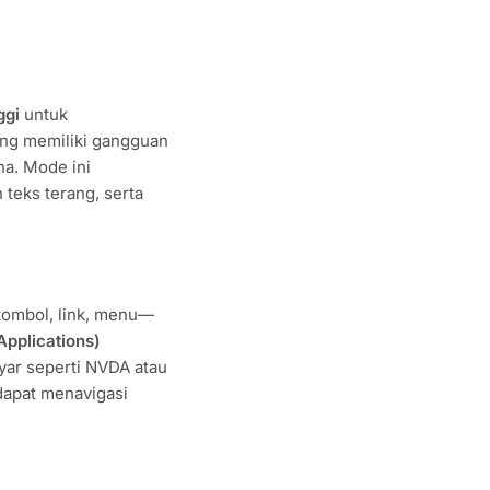
ggi
untuk
ng memiliki gangguan
na. Mode ini
teks terang, serta
tombol, link, menu—
Applications)
yar seperti NVDA atau
dapat menavigasi