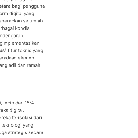
etara bagi pengguna
orm digital yang
enerapkan sejumlah
rbagai kondisi
pendengaran.
ngimplementasikan
AG)
, fitur teknis yang
beradaan elemen-
ang adil dan ramah
, lebih dari 15%
eks digital,
mereka
terisolasi dari
n teknologi yang
uga strategis secara