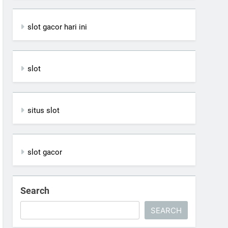
slot gacor hari ini
slot
situs slot
slot gacor
Search
SEARCH