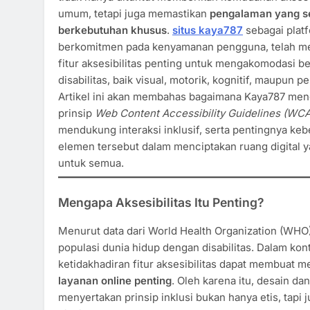
umum, tetapi juga memastikan
pengalaman yang s
berkebutuhan khusus
.
situs kaya787
sebagai platf
berkomitmen pada kenyamanan pengguna, telah m
fitur aksesibilitas penting untuk mengakomodasi be
disabilitas, baik visual, motorik, kognitif, maupun 
Artikel ini akan membahas bagaimana Kaya787 me
prinsip
Web Content Accessibility Guidelines (WC
mendukung interaksi inklusif, serta pentingnya ke
elemen tersebut dalam menciptakan ruang digital y
untuk semua.
Mengapa Aksesibilitas Itu Penting?
Menurut data dari World Health Organization (WHO)
populasi dunia hidup dengan disabilitas. Dalam kont
ketidakhadiran fitur aksesibilitas dapat membuat 
layanan online penting
. Oleh karena itu, desain da
menyertakan prinsip inklusi bukan hanya etis, tapi j