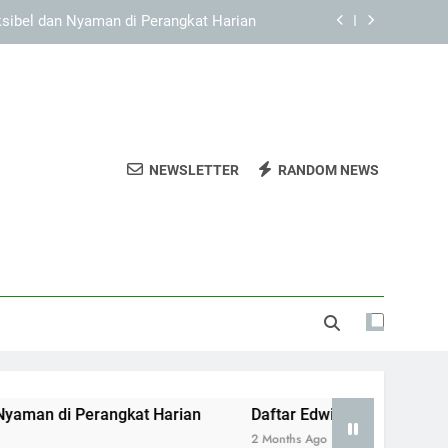
ksibel dan Nyaman di Perangkat Harian
at dan Sederhana untuk Pengguna Baru
at dan Sederhana untuk Pengguna Baru
 Pengalaman Akses yang Lebih Nyaman
NEWSLETTER
RANDOM NEWS
ksibel dan Nyaman di Perangkat Harian
at dan Sederhana untuk Pengguna Baru
.
at dan Sederhana untuk Pengguna Baru
erangkat Harian
Daftar Edwinslot dengan Proses Cepat
2 Months Ago