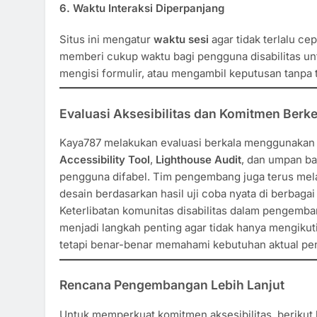
6.
Waktu Interaksi Diperpanjang
Situs ini mengatur
waktu sesi
agar tidak terlalu ce
memberi cukup waktu bagi pengguna disabilitas u
mengisi formulir, atau mengambil keputusan tanpa 
Evaluasi Aksesibilitas dan Komitmen Berke
Kaya787 melakukan evaluasi berkala menggunakan 
Accessibility Tool
,
Lighthouse Audit
, dan umpan ba
pengguna difabel. Tim pengembang juga terus me
desain berdasarkan hasil uji coba nyata di berbagai
Keterlibatan komunitas disabilitas dalam pengemba
menjadi langkah penting agar tidak hanya mengikut
tetapi benar-benar memahami kebutuhan aktual pe
Rencana Pengembangan Lebih Lanjut
Untuk memperkuat komitmen aksesibilitas, berikut 