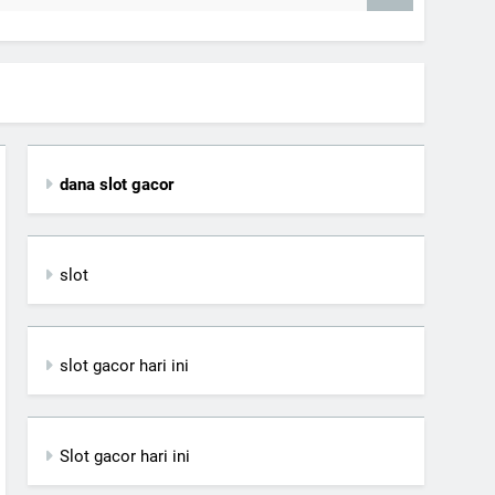
dana slot gacor
slot
slot gacor hari ini
Slot gacor hari ini