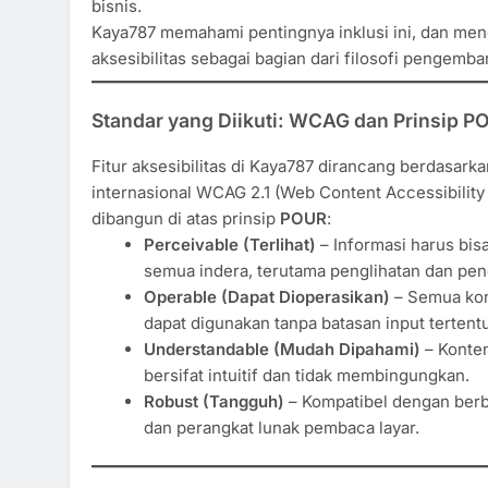
bisnis.
Kaya787 memahami pentingnya inklusi ini, dan men
aksesibilitas sebagai bagian dari filosofi pengemb
Standar yang Diikuti: WCAG dan Prinsip P
Fitur aksesibilitas di Kaya787 dirancang berdasarka
internasional WCAG 2.1 (Web Content Accessibility
dibangun di atas prinsip
POUR
:
Perceivable (Terlihat)
– Informasi harus bis
semua indera, terutama penglihatan dan pe
Operable (Dapat Dioperasikan)
– Semua kont
dapat digunakan tanpa batasan input tertentu
Understandable (Mudah Dipahami)
– Konten
bersifat intuitif dan tidak membingungkan.
Robust (Tangguh)
– Kompatibel dengan berb
dan perangkat lunak pembaca layar.