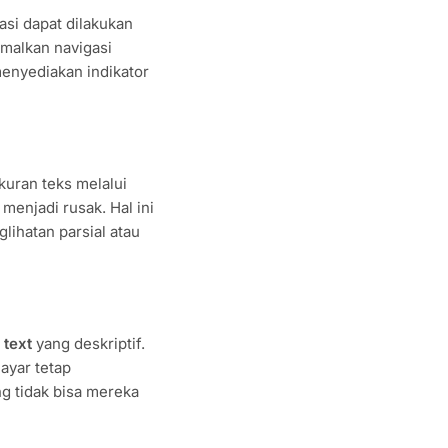
si dapat dilakukan
imalkan navigasi
menyediakan indikator
uran teks melalui
menjadi rusak. Hal ini
ihatan parsial atau
t text
yang deskriptif.
ayar tetap
g tidak bisa mereka