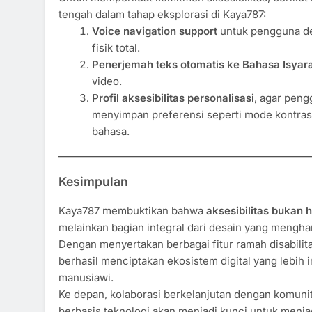
tengah dalam tahap eksplorasi di Kaya787:
Voice navigation support
untuk pengguna de
fisik total.
Penerjemah teks otomatis ke Bahasa Isyara
video.
Profil aksesibilitas personalisasi
, agar peng
menyimpan preferensi seperti mode kontras,
bahasa.
Kesimpulan
Kaya787 membuktikan bahwa
aksesibilitas bukan 
melainkan bagian integral dari desain yang mengh
Dengan menyertakan berbagai fitur ramah disabilitas
berhasil menciptakan ekosistem digital yang lebih in
manusiawi.
Ke depan, kolaborasi berkelanjutan dengan komuni
berbasis teknologi akan menjadi kunci untuk menj