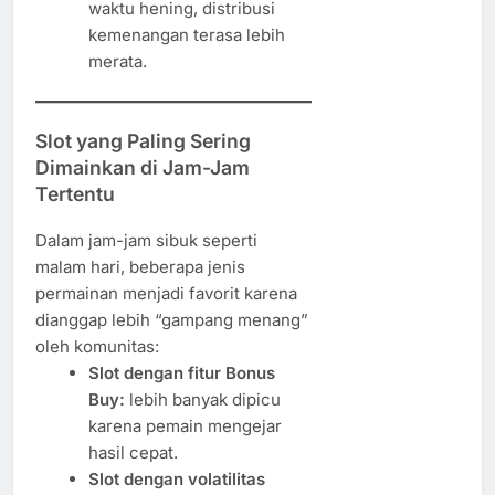
waktu hening, distribusi
kemenangan terasa lebih
merata.
Slot yang Paling Sering
Dimainkan di Jam-Jam
Tertentu
Dalam jam-jam sibuk seperti
malam hari, beberapa jenis
permainan menjadi favorit karena
dianggap lebih “gampang menang”
oleh komunitas:
Slot dengan fitur Bonus
Buy:
lebih banyak dipicu
karena pemain mengejar
hasil cepat.
Slot dengan volatilitas