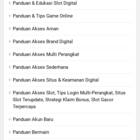
Panduan & Edukasi Slot Digital
Panduan & Tips Game Online
Panduan Akses Aman
Panduan Akses Brand Digital
Panduan Akses Multi Perangkat
Panduan Akses Sederhana
Panduan Akses Situs & Keamanan Digital
Panduan Akses Slot, Tips Login Multi-Perangkat, Situs
Slot Terupdate, Strategi Klaim Bonus, Slot Gacor
Terpercaya
Panduan Akun Baru
Panduan Bermain