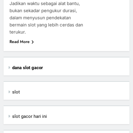
Jadikan waktu sebagai alat bantu,
bukan sekadar pengukur durasi,
dalam menyusun pendekatan
bermain slot yang lebih cerdas dan
terukur.
Read More
dana slot gacor
slot
slot gacor hari ini