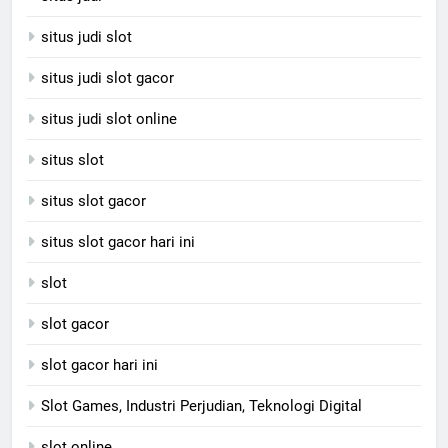
situs judi slot
situs judi slot gacor
situs judi slot online
situs slot
situs slot gacor
situs slot gacor hari ini
slot
slot gacor
slot gacor hari ini
Slot Games, Industri Perjudian, Teknologi Digital
slot online