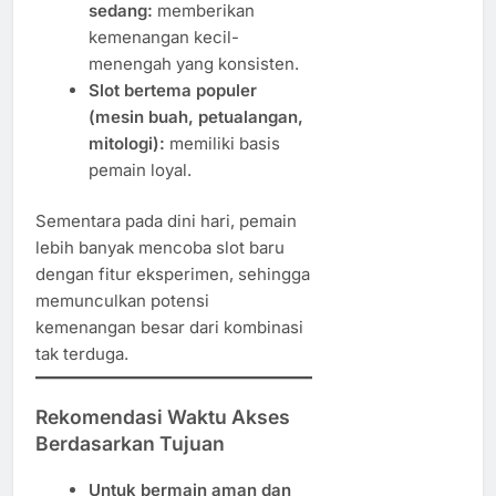
sedang:
memberikan
kemenangan kecil-
menengah yang konsisten.
Slot bertema populer
(mesin buah, petualangan,
mitologi):
memiliki basis
pemain loyal.
Sementara pada dini hari, pemain
lebih banyak mencoba slot baru
dengan fitur eksperimen, sehingga
memunculkan potensi
kemenangan besar dari kombinasi
tak terduga.
Rekomendasi Waktu Akses
Berdasarkan Tujuan
Untuk bermain aman dan