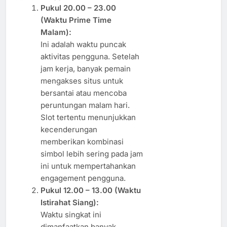
Pukul 20.00 – 23.00
(Waktu Prime Time
Malam):
Ini adalah waktu puncak
aktivitas pengguna. Setelah
jam kerja, banyak pemain
mengakses situs untuk
bersantai atau mencoba
peruntungan malam hari.
Slot tertentu menunjukkan
kecenderungan
memberikan kombinasi
simbol lebih sering pada jam
ini untuk mempertahankan
engagement pengguna.
Pukul 12.00 – 13.00 (Waktu
Istirahat Siang):
Waktu singkat ini
dimanfaatkan banyak