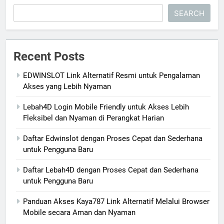
SEARCH
Recent Posts
EDWINSLOT Link Alternatif Resmi untuk Pengalaman
Akses yang Lebih Nyaman
Lebah4D Login Mobile Friendly untuk Akses Lebih
Fleksibel dan Nyaman di Perangkat Harian
Daftar Edwinslot dengan Proses Cepat dan Sederhana
untuk Pengguna Baru
Daftar Lebah4D dengan Proses Cepat dan Sederhana
untuk Pengguna Baru
Panduan Akses Kaya787 Link Alternatif Melalui Browser
Mobile secara Aman dan Nyaman