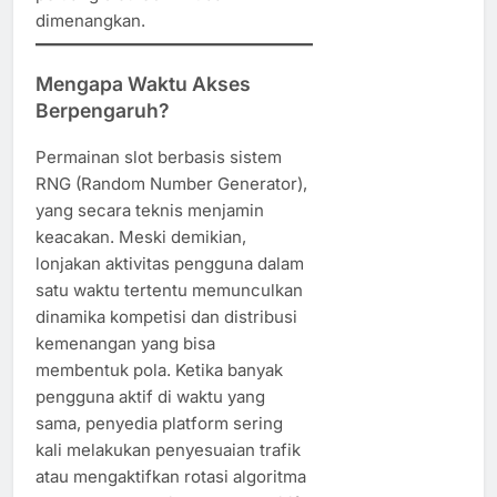
dimenangkan.
Mengapa Waktu Akses
Berpengaruh?
Permainan slot berbasis sistem
RNG (Random Number Generator),
yang secara teknis menjamin
keacakan. Meski demikian,
lonjakan aktivitas pengguna dalam
satu waktu tertentu memunculkan
dinamika kompetisi dan distribusi
kemenangan yang bisa
membentuk pola. Ketika banyak
pengguna aktif di waktu yang
sama, penyedia platform sering
kali melakukan penyesuaian trafik
atau mengaktifkan rotasi algoritma