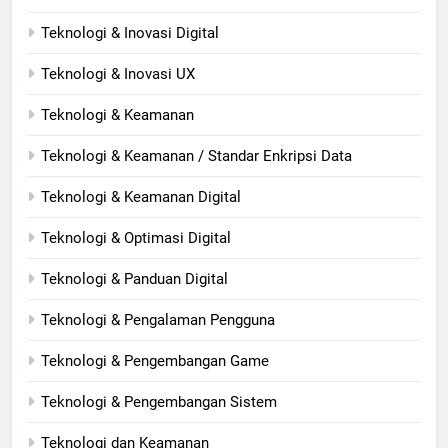
Teknologi & Inovasi Digital
Teknologi & Inovasi UX
Teknologi & Keamanan
Teknologi & Keamanan / Standar Enkripsi Data
Teknologi & Keamanan Digital
Teknologi & Optimasi Digital
Teknologi & Panduan Digital
Teknologi & Pengalaman Pengguna
Teknologi & Pengembangan Game
Teknologi & Pengembangan Sistem
Teknologi dan Keamanan