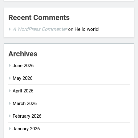
Recent Comments
A WordPress Commenter
on
Hello world!
Archives
June 2026
May 2026
April 2026
March 2026
February 2026
January 2026