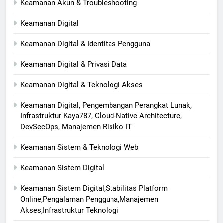
Keamanan Akun & Troubleshooting
Keamanan Digital
Keamanan Digital & Identitas Pengguna
Keamanan Digital & Privasi Data
Keamanan Digital & Teknologi Akses
Keamanan Digital, Pengembangan Perangkat Lunak,
Infrastruktur Kaya787, Cloud-Native Architecture,
DevSecOps, Manajemen Risiko IT
Keamanan Sistem & Teknologi Web
Keamanan Sistem Digital
Keamanan Sistem Digital,Stabilitas Platform
Online,Pengalaman Pengguna,Manajemen
Akses,Infrastruktur Teknologi