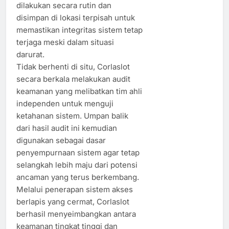
dilakukan secara rutin dan
disimpan di lokasi terpisah untuk
memastikan integritas sistem tetap
terjaga meski dalam situasi
darurat.
Tidak berhenti di situ, Corlaslot
secara berkala melakukan audit
keamanan yang melibatkan tim ahli
independen untuk menguji
ketahanan sistem. Umpan balik
dari hasil audit ini kemudian
digunakan sebagai dasar
penyempurnaan sistem agar tetap
selangkah lebih maju dari potensi
ancaman yang terus berkembang.
Melalui penerapan sistem akses
berlapis yang cermat, Corlaslot
berhasil menyeimbangkan antara
keamanan tingkat tinggi dan