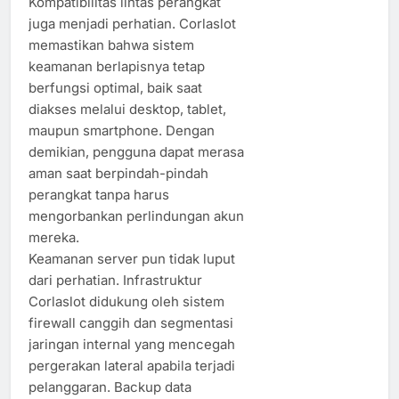
Kompatibilitas lintas perangkat
juga menjadi perhatian. Corlaslot
memastikan bahwa sistem
keamanan berlapisnya tetap
berfungsi optimal, baik saat
diakses melalui desktop, tablet,
maupun smartphone. Dengan
demikian, pengguna dapat merasa
aman saat berpindah-pindah
perangkat tanpa harus
mengorbankan perlindungan akun
mereka.
Keamanan server pun tidak luput
dari perhatian. Infrastruktur
Corlaslot didukung oleh sistem
firewall canggih dan segmentasi
jaringan internal yang mencegah
pergerakan lateral apabila terjadi
pelanggaran. Backup data