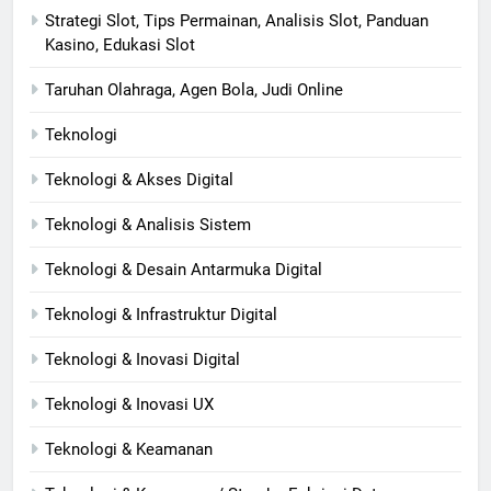
Strategi Slot, Tips Permainan, Analisis Slot, Panduan
Kasino, Edukasi Slot
Taruhan Olahraga, Agen Bola, Judi Online
Teknologi
Teknologi & Akses Digital
Teknologi & Analisis Sistem
Teknologi & Desain Antarmuka Digital
Teknologi & Infrastruktur Digital
Teknologi & Inovasi Digital
Teknologi & Inovasi UX
Teknologi & Keamanan