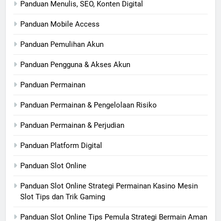
Panduan Menulis, SEO, Konten Digital
Panduan Mobile Access
Panduan Pemulihan Akun
Panduan Pengguna & Akses Akun
Panduan Permainan
Panduan Permainan & Pengelolaan Risiko
Panduan Permainan & Perjudian
Panduan Platform Digital
Panduan Slot Online
Panduan Slot Online Strategi Permainan Kasino Mesin
Slot Tips dan Trik Gaming
Panduan Slot Online Tips Pemula Strategi Bermain Aman