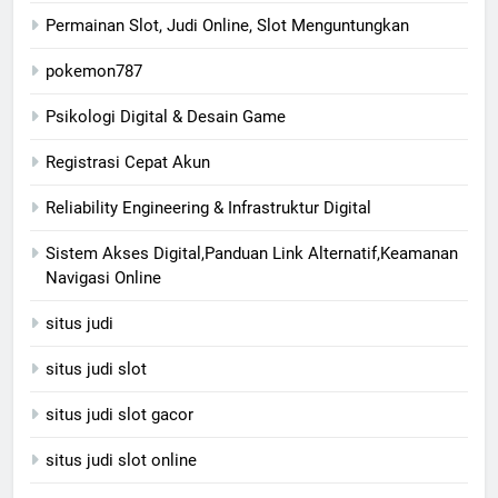
Permainan Slot, Judi Online, Slot Menguntungkan
pokemon787
Psikologi Digital & Desain Game
Registrasi Cepat Akun
Reliability Engineering & Infrastruktur Digital
Sistem Akses Digital,Panduan Link Alternatif,Keamanan
Navigasi Online
situs judi
situs judi slot
situs judi slot gacor
situs judi slot online