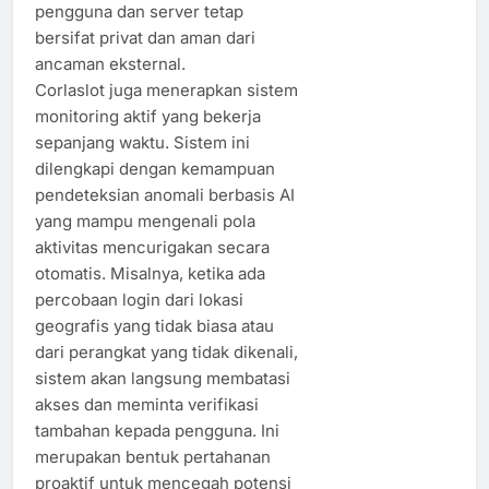
pengguna dan server tetap
bersifat privat dan aman dari
ancaman eksternal.
Corlaslot juga menerapkan sistem
monitoring aktif yang bekerja
sepanjang waktu. Sistem ini
dilengkapi dengan kemampuan
pendeteksian anomali berbasis AI
yang mampu mengenali pola
aktivitas mencurigakan secara
otomatis. Misalnya, ketika ada
percobaan login dari lokasi
geografis yang tidak biasa atau
dari perangkat yang tidak dikenali,
sistem akan langsung membatasi
akses dan meminta verifikasi
tambahan kepada pengguna. Ini
merupakan bentuk pertahanan
proaktif untuk mencegah potensi