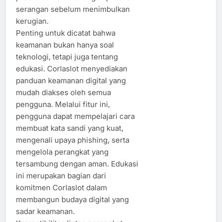
serangan sebelum menimbulkan
kerugian.
Penting untuk dicatat bahwa
keamanan bukan hanya soal
teknologi, tetapi juga tentang
edukasi. Corlaslot menyediakan
panduan keamanan digital yang
mudah diakses oleh semua
pengguna. Melalui fitur ini,
pengguna dapat mempelajari cara
membuat kata sandi yang kuat,
mengenali upaya phishing, serta
mengelola perangkat yang
tersambung dengan aman. Edukasi
ini merupakan bagian dari
komitmen Corlaslot dalam
membangun budaya digital yang
sadar keamanan.