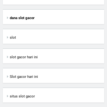
dana slot gacor
slot
slot gacor hari ini
Slot gacor hari ini
situs slot gacor