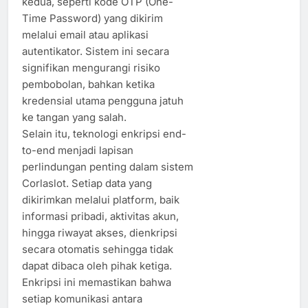
kedua, seperti kode OTP (One-
Time Password) yang dikirim
melalui email atau aplikasi
autentikator. Sistem ini secara
signifikan mengurangi risiko
pembobolan, bahkan ketika
kredensial utama pengguna jatuh
ke tangan yang salah.
Selain itu, teknologi enkripsi end-
to-end menjadi lapisan
perlindungan penting dalam sistem
Corlaslot. Setiap data yang
dikirimkan melalui platform, baik
informasi pribadi, aktivitas akun,
hingga riwayat akses, dienkripsi
secara otomatis sehingga tidak
dapat dibaca oleh pihak ketiga.
Enkripsi ini memastikan bahwa
setiap komunikasi antara