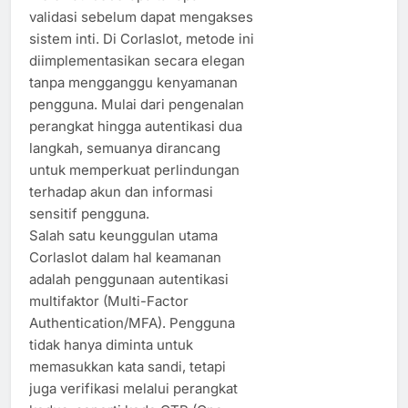
validasi sebelum dapat mengakses
sistem inti. Di Corlaslot, metode ini
diimplementasikan secara elegan
tanpa mengganggu kenyamanan
pengguna. Mulai dari pengenalan
perangkat hingga autentikasi dua
langkah, semuanya dirancang
untuk memperkuat perlindungan
terhadap akun dan informasi
sensitif pengguna.
Salah satu keunggulan utama
Corlaslot dalam hal keamanan
adalah penggunaan autentikasi
multifaktor (Multi-Factor
Authentication/MFA). Pengguna
tidak hanya diminta untuk
memasukkan kata sandi, tetapi
juga verifikasi melalui perangkat