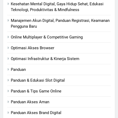
Kesehatan Mental Digital, Gaya Hidup Sehat, Edukasi
Teknologi, Produktivitas & Mindfulness
Manajemen Akun Digital, Panduan Registrasi, Keamanan
Pengguna Baru
Online Multiplayer & Competitive Gaming
Optimasi Akses Browser
Optimasi Infrastruktur & Kinerja Sistem
Panduan
Panduan & Edukasi Slot Digital
Panduan & Tips Game Online
Panduan Akses Aman
Panduan Akses Brand Digital