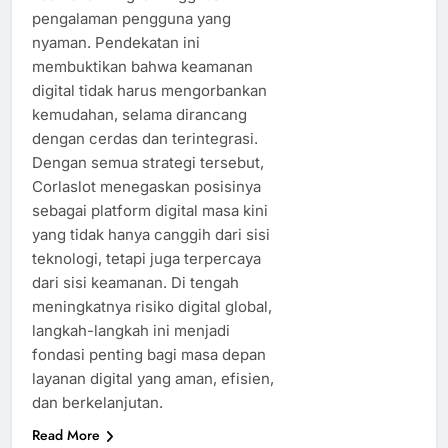
pengalaman pengguna yang
nyaman. Pendekatan ini
membuktikan bahwa keamanan
digital tidak harus mengorbankan
kemudahan, selama dirancang
dengan cerdas dan terintegrasi.
Dengan semua strategi tersebut,
Corlaslot menegaskan posisinya
sebagai platform digital masa kini
yang tidak hanya canggih dari sisi
teknologi, tetapi juga terpercaya
dari sisi keamanan. Di tengah
meningkatnya risiko digital global,
langkah-langkah ini menjadi
fondasi penting bagi masa depan
layanan digital yang aman, efisien,
dan berkelanjutan.
Read More