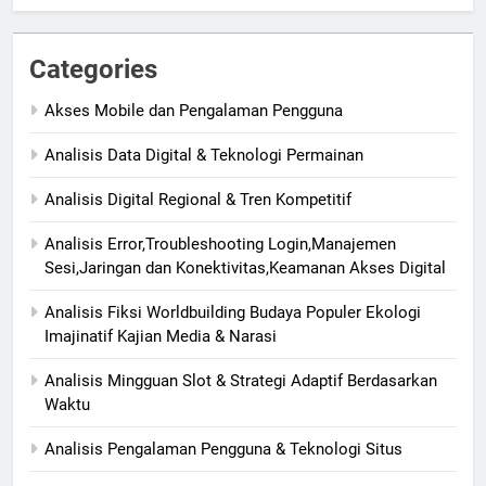
Categories
Akses Mobile dan Pengalaman Pengguna
Analisis Data Digital & Teknologi Permainan
Analisis Digital Regional & Tren Kompetitif
Analisis Error,Troubleshooting Login,Manajemen
Sesi,Jaringan dan Konektivitas,Keamanan Akses Digital
Analisis Fiksi Worldbuilding Budaya Populer Ekologi
Imajinatif Kajian Media & Narasi
Analisis Mingguan Slot & Strategi Adaptif Berdasarkan
Waktu
Analisis Pengalaman Pengguna & Teknologi Situs