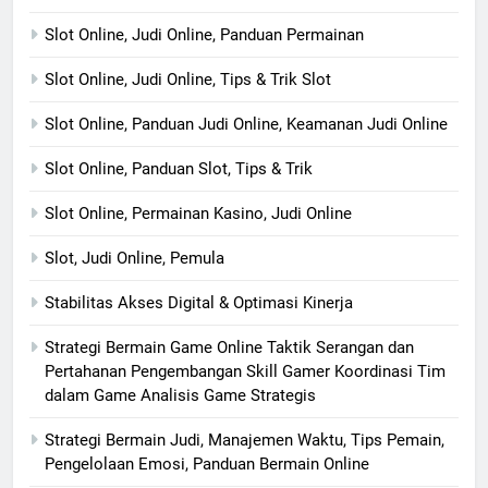
Slot Online, Judi Online, Panduan Permainan
Slot Online, Judi Online, Tips & Trik Slot
Slot Online, Panduan Judi Online, Keamanan Judi Online
Slot Online, Panduan Slot, Tips & Trik
Slot Online, Permainan Kasino, Judi Online
Slot, Judi Online, Pemula
Stabilitas Akses Digital & Optimasi Kinerja
Strategi Bermain Game Online Taktik Serangan dan
Pertahanan Pengembangan Skill Gamer Koordinasi Tim
dalam Game Analisis Game Strategis
Strategi Bermain Judi, Manajemen Waktu, Tips Pemain,
Pengelolaan Emosi, Panduan Bermain Online