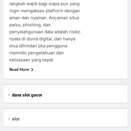
langkah wajib bagi siapa pun yang
ingin mengakses platform dengan
aman dan nyaman. Ancaman situs
palsu, phishing, dan
penyalahgunaan data adalah risiko
nyata di dunia digital, dan hanya
bisa dihindari jika pengguna
memiliki pengetahuan dan
kebiasaan yang tepat.
Read More
dana slot gacor
slot