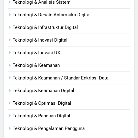
Teknologi & Analisis Sistem
Teknologi & Desain Antarmuka Digital
Teknologi & Infrastruktur Digital
Teknologi & Inovasi Digital
Teknologi & Inovasi UX
Teknologi & Keamanan
Teknologi & Keamanan / Standar Enkripsi Data
Teknologi & Keamanan Digital
Teknologi & Optimasi Digital
Teknologi & Panduan Digital
Teknologi & Pengalaman Pengguna