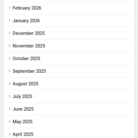
February 2026
January 2026
December 2025
November 2025
October 2025
September 2025
August 2025
July 2025
June 2025
May 2025
April 2025