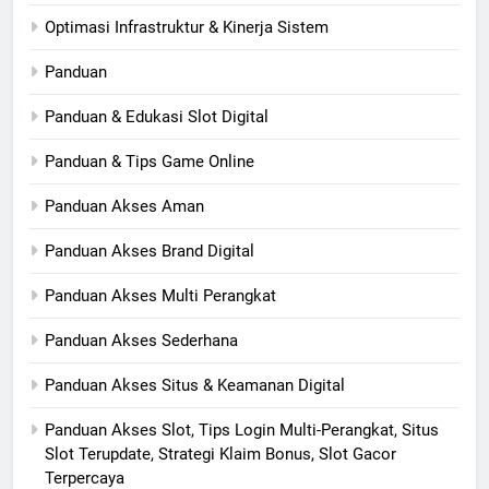
Optimasi Infrastruktur & Kinerja Sistem
Panduan
Panduan & Edukasi Slot Digital
Panduan & Tips Game Online
Panduan Akses Aman
Panduan Akses Brand Digital
Panduan Akses Multi Perangkat
Panduan Akses Sederhana
Panduan Akses Situs & Keamanan Digital
Panduan Akses Slot, Tips Login Multi-Perangkat, Situs
Slot Terupdate, Strategi Klaim Bonus, Slot Gacor
Terpercaya