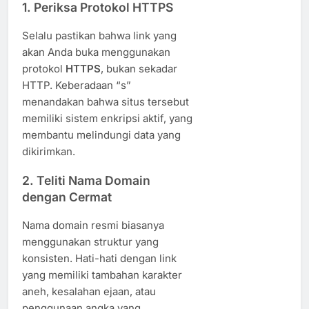
1.
Periksa Protokol HTTPS
Selalu pastikan bahwa link yang
akan Anda buka menggunakan
protokol
HTTPS
, bukan sekadar
HTTP. Keberadaan “s”
menandakan bahwa situs tersebut
memiliki sistem enkripsi aktif, yang
membantu melindungi data yang
dikirimkan.
2.
Teliti Nama Domain
dengan Cermat
Nama domain resmi biasanya
menggunakan struktur yang
konsisten. Hati-hati dengan link
yang memiliki tambahan karakter
aneh, kesalahan ejaan, atau
penggunaan angka yang