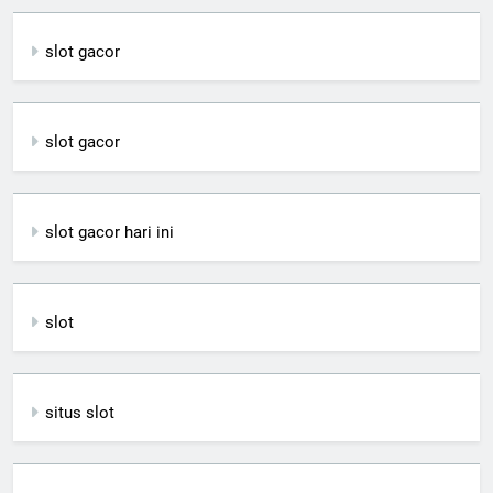
slot gacor
slot gacor
slot gacor hari ini
slot
situs slot