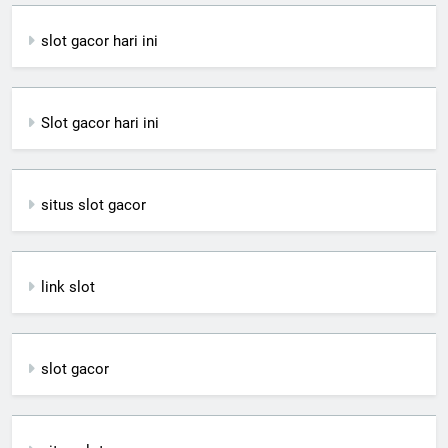
slot gacor hari ini
Slot gacor hari ini
situs slot gacor
link slot
slot gacor