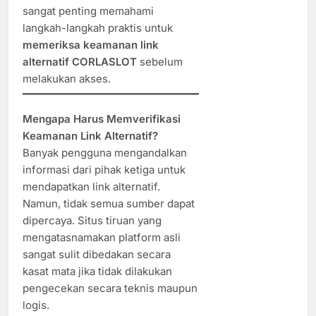
sangat penting memahami
langkah-langkah praktis untuk
memeriksa keamanan link
alternatif CORLASLOT
sebelum
melakukan akses.
Mengapa Harus Memverifikasi
Keamanan Link Alternatif?
Banyak pengguna mengandalkan
informasi dari pihak ketiga untuk
mendapatkan link alternatif.
Namun, tidak semua sumber dapat
dipercaya. Situs tiruan yang
mengatasnamakan platform asli
sangat sulit dibedakan secara
kasat mata jika tidak dilakukan
pengecekan secara teknis maupun
logis.