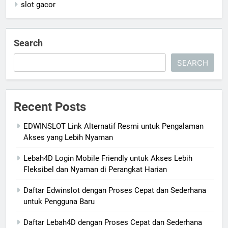
slot gacor
Search
SEARCH
Recent Posts
EDWINSLOT Link Alternatif Resmi untuk Pengalaman
Akses yang Lebih Nyaman
Lebah4D Login Mobile Friendly untuk Akses Lebih
Fleksibel dan Nyaman di Perangkat Harian
Daftar Edwinslot dengan Proses Cepat dan Sederhana
untuk Pengguna Baru
Daftar Lebah4D dengan Proses Cepat dan Sederhana