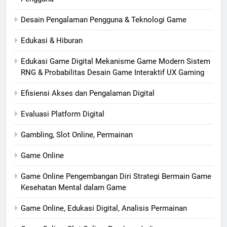
Desain Pengalaman Pengguna & Teknologi Game
Edukasi & Hiburan
Edukasi Game Digital Mekanisme Game Modern Sistem
RNG & Probabilitas Desain Game Interaktif UX Gaming
Efisiensi Akses dan Pengalaman Digital
Evaluasi Platform Digital
Gambling, Slot Online, Permainan
Game Online
Game Online Pengembangan Diri Strategi Bermain Game
Kesehatan Mental dalam Game
Game Online, Edukasi Digital, Analisis Permainan