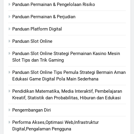
Panduan Permainan & Pengelolaan Risiko
Panduan Permainan & Perjudian
Panduan Platform Digital
Panduan Slot Online
Panduan Slot Online Strategi Permainan Kasino Mesin
Slot Tips dan Trik Gaming
Panduan Slot Online Tips Pemula Strategi Bermain Aman
Edukasi Game Digital Pola Main Sederhana
Pendidikan Matematika, Media Interaktif, Pembelajaran
Kreatif, Statistik dan Probabilitas, Hiburan dan Edukasi
Pengembangan Diri
Performa Akses,Optimasi Web,Infrastruktur
Digital,Pengalaman Pengguna