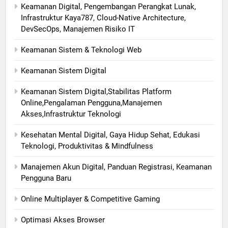
Keamanan Digital, Pengembangan Perangkat Lunak,
Infrastruktur Kaya787, Cloud-Native Architecture,
DevSecOps, Manajemen Risiko IT
Keamanan Sistem & Teknologi Web
Keamanan Sistem Digital
Keamanan Sistem Digital,Stabilitas Platform
Online,Pengalaman Pengguna,Manajemen
Akses,Infrastruktur Teknologi
Kesehatan Mental Digital, Gaya Hidup Sehat, Edukasi
Teknologi, Produktivitas & Mindfulness
Manajemen Akun Digital, Panduan Registrasi, Keamanan
Pengguna Baru
Online Multiplayer & Competitive Gaming
Optimasi Akses Browser