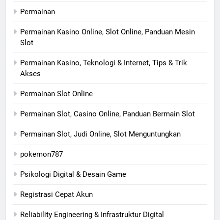
Permainan
Permainan Kasino Online, Slot Online, Panduan Mesin
Slot
Permainan Kasino, Teknologi & Internet, Tips & Trik
Akses
Permainan Slot Online
Permainan Slot, Casino Online, Panduan Bermain Slot
Permainan Slot, Judi Online, Slot Menguntungkan
pokemon787
Psikologi Digital & Desain Game
Registrasi Cepat Akun
Reliability Engineering & Infrastruktur Digital