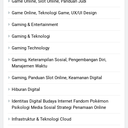
Game Online, Slot Online, Panduan Judi
Game Online, Teknologi Game, UX/UI Design
Gaming & Entertainment
Gaming & Teknologi
Gaming Technology
Gaming, Keterampilan Sosial, Pengembangan Diri,
Manajemen Waktu
Gaming, Panduan Slot Online, Keamanan Digital
Hiburan Digital
Identitas Digital Budaya Internet Fandom Pokémon
Psikologi Media Sosial Strategi Penamaan Online
Infrastruktur & Teknologi Cloud