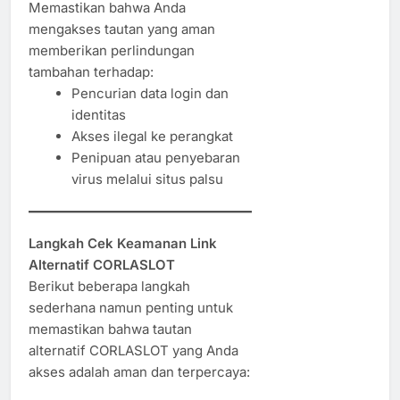
Memastikan bahwa Anda
mengakses tautan yang aman
memberikan perlindungan
tambahan terhadap:
Pencurian data login dan
identitas
Akses ilegal ke perangkat
Penipuan atau penyebaran
virus melalui situs palsu
Langkah Cek Keamanan Link
Alternatif CORLASLOT
Berikut beberapa langkah
sederhana namun penting untuk
memastikan bahwa tautan
alternatif CORLASLOT yang Anda
akses adalah aman dan terpercaya: