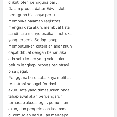
diikuti oleh pengguna baru.
Dalam proses daftar Edwinslot,
pengguna biasanya perlu
membuka halaman registrasi,
mengisi data akun, membuat kata
sandi, lalu menyelesaikan instruksi
yang tersedia.Setiap tahap
membutuhkan ketelitian agar akun
dapat dibuat dengan benar.Jika
ada satu kolom yang salah atau
belum lengkap, proses registrasi
bisa gagal.
Pengguna baru sebaiknya melihat
registrasi sebagai fondasi
akun.Data yang dimasukkan pada
tahap awal akan berpengaruh
terhadap akses login, pemulihan
akun, dan pengelolaan keamanan
di kemudian hari.Itulah mengapa