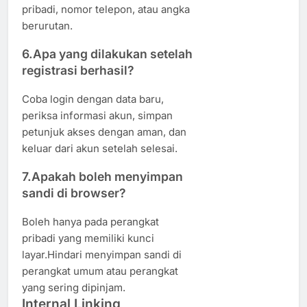
pribadi, nomor telepon, atau angka
berurutan.
6.Apa yang dilakukan setelah
registrasi berhasil?
Coba login dengan data baru,
periksa informasi akun, simpan
petunjuk akses dengan aman, dan
keluar dari akun setelah selesai.
7.Apakah boleh menyimpan
sandi di browser?
Boleh hanya pada perangkat
pribadi yang memiliki kunci
layar.Hindari menyimpan sandi di
perangkat umum atau perangkat
yang sering dipinjam.
Internal Linking