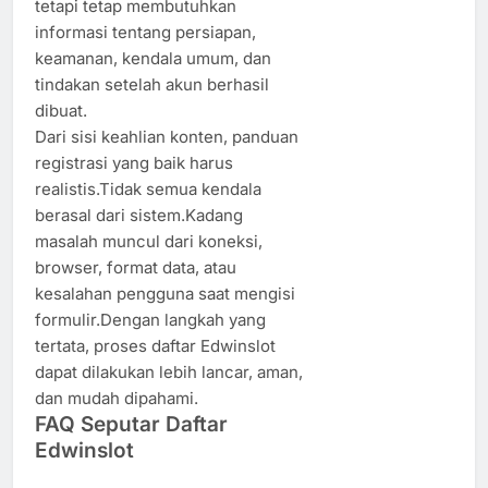
tetapi tetap membutuhkan
informasi tentang persiapan,
keamanan, kendala umum, dan
tindakan setelah akun berhasil
dibuat.
Dari sisi keahlian konten, panduan
registrasi yang baik harus
realistis.Tidak semua kendala
berasal dari sistem.Kadang
masalah muncul dari koneksi,
browser, format data, atau
kesalahan pengguna saat mengisi
formulir.Dengan langkah yang
tertata, proses daftar Edwinslot
dapat dilakukan lebih lancar, aman,
dan mudah dipahami.
FAQ Seputar Daftar
Edwinslot