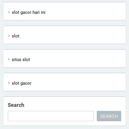
slot gacor hari ini
slot
situs slot
slot gacor
Search
SEARCH