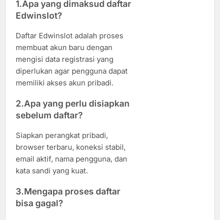
1.Apa yang dimaksud daftar
Edwinslot?
Daftar Edwinslot adalah proses
membuat akun baru dengan
mengisi data registrasi yang
diperlukan agar pengguna dapat
memiliki akses akun pribadi.
2.Apa yang perlu disiapkan
sebelum daftar?
Siapkan perangkat pribadi,
browser terbaru, koneksi stabil,
email aktif, nama pengguna, dan
kata sandi yang kuat.
3.Mengapa proses daftar
bisa gagal?