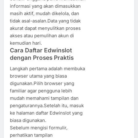
informasi yang akan dimasukkan
masih aktif, mudah dikelola, dan
tidak asal-asalan.Data yang tidak
akurat dapat menyulitkan proses
akses atau pemulihan akun di
kemudian hari.
Cara Daftar Edwinslot
dengan Proses Praktis
Langkah pertama adalah membuka
browser utama yang biasa
digunakan.Pilih browser yang
familiar agar pengguna lebih
mudah memahami tampilan dan
pengaturannya.Setelah itu, masuk
ke halaman daftar Edwinslot yang
biasa digunakan.
Sebelum mengisi formulir,
perhatikan tampilan