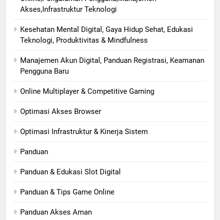
Akses,Infrastruktur Teknologi
Kesehatan Mental Digital, Gaya Hidup Sehat, Edukasi
Teknologi, Produktivitas & Mindfulness
Manajemen Akun Digital, Panduan Registrasi, Keamanan
Pengguna Baru
Online Multiplayer & Competitive Gaming
Optimasi Akses Browser
Optimasi Infrastruktur & Kinerja Sistem
Panduan
Panduan & Edukasi Slot Digital
Panduan & Tips Game Online
Panduan Akses Aman