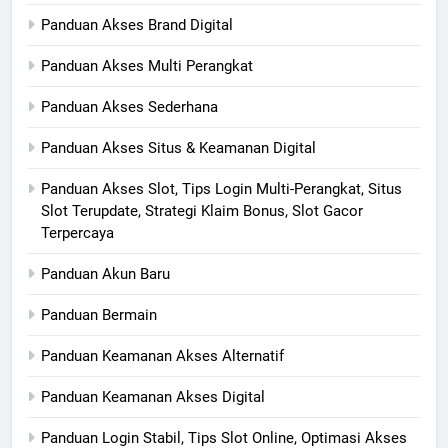
Panduan Akses Brand Digital
Panduan Akses Multi Perangkat
Panduan Akses Sederhana
Panduan Akses Situs & Keamanan Digital
Panduan Akses Slot, Tips Login Multi-Perangkat, Situs
Slot Terupdate, Strategi Klaim Bonus, Slot Gacor
Terpercaya
Panduan Akun Baru
Panduan Bermain
Panduan Keamanan Akses Alternatif
Panduan Keamanan Akses Digital
Panduan Login Stabil, Tips Slot Online, Optimasi Akses