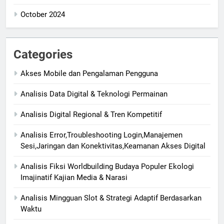
October 2024
Categories
Akses Mobile dan Pengalaman Pengguna
Analisis Data Digital & Teknologi Permainan
Analisis Digital Regional & Tren Kompetitif
Analisis Error,Troubleshooting Login,Manajemen
Sesi,Jaringan dan Konektivitas,Keamanan Akses Digital
Analisis Fiksi Worldbuilding Budaya Populer Ekologi
Imajinatif Kajian Media & Narasi
Analisis Mingguan Slot & Strategi Adaptif Berdasarkan
Waktu