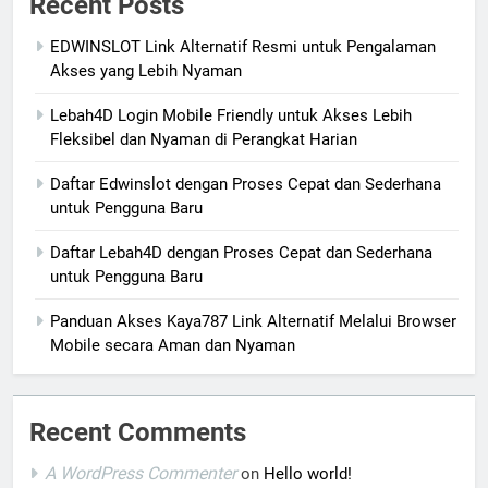
Recent Posts
EDWINSLOT Link Alternatif Resmi untuk Pengalaman
Akses yang Lebih Nyaman
Lebah4D Login Mobile Friendly untuk Akses Lebih
Fleksibel dan Nyaman di Perangkat Harian
Daftar Edwinslot dengan Proses Cepat dan Sederhana
untuk Pengguna Baru
Daftar Lebah4D dengan Proses Cepat dan Sederhana
untuk Pengguna Baru
Panduan Akses Kaya787 Link Alternatif Melalui Browser
Mobile secara Aman dan Nyaman
Recent Comments
A WordPress Commenter
on
Hello world!