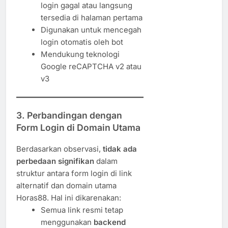
login gagal atau langsung
tersedia di halaman pertama
Digunakan untuk mencegah
login otomatis oleh bot
Mendukung teknologi
Google reCAPTCHA v2 atau
v3
3. Perbandingan dengan
Form Login di Domain Utama
Berdasarkan observasi,
tidak ada
perbedaan signifikan
dalam
struktur antara form login di link
alternatif dan domain utama
Horas88. Hal ini dikarenakan:
Semua link resmi tetap
menggunakan
backend