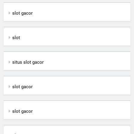
slot gacor
slot
situs slot gacor
slot gacor
slot gacor