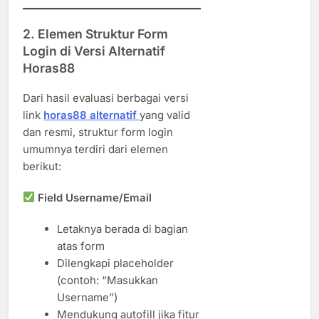
2. Elemen Struktur Form
Login di Versi Alternatif
Horas88
Dari hasil evaluasi berbagai versi
link
horas88 alternatif
yang valid
dan resmi, struktur form login
umumnya terdiri dari elemen
berikut:
Field Username/Email
Letaknya berada di bagian
atas form
Dilengkapi placeholder
(contoh: “Masukkan
Username”)
Mendukung autofill jika fitur