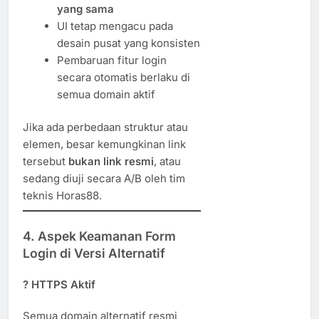
yang sama
UI tetap mengacu pada
desain pusat yang konsisten
Pembaruan fitur login
secara otomatis berlaku di
semua domain aktif
Jika ada perbedaan struktur atau
elemen, besar kemungkinan link
tersebut
bukan link resmi
, atau
sedang diuji secara A/B oleh tim
teknis Horas88.
4. Aspek Keamanan Form
Login di Versi Alternatif
?
HTTPS Aktif
Semua domain alternatif resmi