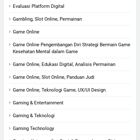
Evaluasi Platform Digital
Gambling, Slot Online, Permainan
Game Online
Game Online Pengembangan Diri Strategi Bermain Game
Kesehatan Mental dalam Game
Game Online, Edukasi Digital, Analisis Permainan
Game Online, Slot Online, Panduan Judi
Game Online, Teknologi Game, UX/UI Design
Gaming & Entertainment
Gaming & Teknologi
Gaming Technology