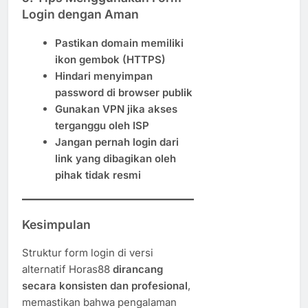
Login dengan Aman
Pastikan domain memiliki
ikon gembok (HTTPS)
Hindari menyimpan
password di browser publik
Gunakan VPN jika akses
terganggu oleh ISP
Jangan pernah login dari
link yang dibagikan oleh
pihak tidak resmi
Kesimpulan
Struktur form login di versi
alternatif Horas88
dirancang
secara konsisten dan profesional
,
memastikan bahwa pengalaman