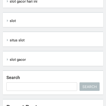
slot gacor hari ini
slot
situs slot
slot gacor
Search
SEARCH