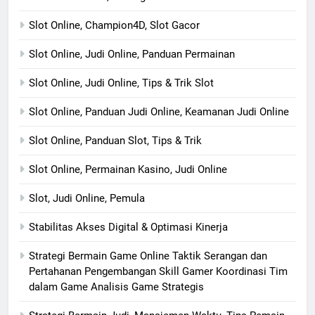
Slot Online, Champion4D, Slot Gacor
Slot Online, Judi Online, Panduan Permainan
Slot Online, Judi Online, Tips & Trik Slot
Slot Online, Panduan Judi Online, Keamanan Judi Online
Slot Online, Panduan Slot, Tips & Trik
Slot Online, Permainan Kasino, Judi Online
Slot, Judi Online, Pemula
Stabilitas Akses Digital & Optimasi Kinerja
Strategi Bermain Game Online Taktik Serangan dan
Pertahanan Pengembangan Skill Gamer Koordinasi Tim
dalam Game Analisis Game Strategis