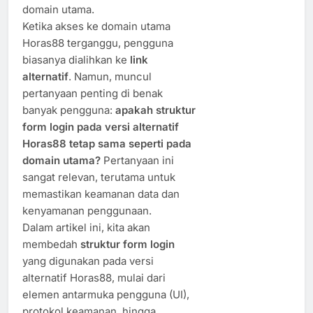
domain utama.
Ketika akses ke domain utama
Horas88 terganggu, pengguna
biasanya dialihkan ke
link
alternatif
. Namun, muncul
pertanyaan penting di benak
banyak pengguna:
apakah struktur
form login pada versi alternatif
Horas88 tetap sama seperti pada
domain utama?
Pertanyaan ini
sangat relevan, terutama untuk
memastikan keamanan data dan
kenyamanan penggunaan.
Dalam artikel ini, kita akan
membedah
struktur form login
yang digunakan pada versi
alternatif Horas88, mulai dari
elemen antarmuka pengguna (UI),
protokol keamanan, hingga