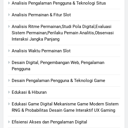
Analisis Pengalaman Pengguna & Teknologi Situs
Analisis Permainan & Fitur Slot
Analisis Ritme Permainan,Studi Pola Digital,Evaluasi
Sistem Permainan,Perilaku Pemain Analitis,Observasi
Interaksi Jangka Panjang
Analisis Waktu Permainan Slot
Desain Digital, Pengembangan Web, Pengalaman
Pengguna
Desain Pengalaman Pengguna & Teknologi Game
Edukasi & Hiburan
Edukasi Game Digital Mekanisme Game Modern Sistem
RNG & Probabilitas Desain Game Interaktif UX Gaming
Efisiensi Akses dan Pengalaman Digital