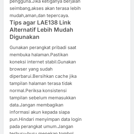
pengguna.Jika ketiganya berjalan
seimbang,akses akan terasa lebih
mudah,aman,dan tepercaya.
Tips agar LAE138 Link
Alternatif Lebih Mudah
Digunakan
Gunakan perangkat pribadi saat
membuka halaman.Pastikan
koneksi internet stabil.Gunakan
browser yang sudah
diperbarui.Bersihkan cache jika
tampilan halaman terasa tidak
normal.Periksa konsistensi
tampilan sebelum memasukkan
data.Jangan membagikan
informasi akun kepada siapa
pun.Hindari menyimpan data login
pada perangkat umum.Jangan
terburu-buru menekan tombol