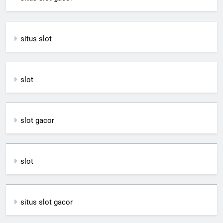
situs slot
slot
slot gacor
slot
situs slot gacor