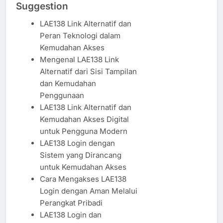
Suggestion
LAE138 Link Alternatif dan
Peran Teknologi dalam
Kemudahan Akses
Mengenal LAE138 Link
Alternatif dari Sisi Tampilan
dan Kemudahan
Penggunaan
LAE138 Link Alternatif dan
Kemudahan Akses Digital
untuk Pengguna Modern
LAE138 Login dengan
Sistem yang Dirancang
untuk Kemudahan Akses
Cara Mengakses LAE138
Login dengan Aman Melalui
Perangkat Pribadi
LAE138 Login dan