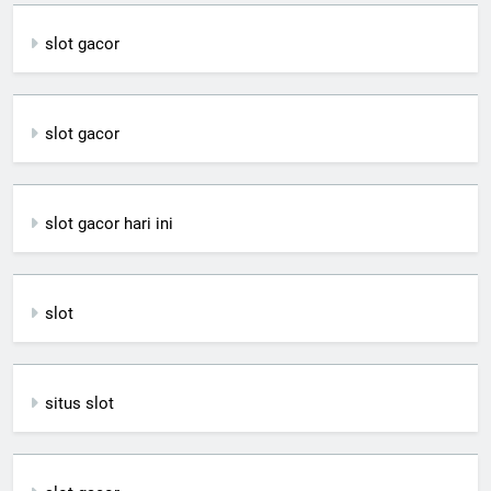
slot gacor
slot gacor
slot gacor hari ini
slot
situs slot