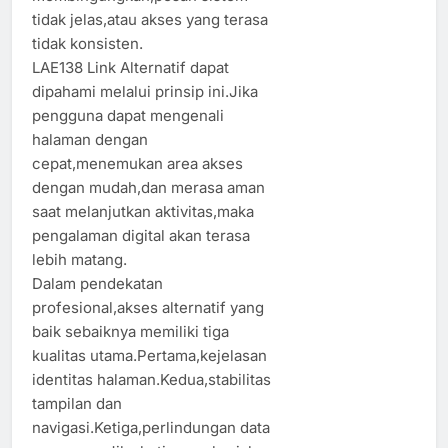
tidak jelas,atau akses yang terasa
tidak konsisten.
LAE138 Link Alternatif dapat
dipahami melalui prinsip ini.Jika
pengguna dapat mengenali
halaman dengan
cepat,menemukan area akses
dengan mudah,dan merasa aman
saat melanjutkan aktivitas,maka
pengalaman digital akan terasa
lebih matang.
Dalam pendekatan
profesional,akses alternatif yang
baik sebaiknya memiliki tiga
kualitas utama.Pertama,kejelasan
identitas halaman.Kedua,stabilitas
tampilan dan
navigasi.Ketiga,perlindungan data