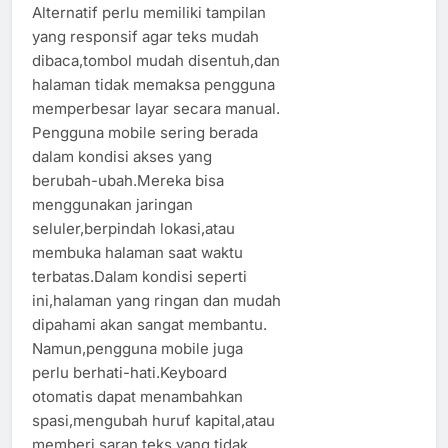
Alternatif perlu memiliki tampilan
yang responsif agar teks mudah
dibaca,tombol mudah disentuh,dan
halaman tidak memaksa pengguna
memperbesar layar secara manual.
Pengguna mobile sering berada
dalam kondisi akses yang
berubah-ubah.Mereka bisa
menggunakan jaringan
seluler,berpindah lokasi,atau
membuka halaman saat waktu
terbatas.Dalam kondisi seperti
ini,halaman yang ringan dan mudah
dipahami akan sangat membantu.
Namun,pengguna mobile juga
perlu berhati-hati.Keyboard
otomatis dapat menambahkan
spasi,mengubah huruf kapital,atau
memberi saran teks yang tidak