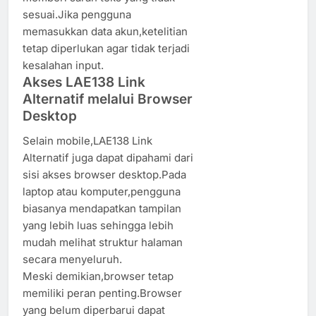
sesuai.Jika pengguna
memasukkan data akun,ketelitian
tetap diperlukan agar tidak terjadi
kesalahan input.
Akses LAE138 Link
Alternatif melalui Browser
Desktop
Selain mobile,LAE138 Link
Alternatif juga dapat dipahami dari
sisi akses browser desktop.Pada
laptop atau komputer,pengguna
biasanya mendapatkan tampilan
yang lebih luas sehingga lebih
mudah melihat struktur halaman
secara menyeluruh.
Meski demikian,browser tetap
memiliki peran penting.Browser
yang belum diperbarui dapat