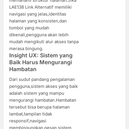
memahami struktur halaman.Jika
LAE138 Link Alternatif memiliki
navigasi yang jelas,identitas
halaman yang konsisten,dan
tombol yang mudah
dikenali,pengguna akan lebih
mudah mengikuti alur akses tanpa
merasa bingung.
Insight UX: Sistem yang
Baik Harus Mengurangi
Hambatan
Dari sudut pandang pengalaman
pengguna,sistem akses yang baik
adalah sistem yang mampu
mengurangi hambatan.Hambatan
tersebut bisa berupa halaman
lambat,tampilan tidak
responsif,navigasi
membingungkan,pesan sistem