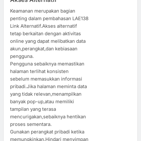
Keamanan merupakan bagian
penting dalam pembahasan LAE138
Link Alternatif.Akses alternatif
tetap berkaitan dengan aktivitas
online yang dapat melibatkan data
akun,perangkat,dan kebiasaan
pengguna.
Pengguna sebaiknya memastikan
halaman terlihat konsisten
sebelum memasukkan informasi
pribadi.Jika halaman meminta data
yang tidak relevan,menampilkan
banyak pop-up,atau memiliki
tampilan yang terasa
mencurigakan,sebaiknya hentikan
proses sementara.
Gunakan perangkat pribadi ketika
memungkinkan.Hindari menyimpan