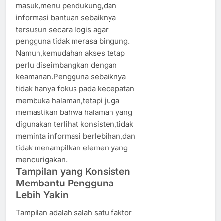
masuk,menu pendukung,dan
informasi bantuan sebaiknya
tersusun secara logis agar
pengguna tidak merasa bingung.
Namun,kemudahan akses tetap
perlu diseimbangkan dengan
keamanan.Pengguna sebaiknya
tidak hanya fokus pada kecepatan
membuka halaman,tetapi juga
memastikan bahwa halaman yang
digunakan terlihat konsisten,tidak
meminta informasi berlebihan,dan
tidak menampilkan elemen yang
mencurigakan.
Tampilan yang Konsisten
Membantu Pengguna
Lebih Yakin
Tampilan adalah salah satu faktor