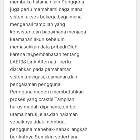
membuka halaman lain.Pengguna
juga perlu memahami bagaimana
sistem akses bekerja,bagaimana
mengenali tampilan yang
konsisten,dan bagaimana menjaga
keamanan akun sebelum
memasukkan data pribadi.Oleh
karena itu,pembahasan tentang
LAE138 Link Alternatif perlu
diarahkan pada pemahaman
sistem,navigasi,keamanan,dan
pengalaman pengguna.
Pengguna modern membutuhkan
proses yang praktis.Tampilan
harus mudah dipahami,tombol
utama harus jelas,dan halaman
sebaiknya tidak membuat
pengguna menebak-nebak langkah
berikutnya.Semakin sederhana