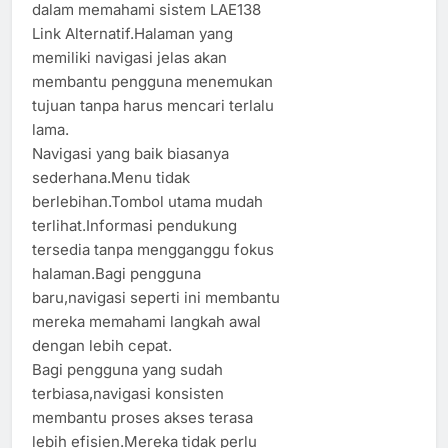
dalam memahami sistem LAE138
Link Alternatif.Halaman yang
memiliki navigasi jelas akan
membantu pengguna menemukan
tujuan tanpa harus mencari terlalu
lama.
Navigasi yang baik biasanya
sederhana.Menu tidak
berlebihan.Tombol utama mudah
terlihat.Informasi pendukung
tersedia tanpa mengganggu fokus
halaman.Bagi pengguna
baru,navigasi seperti ini membantu
mereka memahami langkah awal
dengan lebih cepat.
Bagi pengguna yang sudah
terbiasa,navigasi konsisten
membantu proses akses terasa
lebih efisien.Mereka tidak perlu