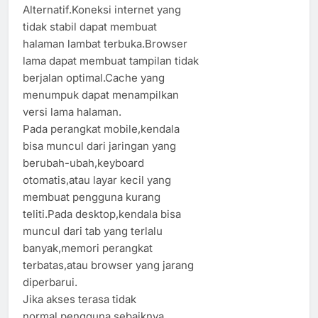
Alternatif.Koneksi internet yang
tidak stabil dapat membuat
halaman lambat terbuka.Browser
lama dapat membuat tampilan tidak
berjalan optimal.Cache yang
menumpuk dapat menampilkan
versi lama halaman.
Pada perangkat mobile,kendala
bisa muncul dari jaringan yang
berubah-ubah,keyboard
otomatis,atau layar kecil yang
membuat pengguna kurang
teliti.Pada desktop,kendala bisa
muncul dari tab yang terlalu
banyak,memori perangkat
terbatas,atau browser yang jarang
diperbarui.
Jika akses terasa tidak
normal,pengguna sebaiknya