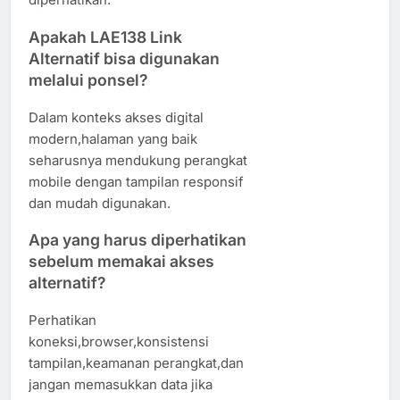
Apakah LAE138 Link
Alternatif bisa digunakan
melalui ponsel?
Dalam konteks akses digital
modern,halaman yang baik
seharusnya mendukung perangkat
mobile dengan tampilan responsif
dan mudah digunakan.
Apa yang harus diperhatikan
sebelum memakai akses
alternatif?
Perhatikan
koneksi,browser,konsistensi
tampilan,keamanan perangkat,dan
jangan memasukkan data jika