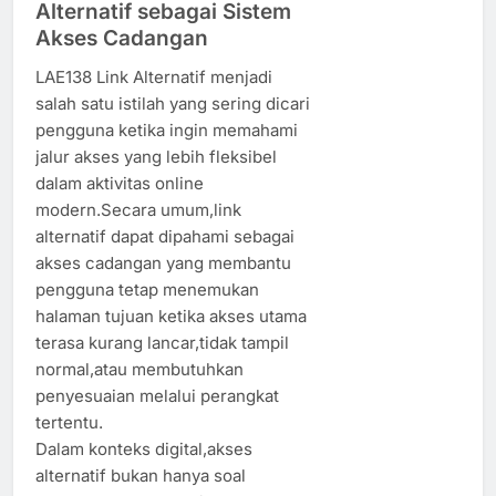
Alternatif sebagai Sistem
Akses Cadangan
LAE138 Link Alternatif menjadi
salah satu istilah yang sering dicari
pengguna ketika ingin memahami
jalur akses yang lebih fleksibel
dalam aktivitas online
modern.Secara umum,link
alternatif dapat dipahami sebagai
akses cadangan yang membantu
pengguna tetap menemukan
halaman tujuan ketika akses utama
terasa kurang lancar,tidak tampil
normal,atau membutuhkan
penyesuaian melalui perangkat
tertentu.
Dalam konteks digital,akses
alternatif bukan hanya soal