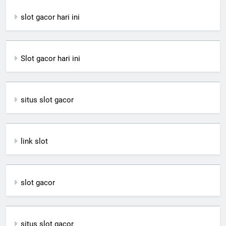
slot gacor hari ini
Slot gacor hari ini
situs slot gacor
link slot
slot gacor
situs slot gacor