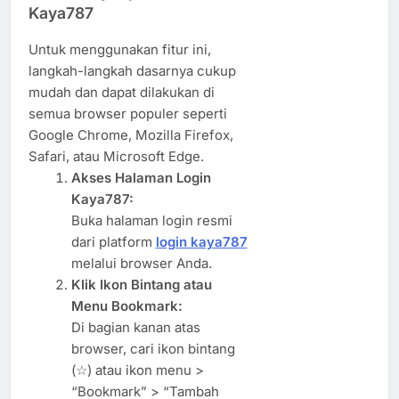
Kaya787
Untuk menggunakan fitur ini,
langkah-langkah dasarnya cukup
mudah dan dapat dilakukan di
semua browser populer seperti
Google Chrome, Mozilla Firefox,
Safari, atau Microsoft Edge.
Akses Halaman Login
Kaya787:
Buka halaman login resmi
dari platform
login kaya787
melalui browser Anda.
Klik Ikon Bintang atau
Menu Bookmark:
Di bagian kanan atas
browser, cari ikon bintang
(☆) atau ikon menu >
“Bookmark” > “Tambah