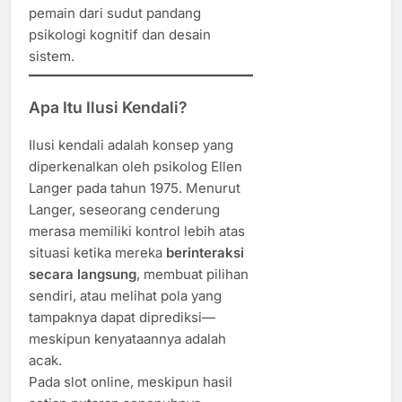
pemain dari sudut pandang
psikologi kognitif dan desain
sistem.
Apa Itu Ilusi Kendali?
Ilusi kendali adalah konsep yang
diperkenalkan oleh psikolog Ellen
Langer pada tahun 1975. Menurut
Langer, seseorang cenderung
merasa memiliki kontrol lebih atas
situasi ketika mereka
berinteraksi
secara langsung
, membuat pilihan
sendiri, atau melihat pola yang
tampaknya dapat diprediksi—
meskipun kenyataannya adalah
acak.
Pada slot online, meskipun hasil