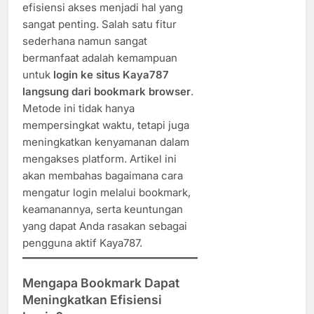
efisiensi akses menjadi hal yang
sangat penting. Salah satu fitur
sederhana namun sangat
bermanfaat adalah kemampuan
untuk
login ke situs Kaya787
langsung dari bookmark browser
.
Metode ini tidak hanya
mempersingkat waktu, tetapi juga
meningkatkan kenyamanan dalam
mengakses platform. Artikel ini
akan membahas bagaimana cara
mengatur login melalui bookmark,
keamanannya, serta keuntungan
yang dapat Anda rasakan sebagai
pengguna aktif Kaya787.
Mengapa Bookmark Dapat
Meningkatkan Efisiensi