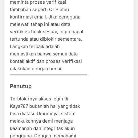
meminta proses verifikasi
tambahan seperti OTP atau
konfirmasi email. Jika pengguna
melewati tahap ini atau data
verifikasi tidak sesuai, login dapat
tertunda atau diblokir sementara.
Langkah terbaik adalah
memastikan bahwa semua data
kontak aktif dan proses verifikasi
dilakukan dengan benar.
Penutup
Terblokirnya akses login di
Kaya787 bukanlah hal yang tidak
bisa diatasi. Umumnya, sistem
melakukannya demi menjaga
keamanan dan integritas akun
pengguna. Dengan memahami