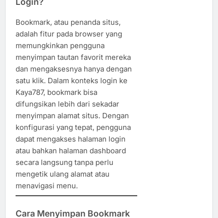
Login?
Bookmark, atau penanda situs,
adalah fitur pada browser yang
memungkinkan pengguna
menyimpan tautan favorit mereka
dan mengaksesnya hanya dengan
satu klik. Dalam konteks login ke
Kaya787, bookmark bisa
difungsikan lebih dari sekadar
menyimpan alamat situs. Dengan
konfigurasi yang tepat, pengguna
dapat mengakses halaman login
atau bahkan halaman dashboard
secara langsung tanpa perlu
mengetik ulang alamat atau
menavigasi menu.
Cara Menyimpan Bookmark