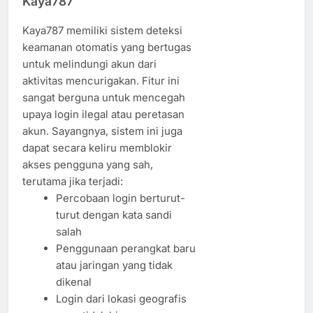
Kaya787
Kaya787 memiliki sistem deteksi
keamanan otomatis yang bertugas
untuk melindungi akun dari
aktivitas mencurigakan. Fitur ini
sangat berguna untuk mencegah
upaya login ilegal atau peretasan
akun. Sayangnya, sistem ini juga
dapat secara keliru memblokir
akses pengguna yang sah,
terutama jika terjadi:
Percobaan login berturut-
turut dengan kata sandi
salah
Penggunaan perangkat baru
atau jaringan yang tidak
dikenal
Login dari lokasi geografis