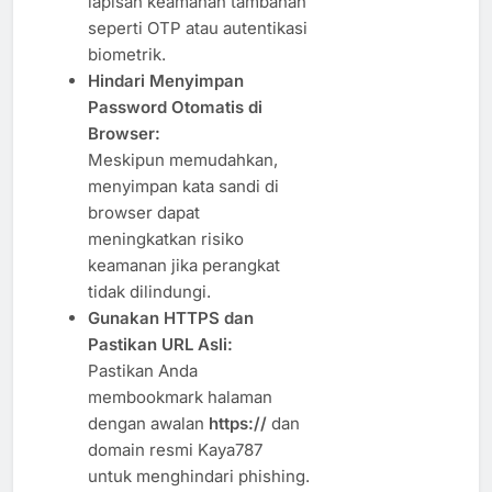
lapisan keamanan tambahan
seperti OTP atau autentikasi
biometrik.
Hindari Menyimpan
Password Otomatis di
Browser:
Meskipun memudahkan,
menyimpan kata sandi di
browser dapat
meningkatkan risiko
keamanan jika perangkat
tidak dilindungi.
Gunakan HTTPS dan
Pastikan URL Asli:
Pastikan Anda
membookmark halaman
dengan awalan
https://
dan
domain resmi Kaya787
untuk menghindari phishing.