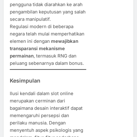
pengguna tidak diarahkan ke arah
pengambilan keputusan yang salah
secara manipulatif.
Regulasi modern di beberapa
negara telah mulai memperhatikan
elemen ini dengan
mewajibkan
transparansi mekanisme
permainan
, termasuk RNG dan
peluang sebenarnya dalam bonus.
Kesimpulan
Ilusi kendali dalam slot online
merupakan cerminan dari
bagaimana desain interaktif dapat
memengaruhi persepsi dan
perilaku manusia. Dengan
menyentuh aspek psikologis yang