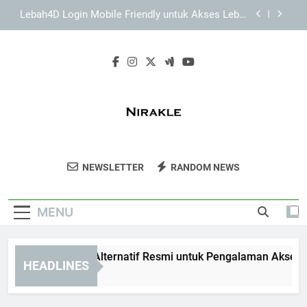
Skip
Daftar Edwinslot dengan Proses Cepat dan
to
Sederhana untuk Pengguna Baru
content
Daftar Lebah4D dengan Proses Cepat dan
Sederhana untuk Pengguna Baru
EDWINSLOT Link Alternatif Resmi untuk
Pengalaman Akses yang Lebih Nyaman
Lebah4D Login Mobile Friendly untuk Akses Lebih
Fleksibel dan Nyaman di Perangkat Harian
Daftar Edwinslot dengan Proses Cepat dan
Sederhana untuk Pengguna Baru
Nirakle
Dapatkan Produk Kecantikan Dan
Daftar Lebah4D dengan Proses Cepat dan
NEWSLETTER
RANDOM NEWS
Sederhana untuk Pengguna Baru
Perawatan Kulit Berkualitas Dari Nirakle.
MENU
WINSLOT Link Alternatif Resmi untuk Pengalaman Akses yan
HEADLINES
onth Ago