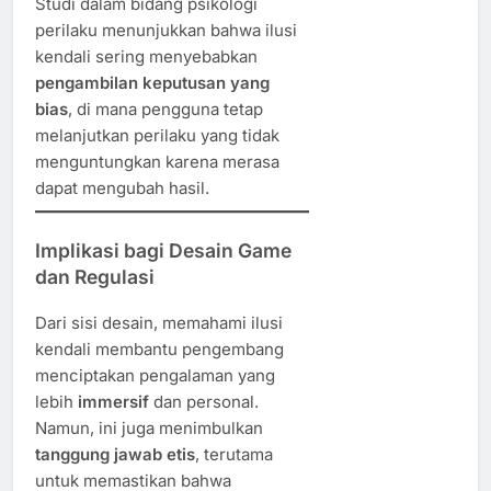
Studi dalam bidang psikologi
perilaku menunjukkan bahwa ilusi
kendali sering menyebabkan
pengambilan keputusan yang
bias
, di mana pengguna tetap
melanjutkan perilaku yang tidak
menguntungkan karena merasa
dapat mengubah hasil.
Implikasi bagi Desain Game
dan Regulasi
Dari sisi desain, memahami ilusi
kendali membantu pengembang
menciptakan pengalaman yang
lebih
immersif
dan personal.
Namun, ini juga menimbulkan
tanggung jawab etis
, terutama
untuk memastikan bahwa