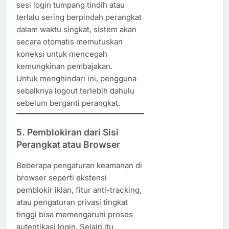
sesi login tumpang tindih atau
terlalu sering berpindah perangkat
dalam waktu singkat, sistem akan
secara otomatis memutuskan
koneksi untuk mencegah
kemungkinan pembajakan.
Untuk menghindari ini, pengguna
sebaiknya logout terlebih dahulu
sebelum berganti perangkat.
5. Pemblokiran dari Sisi
Perangkat atau Browser
Beberapa pengaturan keamanan di
browser seperti ekstensi
pemblokir iklan, fitur anti-tracking,
atau pengaturan privasi tingkat
tinggi bisa memengaruhi proses
autentikasi login. Selain itu,