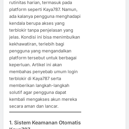
rutinitas harian, termasuk pada
platform seperti Kaya787. Namun,
ada kalanya pengguna menghadapi
kendala berupa akses yang
terblokir tanpa penjelasan yang
jelas. Kondisi ini bisa menimbulkan
kekhawatiran, terlebih bagi
pengguna yang mengandalkan
platform tersebut untuk berbagai
keperluan. Artikel ini akan
membahas penyebab umum login
terblokir di Kaya787 serta
memberikan langkah-langkah
solutif agar pengguna dapat
kembali mengakses akun mereka
secara aman dan lancar.
1. Sistem Keamanan Otomatis