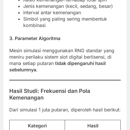
Jenis kemenangan (kecil, sedang, besar)
Interval antar kemenangan
Simbol yang paling sering membentuk
kombinasi
3.
Parameter Algoritma
Mesin simulasi menggunakan RNG standar yang
meniru perilaku sistem slot digital berlisensi, di
mana setiap putaran
tidak dipengaruhi hasil
sebelumnya
.
Hasil Studi: Frekuensi dan Pola
Kemenangan
Dari simulasi 1 juta putaran, diperoleh hasil berikut:
Kategori
Hasil