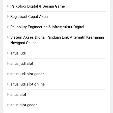
Psikologi Digital & Desain Game
Registrasi Cepat Akun
Reliability Engineering & Infrastruktur Digital
Sistem Akses Digital,Panduan Link Alternatif,Keamanan
Navigasi Online
situs judi
situs judi slot
situs judi slot gacor
situs judi slot online
situs slot
situs slot gacor