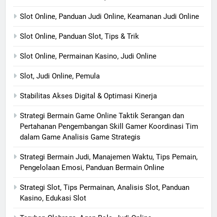
Slot Online, Panduan Judi Online, Keamanan Judi Online
Slot Online, Panduan Slot, Tips & Trik
Slot Online, Permainan Kasino, Judi Online
Slot, Judi Online, Pemula
Stabilitas Akses Digital & Optimasi Kinerja
Strategi Bermain Game Online Taktik Serangan dan
Pertahanan Pengembangan Skill Gamer Koordinasi Tim
dalam Game Analisis Game Strategis
Strategi Bermain Judi, Manajemen Waktu, Tips Pemain,
Pengelolaan Emosi, Panduan Bermain Online
Strategi Slot, Tips Permainan, Analisis Slot, Panduan
Kasino, Edukasi Slot