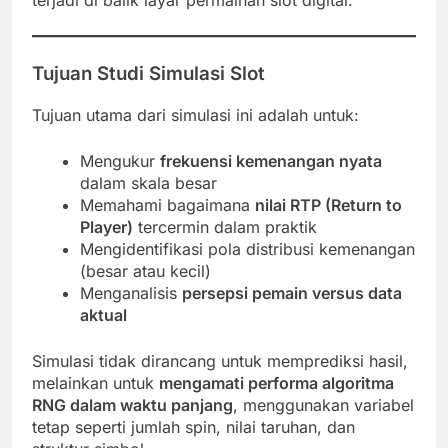
terjadi di balik layar permainan slot digital.
Tujuan Studi Simulasi Slot
Tujuan utama dari simulasi ini adalah untuk:
Mengukur
frekuensi kemenangan nyata
dalam skala besar
Memahami bagaimana
nilai RTP (Return to
Player)
tercermin dalam praktik
Mengidentifikasi pola distribusi kemenangan
(besar atau kecil)
Menganalisis
persepsi pemain versus data
aktual
Simulasi tidak dirancang untuk memprediksi hasil,
melainkan untuk
mengamati performa algoritma
RNG dalam waktu panjang
, menggunakan variabel
tetap seperti jumlah spin, nilai taruhan, dan