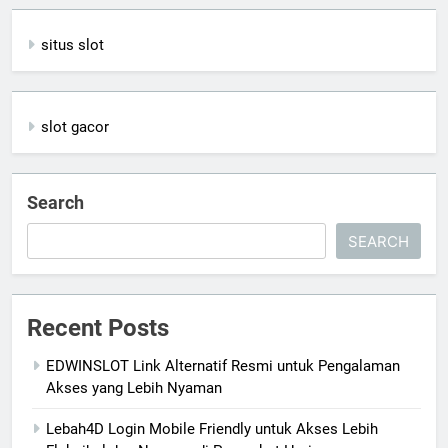
situs slot
slot gacor
Search
SEARCH
Recent Posts
EDWINSLOT Link Alternatif Resmi untuk Pengalaman
Akses yang Lebih Nyaman
Lebah4D Login Mobile Friendly untuk Akses Lebih