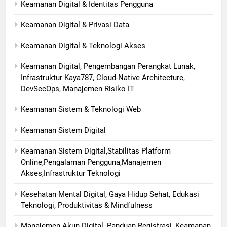
Keamanan Digital & Identitas Pengguna
Keamanan Digital & Privasi Data
Keamanan Digital & Teknologi Akses
Keamanan Digital, Pengembangan Perangkat Lunak,
Infrastruktur Kaya787, Cloud-Native Architecture,
DevSecOps, Manajemen Risiko IT
Keamanan Sistem & Teknologi Web
Keamanan Sistem Digital
Keamanan Sistem Digital,Stabilitas Platform
Online,Pengalaman Pengguna,Manajemen
Akses,Infrastruktur Teknologi
Kesehatan Mental Digital, Gaya Hidup Sehat, Edukasi
Teknologi, Produktivitas & Mindfulness
Manajemen Akun Digital, Panduan Registrasi, Keamanan