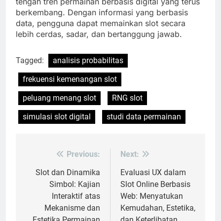
tengah tren permainan berbasis digital yang terus
berkembang. Dengan informasi yang berbasis
data, pengguna dapat memainkan slot secara
lebih cerdas, sadar, dan bertanggung jawab.
Tagged:
analisis probabilitas
frekuensi kemenangan slot
peluang menang slot
RNG slot
simulasi slot digital
studi data permainan
Previous:
Next:
Post
navigation
Slot dan Dinamika
Evaluasi UX dalam
Simbol: Kajian
Slot Online Berbasis
Interaktif atas
Web: Menyatukan
Mekanisme dan
Kemudahan, Estetika,
Estetika Permainan
dan Keterlibatan