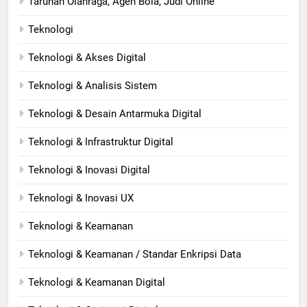
Taruhan Olahraga, Agen Bola, Judi Online
Teknologi
Teknologi & Akses Digital
Teknologi & Analisis Sistem
Teknologi & Desain Antarmuka Digital
Teknologi & Infrastruktur Digital
Teknologi & Inovasi Digital
Teknologi & Inovasi UX
Teknologi & Keamanan
Teknologi & Keamanan / Standar Enkripsi Data
Teknologi & Keamanan Digital