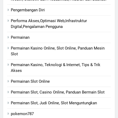
Pengembangan Diri
Performa Akses,Optimasi Web,Infrastruktur
Digital,Pengalaman Pengguna
Permainan
Permainan Kasino Online, Slot Online, Panduan Mesin
Slot
Permainan Kasino, Teknologi & Internet, Tips & Trik
Akses
Permainan Slot Online
Permainan Slot, Casino Online, Panduan Bermain Slot
Permainan Slot, Judi Online, Slot Menguntungkan
pokemon787