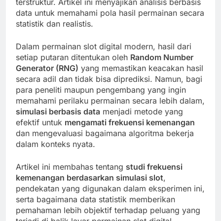
terstruktur. Artikel ini menyajikan analisis berbasis
data untuk memahami pola hasil permainan secara
statistik dan realistis.
Dalam permainan slot digital modern, hasil dari
setiap putaran ditentukan oleh
Random Number
Generator (RNG)
yang memastikan keacakan hasil
secara adil dan tidak bisa diprediksi. Namun, bagi
para peneliti maupun pengembang yang ingin
memahami perilaku permainan secara lebih dalam,
simulasi berbasis data
menjadi metode yang
efektif untuk
mengamati frekuensi kemenangan
dan mengevaluasi bagaimana algoritma bekerja
dalam konteks nyata.
Artikel ini membahas tentang
studi frekuensi
kemenangan berdasarkan simulasi slot
,
pendekatan yang digunakan dalam eksperimen ini,
serta bagaimana data statistik memberikan
pemahaman lebih objektif terhadap peluang yang