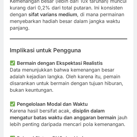
Kemenangan besar (lebih dari 10x taruhan) muncul
kurang dari 0,2% dari total putaran. Ini konsisten
dengan
sifat varians medium
, di mana permainan
menyebarkan hadiah besar dalam jangka waktu
panjang.
Implikasi untuk Pengguna
Bermain dengan Ekspektasi Realistis
Data menunjukkan bahwa kemenangan besar
adalah kejadian langka. Oleh karena itu, pemain
disarankan untuk bermain dengan tujuan hiburan,
bukan keuntungan.
Pengelolaan Modal dan Waktu
Karena hasil bersifat acak,
disiplin dalam
mengatur batas waktu dan anggaran bermain
jauh
lebih penting daripada mencari pola kemenangan.