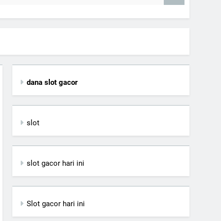
dana slot gacor
slot
slot gacor hari ini
Slot gacor hari ini