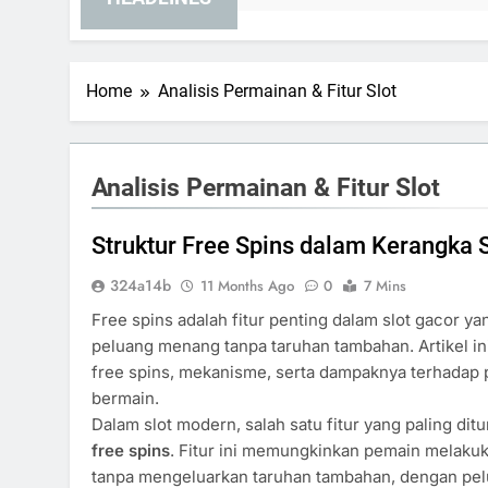
Home
Analisis Permainan & Fitur Slot
Analisis Permainan & Fitur Slot
Struktur Free Spins dalam Kerangka 
324a14b
11 Months Ago
0
7 Mins
Free spins adalah fitur penting dalam slot gacor 
peluang menang tanpa taruhan tambahan. Artikel i
free spins, mekanisme, serta dampaknya terhadap p
bermain.
Dalam slot modern, salah satu fitur yang paling di
free spins
. Fitur ini memungkinkan pemain melaku
tanpa mengeluarkan taruhan tambahan, dengan pel