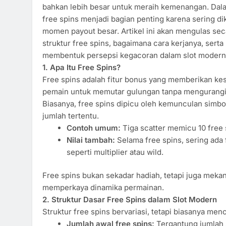
bahkan lebih besar untuk meraih kemenangan. Da
free spins menjadi bagian penting karena sering d
momen payout besar. Artikel ini akan mengulas seca
struktur free spins, bagaimana cara kerjanya, serta 
membentuk persepsi kegacoran dalam slot modern
1. Apa Itu Free Spins?
Free spins adalah fitur bonus yang memberikan k
pemain untuk memutar gulungan tanpa mengurangi 
Biasanya, free spins dipicu oleh kemunculan simb
jumlah tertentu.
Contoh umum:
Tiga scatter memicu 10 free 
Nilai tambah:
Selama free spins, sering ada 
seperti multiplier atau wild.
Free spins bukan sekadar hadiah, tetapi juga meka
memperkaya dinamika permainan.
2. Struktur Dasar Free Spins dalam Slot Modern
Struktur free spins bervariasi, tetapi biasanya men
Jumlah awal free spins:
Tergantung jumlah 