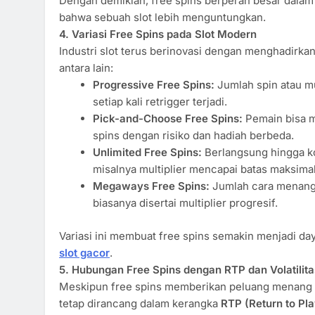
Dengan demikian, free spins berperan besar dala
bahwa sebuah slot lebih menguntungkan.
4. Variasi Free Spins pada Slot Modern
Industri slot terus berinovasi dengan menghadirkan 
antara lain:
Progressive Free Spins:
Jumlah spin atau mu
setiap kali retrigger terjadi.
Pick-and-Choose Free Spins:
Pemain bisa m
spins dengan risiko dan hadiah berbeda.
Unlimited Free Spins:
Berlangsung hingga ko
misalnya multiplier mencapai batas maksimal
Megaways Free Spins:
Jumlah cara menang
biasanya disertai multiplier progresif.
Variasi ini membuat free spins semakin menjadi day
slot gacor
.
5. Hubungan Free Spins dengan RTP dan Volatilita
Meskipun free spins memberikan peluang menang lebi
tetap dirancang dalam kerangka
RTP (Return to Pla