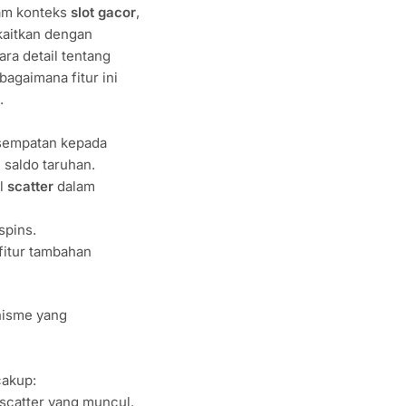
lam konteks
slot gacor
,
ikaitkan dengan
ra detail tentang
bagaimana fitur ini
.
esempatan kepada
saldo taruhan.
ol
scatter
dalam
spins.
fitur tambahan
nisme yang
cakup:
scatter yang muncul.