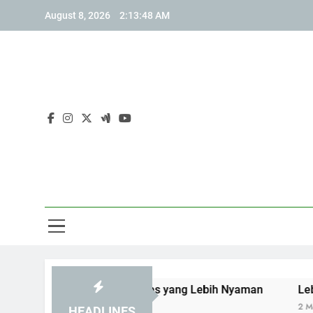
Skip
August 8, 2026
2:13:49 AM
to
content
Nir
Dapatkan P
ntuk Pengalaman Akses yang Lebih Nyaman
Lebah4D Log
2 Months Ago
HEADLINES