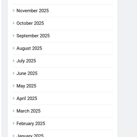
November 2025
October 2025
September 2025
August 2025
July 2025
June 2025
May 2025
April 2025
March 2025
February 2025
January 2025