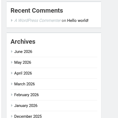
Recent Comments
A WordPress Commenter
on
Hello world!
Archives
June 2026
May 2026
April 2026
March 2026
February 2026
January 2026
December 2025