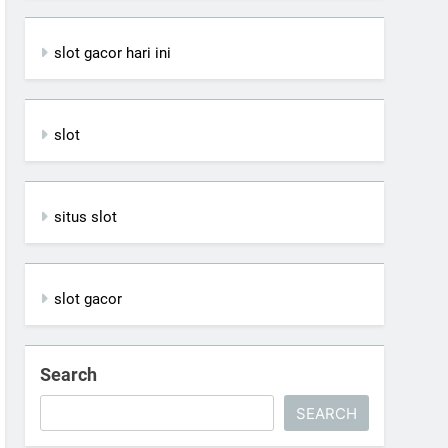
slot gacor hari ini
slot
situs slot
slot gacor
Search
SEARCH