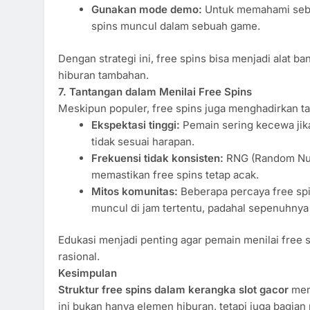
Gunakan mode demo:
Untuk memahami sebe
spins muncul dalam sebuah game.
Dengan strategi ini, free spins bisa menjadi alat b
hiburan tambahan.
7. Tantangan dalam Menilai Free Spins
Meskipun populer, free spins juga menghadirkan t
Ekspektasi tinggi:
Pemain sering kecewa jika
tidak sesuai harapan.
Frekuensi tidak konsisten:
RNG (Random Nu
memastikan free spins tetap acak.
Mitos komunitas:
Beberapa percaya free sp
muncul di jam tertentu, padahal sepenuhnya
Edukasi menjadi penting agar pemain menilai free 
rasional.
Kesimpulan
Struktur free spins dalam kerangka slot gacor
men
ini bukan hanya elemen hiburan, tetapi juga bagian 