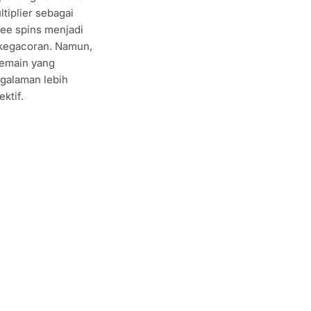
tiplier sebagai
ree spins menjadi
 kegacoran. Namun,
 Pemain yang
galaman lebih
ktif.