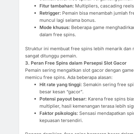
Fitur tambahan:
Multipliers, cascading reels,
Retrigger:
Pemain bisa menambah jumlah free
muncul lagi selama bonus.
Mode khusus:
Beberapa game menghadirkan
dalam free spins.
Struktur ini membuat free spins lebih menarik da
sangat ditunggu pemain.
3. Peran Free Spins dalam Persepsi Slot Gacor
Pemain sering mengaitkan slot gacor dengan game 
memicu free spins. Ada beberapa alasan:
Hit rate yang tinggi:
Semakin sering free sp
besar kesan “gacor”.
Potensi payout besar:
Karena free spins bia
multiplier, hasil kemenangan terasa lebih sig
Faktor psikologis:
Sensasi mendapatkan spin
kepuasan tersendiri.