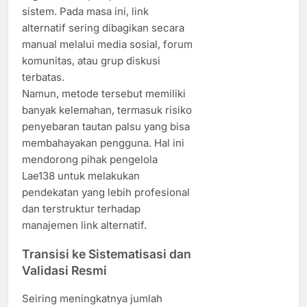
sistem. Pada masa ini, link
alternatif sering dibagikan secara
manual melalui media sosial, forum
komunitas, atau grup diskusi
terbatas.
Namun, metode tersebut memiliki
banyak kelemahan, termasuk risiko
penyebaran tautan palsu yang bisa
membahayakan pengguna. Hal ini
mendorong pihak pengelola
Lae138 untuk melakukan
pendekatan yang lebih profesional
dan terstruktur terhadap
manajemen link alternatif.
Transisi ke Sistematisasi dan
Validasi Resmi
Seiring meningkatnya jumlah