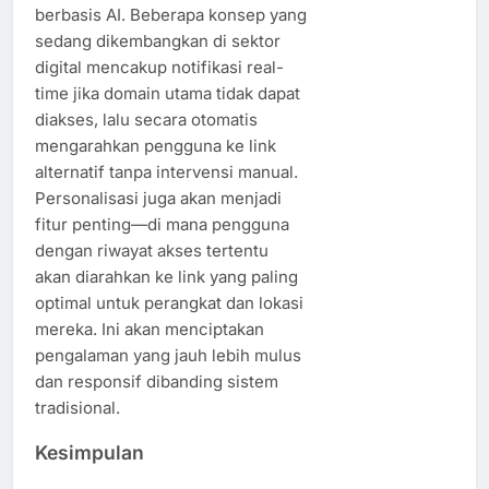
berbasis AI. Beberapa konsep yang
sedang dikembangkan di sektor
digital mencakup notifikasi real-
time jika domain utama tidak dapat
diakses, lalu secara otomatis
mengarahkan pengguna ke link
alternatif tanpa intervensi manual.
Personalisasi juga akan menjadi
fitur penting—di mana pengguna
dengan riwayat akses tertentu
akan diarahkan ke link yang paling
optimal untuk perangkat dan lokasi
mereka. Ini akan menciptakan
pengalaman yang jauh lebih mulus
dan responsif dibanding sistem
tradisional.
Kesimpulan