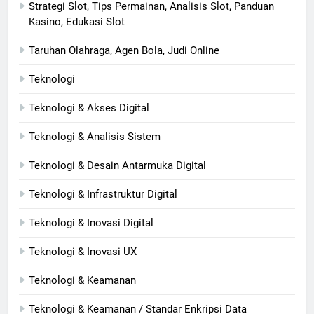
Strategi Slot, Tips Permainan, Analisis Slot, Panduan
Kasino, Edukasi Slot
Taruhan Olahraga, Agen Bola, Judi Online
Teknologi
Teknologi & Akses Digital
Teknologi & Analisis Sistem
Teknologi & Desain Antarmuka Digital
Teknologi & Infrastruktur Digital
Teknologi & Inovasi Digital
Teknologi & Inovasi UX
Teknologi & Keamanan
Teknologi & Keamanan / Standar Enkripsi Data