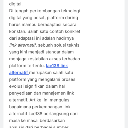
digital.
Di tengah perkembangan teknologi
digital yang pesat, platform daring
harus mampu beradaptasi secara
konstan. Salah satu contoh konkret
dari adaptasi ini adalah hadirnya
link alternatif
, sebuah solusi teknis
yang kini menjadi standar dalam
menjaga kestabilan akses terhadap
platform tertentu.
lae138 link
alternatif
merupakan salah satu
platform yang mengalami proses
evolusi signifikan dalam hal
penyediaan dan manajemen link
alternatif. Artikel ini mengulas
bagaimana perkembangan link
alternatif Lae138 berlangsung dari
masa ke masa, berdasarkan
analisis dari berbagai sumber