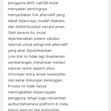
pengguna aktif, Lae138 mulai
menyadari pentingnya
menyediakan link alternatif yang
dapat dipercaya, mudah diakses,
dan didistribusikan secara aman.
Oleh karena itu, mulai
diperkenalkan sistem validasi
internal untuk setiap link alternatif
yang akan dipublikasikan.
Link-link ini tidak lagi disebarkan
sembarangan, melainkan melalui
saluran resmi seperti situs
informasi mitra, email newsletter,
dan kanal dukungan pelanggan.
Proses ini tidak hanya
meningkatkan kepercayaan
pengguna, tetapi juga menambah
authoritativeness
platform di mata
mesin pencari dan komunitas