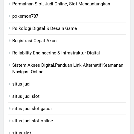
Permainan Slot, Judi Online, Slot Menguntungkan
pokemon787
Psikologi Digital & Desain Game
Registrasi Cepat Akun
Reliability Engineering & Infrastruktur Digital
Sistem Akses Digital,Panduan Link Alternatif,Keamanan
Navigasi Online
situs judi
situs judi slot
situs judi slot gacor
situs judi slot online
situs slot