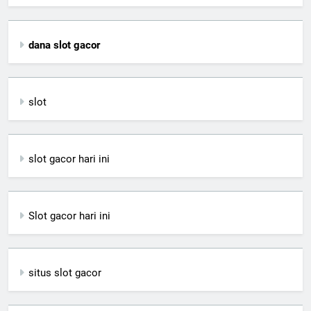
dana slot gacor
slot
slot gacor hari ini
Slot gacor hari ini
situs slot gacor