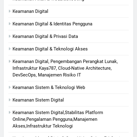
Keamanan Digital
Keamanan Digital & Identitas Pengguna
Keamanan Digital & Privasi Data
Keamanan Digital & Teknologi Akses
Keamanan Digital, Pengembangan Perangkat Lunak,
Infrastruktur Kaya787, Cloud-Native Architecture,
DevSecOps, Manajemen Risiko IT
Keamanan Sistem & Teknologi Web
Keamanan Sistem Digital
Keamanan Sistem Digital,Stabilitas Platform
Online,Pengalaman Pengguna,Manajemen
Akses,Infrastruktur Teknologi